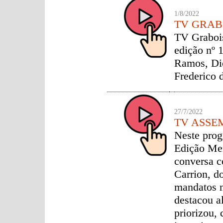
1/8/2022
TV GRAB
TV Graboi
edição nº 
Ramos, Dio
Frederico 
27/7/2022
TV ASSE
Neste prog
Edição Mem
conversa c
Carrion, d
mandatos n
destacou a
priorizou,