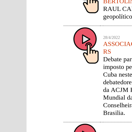
BERTOLI
RAUL CAR
geopolítico
28/4/2022
ASSOCIA
RS
Debate par
imposto pe
Cuba neste
debatedor
da ACJM R
Mundial da
Conselhei
Brasilia.