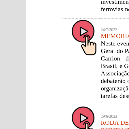
investimen
ferrovias 
24/7/2022
MEMORIA
Neste even
Geral do P
Carrion - 
Brasil, e 
Associação
debaterão 
organizaçã
tarefas de
29/6/2022
RODA DE