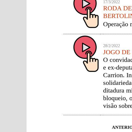
17/3/2022
RODA DE
BERTOLI
Operação m
28/2/2022
JOGO DE
O convidad
e ex-deput
Carrion. In
solidaried
ditadura mi
bloqueio, o
visão sobre
ANTERI