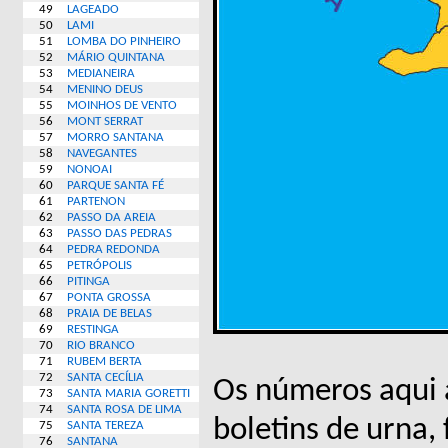
49
LAGEADO
50
LAMI
51
LOMBA DO PINHEIRO
52
MÁRIO QUINTANA
53
MEDIANEIRA
54
MENINO DEUS
55
MOINHOS DE VENTO
56
MONT SERRAT
57
MORRO SANTANA
58
NAVEGANTES
59
NONOAI
60
PARQUE SANTA FÉ
61
PARTENON
62
PASSO DA AREIA
63
PASSO DAS PEDRAS
64
PEDRA REDONDA
65
PETRÓPOLIS
66
PITINGA
67
PONTA GROSSA
68
PRAIA DE BELAS
69
RESTINGA
70
RIO BRANCO
71
RUBEM BERTA
72
SANTA CECÍLIA
Os números aqui 
73
SANTA MARIA GORETTI
74
SANTA ROSA DE LIMA
boletins de urna, 
75
SANTA TEREZA
76
SANTANA