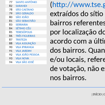
77
SANTO ANTÔNIO
(
http://www.tse.
82
SARANDI
78
SÃO CAETANO
extraídos do sítio
79
SÃO GERALDO
80
SÃO JOÃO
81
SÃO SEBASTIÃO
bairros referente
83
SERRARIA
84
SÉTIMO CÉU
por localização d
85
TERESÓPOLIS
86
TRÊS FIGUEIRAS
acordo com a últ
87
TRISTEZA
88
VILA ASSUNÇÃO
90
VILA IPIRANGA
dos bairros. Quan
91
VILA JARDIM
92
VILA JOÃO PESSOA
e/ou locais, refe
93
VILA NOVA
94
VILA SÃO JOSÉ
de votação, não 
nos bairros.
|
INÍCIO
|