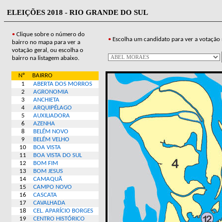
ELEIÇÕES 2018 - RIO GRANDE DO SUL
•
Clique sobre o número do
•
Escolha um candidato para ver a votação 
bairro no mapa para ver a
votação geral, ou escolha o
bairro na listagem abaixo.
Nº
BAIRRO
1
ABERTA DOS MORROS
2
AGRONOMIA
3
ANCHIETA
4
ARQUIPÉLAGO
5
AUXILIADORA
6
AZENHA
8
BELÉM NOVO
9
BELÉM VELHO
10
BOA VISTA
11
BOA VISTA DO SUL
12
BOM FIM
13
BOM JESUS
14
CAMAQUÃ
15
CAMPO NOVO
16
CASCATA
17
CAVALHADA
18
CEL. APARÍCIO BORGES
19
CENTRO HISTÓRICO