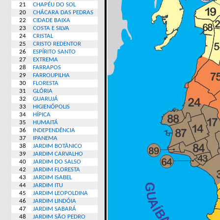
21
CHAPÉU DO SOL
20
CHÁCARA DAS PEDRAS
22
CIDADE BAIXA
23
COSTA E SILVA
24
CRISTAL
25
CRISTO REDENTOR
26
ESPÍRITO SANTO
27
EXTREMA
28
FARRAPOS
29
FARROUPILHA
30
FLORESTA
31
GLÓRIA
32
GUARUJÁ
33
HIGIENÓPOLIS
34
HÍPICA
35
HUMAITÁ
36
INDEPENDÊNCIA
37
IPANEMA
38
JARDIM BOTÂNICO
39
JARDIM CARVALHO
40
JARDIM DO SALSO
42
JARDIM FLORESTA
43
JARDIM ISABEL
44
JARDIM ITU
45
JARDIM LEOPOLDINA
46
JARDIM LINDÓIA
47
JARDIM SABARÁ
48
JARDIM SÃO PEDRO