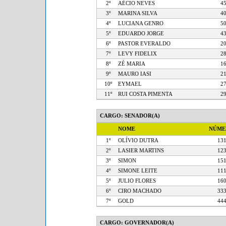
2º
AÉCIO NEVES
3º
MARINA SILVA
4º
LUCIANA GENRO
5º
EDUARDO JORGE
6º
PASTOR EVERALDO
7º
LEVY FIDELIX
8º
ZÉ MARIA
9º
MAURO IASI
10º
EYMAEL
11º
RUI COSTA PIMENTA
CARGO: SENADOR(A)
NOME
NÚM
1º
OLÍVIO DUTRA
1
2º
LASIER MARTINS
1
3º
SIMON
1
4º
SIMONE LEITE
1
5º
JULIO FLORES
1
6º
CIRO MACHADO
3
7º
GOLD
4
CARGO: GOVERNADOR(A)