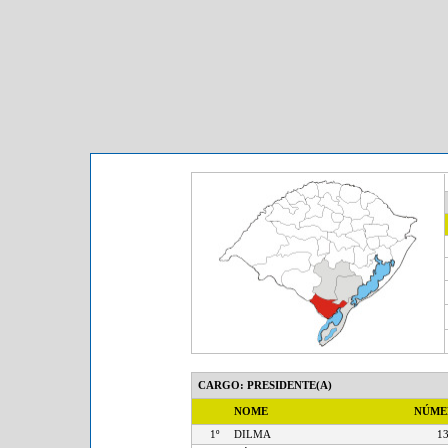
CARGO: PRESIDENTE(A)
NOME
NÚM
1º
DILMA