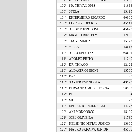
102º
SD. NEIVA LOPES
11
103º
STELA
13
104º
ENFERMEIRO RICARDO
40
105º
LUCAS REDECKER
45
106º
JORGE POZZOBOM
45
107º
MARCIO BINS ELY
12
108º
TIAGO SIMON
15
109º
VILLA
13
110º
JULIO MARTINS
65
111º
ADOLFO BRITO
11
112º
DR. THIAGO
12
113º
ALDACIR OLIBONI
13
114º
PSC
115º
XAVIER ESPINDOLA
43
116º
FERNANDA MELCHIONNA
50
117º
PPL
118º
SD
119º
MAURICIO DZIEDRICKI
14
120º
AXI MONCORVO
15
121º
JOEL OLIVEIRA
11
122º
NELSINHO METALÚRGICO
13
123º
MAURO SARAIVA JUNIOR
45