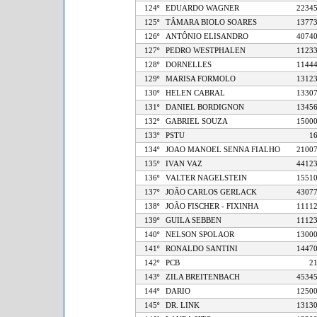
124º
EDUARDO WAGNER
22
125º
TÂMARA BIOLO SOARES
13
126º
ANTÔNIO ELISANDRO
40
127º
PEDRO WESTPHALEN
11
128º
DORNELLES
11
129º
MARISA FORMOLO
13
130º
HELEN CABRAL
13
131º
DANIEL BORDIGNON
13
132º
GABRIEL SOUZA
15
133º
PSTU
134º
JOAO MANOEL SENNA FIALHO
21
135º
IVAN VAZ
44
136º
VALTER NAGELSTEIN
15
137º
JOÃO CARLOS GERLACK
43
138º
JOÃO FISCHER - FIXINHA
11
139º
GUILA SEBBEN
11
140º
NELSON SPOLAOR
13
141º
RONALDO SANTINI
14
142º
PCB
143º
ZILA BREITENBACH
45
144º
DARIO
12
145º
DR. LINK
13