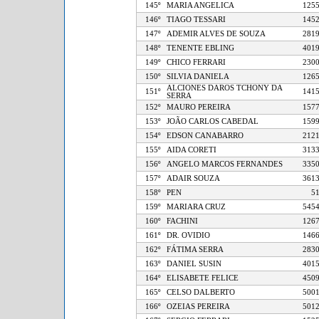
145º
MARIA ANGELICA
1
146º
TIAGO TESSARI
1
147º
ADEMIR ALVES DE SOUZA
2
148º
TENENTE EBLING
4
149º
CHICO FERRARI
2
150º
SILVIA DANIELA
1
ALCIONES DAROS TCHONY DA
151º
1
SERRA
152º
MAURO PEREIRA
1
153º
JOÃO CARLOS CABEDAL
1
154º
EDSON CANABARRO
2
155º
AIDA CORETI
3
156º
ANGELO MARCOS FERNANDES
3
157º
ADAIR SOUZA
3
158º
PEN
159º
MARIARA CRUZ
5
160º
FACHINI
1
161º
DR. OVIDIO
1
162º
FÁTIMA SERRA
2
163º
DANIEL SUSIN
4
164º
ELISABETE FELICE
4
165º
CELSO DALBERTO
5
166º
OZEIAS PEREIRA
5