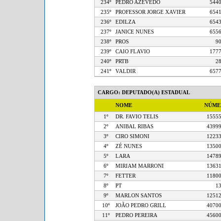
234º
PEDRO AZEVEDO
5
235º
PROFESSOR JORGE XAVIER
6
236º
EDILZA
6
237º
JANICE NUNES
6
238º
PROS
239º
CAIO FLAVIO
1
240º
PRTB
241º
VALDIR
6
CARGO: DEPUTADO(A) ESTADUAL
NOME
NÚM
1º
DR. FAVIO TELIS
15
2º
ANIBAL RIBAS
43
3º
CIRO SIMONI
12
4º
ZÉ NUNES
13
5º
LARA
14
6º
MIRIAM MARRONI
13
7º
FETTER
11
8º
PT
9º
MARLON SANTOS
12
10º
JOÃO PEDRO GRILL
40
11º
PEDRO PEREIRA
45