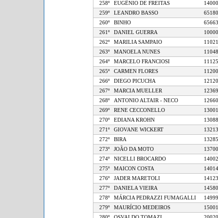
258º
EUGÊNIO DE FREITAS
14
259º
LEANDRO BASSO
65
260º
BINHO
65
261º
DANIEL GUERRA
10
262º
MARILIA SAMPAIO
11
263º
MANOELA NUNES
11
264º
MARCELO FRANCIOSI
11
265º
CARMEN FLORES
11
266º
DIEGO PICUCHA
12
267º
MARCIA MUELLER
12
268º
ANTONIO ALTAIR - NECO
12
269º
RENE CECCONELLO
13
270º
EDIANA KROHN
13
271º
GIOVANE WICKERT
13
272º
BIRA
13
273º
JOÃO DA MOTO
13
274º
NICELLI BROCARDO
14
275º
MAICON COSTA
14
276º
JADER MARETOLI
14
277º
DANIELA VIEIRA
14
278º
MÁRCIA PEDRAZZI FUMAGALLI
14
279º
MAURÍCIO MEDEIROS
15
280º
OSVALDO TOMAZI
20