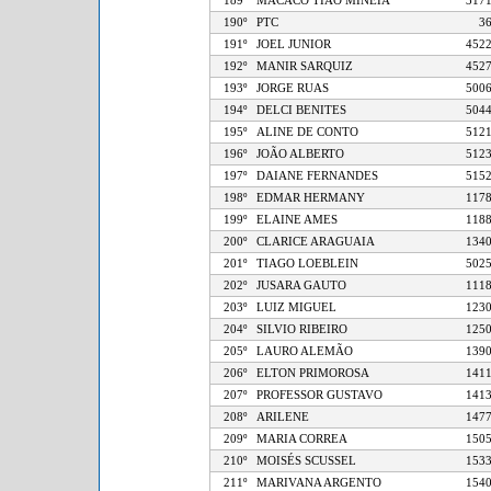
189º
MACACO TIÃO MINEIA
3
190º
PTC
191º
JOEL JUNIOR
4
192º
MANIR SARQUIZ
4
193º
JORGE RUAS
5
194º
DELCI BENITES
5
195º
ALINE DE CONTO
5
196º
JOÃO ALBERTO
5
197º
DAIANE FERNANDES
5
198º
EDMAR HERMANY
1
199º
ELAINE AMES
1
200º
CLARICE ARAGUAIA
1
201º
TIAGO LOEBLEIN
5
202º
JUSARA GAUTO
1
203º
LUIZ MIGUEL
1
204º
SILVIO RIBEIRO
1
205º
LAURO ALEMÃO
1
206º
ELTON PRIMOROSA
1
207º
PROFESSOR GUSTAVO
1
208º
ARILENE
1
209º
MARIA CORREA
1
210º
MOISÉS SCUSSEL
1
211º
MARIVANA ARGENTO
1