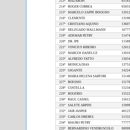
213º
MAZAROPI
65
214º
ROGER CORREA
65
215º
MARCELO ZAPPE BISOGNO
12
216º
CLEMENTE
13
217º
CRISTIANO AQUINO
13
218º
DELEGADO MALLMANN
10
219º
ADEMAR PETRY
11
220º
DR. IPE
11
221º
VINICIUS RIBEIRO
12
222º
MARCOS DANELUZ
13
223º
ALFREDO TATTO
13
224º
MONICA DIAS
13
225º
GIGANTE
14
226º
MARIA HELENA SARTORI
15
227º
BOESSIO
15
228º
COSTELLA
15
229º
ROGERIO
15
230º
RAUL CASSEL
15
231º
SALETE ARPINI
15
232º
JAIR JASPER
40
233º
CARLOS DREBES
51
234º
MAURO PETRY
77
235º
BERNARDINO VENDRUSCOLO
90