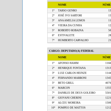
NOME
NÚM
1º
TARSO GENRO
2º
JOSÉ IVO SARTORI
3º
ANA AMELIA LEMOS
4º
VIEIRA DA CUNHA
5º
ROBERTO ROBAINA
6º
ESTIVALETE
7º
HUMBERTO CARVALHO
CARGO: DEPUTADO(A) FEDERAL
NOME
NÚM
1º
AFONSO HAMM
1
2º
HENRIQUE FONTANA
1
3º
LUIZ CARLOS HEINZE
1
4º
FERNANDO MARRONI
1
5º
BETO GRILL
4
6º
MARCON
1
7º
DANRLEI DE DEUS GOLEIRO
5
8º
GIOVANI CHERINI
1
9º
ALCEU MOREIRA
1
10º
POMPEO DE MATTOS
1