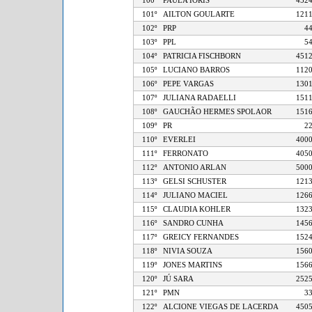
100º
PAULA IORIS
4
101º
AILTON GOULARTE
1
102º
PRP
103º
PPL
104º
PATRICIA FISCHBORN
4
105º
LUCIANO BARROS
1
106º
PEPE VARGAS
1
107º
JULIANA RADAELLI
1
108º
GAUCHÃO HERMES SPOLAOR
1
109º
PR
110º
EVERLEI
4
111º
FERRONATO
4
112º
ANTONIO ARLAN
5
113º
GELSI SCHUSTER
1
114º
JULIANO MACIEL
1
115º
CLAUDIA KOHLER
1
116º
SANDRO CUNHA
1
117º
GREICY FERNANDES
1
118º
NIVIA SOUZA
1
119º
JONES MARTINS
1
120º
JÚ SARA
2
121º
PMN
122º
ALCIONE VIEGAS DE LACERDA
4