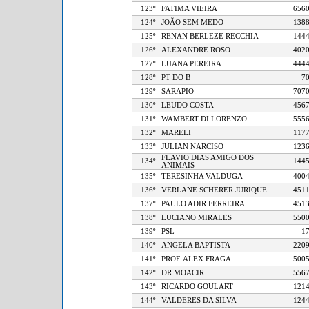
123º
FATIMA VIEIRA
6
124º
JOÃO SEM MEDO
1
125º
RENAN BERLEZE RECCHIA
1
126º
ALEXANDRE ROSO
4
127º
LUANA PEREIRA
4
128º
PT DO B
129º
SARAPIO
7
130º
LEUDO COSTA
4
131º
WAMBERT DI LORENZO
5
132º
MARELI
1
133º
JULIAN NARCISO
1
FLAVIO DIAS AMIGO DOS
134º
1
ANIMAIS
135º
TERESINHA VALDUGA
4
136º
VERLANE SCHERER JURIQUE
4
137º
PAULO ADIR FERREIRA
4
138º
LUCIANO MIRALES
5
139º
PSL
140º
ANGELA BAPTISTA
2
141º
PROF. ALEX FRAGA
5
142º
DR MOACIR
5
143º
RICARDO GOULART
1
144º
VALDERES DA SILVA
1