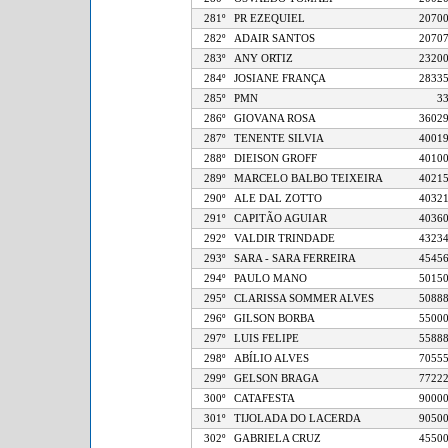
281º
PR EZEQUIEL
20
282º
ADAIR SANTOS
20
283º
ANY ORTIZ
23
284º
JOSIANE FRANÇA
28
285º
PMN
286º
GIOVANA ROSA
36
287º
TENENTE SILVIA
40
288º
DIEISON GROFF
40
289º
MARCELO BALBO TEIXEIRA
40
290º
ALE DAL ZOTTO
40
291º
CAPITÃO AGUIAR
40
292º
VALDIR TRINDADE
43
293º
SARA - SARA FERREIRA
45
294º
PAULO MANO
50
295º
CLARISSA SOMMER ALVES
50
296º
GILSON BORBA
55
297º
LUIS FELIPE
55
298º
ABÍLIO ALVES
70
299º
GELSON BRAGA
77
300º
CATAFESTA
90
301º
TIJOLADA DO LACERDA
90
302º
GABRIELA CRUZ
45