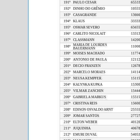
191º
PAULO CESAR
65
192º
DINHO DO GRÊMIO
10
193º
CASAGRANDE
13
194º
KLAUS
33
195º
OSMAR SEVERO
65
196º
CARLITO NICOLAIT
13
197º
CLASSMANN
14
MARIA DE LOURDES
198º
11
BAUERMANN
199º
MOISES MACHADO
11
200º
ANTONIO DE PAULA
12
201º
DECIO FRANZEN
12
202º
MARCELO MORAES
14
203º
NEUSA KEMPFER
15
204º
KALYNKA KUPKA
15
205º
VILMAR ZANCHIN
15
206º
GABRIELA MARKUS
15
207º
CRISTINA REIS
15
208º
EDISON OSVALDO ARNT
25
209º
JOMAR SANTOS
27
210º
ELTON WEBER
40
211º
JUQUINHA
40
212º
EMURI DUVAL
54