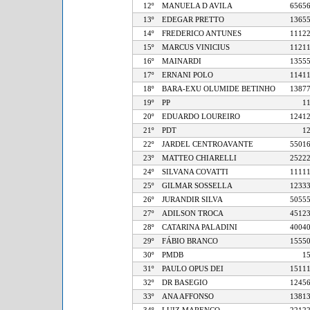
12º
MANUELA D AVILA
65
13º
EDEGAR PRETTO
13
14º
FREDERICO ANTUNES
11
15º
MARCUS VINICIUS
11
16º
MAINARDI
13
17º
ERNANI POLO
11
18º
BARA-EXU OLUMIDE BETINHO
13
19º
PP
20º
EDUARDO LOUREIRO
12
21º
PDT
22º
JARDEL CENTROAVANTE
55
23º
MATTEO CHIARELLI
25
24º
SILVANA COVATTI
11
25º
GILMAR SOSSELLA
12
26º
JURANDIR SILVA
50
27º
ADILSON TROCA
45
28º
CATARINA PALADINI
40
29º
FÁBIO BRANCO
15
30º
PMDB
31º
PAULO OPUS DEI
15
32º
DR BASEGIO
12
33º
ANA AFFONSO
13