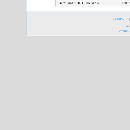
303º
AROLDO QUINTANA
77
|
MAPA RS
|
ww
comunic