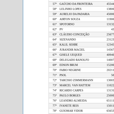
57º
GAÚCHO DA FRONTEIRA
45
58º
LELINHO LOPES
13
59º
AURELIO DA PADARIA
45
60º
AIRTON SOUZA
11
61º
SPOTORNO
13
62º
PV
63º
CLÁUDIO CONCEIÇÃO
25
64º
SIZENANDO
23
65º
KALIL SEHBE
12
66º
JURANDIR MACIEL
14
67º
GISELE UEQUED
40
68º
DELEGADO RANOLFO
14
69º
EDSON BRUM
15
70º
FABIO NEGRINE
20
71º
PSOL
72º
TARCISIO ZIMMERMANN
13
73º
MARCEL VAN HATTEM
11
74º
RICARDO CARPES
13
75º
PAULO BORGES
25
76º
LEANDRO ALMEIDA
65
77º
IVANETE REIS
15
78º
GUIOMAR VIDOR
65