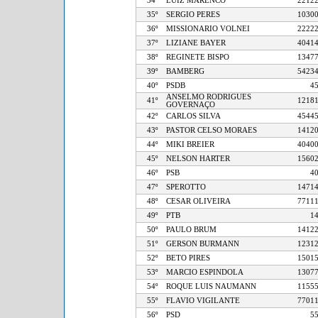
34º
LUIZ MARENCO
22
35º
SERGIO PERES
10
36º
MISSIONARIO VOLNEI
22
37º
LIZIANE BAYER
40
38º
REGINETE BISPO
13
39º
BAMBERG
54
40º
PSDB
ANSELMO RODRIGUES
41º
12
GOVERNAÇO
42º
CARLOS SILVA
45
43º
PASTOR CELSO MORAES
14
44º
MIKI BREIER
40
45º
NELSON HARTER
15
46º
PSB
47º
SPEROTTO
14
48º
CESAR OLIVEIRA
77
49º
PTB
50º
PAULO BRUM
14
51º
GERSON BURMANN
12
52º
BETO PIRES
15
53º
MARCIO ESPINDOLA
13
54º
ROQUE LUIS NAUMANN
11
55º
FLAVIO VIGILANTE
77
56º
PSD