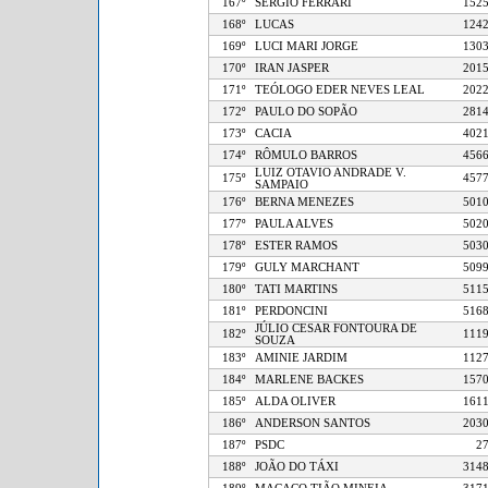
167º
SERGIO FERRARI
1
168º
LUCAS
1
169º
LUCI MARI JORGE
1
170º
IRAN JASPER
2
171º
TEÓLOGO EDER NEVES LEAL
2
172º
PAULO DO SOPÃO
2
173º
CACIA
4
174º
RÔMULO BARROS
4
LUIZ OTAVIO ANDRADE V.
175º
4
SAMPAIO
176º
BERNA MENEZES
5
177º
PAULA ALVES
5
178º
ESTER RAMOS
5
179º
GULY MARCHANT
5
180º
TATI MARTINS
5
181º
PERDONCINI
5
JÚLIO CESAR FONTOURA DE
182º
1
SOUZA
183º
AMINIE JARDIM
1
184º
MARLENE BACKES
1
185º
ALDA OLIVER
1
186º
ANDERSON SANTOS
2
187º
PSDC
188º
JOÃO DO TÁXI
3