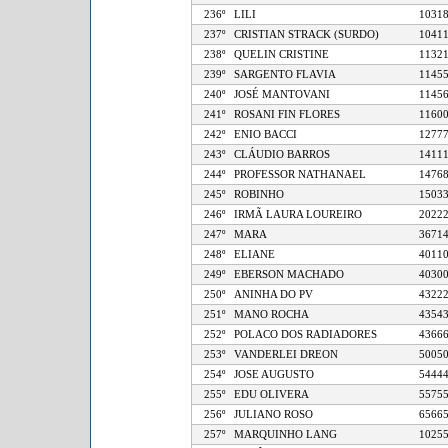
236º
LILI
10
237º
CRISTIAN STRACK (SURDO)
10
238º
QUELIN CRISTINE
11
239º
SARGENTO FLAVIA
11
240º
JOSÉ MANTOVANI
11
241º
ROSANI FIN FLORES
11
242º
ENIO BACCI
12
243º
CLÁUDIO BARROS
14
244º
PROFESSOR NATHANAEL
14
245º
ROBINHO
15
246º
IRMÃ LAURA LOUREIRO
20
247º
MARA
36
248º
ELIANE
40
249º
EBERSON MACHADO
40
250º
ANINHA DO PV
43
251º
MANO ROCHA
43
252º
POLACO DOS RADIADORES
43
253º
VANDERLEI DREON
50
254º
JOSE AUGUSTO
54
255º
EDU OLIVERA
55
256º
JULIANO ROSO
65
257º
MARQUINHO LANG
10