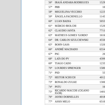
56º
IRAJÁ ANDARA RODRIGUES
1
57º
PRB
58º
MIGUELINA VECCHIO
1
59º
ÂNGELA FACHINELLO
1
60º
LUAN BADIA
5
61º
MÁRCIO BIOLCHI
1
62º
CLAUDIO JANTA
7
63º
MATHEUS GOMES 'GORDO'
1
64º
DR. CARLOS SZULCSEWSKI
4
65º
BOHN GASS
1
66º
ANDRÉ MACHADO
6
67º
PSC
68º
LAÍS DO PV
4
69º
TIAGO CADO
1
70º
LOURDES SPRENGER
1
71º
PSD
72º
HEITOR SCHUCH
4
73º
RONALDO ZULKE
1
74º
PSTU
RICARDO MACCHI (CIGANO
75º
1
IGOR)
76º
JAYRO DORNELLES
4
77º
ASSIS MELO
6