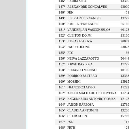
146º
LAURA SITO
13
147º
ALEXANDRE GONÇALVES
22
148º
PEN
149º
EBERSON FERNANDES
13
150º
EMILIA FERNANDES
65
151º
VANDERLAN VASCONSELOS
40
152º
CLEITON DO JM
15
153º
JUSSARA SOUZA
20
154º
PAULO ODONE
23
155º
PTC
156º
NEIVA LAZZAROTTO
50
157º
JORGE BARBOSA
17
158º
EDUARDO MERINO
10
159º
RODRIGO BELTRAO
13
160º
MOSSINI
15
161º
FRANCISCO APPIO
11
162º
ARLEU MACHADO DE OLIVEIRA
11
163º
ENGENHEIRO ANTONIO GOMES
12
164º
JAISON BARBOSA
12
165º
CLAUDIA ANTONINI
13
166º
CLAIR KUHN
15
167º
PSL
168º
PRTB