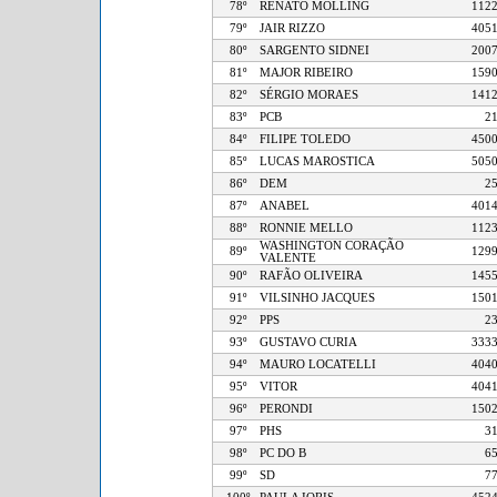
78º
RENATO MOLLING
1
79º
JAIR RIZZO
4
80º
SARGENTO SIDNEI
2
81º
MAJOR RIBEIRO
1
82º
SÉRGIO MORAES
1
83º
PCB
84º
FILIPE TOLEDO
4
85º
LUCAS MAROSTICA
5
86º
DEM
87º
ANABEL
4
88º
RONNIE MELLO
1
WASHINGTON CORAÇÃO
89º
1
VALENTE
90º
RAFÃO OLIVEIRA
1
91º
VILSINHO JACQUES
1
92º
PPS
93º
GUSTAVO CURIA
3
94º
MAURO LOCATELLI
4
95º
VITOR
4
96º
PERONDI
1
97º
PHS
98º
PC DO B
99º
SD