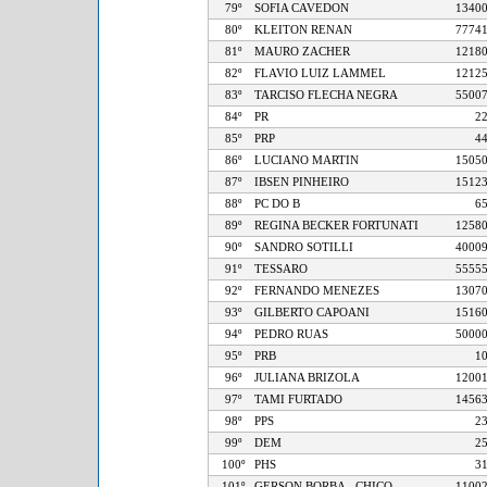
79º
SOFIA CAVEDON
13
80º
KLEITON RENAN
77
81º
MAURO ZACHER
12
82º
FLAVIO LUIZ LAMMEL
12
83º
TARCISO FLECHA NEGRA
55
84º
PR
85º
PRP
86º
LUCIANO MARTIN
15
87º
IBSEN PINHEIRO
15
88º
PC DO B
89º
REGINA BECKER FORTUNATI
12
90º
SANDRO SOTILLI
40
91º
TESSARO
55
92º
FERNANDO MENEZES
13
93º
GILBERTO CAPOANI
15
94º
PEDRO RUAS
50
95º
PRB
96º
JULIANA BRIZOLA
12
97º
TAMI FURTADO
14
98º
PPS
99º
DEM
100º
PHS
101º
GERSON BORBA - CHICO
11