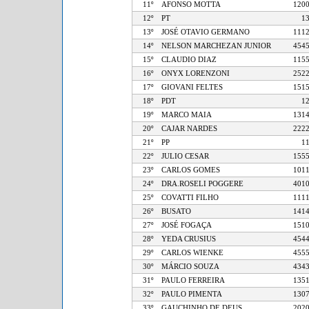
11º
AFONSO MOTTA
1
12º
PT
13º
JOSÉ OTAVIO GERMANO
1
14º
NELSON MARCHEZAN JUNIOR
4
15º
CLAUDIO DIAZ
1
16º
ONYX LORENZONI
2
17º
GIOVANI FELTES
1
18º
PDT
19º
MARCO MAIA
1
20º
CAJAR NARDES
2
21º
PP
22º
JULIO CESAR
1
23º
CARLOS GOMES
1
24º
DRA.ROSELI POGGERE
4
25º
COVATTI FILHO
1
26º
BUSATO
1
27º
JOSÉ FOGAÇA
1
28º
YEDA CRUSIUS
4
29º
CARLOS WIENKE
4
30º
MÁRCIO SOUZA
4
31º
PAULO FERREIRA
1
32º
PAULO PIMENTA
1
33º
GAUCHINHO DE DEUS
2