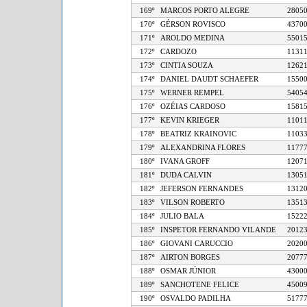
169º
MARCOS PORTO ALEGRE
28
170º
GÉRSON ROVISCO
43
171º
AROLDO MEDINA
55
172º
CARDOZO
11
173º
CINTIA SOUZA
12
174º
DANIEL DAUDT SCHAEFER
15
175º
WERNER REMPEL
54
176º
OZÉIAS CARDOSO
15
177º
KEVIN KRIEGER
11
178º
BEATRIZ KRAINOVIC
11
179º
ALEXANDRINA FLORES
11
180º
IVANA GROFF
12
181º
DUDA CALVIN
13
182º
JEFERSON FERNANDES
13
183º
VILSON ROBERTO
13
184º
JULIO BALA
15
185º
INSPETOR FERNANDO VILANDE
20
186º
GIOVANI CARUCCIO
20
187º
AIRTON BORGES
20
188º
OSMAR JÚNIOR
43
189º
SANCHOTENE FELICE
45
190º
OSVALDO PADILHA
51