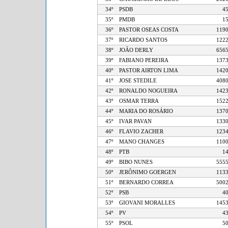
34º
PSDB
35º
PMDB
36º
PASTOR OSEAS COSTA
1
37º
RICARDO SANTOS
1
38º
JOÃO DERLY
6
39º
FABIANO PEREIRA
1
40º
PASTOR AIRTON LIMA
1
41º
JOSE STEDILE
4
42º
RONALDO NOGUEIRA
1
43º
OSMAR TERRA
1
44º
MARIA DO ROSÁRIO
1
45º
IVAR PAVAN
1
46º
FLAVIO ZACHER
1
47º
MANO CHANGES
1
48º
PTB
49º
BIBO NUNES
5
50º
JERÔNIMO GOERGEN
1
51º
BERNARDO CORREA
5
52º
PSB
53º
GIOVANI MORALLES
1
54º
PV
55º
PSOL