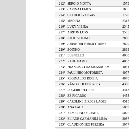
212º
SERGIO MOTTA
1
213º
CARINA LEMOS
1
214º
GETULIO VARGAS
1
215º
MEDINA
2
216º
LUKY VIEIRA
2
217º
AIRTON LOSS
2
218º
JULIO VOLINO
2
219º
JURANDIR PUBLICITARIO
2
220º
ZOINHO
2
221º
BUSNELLO
4
222º
RAUL DAMO
4
223º
FRANCISCO DA MENSAGEM
4
224º
PAULINHO MOTORISTA
4
225º
REGINALDO ROCHA
4
226º
VÂNIA GOLDENBERG
4
227º
ROGERIO FLORES
4
228º
ZÉ RICARDO
4
229º
CAROLINE ZIRBES LAGES
4
230º
ANA LAUX
5
231º
ALMERINDO CUNHA
5
232º
ELIANE CARMANIM LIMA
5
233º
CLAUDIOMIRO PEREIRA
5