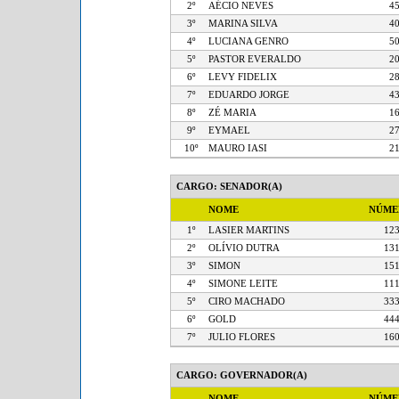
2º
AÉCIO NEVES
3º
MARINA SILVA
4º
LUCIANA GENRO
5º
PASTOR EVERALDO
6º
LEVY FIDELIX
7º
EDUARDO JORGE
8º
ZÉ MARIA
9º
EYMAEL
10º
MAURO IASI
CARGO: SENADOR(A)
NOME
NÚM
1º
LASIER MARTINS
1
2º
OLÍVIO DUTRA
1
3º
SIMON
1
4º
SIMONE LEITE
1
5º
CIRO MACHADO
3
6º
GOLD
4
7º
JULIO FLORES
1
CARGO: GOVERNADOR(A)
NOME
NÚM