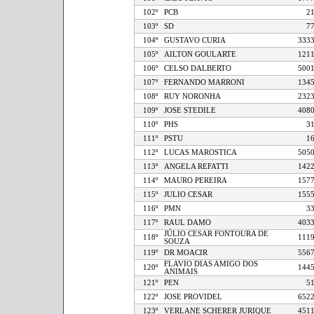
102º
PCB
103º
SD
104º
GUSTAVO CURIA
3
105º
AILTON GOULARTE
1
106º
CELSO DALBERTO
5
107º
FERNANDO MARRONI
1
108º
RUY NORONHA
2
109º
JOSE STEDILE
4
110º
PHS
111º
PSTU
112º
LUCAS MAROSTICA
5
113º
ANGELA REFATTI
1
114º
MAURO PEREIRA
1
115º
JULIO CESAR
1
116º
PMN
117º
RAUL DAMO
4
JÚLIO CESAR FONTOURA DE
118º
1
SOUZA
119º
DR MOACIR
5
FLAVIO DIAS AMIGO DOS
120º
1
ANIMAIS
121º
PEN
122º
JOSE PROVIDEL
6
123º
VERLANE SCHERER JURIQUE
4