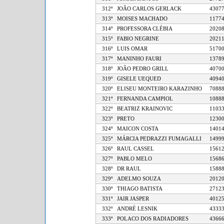
312º
JOÃO CARLOS GERLACK
43
313º
MOISES MACHADO
11
314º
PROFESSORA CLÉBIA
20
315º
FABIO NEGRINE
20
316º
LUIS OMAR
51
317º
MANINHO FAURI
13
318º
JOÃO PEDRO GRILL
40
319º
GISELE UEQUED
40
320º
ELISEU MONTEIRO KARAZINHO
70
321º
FERNANDA CAMPIOL
10
322º
BEATRIZ KRAINOVIC
11
323º
PRETO
12
324º
MAICON COSTA
14
325º
MÁRCIA PEDRAZZI FUMAGALLI
14
326º
RAUL CASSEL
15
327º
PABLO MELO
15
328º
DR RAUL
15
329º
ADELMO SOUZA
20
330º
THIAGO BATISTA
27
331º
JAIR JASPER
40
332º
ANDRÉ LESNIK
43
333º
POLACO DOS RADIADORES
43