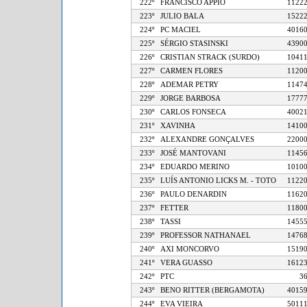
222º
FRANCISCO APPIO
11
223º
JULIO BALA
15
224º
PC MACIEL
40
225º
SÉRGIO STASINSKI
43
226º
CRISTIAN STRACK (SURDO)
10
227º
CARMEN FLORES
11
228º
ADEMAR PETRY
11
229º
JORGE BARBOSA
17
230º
CARLOS FONSECA
40
231º
XAVINHA
14
232º
ALEXANDRE GONÇALVES
22
233º
JOSÉ MANTOVANI
11
234º
EDUARDO MERINO
10
235º
LUÍS ANTONIO LICKS M. - TOTO
11
236º
PAULO DENARDIN
11
237º
FETTER
11
238º
TASSI
14
239º
PROFESSOR NATHANAEL
14
240º
AXI MONCORVO
15
241º
VERA GUASSO
16
242º
PTC
243º
BENO RITTER (BERGAMOTA)
40
244º
EVA VIEIRA
50