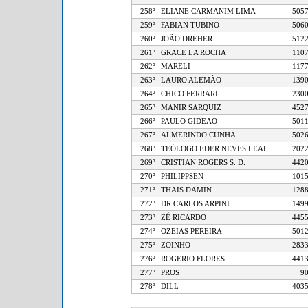
258º
ELIANE CARMANIM LIMA
5
259º
FABIAN TUBINO
5
260º
JOÃO DREHER
5
261º
GRACE LA ROCHA
1
262º
MARELI
1
263º
LAURO ALEMÃO
1
264º
CHICO FERRARI
2
265º
MANIR SARQUIZ
4
266º
PAULO GIDEAO
5
267º
ALMERINDO CUNHA
5
268º
TEÓLOGO EDER NEVES LEAL
2
269º
CRISTIAN ROGERS S. D.
4
270º
PHILIPPSEN
1
271º
THAIS DAMIN
1
272º
DR CARLOS ARPINI
1
273º
ZÉ RICARDO
4
274º
OZEIAS PEREIRA
5
275º
ZOINHO
2
276º
ROGERIO FLORES
4
277º
PROS
278º
DILL
4