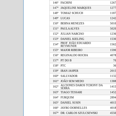
146º
FACHINI
1
147º
JAQUELINE MARQUES
1
148º
TOMAZ SCHUCH
1
149º
LUCAS
1
150º
BERNA MENEZES
5
151º
PAULA ALVES
5
152º
JULIAN NARCISO
1
153º
DANIEL KIELING
1
PROF. JOÃO EDUARDO
154º
1
REYMUNDE
155º
MAJOR RIBEIRO
1
156º
REGINALDO ROCHA
4
157º
PT DO B
158º
PTC
159º
IRAN JASPER
2
160º
SALLVADOR
1
161º
JOÃO SEM MEDO
1
ALCIONES DAROS TCHONY DA
162º
1
SERRA
163º
TIAGO TESSARI
1
164º
FURQUIM
2
165º
DANIEL SUSIN
4
166º
JAYRO DORNELLES
4
167º
DR. CARLOS SZULCSEWSKI
4