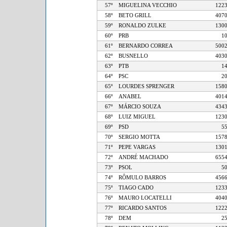
57º
MIGUELINA VECCHIO
1
58º
BETO GRILL
4
59º
RONALDO ZULKE
1
60º
PRB
61º
BERNARDO CORREA
5
62º
BUSNELLO
4
63º
PTB
64º
PSC
65º
LOURDES SPRENGER
1
66º
ANABEL
4
67º
MÁRCIO SOUZA
4
68º
LUIZ MIGUEL
1
69º
PSD
70º
SERGIO MOTTA
1
71º
PEPE VARGAS
1
72º
ANDRÉ MACHADO
6
73º
PSOL
74º
RÔMULO BARROS
4
75º
TIAGO CADO
1
76º
MAURO LOCATELLI
4
77º
RICARDO SANTOS
1
78º
DEM