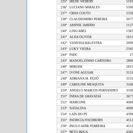
235º
IRENE WEBERY
5
236º
LUCIANO MIRALES
5
237º
CRISS COUTO
2
238º
CLAUDIOMIRO PEREIRA
5
239º
AMINIE JARDIM
1
240º
LINO ABEL
1
241º
ALDA OLIVER
1
242º
VANESSA BALESTRA
2
243º
LUKY VIEIRA
2
244º
PSDC
245º
MANOELZINHO CARTEIRO
2
246º
MIRIAM
2
247º
IVONE AGUIAR
3
248º
ADRIANA M. FEIJÓ
3
249º
CAROLINE MESQUITA
3
250º
ANGELO MARCOS FERNANDES
3
251º
ÍNDIA DE GRAVATAÍ
3
252º
MARCONE
4
253º
NATALINA
4
254º
LAÍS DO PV
4
255º
PATRICIA FISCHBORN
4
256º
PAULO ADIR FERREIRA
4
257º
BETO BOCA
4