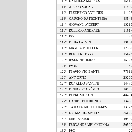
110º
GABRIELA MARKUS
15
111º
AIRTON SOUZA
11
112º
FREDERICO ANTUNES
11
113º
GAÚCHO DA FRONTEIRA
45
114º
GIOVANE WICKERT
13
115º
ROBERTO ANDRADE
11
116º
PPS
117º
DUDA CALVIN
13
118º
MARCIA MUELLER
12
119º
BENHUR TERRA
15
120º
IBSEN PINHEIRO
15
121º
PSOL
122º
FLAVIO VIGILANTE
77
123º
ANY ORTIZ
23
124º
RONALDO SANTINI
14
125º
DINHO DO GRÊMIO
10
126º
PADRE WILSON
40
127º
DANIEL BORDIGNON
13
128º
TÂMARA BIOLO SOARES
13
129º
DR. MAURO SPARTA
25
130º
MIKI BREIER
40
131º
FERNANDA MELCHIONNA
50
132º
PSC