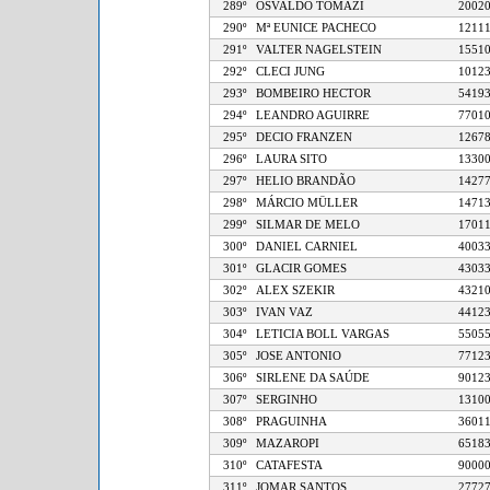
289º
OSVALDO TOMAZI
20
290º
Mª EUNICE PACHECO
12
291º
VALTER NAGELSTEIN
15
292º
CLECI JUNG
10
293º
BOMBEIRO HECTOR
54
294º
LEANDRO AGUIRRE
77
295º
DECIO FRANZEN
12
296º
LAURA SITO
13
297º
HELIO BRANDÃO
14
298º
MÁRCIO MÜLLER
14
299º
SILMAR DE MELO
17
300º
DANIEL CARNIEL
40
301º
GLACIR GOMES
43
302º
ALEX SZEKIR
43
303º
IVAN VAZ
44
304º
LETICIA BOLL VARGAS
55
305º
JOSE ANTONIO
77
306º
SIRLENE DA SAÚDE
90
307º
SERGINHO
13
308º
PRAGUINHA
36
309º
MAZAROPI
65
310º
CATAFESTA
90
311º
JOMAR SANTOS
27