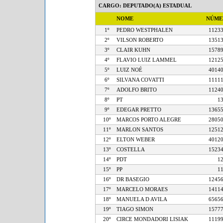
CARGO: DEPUTADO(A) ESTADUAL
NOME
NÚM
1º
PEDRO WESTPHALEN
11
2º
VILSON ROBERTO
13
3º
CLAIR KUHN
15
4º
FLAVIO LUIZ LAMMEL
12
5º
LUIZ NOÉ
40
6º
SILVANA COVATTI
11
7º
ADOLFO BRITO
11
8º
PT
9º
EDEGAR PRETTO
13
10º
MARCOS PORTO ALEGRE
28
11º
MARLON SANTOS
12
12º
ELTON WEBER
40
13º
COSTELLA
15
14º
PDT
15º
PP
16º
DR BASEGIO
12
17º
MARCELO MORAES
14
18º
MANUELA D AVILA
65
19º
TIAGO SIMON
15
20º
CIRCE MONDADORI LISIAK
11