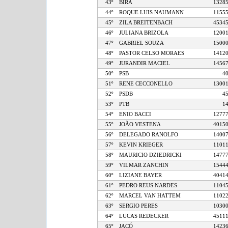
43º
BIRA
13
44º
ROQUE LUIS NAUMANN
11
45º
ZILA BREITENBACH
45
46º
JULIANA BRIZOLA
12
47º
GABRIEL SOUZA
15
48º
PASTOR CELSO MORAES
14
49º
JURANDIR MACIEL
14
50º
PSB
51º
RENE CECCONELLO
13
52º
PSDB
53º
PTB
54º
ENIO BACCI
12
55º
JOÃO VESTENA
40
56º
DELEGADO RANOLFO
14
57º
KEVIN KRIEGER
11
58º
MAURICIO DZIEDRICKI
14
59º
VILMAR ZANCHIN
15
60º
LIZIANE BAYER
40
61º
PEDRO REUS NARDES
11
62º
MARCEL VAN HATTEM
11
63º
SERGIO PERES
10
64º
LUCAS REDECKER
45
65º
JACÓ
14