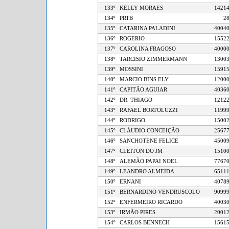
133º
KELLY MORAES
14
134º
PRTB
135º
CATARINA PALADINI
40
136º
ROGERIO
15
137º
CAROLINA FRAGOSO
40
138º
TARCISIO ZIMMERMANN
13
139º
MOSSINI
15
140º
MARCIO BINS ELY
12
141º
CAPITÃO AGUIAR
40
142º
DR. THIAGO
12
143º
RAFAEL BORTOLUZZI
11
144º
RODRIGO
15
145º
CLÁUDIO CONCEIÇÃO
25
146º
SANCHOTENE FELICE
45
147º
CLEITON DO JM
15
148º
ALEMÃO PAPAI NOEL
77
149º
LEANDRO ALMEIDA
65
150º
ERNANI
40
151º
BERNARDINO VENDRUSCOLO
90
152º
ENFERMEIRO RICARDO
40
153º
IRMÃO PIRES
20
154º
CARLOS BENNECH
15