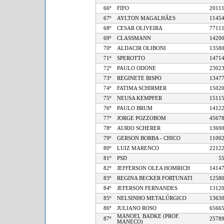
66º
FIFO
20
67º
AYLTON MAGALHÃES
11
68º
CESAR OLIVEIRA
77
69º
CLASSMANN
14
70º
ALDACIR OLIBONI
13
71º
SPEROTTO
14
72º
PAULO ODONE
23
73º
REGINETE BISPO
13
74º
FATIMA SCHIRMER
15
75º
NEUSA KEMPFER
15
76º
PAULO BRUM
14
77º
JORGE POZZOBOM
45
78º
AURIO SCHERER
13
79º
GERSON BORBA - CHICO
11
80º
LUIZ MARENCO
22
81º
PSD
82º
JEFFERSON OLEA HOMRICH
14
83º
REGINA BECKER FORTUNATI
12
84º
JEFERSON FERNANDES
13
85º
NELSINHO METALÚRGICO
13
86º
JULIANO ROSO
65
MANOEL BADKE (PROF.
87º
25
MANECO)