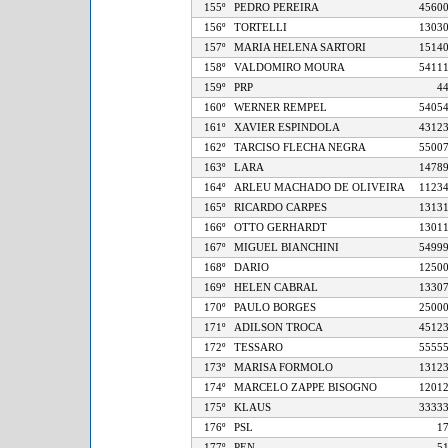
155º
PEDRO PEREIRA
45
156º
TORTELLI
13
157º
MARIA HELENA SARTORI
15
158º
VALDOMIRO MOURA
54
159º
PRP
160º
WERNER REMPEL
54
161º
XAVIER ESPINDOLA
43
162º
TARCISO FLECHA NEGRA
55
163º
LARA
14
164º
ARLEU MACHADO DE OLIVEIRA
11
165º
RICARDO CARPES
13
166º
OTTO GERHARDT
13
167º
MIGUEL BIANCHINI
54
168º
DARIO
12
169º
HELEN CABRAL
13
170º
PAULO BORGES
25
171º
ADILSON TROCA
45
172º
TESSARO
55
173º
MARISA FORMOLO
13
174º
MARCELO ZAPPE BISOGNO
12
175º
KLAUS
33
176º
PSL
177º
PEN