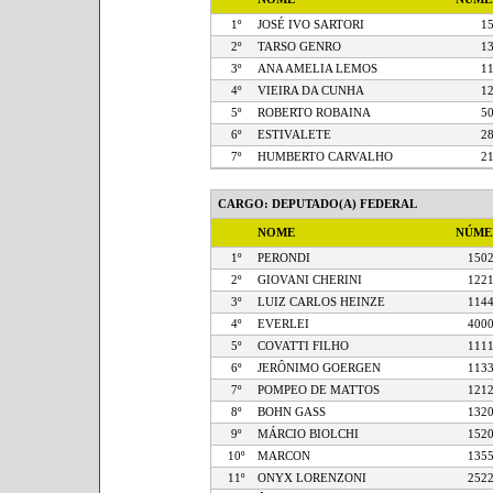
1º
JOSÉ IVO SARTORI
2º
TARSO GENRO
3º
ANA AMELIA LEMOS
4º
VIEIRA DA CUNHA
5º
ROBERTO ROBAINA
6º
ESTIVALETE
7º
HUMBERTO CARVALHO
CARGO: DEPUTADO(A) FEDERAL
NOME
NÚM
1º
PERONDI
1
2º
GIOVANI CHERINI
1
3º
LUIZ CARLOS HEINZE
1
4º
EVERLEI
4
5º
COVATTI FILHO
1
6º
JERÔNIMO GOERGEN
1
7º
POMPEO DE MATTOS
1
8º
BOHN GASS
1
9º
MÁRCIO BIOLCHI
1
10º
MARCON
1
11º
ONYX LORENZONI
2