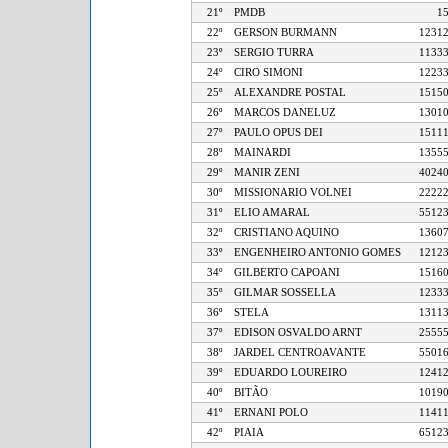
21º
PMDB
22º
GERSON BURMANN
12
23º
SERGIO TURRA
11
24º
CIRO SIMONI
12
25º
ALEXANDRE POSTAL
15
26º
MARCOS DANELUZ
13
27º
PAULO OPUS DEI
15
28º
MAINARDI
13
29º
MANIR ZENI
40
30º
MISSIONARIO VOLNEI
22
31º
ELIO AMARAL
55
32º
CRISTIANO AQUINO
13
33º
ENGENHEIRO ANTONIO GOMES
12
34º
GILBERTO CAPOANI
15
35º
GILMAR SOSSELLA
12
36º
STELA
13
37º
EDISON OSVALDO ARNT
25
38º
JARDEL CENTROAVANTE
55
39º
EDUARDO LOUREIRO
12
40º
BITÃO
10
41º
ERNANI POLO
11
42º
PIAIA
65