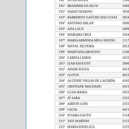
190º
NIVIA SOUZA
1
191º
BRADIMIR DA SILVA
1
192º
SADAO MAKINO
1
193º
BARRERITO GAÚCHO DAS CUIAS
2
194º
ANTONIO ARLAN
5
195º
ANA LAUX
5
196º
MARIARA CRUZ
5
197º
MARIA ARMINDA MELO BUENO
1
198º
SINVAL SILVEIRA
2
199º
MARIVANA ARGENTO
1
200º
CARINA LEMOS
1
201º
IZAR RAUGUST
2
202º
ADAIR SOUZA
3
203º
CLOVIS
4
204º
ALCIONE VIEGAS DE LACERDA
4
205º
CRISTIANE MACHADO
5
206º
LUAN BADIA
5
207º
JÚ SARA
2
208º
AIRTON LOSS
2
209º
CACIA
4
210º
JUSARA GAUTO
1
211º
TATI MARTINS
5
212º
MARIA ANGELICA
1