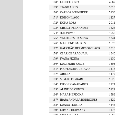
168º
LEUDO COSTA
4
169º
TIAGO AIRES
5
170º
CARLOS SCHNEIDER
5
171º
EDISON LAGO
1
172º
DONA ROSA
2
173º
GREICY FERNANDES
1
174º
JERONIMO
4
175º
VALDERES DA SILVA
1
176º
MARLENE BACKES
1
177º
GAUCHÃO HERMES SPOLAOR
1
178º
CLARICE ARAGUAIA
1
179º
IVANA FIZINA
1
180º
LUCI MARI JORGE
1
181º
PROFESSOR GUSTAVO
1
182º
ARILENE
1
183º
SERGIO FERRARI
1
184º
EDSON CANABARRO
2
185º
ALINE DE CONTO
5
186º
MARA PIERDONÁ
1
187º
IRAJÁ ANDARA RODRIGUES
1
188º
LUANA PEREIRA
4
189º
EDMAR HERMANY
1