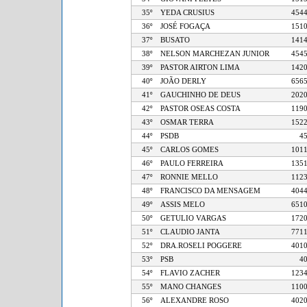
35º
YEDA CRUSIUS
4
36º
JOSÉ FOGAÇA
1
37º
BUSATO
1
38º
NELSON MARCHEZAN JUNIOR
4
39º
PASTOR AIRTON LIMA
1
40º
JOÃO DERLY
6
41º
GAUCHINHO DE DEUS
2
42º
PASTOR OSEAS COSTA
1
43º
OSMAR TERRA
1
44º
PSDB
45º
CARLOS GOMES
1
46º
PAULO FERREIRA
1
47º
RONNIE MELLO
1
48º
FRANCISCO DA MENSAGEM
4
49º
ASSIS MELO
6
50º
GETULIO VARGAS
1
51º
CLAUDIO JANTA
7
52º
DRA.ROSELI POGGERE
4
53º
PSB
54º
FLAVIO ZACHER
1
55º
MANO CHANGES
1
56º
ALEXANDRE ROSO
4