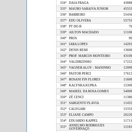
334º
DAIA FRAGA
43
335º
MAURO SARAIVA JUNIOR
45
336º
BARBEIRO
55
337º
EDU OLIVERA
55
338º
PT DO B
339º
AILTON MACHADO
11
340º
PROS
341º
IARA LOPES
14
342º
DENIS REMI
13
343º
PROF. MARCOS MONTEIRO
43
344º
VALDIRZINHO
17
345º
VAGNER ALOY - MANINHO
12
346º
PASTOR PERCI
17
347º
ROSANI FIN FLORES
11
348º
KALYNKA KUPKA
15
349º
MAIKEL DA ROSA GOMES
54
350º
ZÉ CENCI
11
351º
SARGENTO FLAVIA
11
352º
CALEGARI
15
353º
ELIANE CAMPO
20
354º
EDUARDO KAPPEL
11
ANSELMO RODRIGUES
355º
12
GOVERNAÇO