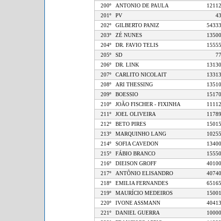
200º
ANTONIO DE PAULA
12
201º
PV
202º
GILBERTO PANIZ
54
203º
ZÉ NUNES
13
204º
DR. FAVIO TELIS
15
205º
SD
206º
DR. LINK
13
207º
CARLITO NICOLAIT
13
208º
ARI THESSING
13
209º
BOESSIO
15
210º
JOÃO FISCHER - FIXINHA
11
211º
JOEL OLIVEIRA
11
212º
BETO PIRES
15
213º
MARQUINHO LANG
10
214º
SOFIA CAVEDON
13
215º
FÁBIO BRANCO
15
216º
DIEISON GROFF
40
217º
ANTÔNIO ELISANDRO
40
218º
EMILIA FERNANDES
65
219º
MAURÍCIO MEDEIROS
15
220º
IVONE ASSMANN
40
221º
DANIEL GUERRA
10