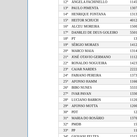
12º
ÂNGELA FACHINELLO
1
13º
PAULO PIMENTA
1
14º
HENRIQUE FONTANA
1
15º
HEITOR SCHUCH
4
16º
ALCEU MOREIRA
1
17º
DANRLEI DE DEUS GOLEIRO
5
18º
PT
19º
SÉRGIO MORAES
1
20º
MARCO MAIA
1
21º
JOSÉ OTAVIO GERMANO
1
22º
RONALDO NOGUEIRA
1
23º
CAJAR NARDES
2
24º
FABIANO PEREIRA
1
25º
AFONSO HAMM
1
26º
BIBO NUNES
5
27º
IVAR PAVAN
1
28º
LUCIANO BARROS
1
29º
AFONSO MOTTA
1
30º
PDT
31º
MARIA DO ROSÁRIO
1
32º
PMDB
33º
PP
34º
GIOVANI FELTES
1