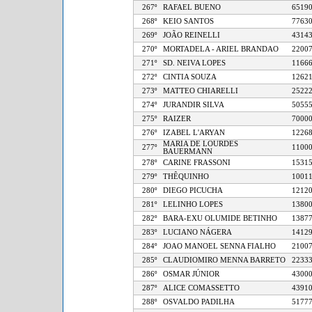
267º
RAFAEL BUENO
65
268º
KEIO SANTOS
77
269º
JOÃO REINELLI
43
270º
MORTADELA - ARIEL BRANDAO
22
271º
SD. NEIVA LOPES
11
272º
CINTIA SOUZA
12
273º
MATTEO CHIARELLI
25
274º
JURANDIR SILVA
50
275º
RAIZER
70
276º
IZABEL L'ARYAN
12
MARIA DE LOURDES
277º
11
BAUERMANN
278º
CARINE FRASSONI
15
279º
THÊQUINHO
10
280º
DIEGO PICUCHA
12
281º
LELINHO LOPES
13
282º
BARA-EXU OLUMIDE BETINHO
13
283º
LUCIANO NÁGERA
14
284º
JOAO MANOEL SENNA FIALHO
21
285º
CLAUDIOMIRO MENNA BARRETO
22
286º
OSMAR JÚNIOR
43
287º
ALICE COMASSETTO
43
288º
OSVALDO PADILHA
51