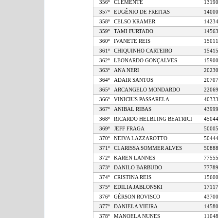
356º
CLEMENTE
13
357º
EUGÊNIO DE FREITAS
14
358º
CELSO KRAMER
14
359º
TAMI FURTADO
14
360º
IVANETE REIS
15
361º
CHIQUINHO CARTEIRO
15
362º
LEONARDO GONÇALVES
15
363º
ANA NERI
20
364º
ADAIR SANTOS
20
365º
ARCANGELO MONDARDO
22
366º
VINICIUS PASSARELA
40
367º
ANIBAL RIBAS
43
368º
RICARDO HELBLING BEATRICI
45
369º
JEFF FRAGA
50
370º
NEIVA LAZZAROTTO
50
371º
CLARISSA SOMMER ALVES
50
372º
KAREN LANNES
77
373º
DANILO BARBUDO
77
374º
CRISTINA REIS
15
375º
EDILIA JABLONSKI
17
376º
GÉRSON ROVISCO
43
377º
DANIELA VIEIRA
14
378º
MANOELA NUNES
11