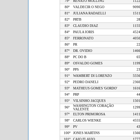
79º
RENATO MOLLING
1
80º
VALDECIR O NEGO
9
81º
JULIANA RADAELLI
1
82º
PRTB
83º
CLAUDIO DIAZ
1
84º
PAULA IORIS
4
85º
FERRONATO
4
86º
PR
87º
DR. OVIDIO
1
88º
PC DO B
89º
OSVALDO GOMES
1
90º
PPS
91º
WAMBERT DI LORENZO
5
92º
PEDRO DANELI
2
93º
MATHEUS GOMES 'GORDO'
1
94º
PRP
95º
VILSINHO JACQUES
1
WASHINGTON CORAÇÃO
96º
1
VALENTE
97º
ELTON PRIMOROSA
1
98º
CARLOS WIENKE
4
99º
PV
100º
JONES MARTINS
1
101º
CAIO FLAVIO
1