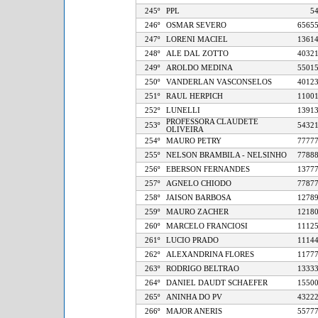
245º
PPL
246º
OSMAR SEVERO
65
247º
LORENI MACIEL
13
248º
ALE DAL ZOTTO
40
249º
AROLDO MEDINA
55
250º
VANDERLAN VASCONSELOS
40
251º
RAUL HERPICH
11
252º
LUNELLI
13
PROFESSORA CLAUDETE
253º
54
OLIVEIRA
254º
MAURO PETRY
77
255º
NELSON BRAMBILA - NELSINHO
77
256º
EBERSON FERNANDES
13
257º
AGNELO CHIODO
77
258º
JAISON BARBOSA
12
259º
MAURO ZACHER
12
260º
MARCELO FRANCIOSI
11
261º
LUCIO PRADO
11
262º
ALEXANDRINA FLORES
11
263º
RODRIGO BELTRAO
13
264º
DANIEL DAUDT SCHAEFER
15
265º
ANINHA DO PV
43
266º
MAJOR ANERIS
55