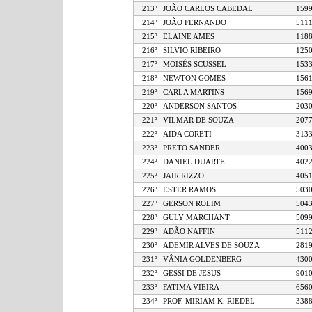
213º
JOÃO CARLOS CABEDAL
1
214º
JOÃO FERNANDO
5
215º
ELAINE AMES
1
216º
SILVIO RIBEIRO
1
217º
MOISÉS SCUSSEL
1
218º
NEWTON GOMES
1
219º
CARLA MARTINS
1
220º
ANDERSON SANTOS
2
221º
VILMAR DE SOUZA
2
222º
AIDA CORETI
3
223º
PRETO SANDER
4
224º
DANIEL DUARTE
4
225º
JAIR RIZZO
4
226º
ESTER RAMOS
5
227º
GERSON ROLIM
5
228º
GULY MARCHANT
5
229º
ADÃO NAFFIN
5
230º
ADEMIR ALVES DE SOUZA
2
231º
VÂNIA GOLDENBERG
4
232º
GESSI DE JESUS
9
233º
FATIMA VIEIRA
6
234º
PROF. MIRIAM K. RIEDEL
3