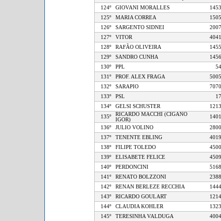
124º
GIOVANI MORALLES
1
125º
MARIA CORREA
1
126º
SARGENTO SIDNEI
2
127º
VITOR
4
128º
RAFÃO OLIVEIRA
1
129º
SANDRO CUNHA
1
130º
PPL
131º
PROF. ALEX FRAGA
5
132º
SARAPIO
7
133º
PSL
134º
GELSI SCHUSTER
1
RICARDO MACCHI (CIGANO
135º
1
IGOR)
136º
JULIO VOLINO
2
137º
TENENTE EBLING
4
138º
FILIPE TOLEDO
4
139º
ELISABETE FELICE
4
140º
PERDONCINI
5
141º
RENATO BOLZZONI
2
142º
RENAN BERLEZE RECCHIA
1
143º
RICARDO GOULART
1
144º
CLAUDIA KOHLER
1
145º
TERESINHA VALDUGA
4