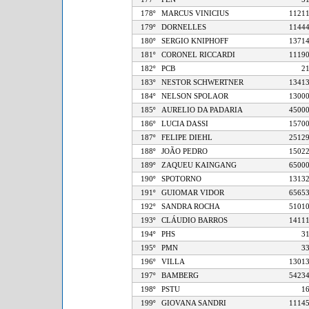
178º
MARCUS VINICIUS
11
179º
DORNELLES
11
180º
SERGIO KNIPHOFF
13
181º
CORONEL RICCARDI
11
182º
PCB
183º
NESTOR SCHWERTNER
13
184º
NELSON SPOLAOR
13
185º
AURELIO DA PADARIA
45
186º
LUCIA DASSI
15
187º
FELIPE DIEHL
25
188º
JOÃO PEDRO
15
189º
ZAQUEU KAINGANG
65
190º
SPOTORNO
13
191º
GUIOMAR VIDOR
65
192º
SANDRA ROCHA
51
193º
CLÁUDIO BARROS
14
194º
PHS
195º
PMN
196º
VILLA
13
197º
BAMBERG
54
198º
PSTU
199º
GIOVANA SANDRI
11