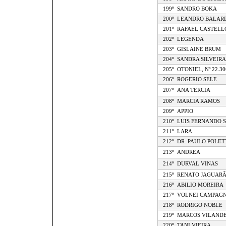
199º
SANDRO BOKA
200º
LEANDRO BALAR
201º
RAFAEL CASTELL
202º
LEGENDA
203º
GISLAINE BRUM
204º
SANDRA SILVEIRA
205º
OTONIEL, Nº 22.30
206º
ROGERIO SELE
207º
ANA TERCIA
208º
MARCIA RAMOS
209º
APPIO
210º
LUIS FERNANDO 
211º
LARA
212º
DR. PAULO POLET
213º
ANDREA
214º
DURVAL VINAS
215º
RENATO JAGUAR
216º
ABILIO MOREIRA
217º
VOLNEI CAMPAG
218º
RODRIGO NOBLE
219º
MARCOS VILAND
220º
TANI VIEIRA