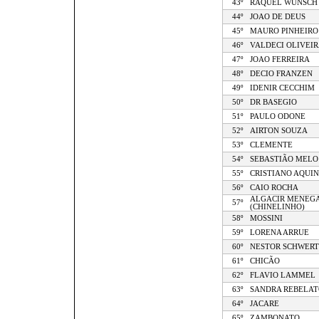
43º
RAQUEL WUNSCH
44º
JOAO DE DEUS
45º
MAURO PINHEIRO
46º
VALDECI OLIVEIR
47º
JOAO FERREIRA
48º
DECIO FRANZEN
49º
IDENIR CECCHIM
50º
DR BASEGIO
51º
PAULO ODONE
52º
AIRTON SOUZA
53º
CLEMENTE
54º
SEBASTIÃO MELO
55º
CRISTIANO AQUI
56º
CAIO ROCHA
ALGACIR MENEG
57º
(CHINELINHO)
58º
MOSSINI
59º
LORENA ARRUE
60º
NESTOR SCHWER
61º
CHICÃO
62º
FLAVIO LAMMEL
63º
SANDRA REBELAT
64º
JACARE
65º
ZAMBONATO