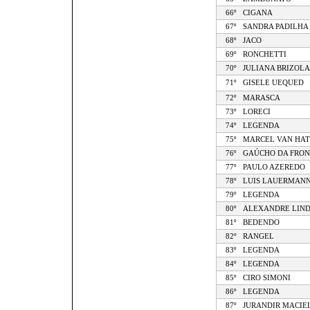
66º
CIGANA
67º
SANDRA PADILHA
68º
JACO
69º
RONCHETTI
70º
JULIANA BRIZOLA
71º
GISELE UEQUED
72º
MARASCA
73º
LORECI
74º
LEGENDA
75º
MARCEL VAN HA
76º
GAÚCHO DA FRON
77º
PAULO AZEREDO
78º
LUIS LAUERMAN
79º
LEGENDA
80º
ALEXANDRE LIN
81º
BEDENDO
82º
RANGEL
83º
LEGENDA
84º
LEGENDA
85º
CIRO SIMONI
86º
LEGENDA
87º
JURANDIR MACIE