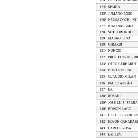
124º
SPARTA
125º
JULIANO ROSO
126º
NEUSA ZOCH - X
127º
KIKO BARBARÁ
128º
SGT PORTINHO
129º
MAURO SENA
130º
GIRARDI
131º
NUNCIO
132º
PROF. EDISON ( BI
133º
OTTO GERHARDT
134º
EDU OLIVERA
135º
CLAUDIO MILAN
136º
PAULO ANTÃO
137º
ERI
138º
ROSANI
139º
JOSE LUIS ISERH
140º
EDISON LAGO
141º
GETULIO VARGAS
142º
EDSON CANABAR
143º
CARLOS ROSA
144º
DR. LEVI