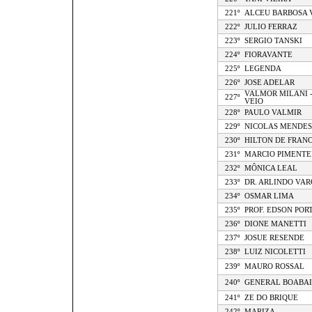
221º
ALCEU BARBOSA 
222º
JULIO FERRAZ
223º
SERGIO TANSKI
224º
FIORAVANTE
225º
LEGENDA
226º
JOSE ADELAR
VALMOR MILANI 
227º
VEIO
228º
PAULO VALMIR
229º
NICOLAS MENDES
230º
HILTON DE FRANC
231º
MARCIO PIMENTE
232º
MÔNICA LEAL
233º
DR. ARLINDO VAR
234º
OSMAR LIMA
235º
PROF. EDSON POR
236º
DIONE MANETTI
237º
JOSUE RESENDE
238º
LUIZ NICOLETTI
239º
MAURO ROSSAL
240º
GENERAL BOABA
241º
ZE DO BRIQUE
242º
MARIZA