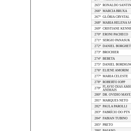
265º
RONALDO SANTIN
266º
MARCIA BRUXA
267º
GLÓRIA CRYSTAL
268º
MARIA HELENA S
269º
CRISTIANE KENN
270º
ERONI PACHECO
271º
SERGIO PANASUK
272º
DANIEL BORGHET
273º
BROCHIER
274º
BEBETA
275º
DANIEL BORDIGN
276º
ELIENE AMORIM
277º
MARIA CELESTE
278º
ROBERTO IOPP
FLAVIO DIAS AMI
279º
ANIMAIS
280º
DR. OVIDIO MAYE
281º
MARQUES NETO
282º
PAULA PAROLLI
283º
FABRÍCIO DO PTN
284º
FABIAN TUBINO
285º
PRETO
286º
BAIANO