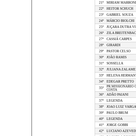
21º
MIRIAM MARRON
22º
HEITOR SCHUCH
23º
GABRIEL SOUZA
24º
MÁRCIO BIOLCHI
25º
JUÇARA DUTRA VI
26º
ZILA BREITENBA
27º
CASSIÁ CARPES
28º
GIRARDI
29º
PASTOR CELSO
30º
JOÃO RAMIS
31º
SOSSELLA
32º
JULIANA ZALAM
33º
HELENA HERMAN
34º
EDEGAR PRETTO
PR.MISSIONARIO 
35º
COSTA
36º
ADÃO PAIANI
37º
LEGENDA
38º
JOAO LUIZ VARGA
39º
PAULO BRUM
40º
LEGENDA
41º
JORGE GOBBI
42º
LUCIANO AZEVE