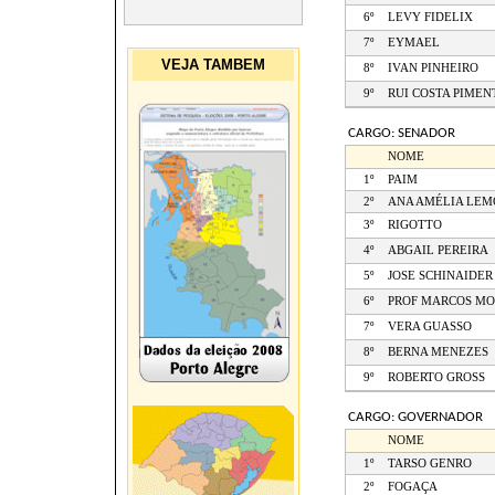
6º
LEVY FIDELIX
7º
EYMAEL
VEJA TAMBEM
8º
IVAN PINHEIRO
9º
RUI COSTA PIMEN
CARGO: SENADOR
NOME
1º
PAIM
2º
ANA AMÉLIA LEM
3º
RIGOTTO
4º
ABGAIL PEREIRA
5º
JOSE SCHINAIDER
6º
PROF MARCOS MO
7º
VERA GUASSO
8º
BERNA MENEZES
9º
ROBERTO GROSS
CARGO: GOVERNADOR
NOME
1º
TARSO GENRO
2º
FOGAÇA