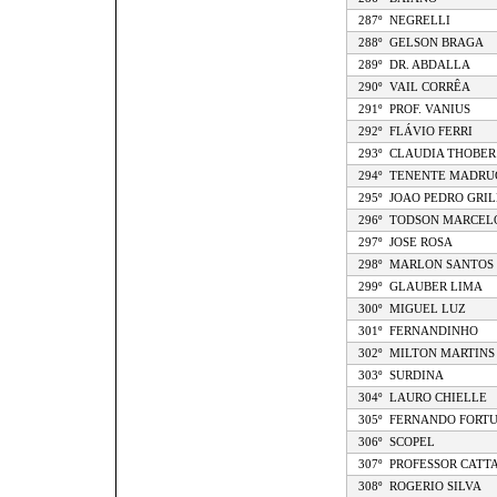
287º
NEGRELLI
288º
GELSON BRAGA
289º
DR. ABDALLA
290º
VAIL CORRÊA
291º
PROF. VANIUS
292º
FLÁVIO FERRI
293º
CLAUDIA THOBER
294º
TENENTE MADRU
295º
JOAO PEDRO GRIL
296º
TODSON MARCEL
297º
JOSE ROSA
298º
MARLON SANTOS
299º
GLAUBER LIMA
300º
MIGUEL LUZ
301º
FERNANDINHO
302º
MILTON MARTINS 
303º
SURDINA
304º
LAURO CHIELLE
305º
FERNANDO FORT
306º
SCOPEL
307º
PROFESSOR CATT
308º
ROGERIO SILVA