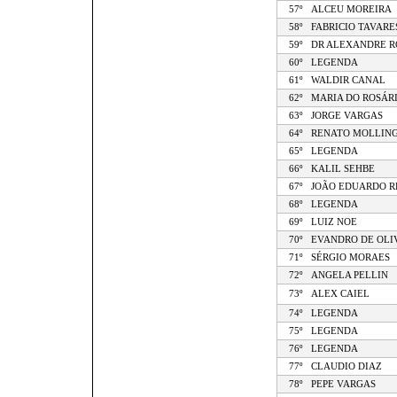
57º
ALCEU MOREIRA
58º
FABRICIO TAVARE
59º
DR ALEXANDRE R
60º
LEGENDA
61º
WALDIR CANAL
62º
MARIA DO ROSÁR
63º
JORGE VARGAS
64º
RENATO MOLLIN
65º
LEGENDA
66º
KALIL SEHBE
67º
JOÃO EDUARDO 
68º
LEGENDA
69º
LUIZ NOE
70º
EVANDRO DE OLI
71º
SÉRGIO MORAES
72º
ANGELA PELLIN
73º
ALEX CAIEL
74º
LEGENDA
75º
LEGENDA
76º
LEGENDA
77º
CLAUDIO DIAZ
78º
PEPE VARGAS