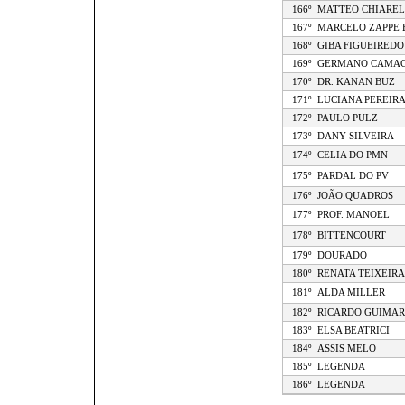
166º
MATTEO CHIAREL
167º
MARCELO ZAPPE 
168º
GIBA FIGUEIREDO
169º
GERMANO CAMA
170º
DR. KANAN BUZ
171º
LUCIANA PEREIR
172º
PAULO PULZ
173º
DANY SILVEIRA
174º
CELIA DO PMN
175º
PARDAL DO PV
176º
JOÃO QUADROS
177º
PROF. MANOEL
178º
BITTENCOURT
179º
DOURADO
180º
RENATA TEIXEIRA
181º
ALDA MILLER
182º
RICARDO GUIMAR
183º
ELSA BEATRICI
184º
ASSIS MELO
185º
LEGENDA
186º
LEGENDA