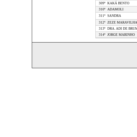
309º
KAKÁ BENTO
310º
ADAMOLI
311º
SANDRA
312º
ZEZE MARAVILH
313º
DRA. ADI DE BRU
314º
JORGE MARINHO