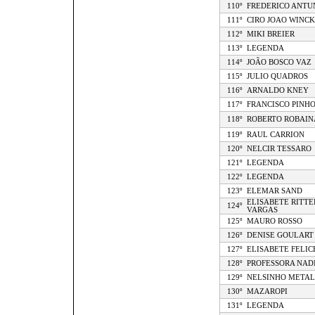
110º
FREDERICO ANTU
111º
CIRO JOAO WINCK
112º
MIKI BREIER
113º
LEGENDA
114º
JOÃO BOSCO VAZ
115º
JULIO QUADROS
116º
ARNALDO KNEY
117º
FRANCISCO PINH
118º
ROBERTO ROBAIN
119º
RAUL CARRION
120º
NELCIR TESSARO
121º
LEGENDA
122º
LEGENDA
123º
ELEMAR SAND
ELISABETE RITTE
124º
VARGAS
125º
MAURO ROSSO
126º
DENISE GOULART
127º
ELISABETE FELIC
128º
PROFESSORA NAD
129º
NELSINHO METAL
130º
MAZAROPI
131º
LEGENDA