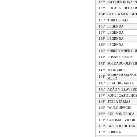
132º
JACQUES KONZEN
133º
LUCAS REDECKER
134º
GLORIA MENEGO
135º
TUBIAS CALIL
136º
LEGENDA
137º
LEGENDA
138º
LEGENDA
139º
LEGENDA
140º
CHRISTOPHER GO
141º
ROSANE SIMON
142º
SOLDADO OLIVEI
143º
MAINARDI
MARIZAR MANSIL
144º
MELO
145º
CLAUDIO JANTA
146º
ADÃO VILLAVER
147º
RONEI CASTILHO
148º
STELA FARIAS
149º
PAULO SERGIO
150º
ADILSON TROCA
151º
GUIOMAR VIDOR
152º
FABRICIO DUTRA
153º
LORENA