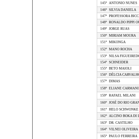
145º
ANTONIO NUNES
146º
SILVIA DANIELA
147º
PROFESSORA BICC
148º
RONALDO PIPPI 
149º
JORGE RUAS
150º
MIRIAM MOURA
151º
MIKONGA
152º
MANO ROCHA
153º
NILSA FIGUEIRED
154º
SCHNEIDER
155º
BETO MAIOLI
156º
DÉLCIA CARVALH
157º
DIMAS
158º
ELIANE CARMANI
159º
RAFAEL MILANI
160º
JOSÉ DO RIO GRA
161º
HELO SCHWONKE
162º
ALCINO BOKA DI 
163º
DR. CASTILHO
164º
VILNEI OLIVEIRA
165º
PAULO FERREIRA