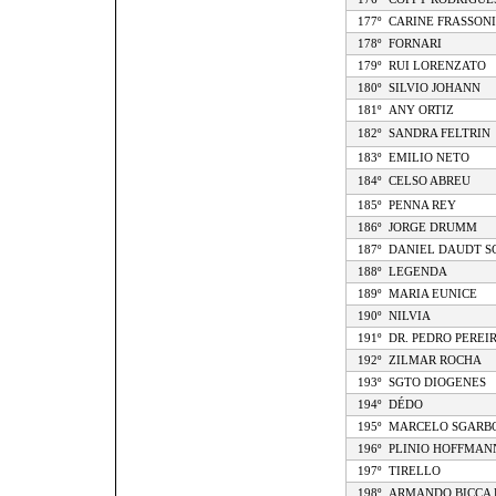
177º
CARINE FRASSONI
178º
FORNARI
179º
RUI LORENZATO
180º
SILVIO JOHANN
181º
ANY ORTIZ
182º
SANDRA FELTRIN
183º
EMILIO NETO
184º
CELSO ABREU
185º
PENNA REY
186º
JORGE DRUMM
187º
DANIEL DAUDT S
188º
LEGENDA
189º
MARIA EUNICE
190º
NILVIA
191º
DR. PEDRO PEREI
192º
ZILMAR ROCHA
193º
SGTO DIOGENES
194º
DÉDO
195º
MARCELO SGARB
196º
PLINIO HOFFMAN
197º
TIRELLO
198º
ARMANDO BICCA 