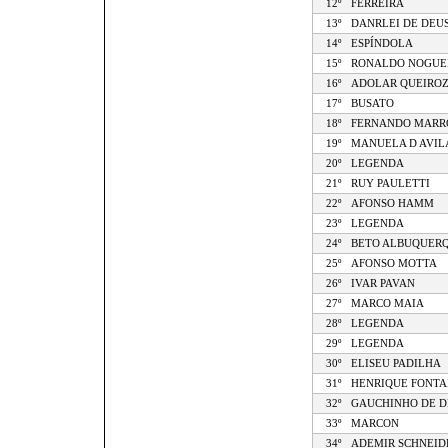
12º
FERREIRA
13º
DANRLEI DE DEU
14º
ESPÍNDOLA
15º
RONALDO NOGUE
16º
ADOLAR QUEIRO
17º
BUSATO
18º
FERNANDO MARR
19º
MANUELA D AVIL
20º
LEGENDA
21º
RUY PAULETTI
22º
AFONSO HAMM
23º
LEGENDA
24º
BETO ALBUQUER
25º
AFONSO MOTTA
26º
IVAR PAVAN
27º
MARCO MAIA
28º
LEGENDA
29º
LEGENDA
30º
ELISEU PADILHA
31º
HENRIQUE FONT
32º
GAUCHINHO DE D
33º
MARCON
34º
ADEMIR SCHNEID