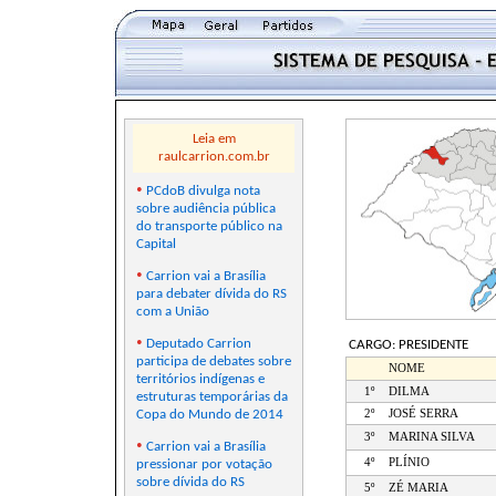
Leia em
raulcarrion.com.br
•
PCdoB divulga nota
sobre audiência pública
do transporte público na
Capital
•
Carrion vai a Brasília
para debater dívida do RS
com a União
•
Deputado Carrion
CARGO: PRESIDENTE
participa de debates sobre
NOME
territórios indígenas e
1º
DILMA
estruturas temporárias da
Copa do Mundo de 2014
2º
JOSÉ SERRA
3º
MARINA SILVA
•
Carrion vai a Brasília
4º
PLÍNIO
pressionar por votação
sobre dívida do RS
5º
ZÉ MARIA