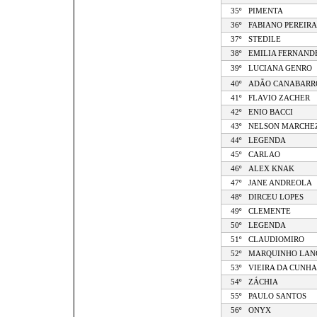
35º
PIMENTA
36º
FABIANO PEREIRA
37º
STEDILE
38º
EMILIA FERNAND
39º
LUCIANA GENRO
40º
ADÃO CANABARR
41º
FLAVIO ZACHER
42º
ENIO BACCI
43º
NELSON MARCHEZ
44º
LEGENDA
45º
CARLAO
46º
ALEX KNAK
47º
JANE ANDREOLA
48º
DIRCEU LOPES
49º
CLEMENTE
50º
LEGENDA
51º
CLAUDIOMIRO
52º
MARQUINHO LAN
53º
VIEIRA DA CUNHA
54º
ZÁCHIA
55º
PAULO SANTOS
56º
ONYX