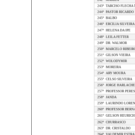
243º
TARCISO FLECHA
244º
PASTOR RICARDO
245º
BALBO
246º
ERCILIA SILVEIRA
247º
HELENA DA IPE
248º
LEILA FETTER
249º
DR. WALMOR
250º
MARCELO RIBEIR
251º
GILSON VIEIRA
252º
WOLODYMIR
253º
MOREIRA
254º
ARY MOURA
255º
CELSO SILVEIRA
256º
JORGE HARLACHE
257º
PROFESSOR PERES
258º
JANDA
259º
LAURINDO LOREN
260º
PROFESSOR BERN
261º
GELSON HEURICH
262º
CHURRASCO
263º
DR. CRISTALDO
264º
VALDEMIR ESTRA