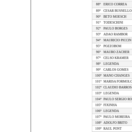
88º
ERICO CORREA
89º
CESAR BUSNELLO
90º
BETO MOESCH
91º
TODESCHINI
92º
PAULO BORGES
93º
ADAO RAMBOR
94º
MAURICIO PICCIN
95º
POZZOBOM
96º
MAURO ZACHER
97º
CELSO KRAMER
98º
LEGENDA
99º
CARLOS GOMES
100º
MANO CHANGES
101º
MARISA FORMOL
102º
CLAUDIO BARROS
103º
LEGENDA
104º
PAULO SERGIO R
105º
FIXINHA
106º
LEGENDA
107º
PAULO MOREIRA
108º
ADOLFO BRITO
109º
RAUL PONT