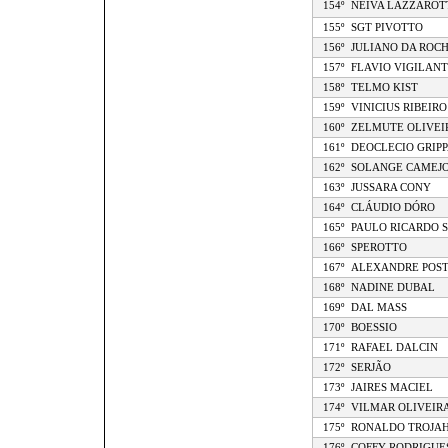
154º
NEIVA LAZZAROT
155º
SGT PIVOTTO
156º
JULIANO DA ROC
157º
FLAVIO VIGILANT
158º
TELMO KIST
159º
VINICIUS RIBEIRO
160º
ZELMUTE OLIVEI
161º
DEOCLECIO GRIPP
162º
SOLANGE CAMEJ
163º
JUSSARA CONY
164º
CLÁUDIO DÓRO
165º
PAULO RICARDO 
166º
SPEROTTO
167º
ALEXANDRE POS
168º
NADINE DUBAL
169º
DAL MASS
170º
BOESSIO
171º
RAFAEL DALCIN
172º
SERJÃO
173º
JAIRES MACIEL
174º
VILMAR OLIVEIR
175º
RONALDO TROJA
176º
COFFY RODRIGUE