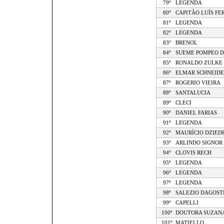
79º
LEGENDA
80º
CAPITÃO LUÍS F
81º
LEGENDA
82º
LEGENDA
83º
BRENOL
84º
SUEME POMPEO D
85º
RONALDO ZULKE
86º
ELMAR SCHNEIDE
87º
ROGERIO VIEIRA
88º
SANTALUCIA
89º
CLECI
90º
DANIEL FARIAS
91º
LEGENDA
92º
MAURÍCIO DZIEDR
93º
ARLINDO SIGNOR 
94º
CLOVIS RECH
95º
LEGENDA
96º
LEGENDA
97º
LEGENDA
98º
SALEZIO DAGOST
99º
CAPELLI
100º
DOUTORA SUZAN
101º
MATIELLO