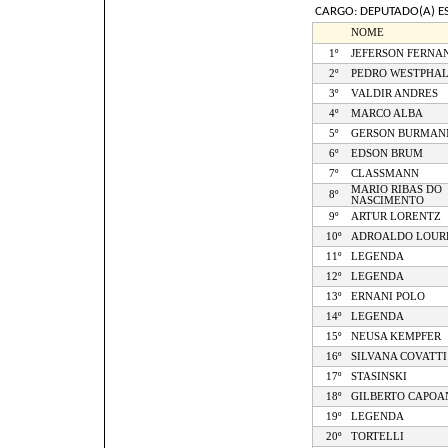
CARGO: DEPUTADO(A) E
NOME
1º
JEFERSON FERNA
2º
PEDRO WESTPHA
3º
VALDIR ANDRES
4º
MARCO ALBA
5º
GERSON BURMAN
6º
EDSON BRUM
7º
CLASSMANN
MARIO RIBAS DO
8º
NASCIMENTO
9º
ARTUR LORENTZ
10º
ADROALDO LOUR
11º
LEGENDA
12º
LEGENDA
13º
ERNANI POLO
14º
LEGENDA
15º
NEUSA KEMPFER
16º
SILVANA COVATTI
17º
STASINSKI
18º
GILBERTO CAPOA
19º
LEGENDA
20º
TORTELLI