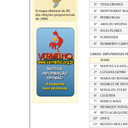
3º
YEDA CRUSIUS
4º
MONTSERRAT MA
5º
PEDRO RUAS
6º
AROLDO MEDINA
7º
JULIO FLORES
8º
SCHNEIDER
9º
HUMBERTO CARV
CARGO: DEPUTADO(A) F
NOME
1º
MANUELA D AVIL
2º
LUCIANA GENRO
3º
MARIA DO ROSÁR
4º
DANRLEI DE DEU
5º
RONALDO ZULKE
6º
LEGENDA
7º
MARCO MAIA
8º
HENRIQUE FONT
9º
BETO ALBUQUER
10º
ONYX
11º
RENATO MOLLIN