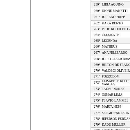
259º
LIBIA AQUINO
260º
DIONE MANETTI
261º
JULIANO FRIPP
262º
KAKÁ BENTO
263º
PROF. RODOLFO 
264º
CLEMENTE
265º
LEGENDA
266º
MATHEUS
267º
ANA FELIZARDO
268º
JULIO CESAR BRA
269º
HILTON DE FRANC
270º
VALDECI OLIVEIR
271º
POZZOBOM
ELISABETE RITTE
272º
VARGAS
273º
TADEU NUNES
274º
OSMAR LIMA
275º
FLAVIO LAMMEL
276º
MARTA HEPP
277º
SERGIO PANASUK
278º
JEFERSON FERNA
279º
KADU MULLER