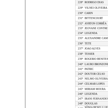
228º
RODRIGO DIAS
229º
VILNEI OLIVEIRA
230º
CARIN
231º
BITTENCOURT
232º
AYRTON CORRÊA
233º
JEOVANE CONTRE
234º
LEGENDA
235º
ALEXANDRE CAM
236º
TETE
237º
JOAO ALVES
238º
TESSER
239º
ROGERIO BENITE
240º
LAURO BRONZON
241º
PATRIC
242º
DOUTOR CELSO
243º
NELMO OLIVEIRA
244º
CELMAR LOPES
245º
MIRIAM MOURA
246º
LEGENDA
247º
IRANI FERNANDE
248º
DOUGLAS
SÔNIA BENELLI P