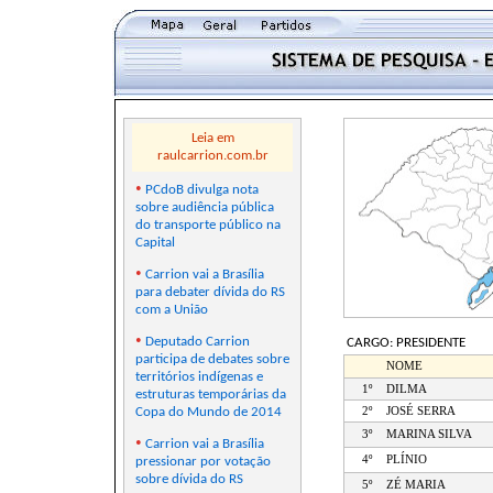
Leia em
raulcarrion.com.br
•
PCdoB divulga nota
sobre audiência pública
do transporte público na
Capital
•
Carrion vai a Brasília
para debater dívida do RS
com a União
•
Deputado Carrion
CARGO: PRESIDENTE
participa de debates sobre
NOME
territórios indígenas e
1º
DILMA
estruturas temporárias da
Copa do Mundo de 2014
2º
JOSÉ SERRA
3º
MARINA SILVA
•
Carrion vai a Brasília
4º
PLÍNIO
pressionar por votação
sobre dívida do RS
5º
ZÉ MARIA