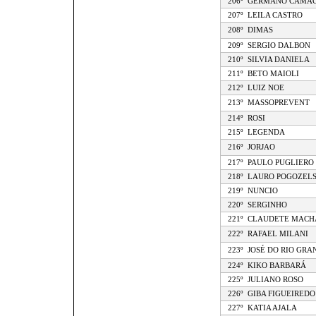
206º
GERMANO CAMA
207º
LEILA CASTRO
208º
DIMAS
209º
SERGIO DALBON
210º
SILVIA DANIELA
211º
BETO MAIOLI
212º
LUIZ NOE
213º
MASSOPREVENT
214º
ROSI
215º
LEGENDA
216º
JORJAO
217º
PAULO PUGLIERO
218º
LAURO POGOZELS
219º
NUNCIO
220º
SERGINHO
221º
CLAUDETE MACH
222º
RAFAEL MILANI
223º
JOSÉ DO RIO GRA
224º
KIKO BARBARÁ
225º
JULIANO ROSO
226º
GIBA FIGUEIREDO
227º
KATIA AJALA