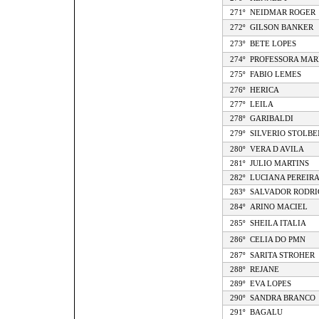
271º
NEIDMAR ROGER
272º
GILSON BANKER
273º
BETE LOPES
274º
PROFESSORA MARI
275º
FABIO LEMES
276º
HERICA
277º
LEILA
278º
GARIBALDI
279º
SILVERIO STOLBE
280º
VERA D AVILA
281º
JULIO MARTINS
282º
LUCIANA PEREIR
283º
SALVADOR RODRI
284º
ARINO MACIEL
285º
SHEILA ITALIA
286º
CELIA DO PMN
287º
SARITA STROHER
288º
REJANE
289º
EVA LOPES
290º
SANDRA BRANCO
291º
BAGALU