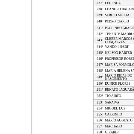
237º
LEGENDA
238º
LEANDRO BALAR
239º
SERGIO MOTTA
240º
PEDRO CIARLO
241º
PAULINHO GRACI
242º
TENENTE MADRU
CLEBER MARCOS 
243º
GONÇALVES
244º
VANDO LIPERT
245º
NELSON HARTER
246º
PROFESSOR ROBE
247º
MARISA FORMOL
248º
MARIA HELENA S
MARIO RIBAS DO
249º
NASCIMENTO
250º
EUNICE FLORES
251º
RENATO JAGUAR
252º
TIO AIRTO
253º
SARAIVA
254º
MIGUEL LUZ
255º
CARRINHO
256º
MARIO AUGUSTO
257º
MACHADO
258º
GIRARDI