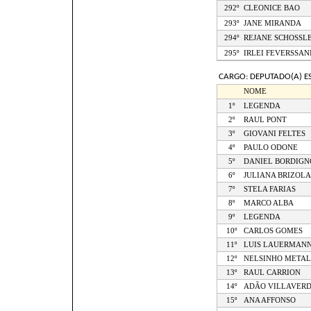
292º
CLEONICE BAO
293º
JANE MIRANDA
294º
REJANE SCHOSSL
295º
IRLEI FEVERSSAN
CARGO: DEPUTADO(A) E
NOME
1º
LEGENDA
2º
RAUL PONT
3º
GIOVANI FELTES
4º
PAULO ODONE
5º
DANIEL BORDIGN
6º
JULIANA BRIZOLA
7º
STELA FARIAS
8º
MARCO ALBA
9º
LEGENDA
10º
CARLOS GOMES
11º
LUIS LAUERMAN
12º
NELSINHO METAL
13º
RAUL CARRION
14º
ADÃO VILLAVER
15º
ANA AFFONSO