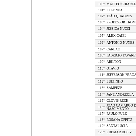
100º
MATTEO CHIAREL
101º
LEGENDA
102º
JOÃO QUADROS
103º
PROFESSOR TROM
104º
JESSICA NUCCI
105º
ALEX CAIEL
106º
ANTONIO NUNES
107º
CARLAO
108º
FABRICIO TAVARE
109º
ARILTON
110º
OTAVIO
111º
JEFFERSON FRAG
112º
LUIZINHO
113º
ZAMPEZE
114º
JANE ANDREOLA
115º
CLOVIS RECH
JOAO CAMARGO 
116º
NASCIMENTO
117º
PAULO PULZ
118º
ROSANA OPPITZ
119º
SANTALUCIA
120º
EDEMAR DO PV