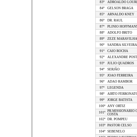
83º
ADROALDO LOUR
84º
GELSON BRAGA
85º
ARNALDO KNEY
86º
DR. RAUL
87º
PLINIO HOFFMAN
88º
ADOLFO BRITO
89º
ZEZE MARAVILH
90º
SANDRA SILVEIRA
91º
CAIO ROCHA
92º
ALEXANDRE POS
93º
JULIO QUADROS
94º
SERJÃO
95º
JOAO FERREIRA
96º
ADAO RAMBOR
97º
LEGENDA
98º
AIRTO FERRONAT
99º
JORGE BATISTA
100º
ANY ORTIZ
PR.MISSIONARIO 
101º
COSTA
102º
DR. POMPEU
103º
PASTOR CELSO
104º
SEBENELO