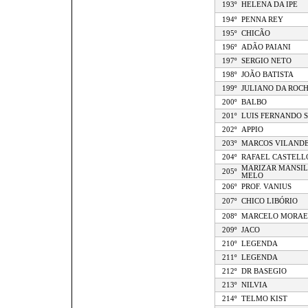
193º
HELENA DA IPE
194º
PENNA REY
195º
CHICÃO
196º
ADÃO PAIANI
197º
SERGIO NETO
198º
JOÃO BATISTA
199º
JULIANO DA ROC
200º
BALBO
201º
LUIS FERNANDO 
202º
APPIO
203º
MARCOS VILAND
204º
RAFAEL CASTELL
MARIZAR MANSIL
205º
MELO
206º
PROF. VANIUS
207º
CHICO LIBÓRIO
208º
MARCELO MORAE
209º
JACO
210º
LEGENDA
211º
LEGENDA
212º
DR BASEGIO
213º
NILVIA
214º
TELMO KIST