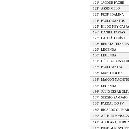
121º
JACQUE PACHE
122º
ASSIS MELO
123º
PROF. IDALINA
124º
PAULO SANTOS
125º
HILDO NEY CASP
126º
DANIEL FARIAS
127º
CAPITÃO LUÍS F
128º
RENATA TEIXEIRA
129º
LEGENDA
130º
LEGENDA
131º
DÉLCIA CARVALH
132º
PAULO ANTÃO
133º
MANO ROCHA
134º
MAICON NACHTI
135º
LEGENDA
136º
JÚLIO CÉSAR OLI
137º
SERGIO SAMPAIO
138º
PARDAL DO PV
139º
RICARDO GUIMAR
140º
ARTHUR FONSECA
141º
ADOLAR QUEIRO
142º
PROF GUSTAVO EB