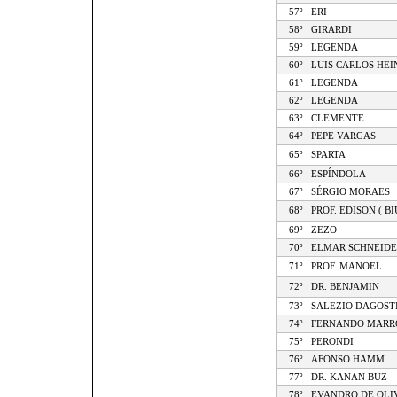
57º
ERI
58º
GIRARDI
59º
LEGENDA
60º
LUIS CARLOS HEI
61º
LEGENDA
62º
LEGENDA
63º
CLEMENTE
64º
PEPE VARGAS
65º
SPARTA
66º
ESPÍNDOLA
67º
SÉRGIO MORAES
68º
PROF. EDISON ( BI
69º
ZEZO
70º
ELMAR SCHNEIDE
71º
PROF. MANOEL
72º
DR. BENJAMIN
73º
SALEZIO DAGOST
74º
FERNANDO MARR
75º
PERONDI
76º
AFONSO HAMM
77º
DR. KANAN BUZ
78º
EVANDRO DE OLI