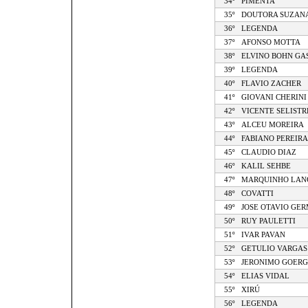
34º
PIMENTA
35º
DOUTORA SUZAN
36º
LEGENDA
37º
AFONSO MOTTA
38º
ELVINO BOHN GA
39º
LEGENDA
40º
FLAVIO ZACHER
41º
GIOVANI CHERINI
42º
VICENTE SELISTR
43º
ALCEU MOREIRA
44º
FABIANO PEREIRA
45º
CLAUDIO DIAZ
46º
KALIL SEHBE
47º
MARQUINHO LAN
48º
COVATTI
49º
JOSE OTAVIO GE
50º
RUY PAULETTI
51º
IVAR PAVAN
52º
GETULIO VARGAS
53º
JERONIMO GOER
54º
ELIAS VIDAL
55º
XIRÚ
56º
LEGENDA