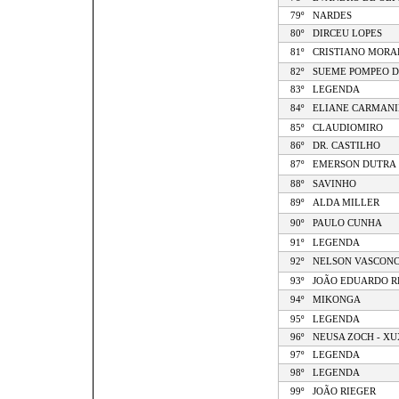
79º
NARDES
80º
DIRCEU LOPES
81º
CRISTIANO MORA
82º
SUEME POMPEO D
83º
LEGENDA
84º
ELIANE CARMANI
85º
CLAUDIOMIRO
86º
DR. CASTILHO
87º
EMERSON DUTRA
88º
SAVINHO
89º
ALDA MILLER
90º
PAULO CUNHA
91º
LEGENDA
92º
NELSON VASCON
93º
JOÃO EDUARDO 
94º
MIKONGA
95º
LEGENDA
96º
NEUSA ZOCH - X
97º
LEGENDA
98º
LEGENDA
99º
JOÃO RIEGER