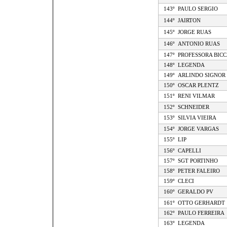
143º
PAULO SERGIO
144º
JAIRTON
145º
JORGE RUAS
146º
ANTONIO RUAS
147º
PROFESSORA BICC
148º
LEGENDA
149º
ARLINDO SIGNOR 
150º
OSCAR PLENTZ
151º
RENI VILMAR
152º
SCHNEIDER
153º
SILVIA VIEIRA
154º
JORGE VARGAS
155º
LIP
156º
CAPELLI
157º
SGT PORTINHO
158º
PETER FALEIRO
159º
CLECI
160º
GERALDO PV
161º
OTTO GERHARDT
162º
PAULO FERREIRA
163º
LEGENDA