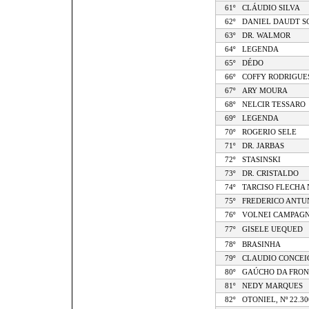
61º
CLÁUDIO SILVA
62º
DANIEL DAUDT S
63º
DR. WALMOR
64º
LEGENDA
65º
DÉDO
66º
COFFY RODRIGUE
67º
ARY MOURA
68º
NELCIR TESSARO
69º
LEGENDA
70º
ROGERIO SELE
71º
DR. JARBAS
72º
STASINSKI
73º
DR. CRISTALDO
74º
TARCISO FLECHA
75º
FREDERICO ANTU
76º
VOLNEI CAMPAG
77º
GISELE UEQUED
78º
BRASINHA
79º
CLAUDIO CONCEI
80º
GAÚCHO DA FRON
81º
NEDY MARQUES
82º
OTONIEL, Nº 22.30