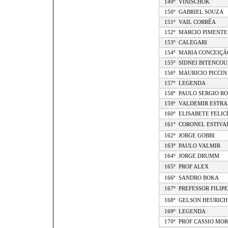
149º
VINISCHOK
150º
GABRIEL SOUZA
151º
VAIL CORRÊA
152º
MARCIO PIMENTE
153º
CALEGARI
154º
MARIA CONCEIÇÃ
155º
SIDNEI BITENCOU
156º
MAURICIO PICCIN
157º
LEGENDA
158º
PAULO SERGIO R
159º
VALDEMIR ESTRA
160º
ELISABETE FELIC
161º
CORONEL ESTIVA
162º
JORGE GOBBI
163º
PAULO VALMIR
164º
JORGE DRUMM
165º
PROF ALEX
166º
SANDRO BOKA
167º
PREFESSOR FILIPE
168º
GELSON HEURICH
169º
LEGENDA
170º
PROF CASSIO MOR