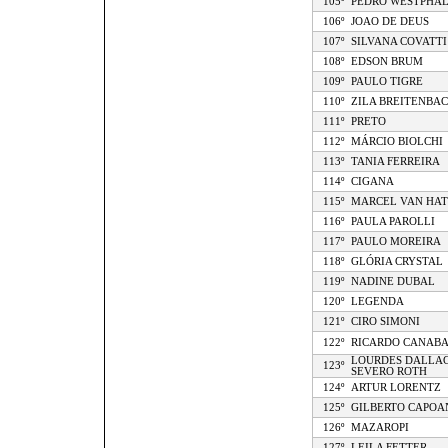
105º
PEDRO WESTPHA
106º
JOAO DE DEUS
107º
SILVANA COVATTI
108º
EDSON BRUM
109º
PAULO TIGRE
110º
ZILA BREITENBA
111º
PRETO
112º
MÁRCIO BIOLCHI
113º
TANIA FERREIRA
114º
CIGANA
115º
MARCEL VAN HA
116º
PAULA PAROLLI
117º
PAULO MOREIRA
118º
GLÓRIA CRYSTAL
119º
NADINE DUBAL
120º
LEGENDA
121º
CIRO SIMONI
122º
RICARDO CANAB
LOURDES DALLAC
123º
SEVERO ROTH
124º
ARTUR LORENTZ
125º
GILBERTO CAPOA
126º
MAZAROPI
127º
LEILA FETTER