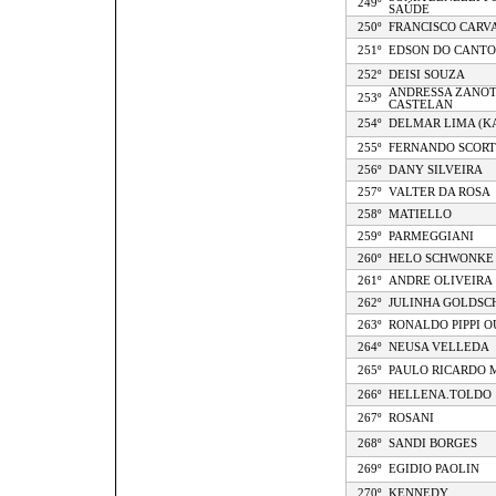
249º
SAÚDE
250º
FRANCISCO CARV
251º
EDSON DO CANTO
252º
DEISI SOUZA
ANDRESSA ZANOT
253º
CASTELAN
254º
DELMAR LIMA (K
255º
FERNANDO SCOR
256º
DANY SILVEIRA
257º
VALTER DA ROSA
258º
MATIELLO
259º
PARMEGGIANI
260º
HELO SCHWONKE
261º
ANDRE OLIVEIRA
262º
JULINHA GOLDSC
263º
RONALDO PIPPI 
264º
NEUSA VELLEDA
265º
PAULO RICARDO 
266º
HELLENA.TOLDO
267º
ROSANI
268º
SANDI BORGES
269º
EGIDIO PAOLIN
270º
KENNEDY