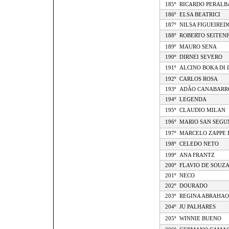
185º
RICARDO PERALB
186º
ELSA BEATRICI
187º
NILSA FIGUEIRED
188º
ROBERTO SEITEN
189º
MAURO SENA
190º
DIRNEI SEVERO
191º
ALCINO BOKA DI 
192º
CARLOS ROSA
193º
ADÃO CANABARR
194º
LEGENDA
195º
CLAUDIO MILAN
196º
MARIO SAN SEGU
197º
MARCELO ZAPPE 
198º
CELEDO NETO
199º
ANA FRANTZ
200º
FLAVIO DE SOUZ
201º
NECO
202º
DOURADO
203º
REGINA ABRAHAO
204º
JU PALHARES
205º
WINNIE BUENO