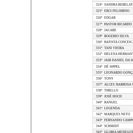
324º
SANDRA REBELAT
325º
ERCI FELISBINO
326º
EDGAR
327º
PASTOR RICARDO
328º
JACARE
329º
ROGERIO SILVA
330º
BATISTA CONCEI
331º
TANI VIEIRA
332º
HELENA HERMAN
333º
JAIR DANIEL DA S
334º
DÉ SIPPEL
335º
LEONARDO GONÇ
336º
TONY
337º
ALCEU BARBOSA 
338º
TIRELLO
339º
JOSÉ HOCH
340º
RANGEL
341º
LEGENDA
342º
MARQUES NETO
343º
FERNANDO CAMP
344º
SCHMIDT
345º
GLORIA MENEGO