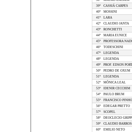
39º
CASSIÁ CARPES
40º
MOSSINI
41º
LARA
42º
CLAUDIO JANTA
43º
RONCHETTI
44º
MARIA EUNICE
45º
PROFESSORA NAD
46º
TODESCHINI
47º
LEGENDA
48º
LEGENDA
49º
PROF. EDSON POR
50º
PEDRO DE OXUM
51º
LEGENDA
52º
MÔNICA LEAL
53º
IDENIR CECCHIM
54º
PAULO BRUM
55º
FRANCISCO PINH
56º
EDEGAR PRETTO
57º
SCOPEL
58º
DEOCLECIO GRIPP
59º
CLAUDIO BARROS
60º
EMILIO NETO