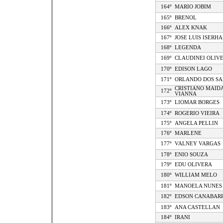
164º
MARIO JOBIM
165º
BRENOL
166º
ALEX KNAK
167º
JOSE LUIS ISERH
168º
LEGENDA
169º
CLAUDINEI OLIVE
170º
EDISON LAGO
171º
ORLANDO DOS SA
CRISTIANO MAID
172º
VIANNA
173º
LIOMAR BORGES
174º
ROGERIO VIEIRA
175º
ANGELA PELLIN
176º
MARLENE
177º
VALNEY VARGAS
178º
ENIO SOUZA
179º
EDU OLIVERA
180º
WILLIAM MELO
181º
MANOELA NUNES
182º
EDSON CANABAR
183º
ANA CASTELLAN
184º
IRANI