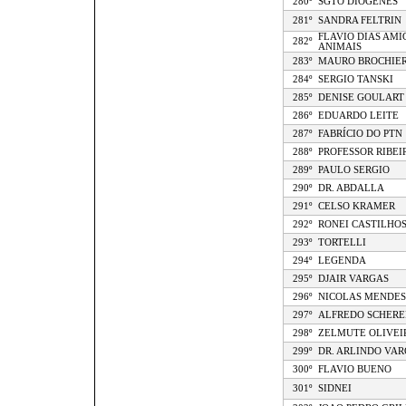
280º
SGTO DIOGENES
281º
SANDRA FELTRIN
FLAVIO DIAS AMI
282º
ANIMAIS
283º
MAURO BROCHIE
284º
SERGIO TANSKI
285º
DENISE GOULART
286º
EDUARDO LEITE
287º
FABRÍCIO DO PTN
288º
PROFESSOR RIBEI
289º
PAULO SERGIO
290º
DR. ABDALLA
291º
CELSO KRAMER
292º
RONEI CASTILHO
293º
TORTELLI
294º
LEGENDA
295º
DJAIR VARGAS
296º
NICOLAS MENDES
297º
ALFREDO SCHERE
298º
ZELMUTE OLIVEI
299º
DR. ARLINDO VAR
300º
FLAVIO BUENO
301º
SIDNEI