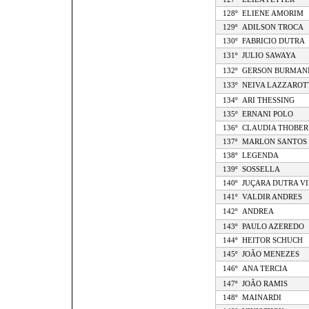
128º
ELIENE AMORIM
129º
ADILSON TROCA
130º
FABRICIO DUTRA
131º
JULIO SAWAYA
132º
GERSON BURMAN
133º
NEIVA LAZZAROT
134º
ARI THESSING
135º
ERNANI POLO
136º
CLAUDIA THOBER
137º
MARLON SANTOS
138º
LEGENDA
139º
SOSSELLA
140º
JUÇARA DUTRA VI
141º
VALDIR ANDRES
142º
ANDREA
143º
PAULO AZEREDO
144º
HEITOR SCHUCH
145º
JOÃO MENEZES
146º
ANA TERCIA
147º
JOÃO RAMIS
148º
MAINARDI