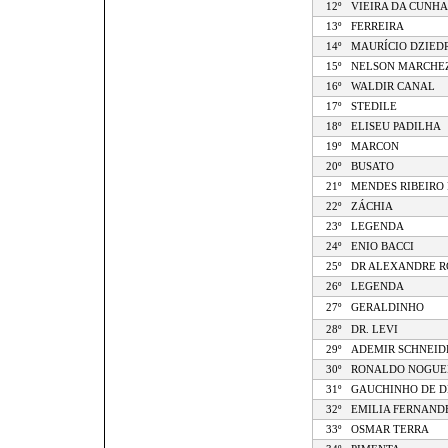
12º
VIEIRA DA CUNHA
13º
FERREIRA
14º
MAURÍCIO DZIEDR
15º
NELSON MARCHEZ
16º
WALDIR CANAL
17º
STEDILE
18º
ELISEU PADILHA
19º
MARCON
20º
BUSATO
21º
MENDES RIBEIRO 
22º
ZÁCHIA
23º
LEGENDA
24º
ENIO BACCI
25º
DR ALEXANDRE R
26º
LEGENDA
27º
GERALDINHO
28º
DR. LEVI
29º
ADEMIR SCHNEID
30º
RONALDO NOGUE
31º
GAUCHINHO DE D
32º
EMILIA FERNAND
33º
OSMAR TERRA