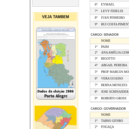
6º
EYMAEL
7º
LEVY FIDELIX
VEJA TAMBEM
8º
IVAN PINHEIRO
9º
RUI COSTA PIMEN
CARGO: SENADOR
NOME
1º
PAIM
2º
ANA AMÉLIA LEM
3º
RIGOTTO
4º
ABGAIL PEREIRA
5º
PROF MARCOS MO
6º
VERA GUASSO
7º
BERNA MENEZES
8º
JOSE SCHINAIDER
9º
ROBERTO GROSS
CARGO: GOVERNADOR
NOME
1º
TARSO GENRO
2º
FOGAÇA