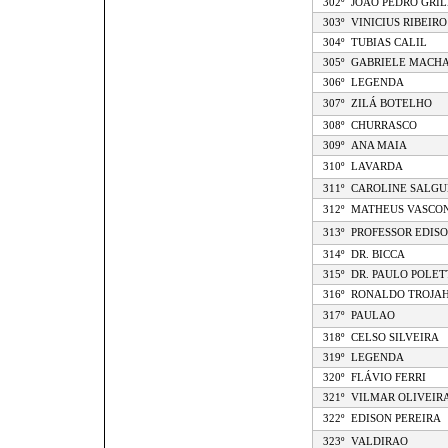
302º
JOAO PEDRO GRIL
303º
VINICIUS RIBEIRO
304º
TUBIAS CALIL
305º
GABRIELE MACH
306º
LEGENDA
307º
ZILÁ BOTELHO
308º
CHURRASCO
309º
ANA MAIA
310º
LAVARDA
311º
CAROLINE SALGU
312º
MATHEUS VASCO
313º
PROFESSOR EDIS
314º
DR. BICCA
315º
DR. PAULO POLET
316º
RONALDO TROJA
317º
PAULAO
318º
CELSO SILVEIRA
319º
LEGENDA
320º
FLÁVIO FERRI
321º
VILMAR OLIVEIR
322º
EDISON PEREIRA
323º
VALDIRAO