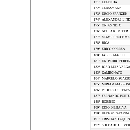
171º
LEGENDA
172º
CLASSMANN
173º
DECIO FRANZEN
174º
ALEXANDRE LIN
175º
ONIAS NETO
176º
NEUSA KEMPFER
177º
MOACIR FISCHM
178º
BICA
179º
ERICO CORREA
180º
JAIRES MACIEL
181º
DR. PEDRO PEREI
182º
JOAO LUIZ VARGA
183º
ZAMBONATO
184º
MARCELO SGARB
185º
MIRIAM MARRON
186º
PROFESSOR PERES
187º
FERNANDO FORT
188º
BOESSIO
189º
ÉDIO BILHALVA
190º
HEITOR CATARIN
191º
CRISTIANO AQUI
192º
SOLDADO OLIVEI