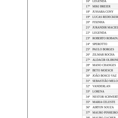
16º
LEGENDA
17º
MIKI BREIER
18º
JUSSARA CONY
19º
LUCAS REDECKER
20º
FIXINHA
21º
JURANDIR MACIE
22º
LEGENDA
23º
ROBERTO ROBAIN
24º
SPEROTTO
25º
PAULO BORGES
26º
ZILMAR ROCHA
27º
ALDACIR OLIBON
28º
MANO CHANGES
29º
BETO MOESCH
30º
JOÃO BOSCO VAZ
31º
SEBASTIÃO MELO
32º
VANDERLAN
33º
LORENA
34º
NESTOR SCHWER
35º
MARIA CELESTE
36º
AIRTON SOUZA
37º
MAURO PINHEIRO
38º
MAURO ZACHER