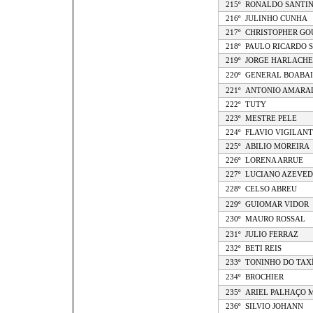
215º
RONALDO SANTIN
216º
JULINHO CUNHA
217º
CHRISTOPHER GO
218º
PAULO RICARDO 
219º
JORGE HARLACHE
220º
GENERAL BOABA
221º
ANTONIO AMARA
222º
TUTY
223º
MESTRE PELE
224º
FLAVIO VIGILANT
225º
ABILIO MOREIRA
226º
LORENA ARRUE
227º
LUCIANO AZEVE
228º
CELSO ABREU
229º
GUIOMAR VIDOR
230º
MAURO ROSSAL
231º
JULIO FERRAZ
232º
BETI REIS
233º
TONINHO DO TAX
234º
BROCHIER
235º
ARIEL PALHAÇO 
236º
SILVIO JOHANN