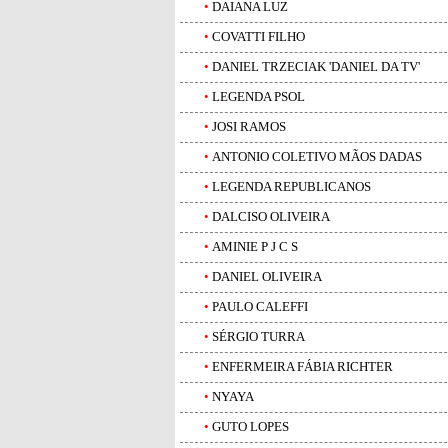
•
DAIANA LUZ
•
COVATTI FILHO
•
DANIEL TRZECIAK 'DANIEL DA TV'
•
LEGENDA PSOL
•
JOSI RAMOS
•
ANTONIO COLETIVO MÃOS DADAS
•
LEGENDA REPUBLICANOS
•
DALCISO OLIVEIRA
•
AMINIE P J C S
•
DANIEL OLIVEIRA
•
PAULO CALEFFI
•
SÉRGIO TURRA
•
ENFERMEIRA FÁBIA RICHTER
•
NYAYA
•
GUTO LOPES