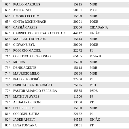
62º
PAULO MARQUES
15915
MDB
63º
ATENA PSOL
50001
PSOL
64º
IDENIR CECCHIM
15500
MDB
65º
CINTIA ROCKENBACH
20001
PODE
66º
CASSIÁ CARPES
23200
CIDADANIA
67º
GABRIEL DO DELEGADO CLEITON
44012
UNIÃO
68º
MARICATO DO PUJOL
15444
MDB
69º
GIOVANE BYL
20000
PODE
70º
ROBERTO MACIEL
22272
PL
71º
COLETIVO CUCA CONGO
65165
PC do B
72º
MOURA
15200
MDB
73º
DENIS AGENTE
15118
MDB
74º
MAURICIO MELO
15888
MDB
75º
PAULO FIGUEIRÓ
22200
PL
76º
FABIO SOUZA DE ARAÚJO
25025
PRD
77º
PASTOR AMANCIO FERREIRA
45555
PSDB
78º
MATHEUS AYRES
11500
PP
79º
ALDACIR OLIBONI
13580
PT
80º
LEO BERLESE
15000
MDB
81º
CORONEL USTRA
22122
PL
82º
JADER APPELT
44555
UNIÃO
83º
BETA FONTANA
13131
PT