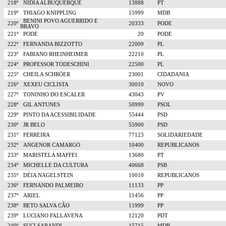
218º
NIDIA ALBUQUERQUE
13888
PT
219º
THIAGO KNIPPLING
15999
MDB
BENINI POVO AGUERRIDO E
220º
20333
PODE
BRAVO
221º
PODE
20
PODE
222º
FERNANDA BIZZOTTO
22009
PL
223º
FABIANO RHEINHEIMER
22210
PL
224º
PROFESSOR TODESCHINI
22500
PL
225º
CHEILA SCHRÖER
23001
CIDADANIA
226º
XEXEU CICLISTA
30010
NOVO
227º
TONINHO DO ESCALER
43043
PV
228º
GIL ANTUNES
50999
PSOL
229º
PINTO DA ACESSIBILIDADE
55444
PSD
230º
JR BELO
55900
PSD
231º
FERREIRA
77123
SOLIDARIEDADE
232º
ANGENOR CAMARGO
10400
REPUBLICANOS
233º
MARISTELA MAFFEI
13680
PT
234º
MICHELLE DA CULTURA
40668
PSB
235º
DÉIA NAGELSTEIN
10010
REPUBLICANOS
236º
FERNANDO PALMEIRO
11133
PP
237º
ARIEL
11456
PP
238º
BETO SALVA CÃO
11999
PP
239º
LUCIANO FALLAVENA
12120
PDT
240º
SUCI SARANDI
15715
MDB