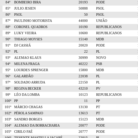
84º
BOMBEIRO BIRA
20193
PODE
85º
JULIO JESIEN
50888
PSOL
86º
PSOL
50
PSOL
87º
PAULINHO MOTORISTA
44000
UNIÃO
88º
CORONEL QUADROS
10190
REPUBLICANOS
89º
LUKY VIEIRA
10600
REPUBLICANOS
90º
THIAGO MOYSES
15140
MDB
91º
DJ CASSIÁ
20020
PODE
92º
PL
22
PL
93º
ALEMAO KLAUS
30999
NOVO
94º
MILENA FRAGA
40222
PSB
95º
LOURDES SPRENGER
15800
MDB
96º
GALARDÃO
22038
PL
97º
SOLDADO ARRUDA
22150
PL
98º
REGINA BECKER
43210
PV
99º
LÉO DA LOMBA
10123
REPUBLICANOS
100º
PP
11
PP
101º
MÁRCIO CHAGAS
13130
PT
102º
PÉROLA SAMPAIO
13613
PT
103º
SANDRO BORGES
15123
MDB
104º
ALEMAO DA BORRACHARIA
20077
PODE
105º
CIRILO FAÉ
20777
PODE
106º
TENENTE MASTELLA JACARÉ
22015
PL