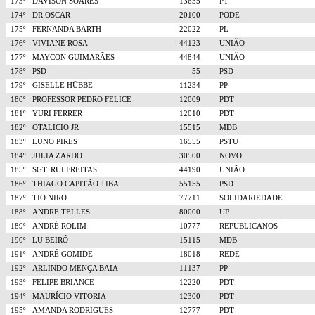
173º
DAVISON SOARES
13655
PT
174º
DR OSCAR
20100
PODE
175º
FERNANDA BARTH
22022
PL
176º
VIVIANE ROSA
44123
UNIÃO
177º
MAYCON GUIMARÃES
44844
UNIÃO
178º
PSD
55
PSD
179º
GISELLE HÜBBE
11234
PP
180º
PROFESSOR PEDRO FELICE
12009
PDT
181º
YURI FERRER
12010
PDT
182º
OTALICIO JR
15515
MDB
183º
LUNO PIRES
16555
PSTU
184º
JULIA ZARDO
30500
NOVO
185º
SGT. RUI FREITAS
44190
UNIÃO
186º
THIAGO CAPITÃO TIBA
55155
PSD
187º
TIO NIRO
77711
SOLIDARIEDADE
188º
ANDRE TELLES
80000
UP
189º
ANDRÉ ROLIM
10777
REPUBLICANOS
190º
LU BEIRÓ
15115
MDB
191º
ANDRÉ GOMIDE
18018
REDE
192º
ARLINDO MENÇA BAIA
11137
PP
193º
FELIPE BRIANCE
12220
PDT
194º
MAURÍCIO VITORIA
12300
PDT
195º
AMANDA RODRIGUES
12777
PDT