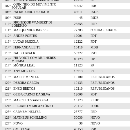
QUININHO DO MOVIMENTO
107º
40042
PSB
POPULAR
108º
PAI RICARDO DE OXUM
45611
PSDB
109º
PSDB
45
PSDB
PROFESSOR WAMBERT DI
110º
25555
PRD
LORENZO
111º
MARQUINHOS BARBER
77703
SOLIDARIEDADE
112º
ANDRÉ FORTES
12001
PDT
113º
LUCAS BRIZOLA
12222
PDT
114º
FERNANDA LEITE
15410
MDB
115º
PAULO BRACK
50222
PSOL
PRI VOIGT COM MULHERES
116º
80123
UP
MIRABAL
117º
MÔNICA LEAL
11123
PP
118º
ANY MORAES
13913
PT
119º
MARI PIMENTEL
10100
REPUBLICANOS
120º
DÉBORA GARCIA
10133
REPUBLICANOS
121º
ENZO BRETOS
10210
REPUBLICANOS
122º
GEISA CARMO DA SILVA
12000
PDT
123º
MARCELO SGARBOSSA
18123
REDE
124º
LUCIANO MARCANTÔNIO
20112
PODE
125º
CARMEM HELFER
25777
PRD
126º
MATHEUS SCHILLING
30030
NOVO
127º
NOVO
30
NOVO
128º
GM DO VAL
40153
PSB