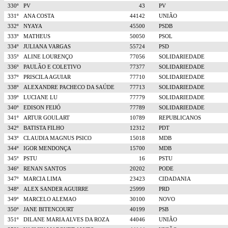
330º
PV
43
PV
331º
ANA COSTA
44142
UNIÃO
332º
NYAYA
45500
PSDB
333º
MATHEUS
50050
PSOL
334º
JULIANA VARGAS
55724
PSD
335º
ALINE LOURENÇO
77056
SOLIDARIEDADE
336º
PAULÃO E COLETIVO
77377
SOLIDARIEDADE
337º
PRISCILA AGUIAR
77710
SOLIDARIEDADE
338º
ALEXANDRE PACHECO DA SAÚDE
77713
SOLIDARIEDADE
339º
LUCIANE LU
77779
SOLIDARIEDADE
340º
EDISON FEIJÓ
77789
SOLIDARIEDADE
341º
ARTUR GOULART
10789
REPUBLICANOS
342º
BATISTA FILHO
12312
PDT
343º
CLAUDIA MAGNUS PSICO
15018
MDB
344º
IGOR MENDONÇA
15700
MDB
345º
PSTU
16
PSTU
346º
RENAN SANTOS
20202
PODE
347º
MARCIA LIMA
23423
CIDADANIA
348º
ALEX SANDER AGUIRRE
25999
PRD
349º
MARCELO ALEMAO
30100
NOVO
350º
JANE BITENCOURT
40199
PSB
351º
DILANE MARIA ALVES DA ROZA
44046
UNIÃO