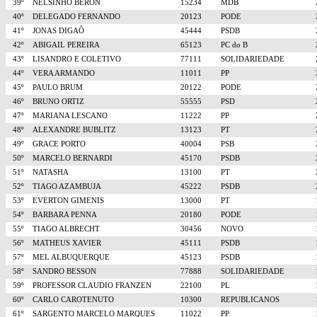
39º
NELSINHO BERON
15234
MDB
40º
DELEGADO FERNANDO
20123
PODE
41º
JONAS DIGAÔ
45444
PSDB
42º
ABIGAIL PEREIRA
65123
PC do B
43º
LISANDRO E COLETIVO
77111
SOLIDARIEDADE
44º
VERA ARMANDO
11011
PP
45º
PAULO BRUM
20122
PODE
46º
BRUNO ORTIZ
55555
PSD
47º
MARIANA LESCANO
11222
PP
48º
ALEXANDRE BUBLITZ
13123
PT
49º
GRACE PORTO
40004
PSB
50º
MARCELO BERNARDI
45170
PSDB
51º
NATASHA
13100
PT
52º
TIAGO AZAMBUJA
45222
PSDB
53º
EVERTON GIMENIS
13000
PT
54º
BARBARA PENNA
20180
PODE
55º
TIAGO ALBRECHT
30456
NOVO
56º
MATHEUS XAVIER
45111
PSDB
57º
MEL ALBUQUERQUE
45123
PSDB
58º
SANDRO BESSON
77888
SOLIDARIEDADE
59º
PROFESSOR CLAUDIO FRANZEN
22100
PL
60º
CARLO CAROTENUTO
10300
REPUBLICANOS
61º
SARGENTO MARCELO MARQUES
11022
PP