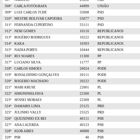
308º
CARLA FOTÓGRAFA
44999
UNIÃO
309º
LUIZ CARLOS TCHE
55008
PSD
310º
MESTRE BOLIVAR CAPOEIRA
55077
PSD
311º
FERNANDA CUPERTINO
55111
PSD
312º
NERI GOMES
10110
REPUBLICANOS
313º
ROGÉRIO RODRIGUES
10222
REPUBLICANOS
314º
KAKA
10303
REPUBLICANOS
315º
NADIA PORTO
10444
REPUBLICANOS
316º
RUI SOARES
11300
PP
317º
LUCIANO SILVA
11777
PP
318º
CARLOS SIMOES
20024
PODE
319º
RONALDINHO GONÇALVES
20111
PODE
320º
ROGERIO MACHADO
20222
PODE
321º
MARI KRUSE
22001
PL
322º
SIMONINHA FAVA
22300
PL
323º
SENSEI MORAES
22369
PL
324º
DAMARIS LIMA
25125
PRD
325º
JULINHO VALLY
25525
PRD
326º
QUEIXINHO EX REI
40111
PSB
327º
ANA LACERDA
40123
PSB
328º
IGOR AIRES
40888
PSB
329º
PSB
40
PSB