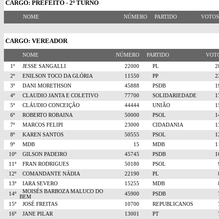
CARGO: PREFEITO - 2º TURNO
NOME
NÚMERO
PARTIDO
VOTO
CARGO: VEREADOR
NOME
NÚMERO
PARTIDO
VO
1º
JESSE SANGALLI
22000
PL
2º
ENILSON TOCO DA GLÓRIA
11550
PP
3º
DANI MORETHSON
45888
PSDB
4º
CLAUDIO JANTA E COLETIVO
77700
SOLIDARIEDADE
5º
CLÁUDIO CONCEIÇÃO
44444
UNIÃO
6º
ROBERTO ROBAINA
50000
PSOL
7º
MARCOS FELIPI
23000
CIDADANIA
8º
KAREN SANTOS
50555
PSOL
9º
MDB
15
MDB
10º
GILSON PADEIRO
45745
PSDB
11º
FRAN RODRIGUES
50180
PSOL
12º
COMANDANTE NÁDIA
22190
PL
13º
IARA SEVERO
15255
MDB
MOISÉS BARBOZA MALUCO DO
14º
45900
PSDB
BEM
15º
JOSÉ FREITAS
10700
REPUBLICANOS
16º
JANE PILAR
13001
PT