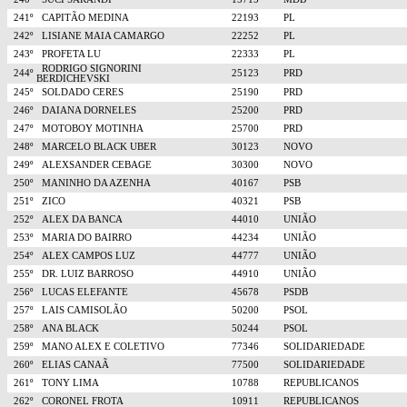
241º
CAPITÃO MEDINA
22193
PL
242º
LISIANE MAIA CAMARGO
22252
PL
243º
PROFETA LU
22333
PL
RODRIGO SIGNORINI
244º
25123
PRD
BERDICHEVSKI
245º
SOLDADO CERES
25190
PRD
246º
DAIANA DORNELES
25200
PRD
247º
MOTOBOY MOTINHA
25700
PRD
248º
MARCELO BLACK UBER
30123
NOVO
249º
ALEXSANDER CEBAGE
30300
NOVO
250º
MANINHO DA AZENHA
40167
PSB
251º
ZICO
40321
PSB
252º
ALEX DA BANCA
44010
UNIÃO
253º
MARIA DO BAIRRO
44234
UNIÃO
254º
ALEX CAMPOS LUZ
44777
UNIÃO
255º
DR. LUIZ BARROSO
44910
UNIÃO
256º
LUCAS ELEFANTE
45678
PSDB
257º
LAIS CAMISOLÃO
50200
PSOL
258º
ANA BLACK
50244
PSOL
259º
MANO ALEX E COLETIVO
77346
SOLIDARIEDADE
260º
ELIAS CANAÃ
77500
SOLIDARIEDADE
261º
TONY LIMA
10788
REPUBLICANOS
262º
CORONEL FROTA
10911
REPUBLICANOS