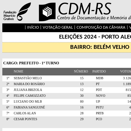
|
INÍCIO
|
VOTAÇÃO GERAL
|
COMPOSIÇÃO DA CÂMARA
|
ELEIÇÕES 2024 - PORTO AL
BAIRRO: BELÉM VELHO
CARGO: PREFEITO - 1º TURNO
NOME
NÚMERO
PARTIDO
VOTO
1º
SEBASTIÃO MELO
15
MDB
3.1
2º
MARIA DO ROSÁRIO
13
PT
1.1
3º
JULIANA BRIZOLA
12
PDT
81
4º
FELIPE CAMOZZATO
30
NOVO
8
5º
LUCIANO DO MLB
80
UP
1
6º
FABIANA SANGUINÉ
16
PSTU
7º
CARLOS ALAN
28
PRTB
8º
CESAR PONTES
29
PCO