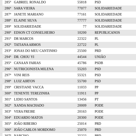
285º
GABRIEL RONALDO
55818
PSD
286º
SARA VIEIRA
77077
SOLIDARIEDADE
287º
JANETE MARIANO
77161
SOLIDARIEDADE
288º
ELAINE SILVA
77777
SOLIDARIEDADE
289º
SOLIDARIEDADE
77
SOLIDARIEDADE
290º
EDSON CT CONSELHEIRO
10200
REPUBLICANOS
291º
DR MARCOS
22322
PL
292º
TATIANA ARMOS
22722
PL
293º
JONAS DO MEU CANTINHO
25500
PRD
294º
DR. CHOU YI
44544
UNIÃO
295º
CANAAN FARIAS
45786
PSDB
296º
NUTRICIONISTA MILENA
55203
PSD
297º
VINI REIS
55321
PSD
298º
LUIZ AIRTON
55700
PSD
299º
CRISTIANE VACCA
11033
PP
300º
TENENTE TEREZINHA
11911
PP
301º
LIDIO SANTOS
13456
PT
302º
XANDA MACHADO
20009
PODE
303º
VERA FREIRE
20163
PODE
304º
EDUARDO MATOS
20300
PODE
305º
JOÃO RIBEIRO
25014
PRD
306º
JOÃO CARLOS MORDOMO
25070
PRD
307º
NARCISO
25222
PRD