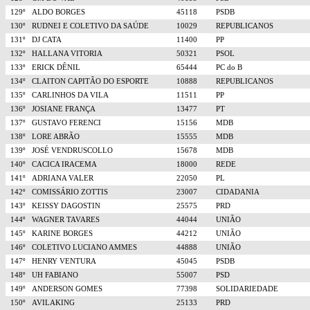
129º
ALDO BORGES
45118
PSDB
130º
RUDNEI E COLETIVO DA SAÚDE
10029
REPUBLICANOS
131º
DJ CATA
11400
PP
132º
HALLANA VITORIA
50321
PSOL
133º
ERICK DÊNIL
65444
PC do B
134º
CLAITON CAPITÃO DO ESPORTE
10888
REPUBLICANOS
135º
CARLINHOS DA VILA
11511
PP
136º
JOSIANE FRANÇA
13477
PT
137º
GUSTAVO FERENCI
15156
MDB
138º
LORE ABRÃO
15555
MDB
139º
JOSÉ VENDRUSCOLLO
15678
MDB
140º
CACICA IRACEMA
18000
REDE
141º
ADRIANA VALER
22050
PL
142º
COMISSÁRIO ZOTTIS
23007
CIDADANIA
143º
KEISSY DAGOSTIN
25575
PRD
144º
WAGNER TAVARES
44044
UNIÃO
145º
KARINE BORGES
44212
UNIÃO
146º
COLETIVO LUCIANO AMMES
44888
UNIÃO
147º
HENRY VENTURA
45045
PSDB
148º
UH FABIANO
55007
PSD
149º
ANDERSON GOMES
77398
SOLIDARIEDADE
150º
AVILAKING
25133
PRD