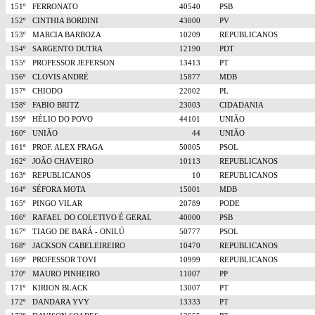
151º
FERRONATO
40540
PSB
152º
CINTHIA BORDINI
43000
PV
153º
MARCIA BARBOZA
10209
REPUBLICANOS
154º
SARGENTO DUTRA
12190
PDT
155º
PROFESSOR JEFERSON
13413
PT
156º
CLOVIS ANDRÉ
15877
MDB
157º
CHIODO
22002
PL
158º
FABIO BRITZ
23003
CIDADANIA
159º
HÉLIO DO POVO
44101
UNIÃO
160º
UNIÃO
44
UNIÃO
161º
PROF. ALEX FRAGA
50005
PSOL
162º
JOÃO CHAVEIRO
10113
REPUBLICANOS
163º
REPUBLICANOS
10
REPUBLICANOS
164º
SÉFORA MOTA
15001
MDB
165º
PINGO VILAR
20789
PODE
166º
RAFAEL DO COLETIVO É GERAL
40000
PSB
167º
TIAGO DE BARÁ - ONILÚ
50777
PSOL
168º
JACKSON CABELEIREIRO
10470
REPUBLICANOS
169º
PROFESSOR TOVI
10999
REPUBLICANOS
170º
MAURO PINHEIRO
11007
PP
171º
KIRION BLACK
13007
PT
172º
DANDARA YVY
13333
PT