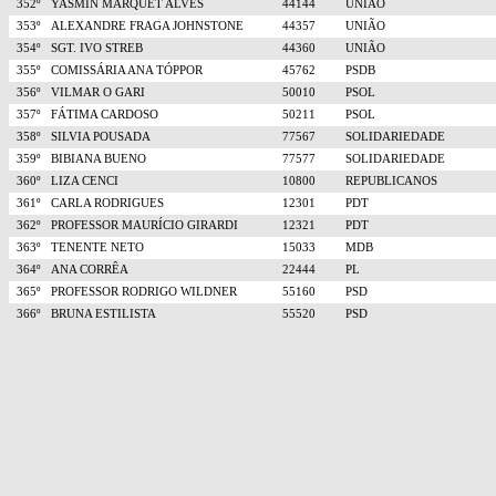
352º
YASMIN MARQUET ALVES
44144
UNIÃO
353º
ALEXANDRE FRAGA JOHNSTONE
44357
UNIÃO
354º
SGT. IVO STREB
44360
UNIÃO
355º
COMISSÁRIA ANA TÓPPOR
45762
PSDB
356º
VILMAR O GARI
50010
PSOL
357º
FÁTIMA CARDOSO
50211
PSOL
358º
SILVIA POUSADA
77567
SOLIDARIEDADE
359º
BIBIANA BUENO
77577
SOLIDARIEDADE
360º
LIZA CENCI
10800
REPUBLICANOS
361º
CARLA RODRIGUES
12301
PDT
362º
PROFESSOR MAURÍCIO GIRARDI
12321
PDT
363º
TENENTE NETO
15033
MDB
364º
ANA CORRÊA
22444
PL
365º
PROFESSOR RODRIGO WILDNER
55160
PSD
366º
BRUNA ESTILISTA
55520
PSD