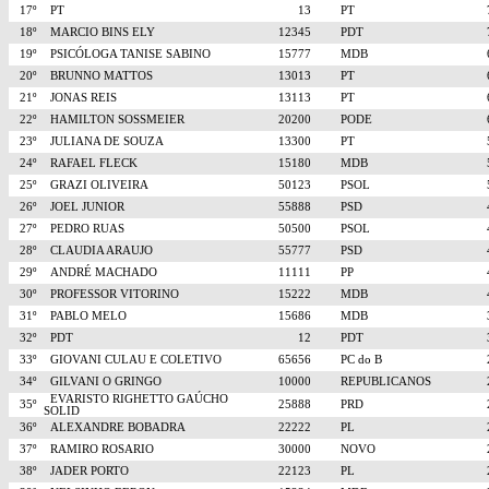
17º
PT
13
PT
18º
MARCIO BINS ELY
12345
PDT
19º
PSICÓLOGA TANISE SABINO
15777
MDB
20º
BRUNNO MATTOS
13013
PT
21º
JONAS REIS
13113
PT
22º
HAMILTON SOSSMEIER
20200
PODE
23º
JULIANA DE SOUZA
13300
PT
24º
RAFAEL FLECK
15180
MDB
25º
GRAZI OLIVEIRA
50123
PSOL
26º
JOEL JUNIOR
55888
PSD
27º
PEDRO RUAS
50500
PSOL
28º
CLAUDIA ARAUJO
55777
PSD
29º
ANDRÉ MACHADO
11111
PP
30º
PROFESSOR VITORINO
15222
MDB
31º
PABLO MELO
15686
MDB
32º
PDT
12
PDT
33º
GIOVANI CULAU E COLETIVO
65656
PC do B
34º
GILVANI O GRINGO
10000
REPUBLICANOS
EVARISTO RIGHETTO GAÚCHO
35º
25888
PRD
SOLID
36º
ALEXANDRE BOBADRA
22222
PL
37º
RAMIRO ROSARIO
30000
NOVO
38º
JADER PORTO
22123
PL