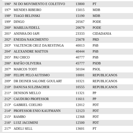
196º
NI DO MOVIMENTO E COLETIVO
13800
PT
197º
MENDES RIBEIRO
15015
MDB
198º
TIAGO BELINSKI
15190
MDB
199º
DINGO
20567
PODE
200º
MARILIA FIDELL
20679
PODE
201º
ANINHA DO IAPI
23333
CIDADANIA
202º
ENEIDA NASCIMENTO
25678
PRD
203º
VALTENCIR CRUZ DA RESTINGA
40013
PSB
204º
ALEXANDRE MATTOS
40444
PSB
205º
PAI CHICO
40777
PSB
206º
RAFÃO OLIVEIRA
45777
PSDB
207º
MARCOS TODT
50104
PSOL
208º
FELIPE PELO AUTISMO
10001
REPUBLICANOS
209º
DR DEINER SALOME GOULART
10321
REPUBLICANOS
210º
DANUSA SULZBACHER
10555
REPUBLICANOS
211º
DENISON MELLO
11321
PP
212º
CAUDURO PROFESSOR
11611
PP
213º
GABRIEL COELHO
12012
PDT
214º
PROFESSOR ENIO KAUFMANN
12123
PDT
215º
RAMBO
12368
PDT
216º
LUIZ JACOMINI
12500
PDT
217º
ADELI SELL
13601
PT