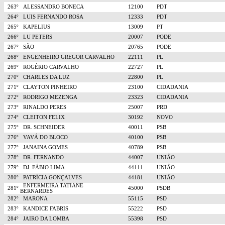
263º
ALESSANDRO BONECA
12100
PDT
264º
LUIS FERNANDO ROSA
12333
PDT
265º
KAPELIUS
13009
PT
266º
LU PETERS
20007
PODE
267º
SÃO
20765
PODE
268º
ENGENHEIRO GREGOR CARVALHO
22111
PL
269º
ROGÉRIO CARVALHO
22727
PL
270º
CHARLES DA LUZ
22800
PL
271º
CLAYTON PINHEIRO
23100
CIDADANIA
272º
RODRIGO MEZENGA
23323
CIDADANIA
273º
RINALDO PERES
25007
PRD
274º
CLEITON FELIX
30192
NOVO
275º
DR. SCHNEIDER
40011
PSB
276º
VAVÁ DO BLOCO
40100
PSB
277º
JANAINA GOMES
40789
PSB
278º
DR. FERNANDO
44007
UNIÃO
279º
DJ. FÁBIO LIMA
44111
UNIÃO
280º
PATRÍCIA GONÇALVES
44181
UNIÃO
ENFERMEIRA TATIANE
281º
45000
PSDB
BERNARDES
282º
MARONA
55115
PSD
283º
KANDICE FABRIS
55222
PSD
284º
JAIRO DA LOMBA
55398
PSD