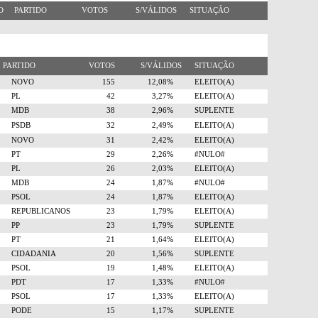
RO
PARTIDO
VOTOS
S/VÁLIDOS
SITUAÇÃO
PARTIDO
VOTOS
S/VÁLIDOS
SITUAÇÃO
NOVO
155
12,08%
ELEITO(A)
PL
42
3,27%
ELEITO(A)
MDB
38
2,96%
SUPLENTE
PSDB
32
2,49%
ELEITO(A)
NOVO
31
2,42%
ELEITO(A)
PT
29
2,26%
#NULO#
PL
26
2,03%
ELEITO(A)
MDB
24
1,87%
#NULO#
PSOL
24
1,87%
ELEITO(A)
REPUBLICANOS
23
1,79%
ELEITO(A)
PP
23
1,79%
SUPLENTE
PT
21
1,64%
ELEITO(A)
CIDADANIA
20
1,56%
SUPLENTE
PSOL
19
1,48%
ELEITO(A)
PDT
17
1,33%
#NULO#
PSOL
17
1,33%
ELEITO(A)
PODE
15
1,17%
SUPLENTE