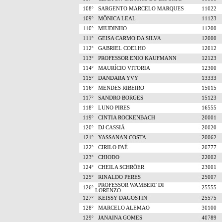
108º
SARGENTO MARCELO MARQUES
11022
109º
MÔNICA LEAL
11123
110º
MIUDINHO
11200
111º
GEISA CARMO DA SILVA
12000
112º
GABRIEL COELHO
12012
113º
PROFESSOR ENIO KAUFMANN
12123
114º
MAURÍCIO VITORIA
12300
115º
DANDARA YVY
13333
116º
MENDES RIBEIRO
15015
117º
SANDRO BORGES
15123
118º
LUNO PIRES
16555
119º
CINTIA ROCKENBACH
20001
120º
DJ CASSIÁ
20020
121º
YASSANAN COSTA
20062
122º
CIRILO FAÉ
20777
123º
CHIODO
22002
124º
CHEILA SCHRÖER
23001
125º
RINALDO PERES
25007
PROFESSOR WAMBERT DI
126º
25555
LORENZO
127º
KEISSY DAGOSTIN
25575
128º
MARCELO ALEMAO
30100
129º
JANAINA GOMES
40789