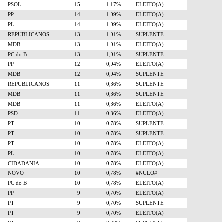
PSOL
15
1,17%
ELEITO(A)
PP
14
1,09%
ELEITO(A)
PL
14
1,09%
ELEITO(A)
REPUBLICANOS
13
1,01%
SUPLENTE
MDB
13
1,01%
ELEITO(A)
PC do B
13
1,01%
SUPLENTE
PP
12
0,94%
ELEITO(A)
MDB
12
0,94%
SUPLENTE
REPUBLICANOS
11
0,86%
SUPLENTE
MDB
11
0,86%
SUPLENTE
MDB
11
0,86%
ELEITO(A)
PSD
11
0,86%
ELEITO(A)
PT
10
0,78%
SUPLENTE
PT
10
0,78%
SUPLENTE
PT
10
0,78%
ELEITO(A)
PL
10
0,78%
ELEITO(A)
CIDADANIA
10
0,78%
ELEITO(A)
NOVO
10
0,78%
#NULO#
PC do B
10
0,78%
ELEITO(A)
PP
9
0,70%
ELEITO(A)
PT
9
0,70%
SUPLENTE
PT
9
0,70%
ELEITO(A)