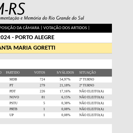
OSIÇÃO DA CÂMARA
|
VOTAÇÃO DOS ARTIDOS
|
2024 - PORTO ALEGRE
ANTA MARIA GORETTI
RO
PARTIDO
VOTOS
S/VÁLIDOS
SITUAÇÃO
5
MDB
724
54,97%
2º TURNO
3
PT
279
21,18%
2º TURNO
2
PDT
226
17,16%
NÃO ELEITO(A)
0
NOVO
81
6,15%
NÃO ELEITO(A)
6
PSTU
5
0,38%
NÃO ELEITO(A)
8
PRTB
1
0,08%
NÃO ELEITO(A)
0
UP
1
0,08%
NÃO ELEITO(A)