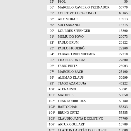
85º
PSOL
50
86º
MARCELO XAVIER O TREINADOR
55770
87º
COLETIVO CUCA CONGO
65165
88º
ANY MORAES
13913
89º
SUCI SARANDI
15715
90º
LOURDES SPRENGER
15800
91º
MUMU DO POVO
20073
92º
PAULO BRUM
20122
93º
PAULO FIGUEIRÓ
22200
94º
FABIANO RHEINHEIMER
22210
95º
CHARLES DA LUZ
22800
96º
FABIO BRITZ
23003
97º
MARCELO BACH
25100
98º
ALEMAO KLAUS
30999
99º
TIAGO AZAMBUJA
45222
100º
ATENA PSOL
50001
101º
MATHEUS
50050
102º
FRAN RODRIGUES
50180
103º
BARTOCHAK
55333
104º
BRUNO ORTIZ
55555
105º
CLAUDIO JANTA E COLETIVO
77700
106º
ARTUR GOULART
10789
107º
CLAITON CAPITÃO DO ESPORTE
10888