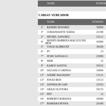
NOME
NÚME
CARGO: VEREADOR
NOME
NÚMERO
1º
RAMIRO ROSARIO
30000
2º
COMANDANTE NÁDIA
22190
3º
MICHEL SANCHEZ
15111
MOISÉS BARBOZA MALUCO DO
4º
45900
BEM
5º
TIAGO ALBRECHT
30456
6º
PT
13
7º
JESSE SANGALLI
22000
8º
MDB
15
9º
KAREN SANTOS
50555
10º
GILVANI O GRINGO
10000
11º
ANDRÉ MACHADO
11111
12º
JONAS REIS
13113
13º
ANINHA DO IAPI
23333
14º
GRAZI OLIVEIRA
50123
15º
PDT
12
16º
ROBERTO ROBAINA
50000
17º
BARBARA PENNA
20180