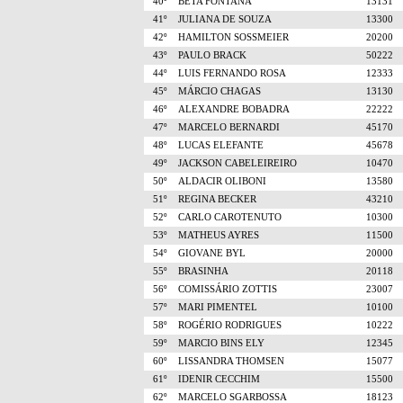
40º
BETA FONTANA
13131
41º
JULIANA DE SOUZA
13300
42º
HAMILTON SOSSMEIER
20200
43º
PAULO BRACK
50222
44º
LUIS FERNANDO ROSA
12333
45º
MÁRCIO CHAGAS
13130
46º
ALEXANDRE BOBADRA
22222
47º
MARCELO BERNARDI
45170
48º
LUCAS ELEFANTE
45678
49º
JACKSON CABELEIREIRO
10470
50º
ALDACIR OLIBONI
13580
51º
REGINA BECKER
43210
52º
CARLO CAROTENUTO
10300
53º
MATHEUS AYRES
11500
54º
GIOVANE BYL
20000
55º
BRASINHA
20118
56º
COMISSÁRIO ZOTTIS
23007
57º
MARI PIMENTEL
10100
58º
ROGÉRIO RODRIGUES
10222
59º
MARCIO BINS ELY
12345
60º
LISSANDRA THOMSEN
15077
61º
IDENIR CECCHIM
15500
62º
MARCELO SGARBOSSA
18123