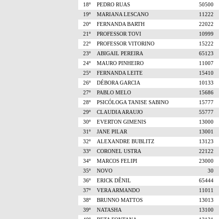
18º
PEDRO RUAS
50500
19º
MARIANA LESCANO
11222
20º
FERNANDA BARTH
22022
21º
PROFESSOR TOVI
10999
22º
PROFESSOR VITORINO
15222
23º
ABIGAIL PEREIRA
65123
24º
MAURO PINHEIRO
11007
25º
FERNANDA LEITE
15410
26º
DÉBORA GARCIA
10133
27º
PABLO MELO
15686
28º
PSICÓLOGA TANISE SABINO
15777
29º
CLAUDIA ARAUJO
55777
30º
EVERTON GIMENIS
13000
31º
JANE PILAR
13001
32º
ALEXANDRE BUBLITZ
13123
33º
CORONEL USTRA
22122
34º
MARCOS FELIPI
23000
35º
NOVO
30
36º
ERICK DÊNIL
65444
37º
VERA ARMANDO
11011
38º
BRUNNO MATTOS
13013
39º
NATASHA
13100