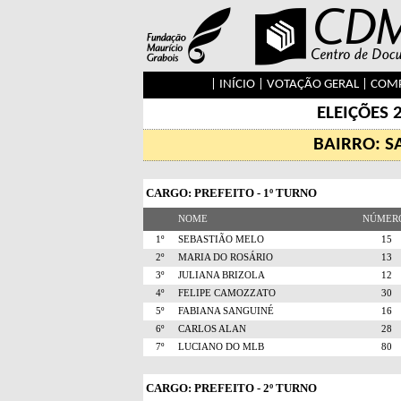
|
INÍCIO
|
VOTAÇÃO GERAL
|
COMP
ELEIÇÕES 
BAIRRO: S
CARGO: PREFEITO - 1º TURNO
NOME
NÚME
1º
SEBASTIÃO MELO
1
2º
MARIA DO ROSÁRIO
1
3º
JULIANA BRIZOLA
1
4º
FELIPE CAMOZZATO
3
5º
FABIANA SANGUINÉ
1
6º
CARLOS ALAN
2
7º
LUCIANO DO MLB
8
CARGO: PREFEITO - 2º TURNO