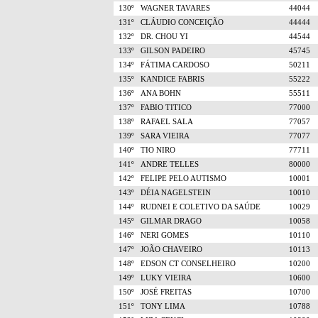
130º
WAGNER TAVARES
44044
131º
CLÁUDIO CONCEIÇÃO
44444
132º
DR. CHOU YI
44544
133º
GILSON PADEIRO
45745
134º
FÁTIMA CARDOSO
50211
135º
KANDICE FABRIS
55222
136º
ANA BOHN
55511
137º
FABIO TITICO
77000
138º
RAFAEL SALA
77057
139º
SARA VIEIRA
77077
140º
TIO NIRO
77711
141º
ANDRE TELLES
80000
142º
FELIPE PELO AUTISMO
10001
143º
DÉIA NAGELSTEIN
10010
144º
RUDNEI E COLETIVO DA SAÚDE
10029
145º
GILMAR DRAGO
10058
146º
NERI GOMES
10110
147º
JOÃO CHAVEIRO
10113
148º
EDSON CT CONSELHEIRO
10200
149º
LUKY VIEIRA
10600
150º
JOSÉ FREITAS
10700
151º
TONY LIMA
10788