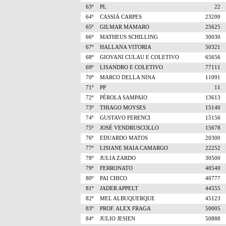
63º
PL
22
64º
CASSIÁ CARPES
23200
65º
GILMAR MAMARO
25625
66º
MATHEUS SCHILLING
30030
67º
HALLANA VITORIA
50321
68º
GIOVANI CULAU E COLETIVO
65656
69º
LISANDRO E COLETIVO
77111
70º
MARCO DELLA NINA
11091
71º
PP
11
72º
PÉROLA SAMPAIO
13613
73º
THIAGO MOYSES
15140
74º
GUSTAVO FERENCI
15156
75º
JOSÉ VENDRUSCOLLO
15678
76º
EDUARDO MATOS
20300
77º
LISIANE MAIA CAMARGO
22252
78º
JULIA ZARDO
30500
79º
FERRONATO
40540
80º
PAI CHICO
40777
81º
JADER APPELT
44555
82º
MEL ALBUQUERQUE
45123
83º
PROF. ALEX FRAGA
50005
84º
JULIO JESIEN
50888