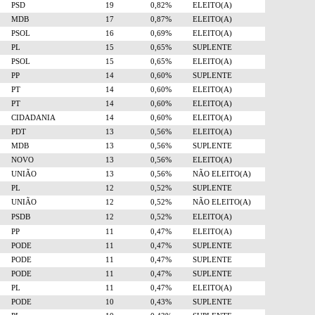
PSD
19
0,82%
ELEITO(A)
MDB
17
0,87%
ELEITO(A)
PSOL
16
0,69%
ELEITO(A)
PL
15
0,65%
SUPLENTE
PSOL
15
0,65%
ELEITO(A)
PP
14
0,60%
SUPLENTE
PT
14
0,60%
ELEITO(A)
PT
14
0,60%
ELEITO(A)
CIDADANIA
14
0,60%
ELEITO(A)
PDT
13
0,56%
ELEITO(A)
MDB
13
0,56%
SUPLENTE
NOVO
13
0,56%
ELEITO(A)
UNIÃO
13
0,56%
NÃO ELEITO(A)
PL
12
0,52%
SUPLENTE
UNIÃO
12
0,52%
NÃO ELEITO(A)
PSDB
12
0,52%
ELEITO(A)
PP
11
0,47%
ELEITO(A)
PODE
11
0,47%
SUPLENTE
PODE
11
0,47%
SUPLENTE
PODE
11
0,47%
SUPLENTE
PL
11
0,47%
ELEITO(A)
PODE
10
0,43%
SUPLENTE