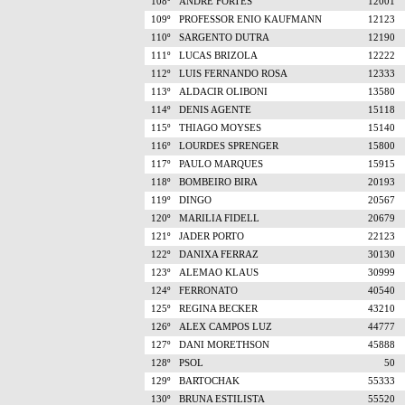
108º
ANDRÉ FORTES
12001
109º
PROFESSOR ENIO KAUFMANN
12123
110º
SARGENTO DUTRA
12190
111º
LUCAS BRIZOLA
12222
112º
LUIS FERNANDO ROSA
12333
113º
ALDACIR OLIBONI
13580
114º
DENIS AGENTE
15118
115º
THIAGO MOYSES
15140
116º
LOURDES SPRENGER
15800
117º
PAULO MARQUES
15915
118º
BOMBEIRO BIRA
20193
119º
DINGO
20567
120º
MARILIA FIDELL
20679
121º
JADER PORTO
22123
122º
DANIXA FERRAZ
30130
123º
ALEMAO KLAUS
30999
124º
FERRONATO
40540
125º
REGINA BECKER
43210
126º
ALEX CAMPOS LUZ
44777
127º
DANI MORETHSON
45888
128º
PSOL
50
129º
BARTOCHAK
55333
130º
BRUNA ESTILISTA
55520