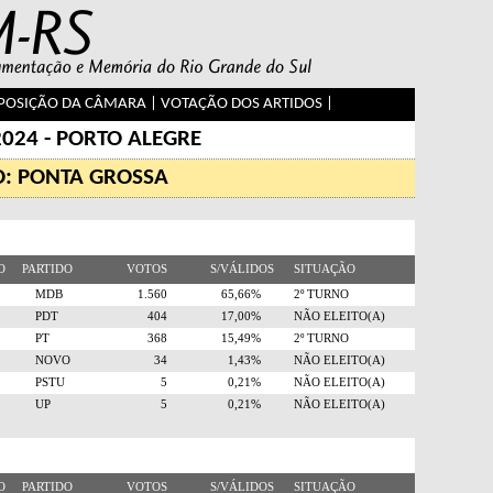
OSIÇÃO DA CÂMARA
|
VOTAÇÃO DOS ARTIDOS
|
2024 - PORTO ALEGRE
O: PONTA GROSSA
RO
PARTIDO
VOTOS
S/VÁLIDOS
SITUAÇÃO
5
MDB
1.560
65,66%
2º TURNO
2
PDT
404
17,00%
NÃO ELEITO(A)
3
PT
368
15,49%
2º TURNO
0
NOVO
34
1,43%
NÃO ELEITO(A)
6
PSTU
5
0,21%
NÃO ELEITO(A)
0
UP
5
0,21%
NÃO ELEITO(A)
RO
PARTIDO
VOTOS
S/VÁLIDOS
SITUAÇÃO