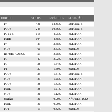
PARTIDO
VOTOS
S/VÁLIDOS
SITUAÇÃO
PP
426
18,35%
SUPLENTE
PODE
245
10,56%
SUPLENTE
PC do B
115
4,95%
ELEITO(A)
PSDB
104
4,48%
ELEITO(A)
PP
83
3,58%
ELEITO(A)
MDB
61
2,63%
#NULO#
REPUBLICANOS
53
2,28%
ELEITO(A)
PL
47
2,02%
ELEITO(A)
PL
38
1,64%
ELEITO(A)
PT
37
1,59%
#NULO#
PODE
35
1,51%
SUPLENTE
MDB
29
1,25%
ELEITO(A)
PODE
28
1,43%
ELEITO(A)
PSOL
28
1,21%
ELEITO(A)
MDB
26
1,12%
ELEITO(A)
UNIÃO
21
0,90%
NÃO ELEITO(A)
PSOL
21
0,90%
ELEITO(A)
PDT
19
0,82%
#NULO#