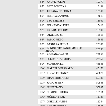
86º
ANDRÉ ROLIM
10777
87º
BETA FONTANA
13131
88º
JULIANA DE SOUZA
13300
89º
PÉROLA SAMPAIO
13613
90º
LEO BERLESE
15000
91º
FERNANDA LEITE
15410
92º
IDENIR CECCHIM
15500
93º
OTALICIO JR
15515
94º
PABLO MELO
15686
95º
BARBARA PENNA
20180
BENINI POVO AGUERRIDO E
96º
20333
BRAVO
97º
ADRIANA VALER
22050
98º
SOLDADO ARRUDA
22150
99º
JADER APPELT
44555
100º
MARCELO BERNARDI
45170
101º
LUCAS ELEFANTE
45678
102º
FRAN RODRIGUES
50180
103º
JULIO JESIEN
50888
104º
UH FABIANO
55007
105º
CORONEL FROTA
10911
106º
MÔNICA LEAL
11123
107º
GISELLE HÜBBE
11234