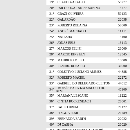
19º
CLAUDIA ARAUJO
55777
20º
PSICÓLOGA TANISE SABINO
15777
21º
GRAZI OLIVEIRA
50123
22º
GALARDÃO
22038
23º
ROBERTO ROBAINA
50000
24º
ANDRÉ MACHADO
11111
25º
NATASHA
13100
26º
JONAS REIS
13113
27º
MARCOS FELIPI
23000
28º
MARCIO BINS ELY
12345
29º
MAURICIO MELO
15888
30º
RAMIRO ROSARIO
30000
31º
COLETIVO LUCIANO AMMES
44888
32º
ROBERTO MACIEL
22272
33º
GABRIEL DO DELEGADO CLEITON
44012
MOISÉS BARBOZA MALUCO DO
34º
45900
BEM
35º
MARIANA LESCANO
11222
36º
CINTIA ROCKENBACH
20001
37º
PAULO BRUM
20122
38º
PINGO VILAR
20789
39º
FERNANDA BARTH
22022
40º
DJ CASSIÁ
20020