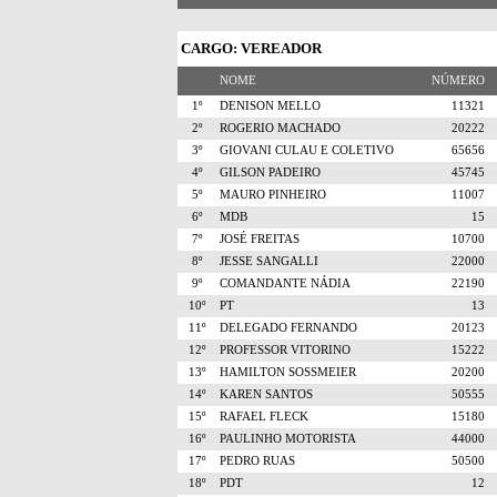
CARGO: VEREADOR
NOME
NÚMERO
1º
DENISON MELLO
11321
2º
ROGERIO MACHADO
20222
3º
GIOVANI CULAU E COLETIVO
65656
4º
GILSON PADEIRO
45745
5º
MAURO PINHEIRO
11007
6º
MDB
15
7º
JOSÉ FREITAS
10700
8º
JESSE SANGALLI
22000
9º
COMANDANTE NÁDIA
22190
10º
PT
13
11º
DELEGADO FERNANDO
20123
12º
PROFESSOR VITORINO
15222
13º
HAMILTON SOSSMEIER
20200
14º
KAREN SANTOS
50555
15º
RAFAEL FLECK
15180
16º
PAULINHO MOTORISTA
44000
17º
PEDRO RUAS
50500
18º
PDT
12