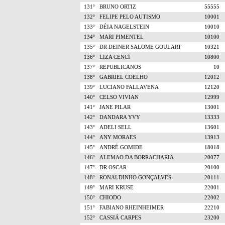
131º
BRUNO ORTIZ
55555
132º
FELIPE PELO AUTISMO
10001
133º
DÉIA NAGELSTEIN
10010
134º
MARI PIMENTEL
10100
135º
DR DEINER SALOME GOULART
10321
136º
LIZA CENCI
10800
137º
REPUBLICANOS
10
138º
GABRIEL COELHO
12012
139º
LUCIANO FALLAVENA
12120
140º
CELSO VIVIAN
12999
141º
JANE PILAR
13001
142º
DANDARA YVY
13333
143º
ADELI SELL
13601
144º
ANY MORAES
13913
145º
ANDRÉ GOMIDE
18018
146º
ALEMAO DA BORRACHARIA
20077
147º
DR OSCAR
20100
148º
RONALDINHO GONÇALVES
20111
149º
MARI KRUSE
22001
150º
CHIODO
22002
151º
FABIANO RHEINHEIMER
22210
152º
CASSIÁ CARPES
23200