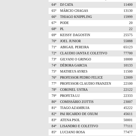
64º
DJ CATA
11400
65º
MÁRCIO CHAGAS
13130
66º
THIAGO KNIPPLING
15999
67º
PODE
20
68º
PL
22
69º
KEISSY DAGOSTIN
25575
70º
JOEL JUNIOR
55888
71º
ABIGAIL PEREIRA
65123
72º
CLAUDIO JANTA E COLETIVO
77700
73º
GILVANI O GRINGO
10000
74º
DÉBORA GARCIA
10133
75º
MATHEUS AYRES
11500
76º
PROFESSOR PEDRO FELICE
12009
77º
PROFESSOR CLAUDIO FRANZEN
22100
78º
CORONEL USTRA
22122
79º
PROFETA LU
22333
80º
COMISSÁRIO ZOTTIS
23007
81º
TIAGO AZAMBUJA
45222
82º
PAI RICARDO DE OXUM
45611
83º
ATENA PSOL
50001
84º
LISANDRO E COLETIVO
77111
85º
LUCIANO ROSA
77477