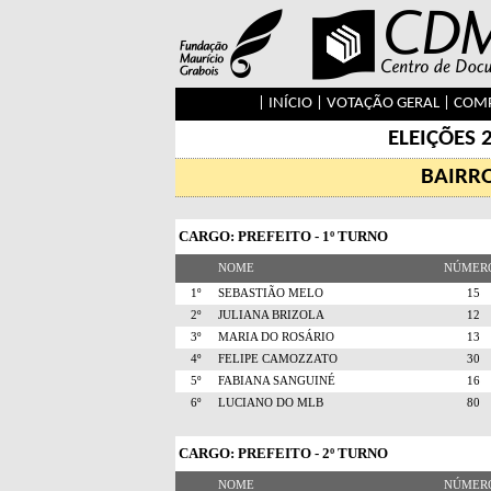
|
INÍCIO
|
VOTAÇÃO GERAL
|
COMP
ELEIÇÕES 
BAIRR
CARGO: PREFEITO - 1º TURNO
NOME
NÚME
1º
SEBASTIÃO MELO
1
2º
JULIANA BRIZOLA
1
3º
MARIA DO ROSÁRIO
1
4º
FELIPE CAMOZZATO
3
5º
FABIANA SANGUINÉ
1
6º
LUCIANO DO MLB
8
CARGO: PREFEITO - 2º TURNO
NOME
NÚME