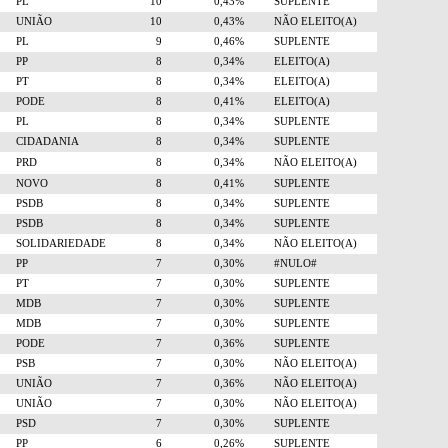
PL
10
0,43%
SUPLENTE
UNIÃO
10
0,43%
NÃO ELEITO(A)
PL
9
0,46%
SUPLENTE
PP
8
0,34%
ELEITO(A)
PT
8
0,34%
ELEITO(A)
PODE
8
0,41%
ELEITO(A)
PL
8
0,34%
SUPLENTE
CIDADANIA
8
0,34%
SUPLENTE
PRD
8
0,34%
NÃO ELEITO(A)
NOVO
8
0,41%
SUPLENTE
PSDB
8
0,34%
SUPLENTE
PSDB
8
0,34%
SUPLENTE
SOLIDARIEDADE
8
0,34%
NÃO ELEITO(A)
PP
7
0,30%
#NULO#
PT
7
0,30%
SUPLENTE
MDB
7
0,30%
SUPLENTE
MDB
7
0,30%
SUPLENTE
PODE
7
0,36%
SUPLENTE
PSB
7
0,30%
NÃO ELEITO(A)
UNIÃO
7
0,36%
NÃO ELEITO(A)
UNIÃO
7
0,30%
NÃO ELEITO(A)
PSD
7
0,30%
SUPLENTE
PP
6
0,26%
SUPLENTE