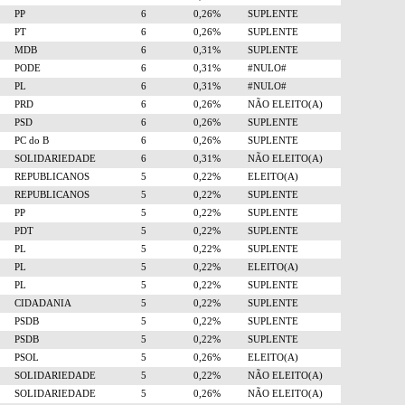
PP
6
0,26%
SUPLENTE
PT
6
0,26%
SUPLENTE
MDB
6
0,31%
SUPLENTE
PODE
6
0,31%
#NULO#
PL
6
0,31%
#NULO#
PRD
6
0,26%
NÃO ELEITO(A)
PSD
6
0,26%
SUPLENTE
PC do B
6
0,26%
SUPLENTE
SOLIDARIEDADE
6
0,31%
NÃO ELEITO(A)
REPUBLICANOS
5
0,22%
ELEITO(A)
REPUBLICANOS
5
0,22%
SUPLENTE
PP
5
0,22%
SUPLENTE
PDT
5
0,22%
SUPLENTE
PL
5
0,22%
SUPLENTE
PL
5
0,22%
ELEITO(A)
PL
5
0,22%
SUPLENTE
CIDADANIA
5
0,22%
SUPLENTE
PSDB
5
0,22%
SUPLENTE
PSDB
5
0,22%
SUPLENTE
PSOL
5
0,26%
ELEITO(A)
SOLIDARIEDADE
5
0,22%
NÃO ELEITO(A)
SOLIDARIEDADE
5
0,26%
NÃO ELEITO(A)