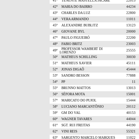
41º
TENENTE MASTELLA JACARÉ
22015
42º
MARIA DO BAIRRO
44234
43º
CHARLES DA LUZ
22800
44º
VERA ARMANDO
11011
45º
ALEXANDRE BUBLITZ
13123
46º
GIOVANE BYL
20000
47º
PAULO FIGUEIRÓ
22200
48º
FABIO BRITZ
23003
PROFESSOR WAMBERT DI
49º
25555
LORENZO
50º
MATHEUS SCHILLING
30030
51º
MATHEUS XAVIER
45111
52º
JONAS DIGAÔ
45444
53º
SANDRO BESSON
77888
54º
PP
11
55º
BRUNNO MATTOS
13013
56º
SÉFORA MOTA
15001
57º
MARICATO DO PUJOL
15444
58º
LUCIANO MARCANTÔNIO
20112
59º
GM DO VAL
40153
60º
WAGNER TAVARES
44044
61º
SGT. RUI FREITAS
44190
62º
VINI REIS
55321
63º
SARGENTO MARCELO MARQUES
11022