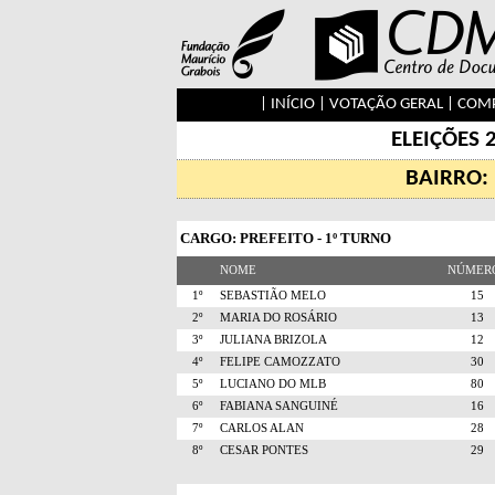
|
INÍCIO
|
VOTAÇÃO GERAL
|
COMP
ELEIÇÕES 
BAIRRO:
CARGO: PREFEITO - 1º TURNO
NOME
NÚME
1º
SEBASTIÃO MELO
1
2º
MARIA DO ROSÁRIO
1
3º
JULIANA BRIZOLA
1
4º
FELIPE CAMOZZATO
3
5º
LUCIANO DO MLB
8
6º
FABIANA SANGUINÉ
1
7º
CARLOS ALAN
2
8º
CESAR PONTES
2