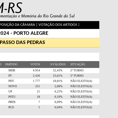
OSIÇÃO DA CÂMARA
|
VOTAÇÃO DOS ARTIDOS
|
2024 - PORTO ALEGRE
 PASSO DAS PEDRAS
RO
PARTIDO
VOTOS
S/VÁLIDOS
SITUAÇÃO
5
MDB
4.954
52,43%
2º TURNO
3
PT
2.420
25,61%
2º TURNO
2
PDT
1.777
18,81%
NÃO ELEITO(A)
0
NOVO
251
2,66%
NÃO ELEITO(A)
0
UP
21
0,22%
NÃO ELEITO(A)
6
PSTU
18
0,19%
NÃO ELEITO(A)
8
PRTB
7
0,09%
NÃO ELEITO(A)
9
PCO
1
0,04%
NÃO ELEITO(A)