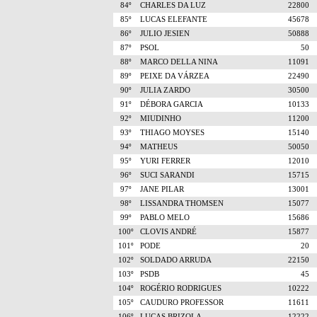
84º
CHARLES DA LUZ
22800
85º
LUCAS ELEFANTE
45678
86º
JULIO JESIEN
50888
87º
PSOL
50
88º
MARCO DELLA NINA
11091
89º
PEIXE DA VÁRZEA
22490
90º
JULIA ZARDO
30500
91º
DÉBORA GARCIA
10133
92º
MIUDINHO
11200
93º
THIAGO MOYSES
15140
94º
MATHEUS
50050
95º
YURI FERRER
12010
96º
SUCI SARANDI
15715
97º
JANE PILAR
13001
98º
LISSANDRA THOMSEN
15077
99º
PABLO MELO
15686
100º
CLOVIS ANDRÉ
15877
101º
PODE
20
102º
SOLDADO ARRUDA
22150
103º
PSDB
45
104º
ROGÉRIO RODRIGUES
10222
105º
CAUDURO PROFESSOR
11611
106º
LUCAS BRIZOLA
12222