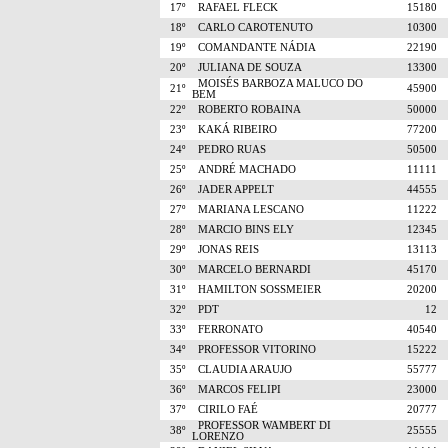
17º
RAFAEL FLECK
15180
18º
CARLO CAROTENUTO
10300
19º
COMANDANTE NÁDIA
22190
20º
JULIANA DE SOUZA
13300
MOISÉS BARBOZA MALUCO DO
21º
45900
BEM
22º
ROBERTO ROBAINA
50000
23º
KAKÁ RIBEIRO
77200
24º
PEDRO RUAS
50500
25º
ANDRÉ MACHADO
11111
26º
JADER APPELT
44555
27º
MARIANA LESCANO
11222
28º
MARCIO BINS ELY
12345
29º
JONAS REIS
13113
30º
MARCELO BERNARDI
45170
31º
HAMILTON SOSSMEIER
20200
32º
PDT
12
33º
FERRONATO
40540
34º
PROFESSOR VITORINO
15222
35º
CLAUDIA ARAUJO
55777
36º
MARCOS FELIPI
23000
37º
CIRILO FAÉ
20777
PROFESSOR WAMBERT DI
38º
25555
LORENZO