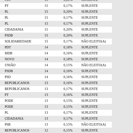
PT
15
0,17%
SUPLENTE
PL
15
0,20%
SUPLENTE
PL
15
0,17%
SUPLENTE
PL
15
0,17%
SUPLENTE
CIDADANIA
15
0,20%
SUPLENTE
PSDB
15
0,20%
SUPLENTE
SOLIDARIEDADE
15
0,17%
NÃO ELEITO(A)
PDT
14
0,18%
SUPLENTE
MDB
14
0,16%
SUPLENTE
NOVO
14
0,18%
SUPLENTE
UNIÃO
14
0,15%
NÃO ELEITO(A)
PSDB
14
0,16%
SUPLENTE
PSD
14
0,16%
SUPLENTE
REPUBLICANOS
13
0,16%
SUPLENTE
REPUBLICANOS
13
0,17%
SUPLENTE
PT
13
0,16%
SUPLENTE
PODE
13
0,15%
SUPLENTE
PODE
13
0,15%
SUPLENTE
PL
13
0,17%
SUPLENTE
CIDADANIA
13
0,17%
SUPLENTE
PSB
13
0,15%
NÃO ELEITO(A)
REPUBLICANOS
12
0,15%
SUPLENTE