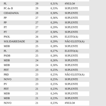
PL
29
0,31%
#NULO#
PC do B
29
0,33%
SUPLENTE
CIDADANIA
28
0,30%
SUPLENTE
PP
27
0,36%
SUPLENTE
PP
27
0,29%
SUPLENTE
PT
27
0,29%
SUPLENTE
PT
27
0,30%
SUPLENTE
PSOL
26
0,28%
ELEITO(A)
SOLIDARIEDADE
26
0,29%
NÃO ELEITO(A)
MDB
25
0,28%
SUPLENTE
PL
25
0,27%
ELEITO(A)
PSDB
25
0,28%
SUPLENTE
MDB
24
0,26%
SUPLENTE
MDB
24
0,30%
SUPLENTE
PDT
23
0,25%
SUPLENTE
PRD
23
0,25%
NÃO ELEITO(A)
NOVO
23
0,25%
SUPLENTE
PV
23
0,25%
SUPLENTE
PDT
21
0,23%
SUPLENTE
MDB
21
0,24%
SUPLENTE
MDB
21
0,23%
SUPLENTE
NOVO
21
0,23%
#NULO#