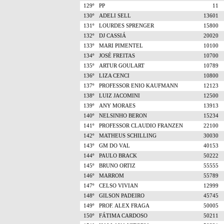
129º
PP
11
130º
ADELI SELL
13601
131º
LOURDES SPRENGER
15800
132º
DJ CASSIÁ
20020
133º
MARI PIMENTEL
10100
134º
JOSÉ FREITAS
10700
135º
ARTUR GOULART
10789
136º
LIZA CENCI
10800
137º
PROFESSOR ENIO KAUFMANN
12123
138º
LUIZ JACOMINI
12500
139º
ANY MORAES
13913
140º
NELSINHO BERON
15234
141º
PROFESSOR CLAUDIO FRANZEN
22100
142º
MATHEUS SCHILLING
30030
143º
GM DO VAL
40153
144º
PAULO BRACK
50222
145º
BRUNO ORTIZ
55555
146º
MARROM
55789
147º
CELSO VIVIAN
12999
148º
GILSON PADEIRO
45745
149º
PROF. ALEX FRAGA
50005
150º
FÁTIMA CARDOSO
50211