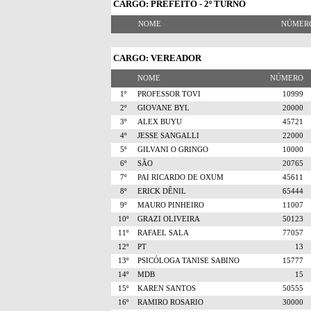
CARGO: PREFEITO - 2º TURNO
NOME
NÚME
CARGO: VEREADOR
NOME
NÚMERO
1º
PROFESSOR TOVI
10999
2º
GIOVANE BYL
20000
3º
ALEX BUYU
45721
4º
JESSE SANGALLI
22000
5º
GILVANI O GRINGO
10000
6º
SÃO
20765
7º
PAI RICARDO DE OXUM
45611
8º
ERICK DÊNIL
65444
9º
MAURO PINHEIRO
11007
10º
GRAZI OLIVEIRA
50123
11º
RAFAEL SALA
77057
12º
PT
13
13º
PSICÓLOGA TANISE SABINO
15777
14º
MDB
15
15º
KAREN SANTOS
50555
16º
RAMIRO ROSARIO
30000