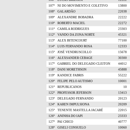
107º
NI DO MOVIMENTO E COLETIVO
13800
108º
GALARDÃO
22038
109º
ALEXANDRE BOBADRA
22222
110º
ROBERTO MACIEL
22272
111º
CAMILA RODRIGUES
23303
112º
VANDO DA ZONA NORTE
45321
113º
ALEX BITENCOURT
77100
114º
LUIS FERNANDO ROSA
12333
115º
JOSÉ VENDRUSCOLLO
15678
116º
ALEXSANDER CEBAGE
30300
117º
GABRIEL DO DELEGADO CLEITON
44012
118º
DANI MORETHSON
45888
119º
KANDICE FABRIS
55222
120º
FELIPE PELO AUTISMO
10001
121º
REPUBLICANOS
10
122º
PROFESSOR JEFERSON
13413
123º
DELEGADO FERNANDO
20123
124º
KAREN IMPULSIONA
20209
125º
TENENTE MASTELLA JACARÉ
22015
126º
ANINHA DO IAPI
23333
127º
PAI CHICO
40777
128º
GISELI CONSUELO
10060