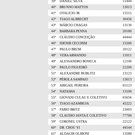
39º
DANIEL SILVA
11444
40º
BRUNNO MATTOS
13013
41º
OTALICIO JR
15515
42º
TIAGO ALBRECHT
30456
43º
MÁRCIO CHAGAS
13130
44º
BARBARA PENNA
20180
45º
CLÁUDIO CONCEIÇÃO
44444
46º
IDENIR CECCHIM
15500
47º
PAULO BRUM
20122
48º
VERA ARMANDO
11011
49º
ALESSANDRO BONECA
12100
50º
PAULO FIGUEIRÓ
22200
51º
ALEXANDRE BUBLITZ
13123
52º
PÉROLA SAMPAIO
13613
53º
ABIGAIL PEREIRA
65123
54º
NATASHA
13100
55º
GIOVANI CULAU E COLETIVO
65656
56º
TIAGO AZAMBUJA
45222
57º
FABIO BRITZ
23003
58º
CLAUDIO JANTA E COLETIVO
77700
59º
CORONEL USTRA
22122
60º
DR. CHOU YI
44544
61º
ALDACIR OLIBONI
13580