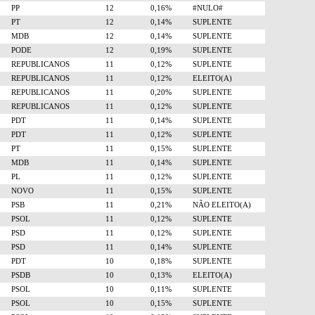
PP
12
0,16%
#NULO#
PT
12
0,14%
SUPLENTE
MDB
12
0,14%
SUPLENTE
PODE
12
0,19%
SUPLENTE
REPUBLICANOS
11
0,12%
SUPLENTE
REPUBLICANOS
11
0,12%
ELEITO(A)
REPUBLICANOS
11
0,20%
SUPLENTE
REPUBLICANOS
11
0,12%
SUPLENTE
PDT
11
0,14%
SUPLENTE
PDT
11
0,12%
SUPLENTE
PT
11
0,15%
SUPLENTE
MDB
11
0,14%
SUPLENTE
PL
11
0,12%
SUPLENTE
NOVO
11
0,15%
SUPLENTE
PSB
11
0,21%
NÃO ELEITO(A)
PSOL
11
0,12%
SUPLENTE
PSD
11
0,12%
SUPLENTE
PSD
11
0,14%
SUPLENTE
PDT
10
0,18%
SUPLENTE
PSDB
10
0,13%
ELEITO(A)
PSOL
10
0,11%
SUPLENTE
PSOL
10
0,15%
SUPLENTE