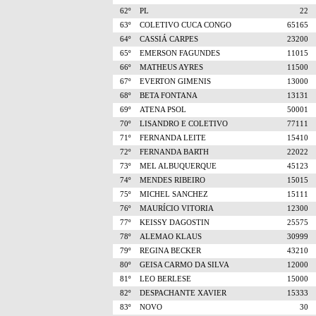
62º
PL
22
63º
COLETIVO CUCA CONGO
65165
64º
CASSIÁ CARPES
23200
65º
EMERSON FAGUNDES
11015
66º
MATHEUS AYRES
11500
67º
EVERTON GIMENIS
13000
68º
BETA FONTANA
13131
69º
ATENA PSOL
50001
70º
LISANDRO E COLETIVO
77111
71º
FERNANDA LEITE
15410
72º
FERNANDA BARTH
22022
73º
MEL ALBUQUERQUE
45123
74º
MENDES RIBEIRO
15015
75º
MICHEL SANCHEZ
15111
76º
MAURÍCIO VITORIA
12300
77º
KEISSY DAGOSTIN
25575
78º
ALEMAO KLAUS
30999
79º
REGINA BECKER
43210
80º
GEISA CARMO DA SILVA
12000
81º
LEO BERLESE
15000
82º
DESPACHANTE XAVIER
15333
83º
NOVO
30