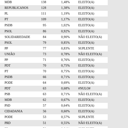
MDB
138
1,48%
ELEITO(A)
REPUBLICANOS
128
1,38%
ELEITO(A)
PL
111
1,19%
ELEITO(A)
PT
109
1,17%
ELEITO(A)
PSDB
95
1,02%
ELEITO(A)
PSOL
86
0,92%
ELEITO(A)
SOLIDARIEDADE
84
0,90%
NÃO ELEITO(A)
PSOL
79
0,85%
ELEITO(A)
PP
77
0,83%
SUPLENTE
UNIÃO
73
0,78%
NÃO ELEITO(A)
PP
71
0,76%
ELEITO(A)
PDT
70
0,75%
ELEITO(A)
PT
70
0,75%
ELEITO(A)
PSDB
66
0,71%
ELEITO(A)
PODE
64
0,69%
ELEITO(A)
PDT
63
0,68%
#NULO#
PSB
63
0,71%
NÃO ELEITO(A)
MDB
62
0,67%
ELEITO(A)
PSD
57
0,64%
ELEITO(A)
CIDADANIA
56
0,60%
ELEITO(A)
PODE
53
0,57%
SUPLENTE
PRD
51
0,55%
NÃO ELEITO(A)