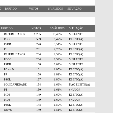
RO
PARTIDO
VOTOS
S/VÁLIDOS
SITUAÇÃO
PARTIDO
VOTOS
S/VÁLIDOS
SITUAÇÃO
REPUBLICANOS
1.255
13,49%
SUPLENTE
PODE
509
5,47%
ELEITO(A)
PSDB
276
3,51%
SUPLENTE
PL
251
2,70%
ELEITO(A)
REPUBLICANOS
234
2,52%
ELEITO(A)
PODE
204
2,59%
SUPLENTE
PSDB
188
2,02%
SUPLENTE
PC do B
181
1,95%
ELEITO(A)
PP
168
1,81%
ELEITO(A)
PSOL
167
1,80%
ELEITO(A)
SOLIDARIEDADE
154
1,66%
NÃO ELEITO(A)
PT
150
1,61%
#NULO#
MDB
149
1,60%
ELEITO(A)
MDB
149
1,60%
#NULO#
PSOL
148
1,59%
ELEITO(A)
NOVO
140
1,51%
ELEITO(A)