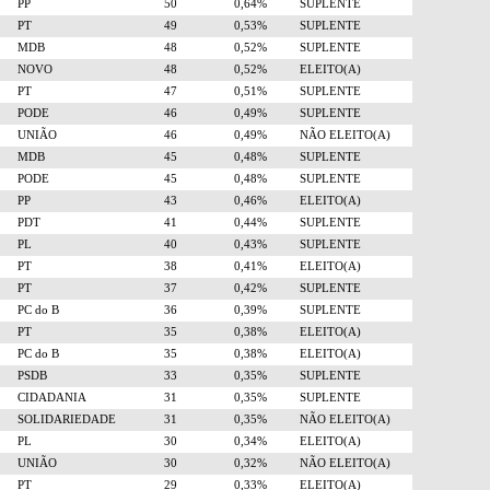
PP
50
0,64%
SUPLENTE
PT
49
0,53%
SUPLENTE
MDB
48
0,52%
SUPLENTE
NOVO
48
0,52%
ELEITO(A)
PT
47
0,51%
SUPLENTE
PODE
46
0,49%
SUPLENTE
UNIÃO
46
0,49%
NÃO ELEITO(A)
MDB
45
0,48%
SUPLENTE
PODE
45
0,48%
SUPLENTE
PP
43
0,46%
ELEITO(A)
PDT
41
0,44%
SUPLENTE
PL
40
0,43%
SUPLENTE
PT
38
0,41%
ELEITO(A)
PT
37
0,42%
SUPLENTE
PC do B
36
0,39%
SUPLENTE
PT
35
0,38%
ELEITO(A)
PC do B
35
0,38%
ELEITO(A)
PSDB
33
0,35%
SUPLENTE
CIDADANIA
31
0,35%
SUPLENTE
SOLIDARIEDADE
31
0,35%
NÃO ELEITO(A)
PL
30
0,34%
ELEITO(A)
UNIÃO
30
0,32%
NÃO ELEITO(A)
PT
29
0,33%
ELEITO(A)