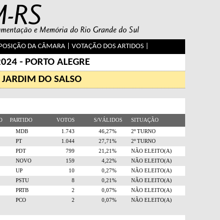
OSIÇÃO DA CÂMARA
|
VOTAÇÃO DOS ARTIDOS
|
2024 - PORTO ALEGRE
 JARDIM DO SALSO
RO
PARTIDO
VOTOS
S/VÁLIDOS
SITUAÇÃO
5
MDB
1.743
46,27%
2º TURNO
3
PT
1.044
27,71%
2º TURNO
2
PDT
799
21,21%
NÃO ELEITO(A)
0
NOVO
159
4,22%
NÃO ELEITO(A)
0
UP
10
0,27%
NÃO ELEITO(A)
6
PSTU
8
0,21%
NÃO ELEITO(A)
8
PRTB
2
0,07%
NÃO ELEITO(A)
9
PCO
2
0,07%
NÃO ELEITO(A)