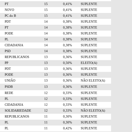
PT
15
0,41%
SUPLENTE
NOVO
15
0,41%
SUPLENTE
PC do B
15
0,41%
SUPLENTE
PDT
14
0,38%
SUPLENTE
PT
14
0,38%
SUPLENTE
PODE
14
0,38%
SUPLENTE
PL
14
0,38%
SUPLENTE
CIDADANIA
14
0,38%
SUPLENTE
PSD
14
0,38%
SUPLENTE
REPUBLICANOS
13
0,36%
SUPLENTE
PP
13
0,50%
ELEITO(A)
PDT
13
0,36%
SUPLENTE
PODE
13
0,36%
SUPLENTE
UNIÃO
13
0,36%
NÃO ELEITO(A)
PSDB
13
0,36%
SUPLENTE
REDE
12
0,33%
SUPLENTE
PL
12
0,33%
SUPLENTE
CIDADANIA
12
0,33%
SUPLENTE
SOLIDARIEDADE
12
0,33%
NÃO ELEITO(A)
REPUBLICANOS
11
0,30%
SUPLENTE
PL
11
0,30%
SUPLENTE
PL
11
0,42%
SUPLENTE