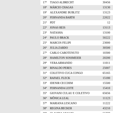
17º
TIAGO ALBRECHT
30456
18º
MÁRCIO CHAGAS
13130
19º
ALEXANDRE BUBLITZ
13123
20º
FERNANDA BARTH
22022
21º
PDT
12
22º
JONAS REIS
13113
23º
NATASHA
13100
24º
PAULO BRACK
50222
25º
MARCOS FELIPI
23000
26º
JULIA ZARDO
30500
27º
CARLO CAROTENUTO
10300
28º
HAMILTON SOSSMEIER
20200
29º
VERA ARMANDO
11011
30º
RINALDO PERES
25007
31º
COLETIVO CUCA CONGO
65165
32º
RAFAEL FLECK
15180
33º
IDENIR CECCHIM
15500
34º
FERNANDA LEITE
15410
35º
GIOVANI CULAU E COLETIVO
65656
36º
MÔNICA LEAL
11123
37º
MARIANA LESCANO
11222
38º
REGINA BECKER
43210