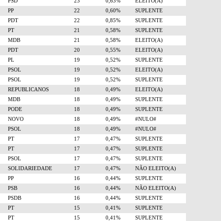
PSD
23
0,63%
ELEITO(A)
PP
22
0,60%
SUPLENTE
PDT
22
0,85%
SUPLENTE
PT
21
0,58%
SUPLENTE
MDB
21
0,58%
ELEITO(A)
PDT
20
0,55%
ELEITO(A)
PL
19
0,52%
SUPLENTE
PSOL
19
0,52%
ELEITO(A)
PSOL
19
0,52%
SUPLENTE
REPUBLICANOS
18
0,49%
ELEITO(A)
MDB
18
0,49%
SUPLENTE
PODE
18
0,49%
SUPLENTE
NOVO
18
0,49%
#NULO#
PSOL
18
0,49%
#NULO#
PT
17
0,47%
SUPLENTE
PT
17
0,47%
SUPLENTE
PSOL
17
0,47%
SUPLENTE
SOLIDARIEDADE
17
0,47%
NÃO ELEITO(A)
PP
16
0,44%
SUPLENTE
PSB
16
0,44%
NÃO ELEITO(A)
PSDB
16
0,44%
SUPLENTE
PT
15
0,41%
SUPLENTE
PT
15
0,41%
SUPLENTE