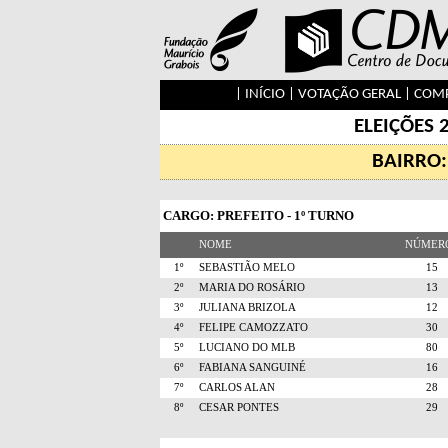
|
INÍCIO
|
VOTAÇÃO GERAL
|
COMP
ELEIÇÕES 
BAIRRO:
CARGO: PREFEITO - 1º TURNO
NOME
NÚME
1º
SEBASTIÃO MELO
1
2º
MARIA DO ROSÁRIO
1
3º
JULIANA BRIZOLA
1
4º
FELIPE CAMOZZATO
3
5º
LUCIANO DO MLB
8
6º
FABIANA SANGUINÉ
1
7º
CARLOS ALAN
2
8º
CESAR PONTES
2