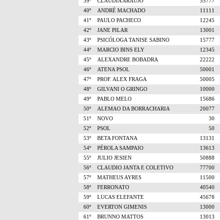
39º
CLAUDIA ARAUJO
55777
40º
ANDRÉ MACHADO
11111
41º
PAULO PACHECO
12245
42º
JANE PILAR
13001
43º
PSICÓLOGA TANISE SABINO
15777
44º
MARCIO BINS ELY
12345
45º
ALEXANDRE BOBADRA
22222
46º
ATENA PSOL
50001
47º
PROF. ALEX FRAGA
50005
48º
GILVANI O GRINGO
10000
49º
PABLO MELO
15686
50º
ALEMAO DA BORRACHARIA
20077
51º
NOVO
30
52º
PSOL
50
53º
BETA FONTANA
13131
54º
PÉROLA SAMPAIO
13613
55º
JULIO JESIEN
50888
56º
CLAUDIO JANTA E COLETIVO
77700
57º
MATHEUS AYRES
11500
58º
FERRONATO
40540
59º
LUCAS ELEFANTE
45678
60º
EVERTON GIMENIS
13000
61º
BRUNNO MATTOS
13013