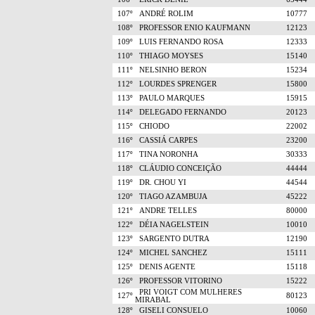
107º
ANDRÉ ROLIM
10777
108º
PROFESSOR ENIO KAUFMANN
12123
109º
LUIS FERNANDO ROSA
12333
110º
THIAGO MOYSES
15140
111º
NELSINHO BERON
15234
112º
LOURDES SPRENGER
15800
113º
PAULO MARQUES
15915
114º
DELEGADO FERNANDO
20123
115º
CHIODO
22002
116º
CASSIÁ CARPES
23200
117º
TINA NORONHA
30333
118º
CLÁUDIO CONCEIÇÃO
44444
119º
DR. CHOU YI
44544
120º
TIAGO AZAMBUJA
45222
121º
ANDRE TELLES
80000
122º
DÉIA NAGELSTEIN
10010
123º
SARGENTO DUTRA
12190
124º
MICHEL SANCHEZ
15111
125º
DENIS AGENTE
15118
126º
PROFESSOR VITORINO
15222
PRI VOIGT COM MULHERES
127º
80123
MIRABAL
128º
GISELI CONSUELO
10060