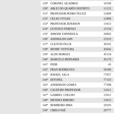
129º
CORONEL QUADROS
10190
130º
ARLEI DO QUARTO DISTRITO
11122
131º
PROFESSOR PEDRO FELICE
12009
132º
CELSO VIVIAN
12999
133º
PROFESSOR JEFERSON
13413
134º
GUSTAVO FERENCI
15156
135º
SIMONE ESPINDOLA
20002
136º
ANINHA DO IAPI
23333
137º
CLEITON FELIX
30192
138º
HENRY VENTURA
45045
139º
ALDO BORGES
45118
140º
MARCELO BERNARDI
45170
141º
PSDB
45
142º
FRAN RODRIGUES
50180
143º
RAFAEL SALA
77057
144º
DITONEL
77153
145º
ANDERSON GOMES
77398
146º
CAUDURO PROFESSOR
11611
147º
GABRIEL COELHO
12012
148º
MENDES RIBEIRO
15015
149º
BOMBEIRO BIRA
20193
150º
CIRILO FAÉ
20777