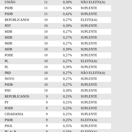
UNIÃO
11
0,30%
NÃO ELEITO(A)
PSDB
11
0,30%
SUPLENTE
PSDB
11
0,42%
SUPLENTE
REPUBLICANOS
10
0,27%
ELEITO(A)
PDT
10
0,39%
SUPLENTE
MDB
10
0,27%
SUPLENTE
MDB
10
0,27%
SUPLENTE
MDB
10
0,27%
SUPLENTE
MDB
10
0,39%
SUPLENTE
PODE
10
0,27%
SUPLENTE
PL
10
0,27%
ELEITO(A)
PL
10
0,39%
SUPLENTE
PRD
10
0,27%
NÃO ELEITO(A)
NOVO
10
0,27%
SUPLENTE
PSDB
10
0,27%
SUPLENTE
PSD
10
0,39%
SUPLENTE
REPUBLICANOS
9
0,25%
SUPLENTE
PT
9
0,25%
SUPLENTE
PODE
9
0,25%
SUPLENTE
CIDADANIA
9
0,25%
SUPLENTE
PSDB
9
0,25%
ELEITO(A)
PSOL
9
0,35%
SUPLENTE
PC do B
9
0,35%
ELEITO(A)