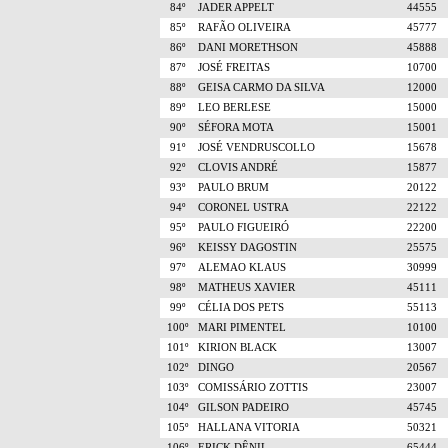
84º
JADER APPELT
44555
85º
RAFÃO OLIVEIRA
45777
86º
DANI MORETHSON
45888
87º
JOSÉ FREITAS
10700
88º
GEISA CARMO DA SILVA
12000
89º
LEO BERLESE
15000
90º
SÉFORA MOTA
15001
91º
JOSÉ VENDRUSCOLLO
15678
92º
CLOVIS ANDRÉ
15877
93º
PAULO BRUM
20122
94º
CORONEL USTRA
22122
95º
PAULO FIGUEIRÓ
22200
96º
KEISSY DAGOSTIN
25575
97º
ALEMAO KLAUS
30999
98º
MATHEUS XAVIER
45111
99º
CÉLIA DOS PETS
55113
100º
MARI PIMENTEL
10100
101º
KIRION BLACK
13007
102º
DINGO
20567
103º
COMISSÁRIO ZOTTIS
23007
104º
GILSON PADEIRO
45745
105º
HALLANA VITORIA
50321
106º
ERICK DÊNIL
65444