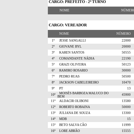
CARGO: PREFEITO - 2º TURNO
NOME
NÚME
CARGO: VEREADOR
NOME
NÚMERO
1º
JESSE SANGALLI
22000
2º
GIOVANE BYL
20000
3º
KAREN SANTOS
50555
4º
COMANDANTE NÁDIA
22190
5º
GRAZI OLIVEIRA
50123
6º
RAMIRO ROSARIO
30000
7º
PEDRO RUAS
50500
8º
JACKSON CABELEIREIRO
10470
9º
PT
13
MOISÉS BARBOZA MALUCO DO
10º
45900
BEM
11º
ALDACIR OLIBONI
13580
12º
ROBERTO ROBAINA
50000
13º
JULIANA DE SOUZA
13300
14º
MDB
15
15º
BETO SALVA CÃO
11999
16º
LORE ABRÃO
15555