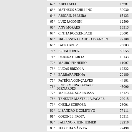
62º
ADELI SELL
13601
63º
MATHEUS SCHILLING
30030
64º
ABIGAIL PEREIRA
65123
65º
LUIZ JACOMINI
12500
66º
ANY MORAES
13913
67º
CINTIA ROCKENBACH
20001
68º
PROFESSOR CLAUDIO FRANZEN
22100
69º
FABIO BRITZ
23003
70º
BRUNO ORTIZ
55555
71º
DÉBORA GARCIA
10133
72º
MAURO PINHEIRO
11007
73º
LUCAS BRIZOLA
12222
74º
BARBARA PENNA
20180
75º
PATRÍCIA GONÇALVES
44181
ENFERMEIRA TATIANE
76º
45000
BERNARDES
77º
MARCELO SGARBOSSA
18123
78º
TENENTE MASTELLA JACARÉ
22015
79º
CHEILA SCHRÖER
23001
80º
LISANDRO E COLETIVO
77111
81º
CORONEL FROTA
10911
82º
FABIANO RHEINHEIMER
22210
83º
PEIXE DA VÁRZEA
22490