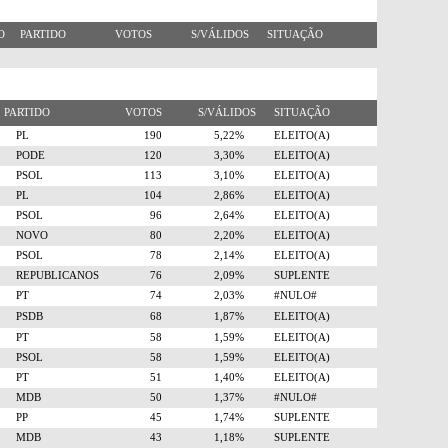
RO
PARTIDO
VOTOS
S/VÁLIDOS
SITUAÇÃO
PARTIDO
VOTOS
S/VÁLIDOS
SITUAÇÃO
PL
190
5,22%
ELEITO(A)
PODE
120
3,30%
ELEITO(A)
PSOL
113
3,10%
ELEITO(A)
PL
104
2,86%
ELEITO(A)
PSOL
96
2,64%
ELEITO(A)
NOVO
80
2,20%
ELEITO(A)
PSOL
78
2,14%
ELEITO(A)
REPUBLICANOS
76
2,09%
SUPLENTE
PT
74
2,03%
#NULO#
PSDB
68
1,87%
ELEITO(A)
PT
58
1,59%
ELEITO(A)
PSOL
58
1,59%
ELEITO(A)
PT
51
1,40%
ELEITO(A)
MDB
50
1,37%
#NULO#
PP
45
1,74%
SUPLENTE
MDB
43
1,18%
SUPLENTE