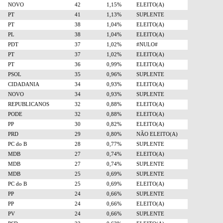
NOVO
42
1,15%
ELEITO(A)
PT
41
1,13%
SUPLENTE
PT
38
1,04%
ELEITO(A)
PL
38
1,04%
ELEITO(A)
PDT
37
1,02%
#NULO#
PT
37
1,02%
ELEITO(A)
PT
36
0,99%
ELEITO(A)
PSOL
35
0,96%
SUPLENTE
CIDADANIA
34
0,93%
ELEITO(A)
NOVO
34
0,93%
SUPLENTE
REPUBLICANOS
32
0,88%
ELEITO(A)
PODE
32
0,88%
ELEITO(A)
PP
30
0,82%
ELEITO(A)
PRD
29
0,80%
NÃO ELEITO(A)
PC do B
28
0,77%
SUPLENTE
MDB
27
0,74%
ELEITO(A)
MDB
27
0,74%
SUPLENTE
MDB
25
0,69%
SUPLENTE
PC do B
25
0,69%
ELEITO(A)
PP
24
0,66%
SUPLENTE
PP
24
0,66%
ELEITO(A)
PV
24
0,66%
SUPLENTE