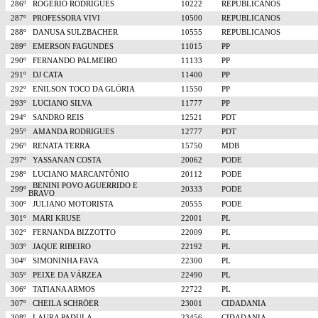
286º
ROGÉRIO RODRIGUES
10222
REPUBLICANOS
287º
PROFESSORA VIVI
10500
REPUBLICANOS
288º
DANUSA SULZBACHER
10555
REPUBLICANOS
289º
EMERSON FAGUNDES
11015
PP
290º
FERNANDO PALMEIRO
11133
PP
291º
DJ CATA
11400
PP
292º
ENILSON TOCO DA GLÓRIA
11550
PP
293º
LUCIANO SILVA
11777
PP
294º
SANDRO REIS
12521
PDT
295º
AMANDA RODRIGUES
12777
PDT
296º
RENATA TERRA
15750
MDB
297º
YASSANAN COSTA
20062
PODE
298º
LUCIANO MARCANTÔNIO
20112
PODE
BENINI POVO AGUERRIDO E
299º
20333
PODE
BRAVO
300º
JULIANO MOTORISTA
20555
PODE
301º
MARI KRUSE
22001
PL
302º
FERNANDA BIZZOTTO
22009
PL
303º
JAQUE RIBEIRO
22192
PL
304º
SIMONINHA FAVA
22300
PL
305º
PEIXE DA VÁRZEA
22490
PL
306º
TATIANA ARMOS
22722
PL
307º
CHEILA SCHRÖER
23001
CIDADANIA
308º
LAURA PADULA
23456
CIDADANIA