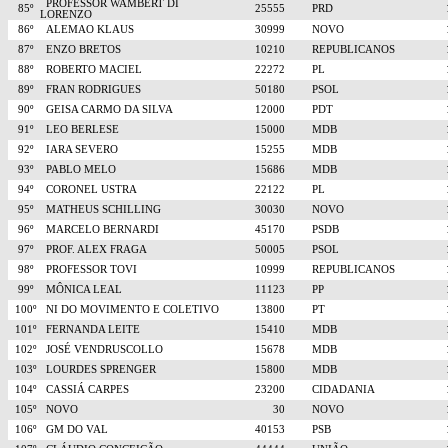
PROFESSOR WAMBERT DI
85º
25555
PRD
LORENZO
86º
ALEMAO KLAUS
30999
NOVO
87º
ENZO BRETOS
10210
REPUBLICANOS
88º
ROBERTO MACIEL
22272
PL
89º
FRAN RODRIGUES
50180
PSOL
90º
GEISA CARMO DA SILVA
12000
PDT
91º
LEO BERLESE
15000
MDB
92º
IARA SEVERO
15255
MDB
93º
PABLO MELO
15686
MDB
94º
CORONEL USTRA
22122
PL
95º
MATHEUS SCHILLING
30030
NOVO
96º
MARCELO BERNARDI
45170
PSDB
97º
PROF. ALEX FRAGA
50005
PSOL
98º
PROFESSOR TOVI
10999
REPUBLICANOS
99º
MÔNICA LEAL
11123
PP
100º
NI DO MOVIMENTO E COLETIVO
13800
PT
101º
FERNANDA LEITE
15410
MDB
102º
JOSÉ VENDRUSCOLLO
15678
MDB
103º
LOURDES SPRENGER
15800
MDB
104º
CASSIÁ CARPES
23200
CIDADANIA
105º
NOVO
30
NOVO
106º
GM DO VAL
40153
PSB