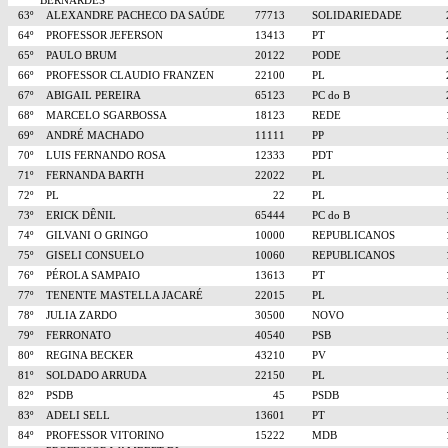
BERNARDES
63º
ALEXANDRE PACHECO DA SAÚDE
77713
SOLIDARIEDADE
64º
PROFESSOR JEFERSON
13413
PT
65º
PAULO BRUM
20122
PODE
66º
PROFESSOR CLAUDIO FRANZEN
22100
PL
67º
ABIGAIL PEREIRA
65123
PC do B
68º
MARCELO SGARBOSSA
18123
REDE
69º
ANDRÉ MACHADO
11111
PP
70º
LUIS FERNANDO ROSA
12333
PDT
71º
FERNANDA BARTH
22022
PL
72º
PL
22
PL
73º
ERICK DÊNIL
65444
PC do B
74º
GILVANI O GRINGO
10000
REPUBLICANOS
75º
GISELI CONSUELO
10060
REPUBLICANOS
76º
PÉROLA SAMPAIO
13613
PT
77º
TENENTE MASTELLA JACARÉ
22015
PL
78º
JULIA ZARDO
30500
NOVO
79º
FERRONATO
40540
PSB
80º
REGINA BECKER
43210
PV
81º
SOLDADO ARRUDA
22150
PL
82º
PSDB
45
PSDB
83º
ADELI SELL
13601
PT
84º
PROFESSOR VITORINO
15222
MDB