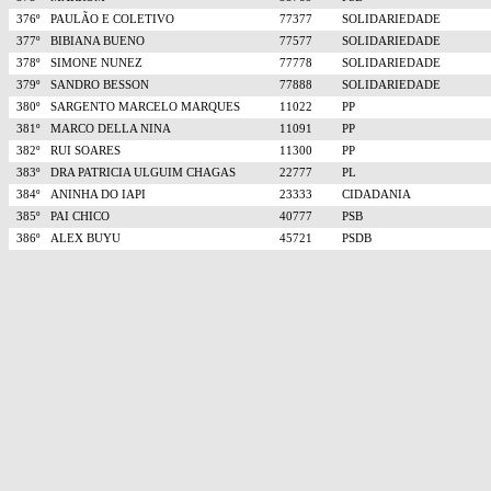
376º
PAULÃO E COLETIVO
77377
SOLIDARIEDADE
377º
BIBIANA BUENO
77577
SOLIDARIEDADE
378º
SIMONE NUNEZ
77778
SOLIDARIEDADE
379º
SANDRO BESSON
77888
SOLIDARIEDADE
380º
SARGENTO MARCELO MARQUES
11022
PP
381º
MARCO DELLA NINA
11091
PP
382º
RUI SOARES
11300
PP
383º
DRA PATRICIA ULGUIM CHAGAS
22777
PL
384º
ANINHA DO IAPI
23333
CIDADANIA
385º
PAI CHICO
40777
PSB
386º
ALEX BUYU
45721
PSDB