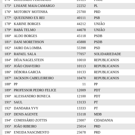
175º
LISIANE MAIA CAMARGO
22252
PL
176º
MOTOBOY MOTINHA
25700
PRD
177º
QUEIXINHO EX REI
40111
PSB
178º
KARINE BORGES
44212
UNIÃO
179º
BABÁ TELMO
44678
UNIÃO
180º
ALDO BORGES
45118
PSDB
181º
DANI MORETHSON
45888
PSDB
182º
JAIRO DA LOMBA
55398
PSD
183º
RAFAEL SALA
77057
SOLIDARIEDADE
184º
DÉIA NAGELSTEIN
10010
REPUBLICANOS
185º
JOÃO CHAVEIRO
10113
REPUBLICANOS
186º
DÉBORA GARCIA
10133
REPUBLICANOS
187º
JACKSON CABELEIREIRO
10470
REPUBLICANOS
188º
PP
11
PP
189º
PROFESSOR PEDRO FELICE
12009
PDT
190º
ALESSANDRO BONECA
12100
PDT
191º
SAUL
13133
PT
192º
DANDARA YVY
13333
PT
193º
DENIS AGENTE
15118
MDB
194º
COMISSÁRIO ZOTTIS
23007
CIDADANIA
195º
JOÃO RIBEIRO
25014
PRD
196º
ENEIDA NASCIMENTO
25678
PRD