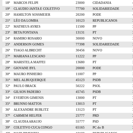
18º
MARCOS FELIPI
23000
CIDADANIA
19º
CLAUDIO JANTA E COLETIVO
77700
SOLIDARIEDADE
20º
HAMILTON SOSSMEIER
20200
PODE
21º
LÉO DA LOMBA
10123
REPUBLICANOS
22º
MATHEUS AYRES
11500
PP
23º
BETA FONTANA
13131
PT
24º
RAMIRO ROSARIO
30000
NOVO
25º
ANDERSON GOMES
77398
SOLIDARIEDADE
26º
TIAGO ALBRECHT
30456
NOVO
27º
MARIANA LESCANO
11222
PP
28º
MARISTELA MAFFEI
13680
PT
29º
GIOVANE BYL
20000
PODE
30º
MAURO PINHEIRO
11007
PP
31º
MEL ALBUQUERQUE
45123
PSDB
32º
PAULO BRACK
50222
PSOL
33º
GILSON PADEIRO
45745
PSDB
34º
EVERTON GIMENIS
13000
PT
35º
BRUNNO MATTOS
13013
PT
36º
ALEXANDRE BUBLITZ
13123
PT
37º
CARMEM HELFER
25777
PRD
38º
CLAUDIA ARAUJO
55777
PSD
39º
COLETIVO CUCA CONGO
65165
PC do B