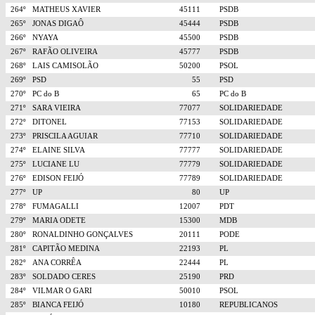
264º
MATHEUS XAVIER
45111
PSDB
265º
JONAS DIGAÔ
45444
PSDB
266º
NYAYA
45500
PSDB
267º
RAFÃO OLIVEIRA
45777
PSDB
268º
LAIS CAMISOLÃO
50200
PSOL
269º
PSD
55
PSD
270º
PC do B
65
PC do B
271º
SARA VIEIRA
77077
SOLIDARIEDADE
272º
DITONEL
77153
SOLIDARIEDADE
273º
PRISCILA AGUIAR
77710
SOLIDARIEDADE
274º
ELAINE SILVA
77777
SOLIDARIEDADE
275º
LUCIANE LU
77779
SOLIDARIEDADE
276º
EDISON FEIJÓ
77789
SOLIDARIEDADE
277º
UP
80
UP
278º
FUMAGALLI
12007
PDT
279º
MARIA ODETE
15300
MDB
280º
RONALDINHO GONÇALVES
20111
PODE
281º
CAPITÃO MEDINA
22193
PL
282º
ANA CORRÊA
22444
PL
283º
SOLDADO CERES
25190
PRD
284º
VILMAR O GARI
50010
PSOL
285º
BIANCA FEIJÓ
10180
REPUBLICANOS