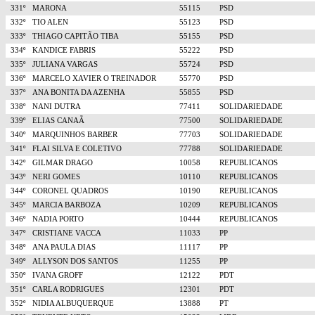
331º
MARONA
55115
PSD
332º
TIO ALEN
55123
PSD
333º
THIAGO CAPITÃO TIBA
55155
PSD
334º
KANDICE FABRIS
55222
PSD
335º
JULIANA VARGAS
55724
PSD
336º
MARCELO XAVIER O TREINADOR
55770
PSD
337º
ANA BONITA DA AZENHA
55855
PSD
338º
NANI DUTRA
77411
SOLIDARIEDADE
339º
ELIAS CANAÃ
77500
SOLIDARIEDADE
340º
MARQUINHOS BARBER
77703
SOLIDARIEDADE
341º
FLAI SILVA E COLETIVO
77788
SOLIDARIEDADE
342º
GILMAR DRAGO
10058
REPUBLICANOS
343º
NERI GOMES
10110
REPUBLICANOS
344º
CORONEL QUADROS
10190
REPUBLICANOS
345º
MARCIA BARBOZA
10209
REPUBLICANOS
346º
NADIA PORTO
10444
REPUBLICANOS
347º
CRISTIANE VACCA
11033
PP
348º
ANA PAULA DIAS
11117
PP
349º
ALLYSON DOS SANTOS
11255
PP
350º
IVANA GROFF
12122
PDT
351º
CARLA RODRIGUES
12301
PDT
352º
NIDIA ALBUQUERQUE
13888
PT