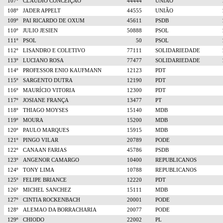
107º
CLÁUDIO CONCEIÇÃO
44444
UNIÃO
108º
JADER APPELT
44555
UNIÃO
109º
PAI RICARDO DE OXUM
45611
PSDB
110º
JULIO JESIEN
50888
PSOL
111º
PSOL
50
PSOL
112º
LISANDRO E COLETIVO
77111
SOLIDARIEDADE
113º
LUCIANO ROSA
77477
SOLIDARIEDADE
114º
PROFESSOR ENIO KAUFMANN
12123
PDT
115º
SARGENTO DUTRA
12190
PDT
116º
MAURÍCIO VITORIA
12300
PDT
117º
JOSIANE FRANÇA
13477
PT
118º
THIAGO MOYSES
15140
MDB
119º
MOURA
15200
MDB
120º
PAULO MARQUES
15915
MDB
121º
PINGO VILAR
20789
PODE
122º
CANAAN FARIAS
45786
PSDB
123º
ANGENOR CAMARGO
10400
REPUBLICANOS
124º
TONY LIMA
10788
REPUBLICANOS
125º
FELIPE BRIANCE
12220
PDT
126º
MICHEL SANCHEZ
15111
MDB
127º
CINTIA ROCKENBACH
20001
PODE
128º
ALEMAO DA BORRACHARIA
20077
PODE
129º
CHIODO
22002
PL