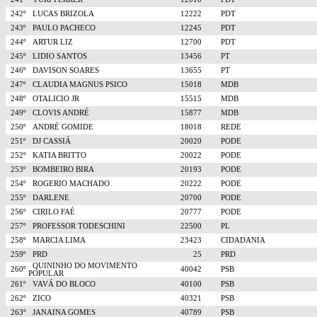
242º
LUCAS BRIZOLA
12222
PDT
243º
PAULO PACHECO
12245
PDT
244º
ARTUR LIZ
12700
PDT
245º
LIDIO SANTOS
13456
PT
246º
DAVISON SOARES
13655
PT
247º
CLAUDIA MAGNUS PSICO
15018
MDB
248º
OTALICIO JR
15515
MDB
249º
CLOVIS ANDRÉ
15877
MDB
250º
ANDRÉ GOMIDE
18018
REDE
251º
DJ CASSIÁ
20020
PODE
252º
KATIA BRITTO
20022
PODE
253º
BOMBEIRO BIRA
20193
PODE
254º
ROGERIO MACHADO
20222
PODE
255º
DARLENE
20700
PODE
256º
CIRILO FAÉ
20777
PODE
257º
PROFESSOR TODESCHINI
22500
PL
258º
MARCIA LIMA
23423
CIDADANIA
259º
PRD
25
PRD
QUININHO DO MOVIMENTO
260º
40042
PSB
POPULAR
261º
VAVÁ DO BLOCO
40100
PSB
262º
ZICO
40321
PSB
263º
JANAINA GOMES
40789
PSB