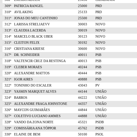
309º
PATRICIA RANGEL
25000
PRD
310º
AVILAKING
25133
PRD
311º
JONAS DO MEU CANTINHO
25500
PRD
312º
LARISSA STRELIAEVV
30003
NOVO
313º
CLAUDIA LACERDA
30019
NOVO
314º
MARCELO BLACK UBER
30123
NOVO
315º
CLEITON FELIX
30192
NOVO
316º
CRISTIANA KRIESE
30600
NOVO
317º
DR. SCHNEIDER
40011
PSB
318º
VALTENCIR CRUZ DA RESTINGA
40013
PSB
319º
CLEBER MORAES
40244
PSB
320º
ALEXANDRE MATTOS
40444
PSB
321º
IGOR AIRES
40888
PSB
322º
TONINHO DO ESCALER
43043
PV
323º
YASMIN MARQUET ALVES
44144
UNIÃO
324º
BARROS
44222
UNIÃO
325º
ALEXANDRE FRAGA JOHNSTONE
44357
UNIÃO
326º
MAYCON GUIMARÃES
44844
UNIÃO
327º
COLETIVO LUCIANO AMMES
44888
UNIÃO
328º
VANDO DA ZONA NORTE
45321
PSDB
329º
COMISSÁRIA ANA TÓPPOR
45762
PSDB
330º
ELAINE DE BEM
50100
PSOL