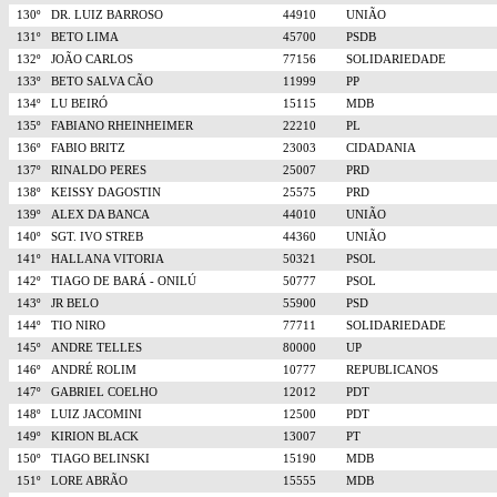
130º
DR. LUIZ BARROSO
44910
UNIÃO
131º
BETO LIMA
45700
PSDB
132º
JOÃO CARLOS
77156
SOLIDARIEDADE
133º
BETO SALVA CÃO
11999
PP
134º
LU BEIRÓ
15115
MDB
135º
FABIANO RHEINHEIMER
22210
PL
136º
FABIO BRITZ
23003
CIDADANIA
137º
RINALDO PERES
25007
PRD
138º
KEISSY DAGOSTIN
25575
PRD
139º
ALEX DA BANCA
44010
UNIÃO
140º
SGT. IVO STREB
44360
UNIÃO
141º
HALLANA VITORIA
50321
PSOL
142º
TIAGO DE BARÁ - ONILÚ
50777
PSOL
143º
JR BELO
55900
PSD
144º
TIO NIRO
77711
SOLIDARIEDADE
145º
ANDRE TELLES
80000
UP
146º
ANDRÉ ROLIM
10777
REPUBLICANOS
147º
GABRIEL COELHO
12012
PDT
148º
LUIZ JACOMINI
12500
PDT
149º
KIRION BLACK
13007
PT
150º
TIAGO BELINSKI
15190
MDB
151º
LORE ABRÃO
15555
MDB