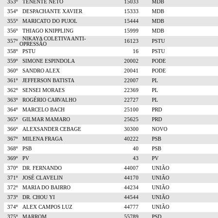
353º
TENENTE NETO
15033
MDB
354º
DESPACHANTE XAVIER
15333
MDB
355º
MARICATO DO PUJOL
15444
MDB
356º
THIAGO KNIPPLING
15999
MDB
NIKAYA COLETIVA ANTI-
357º
16123
PSTU
OPRESSÃO
358º
PSTU
16
PSTU
359º
SIMONE ESPINDOLA
20002
PODE
360º
SANDRO ALEX
20041
PODE
361º
JEFFERSON BATISTA
22007
PL
362º
SENSEI MORAES
22369
PL
363º
ROGÉRIO CARVALHO
22727
PL
364º
MARCELO BACH
25100
PRD
365º
GILMAR MAMARO
25625
PRD
366º
ALEXSANDER CEBAGE
30300
NOVO
367º
MILENA FRAGA
40222
PSB
368º
PSB
40
PSB
369º
PV
43
PV
370º
DR. FERNANDO
44007
UNIÃO
371º
JOSÉ CLAVELIN
44170
UNIÃO
372º
MARIA DO BAIRRO
44234
UNIÃO
373º
DR. CHOU YI
44544
UNIÃO
374º
ALEX CAMPOS LUZ
44777
UNIÃO
375º
MARROM
55789
PSD