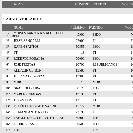
NOME
NÚMERO
PARTIDO
VOTO
CARGO: VEREADOR
NOME
NÚMERO
PARTIDO
VO
MOISÉS BARBOZA MALUCO DO
1º
45900
PSDB
BEM
2º
JESSE SANGALLI
22000
PL
3º
KAREN SANTOS
50555
PSOL
4º
PT
13
PT
5º
ROBERTO ROBAINA
50000
PSOL
6º
JOSÉ FREITAS
10700
REPUBLICANOS
7º
ALDACIR OLIBONI
13580
PT
8º
JULIANA DE SOUZA
13300
PT
9º
MDB
15
MDB
10º
GRAZI OLIVEIRA
50123
PSOL
11º
MÁRCIO CHAGAS
13130
PT
12º
JONAS REIS
13113
PT
13º
PSICÓLOGA TANISE SABINO
15777
MDB
14º
COMANDANTE NÁDIA
22190
PL
15º
RAFAEL DO COLETIVO É GERAL
40000
PSB
16º
PEDRO RUAS
50500
PSOL
17º
PDT
12
PDT