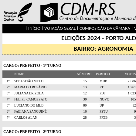
|
INÍCIO
|
VOTAÇÃO GERAL
|
COMPOSIÇÃO DA CÂMARA
|
ELEIÇÕES 2024 - PORTO AL
BAIRRO: AGRONOMIA
CARGO: PREFEITO - 1º TURNO
NOME
NÚMERO
PARTIDO
VOTO
1º
SEBASTIÃO MELO
15
MDB
2.6
2º
MARIA DO ROSÁRIO
13
PT
1.7
3º
JULIANA BRIZOLA
12
PDT
1.0
4º
FELIPE CAMOZZATO
30
NOVO
10
5º
LUCIANO DO MLB
80
UP
1
6º
FABIANA SANGUINÉ
16
PSTU
7º
CARLOS ALAN
28
PRTB
CARGO: PREFEITO - 2º TURNO