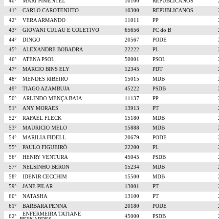
40º
MARI PIMENTEL
10100
REPUBLICANOS
41º
CARLO CAROTENUTO
10300
REPUBLICANOS
42º
VERA ARMANDO
11011
PP
43º
GIOVANI CULAU E COLETIVO
65656
PC do B
44º
DINGO
20567
PODE
45º
ALEXANDRE BOBADRA
22222
PL
46º
ATENA PSOL
50001
PSOL
47º
MARCIO BINS ELY
12345
PDT
48º
MENDES RIBEIRO
15015
MDB
49º
TIAGO AZAMBUJA
45222
PSDB
50º
ARLINDO MENÇA BAIA
11137
PP
51º
ANY MORAES
13913
PT
52º
RAFAEL FLECK
15180
MDB
53º
MAURICIO MELO
15888
MDB
54º
MARILIA FIDELL
20679
PODE
55º
PAULO FIGUEIRÓ
22200
PL
56º
HENRY VENTURA
45045
PSDB
57º
NELSINHO BERON
15234
MDB
58º
IDENIR CECCHIM
15500
MDB
59º
JANE PILAR
13001
PT
60º
NATASHA
13100
PT
61º
BARBARA PENNA
20180
PODE
ENFERMEIRA TATIANE
62º
45000
PSDB