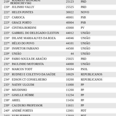
RODRIGO SIGNORINI
219º
25123
PRD
BERDICHEVSKI
220º
JULINHO VALLY
25525
PRD
221º
HELEN PONTES
30022
NOVO
222º
CARIOCA
40001
PSB
223º
GRACE PORTO
40004
PSB
224º
CINTHIA BORDINI
43000
PV
225º
GABRIEL DO DELEGADO CLEITON
44012
UNIÃO
226º
DILANE MARIA ALVES DA ROZA
44046
UNIÃO
227º
HÉLIO DO POVO
44101
UNIÃO
228º
INSPETOR FABIANO
44500
UNIÃO
229º
UNIÃO
44
UNIÃO
230º
FABIO SOUZA DE ARAÚJO
25025
PRD
231º
PAULINHO MOTORISTA
44000
UNIÃO
232º
MARCOS TODT
50104
PSOL
233º
RUDNEI E COLETIVO DA SAÚDE
10029
REPUBLICANOS
234º
EDSON CT CONSELHEIRO
10200
REPUBLICANOS
235º
NATHY ULGUIM
11000
PP
236º
MIUDINHO
11200
PP
237º
GISELLE HÜBBE
11234
PP
238º
ARIEL
11456
PP
239º
CAUDURO PROFESSOR
11611
PP
240º
ANDRÉ FORTES
12001
PDT
241º
YURI FERRER
12010
PDT