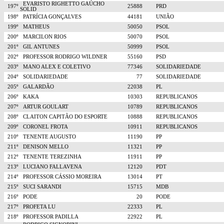
EVARISTO RIGHETTO GAÚCHO
197º
25888
PRD
SOLID
198º
PATRÍCIA GONÇALVES
44181
UNIÃO
199º
MATHEUS
50050
PSOL
200º
MARCILON RIOS
50070
PSOL
201º
GIL ANTUNES
50999
PSOL
202º
PROFESSOR RODRIGO WILDNER
55160
PSD
203º
MANO ALEX E COLETIVO
77346
SOLIDARIEDADE
204º
SOLIDARIEDADE
77
SOLIDARIEDADE
205º
GALARDÃO
22038
PL
206º
KAKA
10303
REPUBLICANOS
207º
ARTUR GOULART
10789
REPUBLICANOS
208º
CLAITON CAPITÃO DO ESPORTE
10888
REPUBLICANOS
209º
CORONEL FROTA
10911
REPUBLICANOS
210º
TENENTE AUGUSTO
11190
PP
211º
DENISON MELLO
11321
PP
212º
TENENTE TEREZINHA
11911
PP
213º
LUCIANO FALLAVENA
12120
PDT
214º
PROFESSOR CÁSSIO MOREIRA
13014
PT
215º
SUCI SARANDI
15715
MDB
216º
PODE
20
PODE
217º
PROFETA LU
22333
PL
218º
PROFESSOR PADILLA
22922
PL