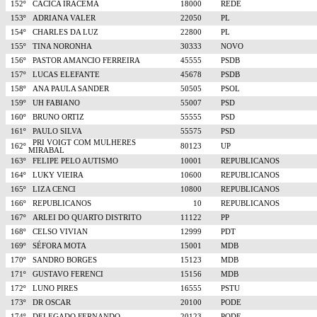
152º
CACICA IRACEMA
18000
REDE
153º
ADRIANA VALER
22050
PL
154º
CHARLES DA LUZ
22800
PL
155º
TINA NORONHA
30333
NOVO
156º
PASTOR AMANCIO FERREIRA
45555
PSDB
157º
LUCAS ELEFANTE
45678
PSDB
158º
ANA PAULA SANDER
50505
PSOL
159º
UH FABIANO
55007
PSD
160º
BRUNO ORTIZ
55555
PSD
161º
PAULO SILVA
55575
PSD
PRI VOIGT COM MULHERES
162º
80123
UP
MIRABAL
163º
FELIPE PELO AUTISMO
10001
REPUBLICANOS
164º
LUKY VIEIRA
10600
REPUBLICANOS
165º
LIZA CENCI
10800
REPUBLICANOS
166º
REPUBLICANOS
10
REPUBLICANOS
167º
ARLEI DO QUARTO DISTRITO
11122
PP
168º
CELSO VIVIAN
12999
PDT
169º
SÉFORA MOTA
15001
MDB
170º
SANDRO BORGES
15123
MDB
171º
GUSTAVO FERENCI
15156
MDB
172º
LUNO PIRES
16555
PSTU
173º
DR OSCAR
20100
PODE
174º
DELEGADO FERNANDO
20123
PODE