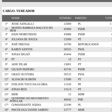
CARGO: VEREADOR
NOME
NÚMERO
PARTIDO
VO
1º
JESSE SANGALLI
22000
PL
MOISÉS BARBOZA MALUCO DO
2º
45900
PSDB
BEM
3º
DANI MORETHSON
45888
PSDB
4º
JULIANA DE SOUZA
13300
PT
5º
JOSÉ FREITAS
10700
REPUBLICANOS
6º
KAREN SANTOS
50555
PSOL
7º
JONAS DIGAÔ
45444
PSDB
8º
PT
13
PT
9º
JANE PILAR
13001
PT
10º
GILSON PADEIRO
45745
PSDB
11º
GRAZI OLIVEIRA
50123
PSOL
12º
ALDACIR OLIBONI
13580
PT
13º
ENILSON TOCO DA GLÓRIA
11550
PP
14º
JONAS REIS
13113
PT
15º
MDB
15
MDB
QUININHO DO MOVIMENTO
16º
40042
PSB
POPULAR
17º
COMANDANTE NÁDIA
22190
PL
18º
PSICÓLOGA TANISE SABINO
15777
MDB