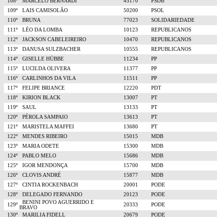
108º
MARCELO BERNARDI
45170
PSDB
109º
LAIS CAMISOLÃO
50200
PSOL
110º
BRUNA
77023
SOLIDARIEDADE
111º
LÉO DA LOMBA
10123
REPUBLICANOS
112º
JACKSON CABELEIREIRO
10470
REPUBLICANOS
113º
DANUSA SULZBACHER
10555
REPUBLICANOS
114º
GISELLE HÜBBE
11234
PP
115º
LUCILDA OLIVERA
11377
PP
116º
CARLINHOS DA VILA
11511
PP
117º
FELIPE BRIANCE
12220
PDT
118º
KIRION BLACK
13007
PT
119º
SAUL
13133
PT
120º
PÉROLA SAMPAIO
13613
PT
121º
MARISTELA MAFFEI
13680
PT
122º
MENDES RIBEIRO
15015
MDB
123º
MARIA ODETE
15300
MDB
124º
PABLO MELO
15686
MDB
125º
IGOR MENDONÇA
15700
MDB
126º
CLOVIS ANDRÉ
15877
MDB
127º
CINTIA ROCKENBACH
20001
PODE
128º
DELEGADO FERNANDO
20123
PODE
BENINI POVO AGUERRIDO E
129º
20333
PODE
BRAVO
130º
MARILIA FIDELL
20679
PODE