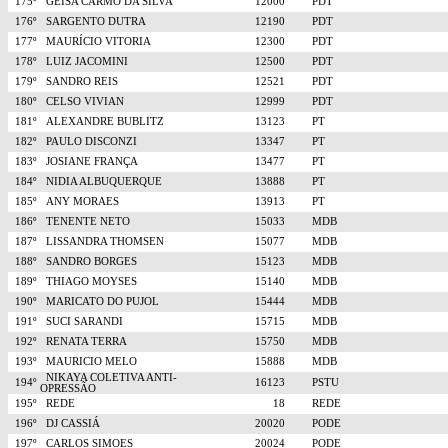
175º
GEISA CARMO DA SILVA
12000
PDT
176º
SARGENTO DUTRA
12190
PDT
177º
MAURÍCIO VITORIA
12300
PDT
178º
LUIZ JACOMINI
12500
PDT
179º
SANDRO REIS
12521
PDT
180º
CELSO VIVIAN
12999
PDT
181º
ALEXANDRE BUBLITZ
13123
PT
182º
PAULO DISCONZI
13347
PT
183º
JOSIANE FRANÇA
13477
PT
184º
NIDIA ALBUQUERQUE
13888
PT
185º
ANY MORAES
13913
PT
186º
TENENTE NETO
15033
MDB
187º
LISSANDRA THOMSEN
15077
MDB
188º
SANDRO BORGES
15123
MDB
189º
THIAGO MOYSES
15140
MDB
190º
MARICATO DO PUJOL
15444
MDB
191º
SUCI SARANDI
15715
MDB
192º
RENATA TERRA
15750
MDB
193º
MAURICIO MELO
15888
MDB
NIKAYA COLETIVA ANTI-
194º
16123
PSTU
OPRESSÃO
195º
REDE
18
REDE
196º
DJ CASSIÁ
20020
PODE
197º
CARLOS SIMOES
20024
PODE