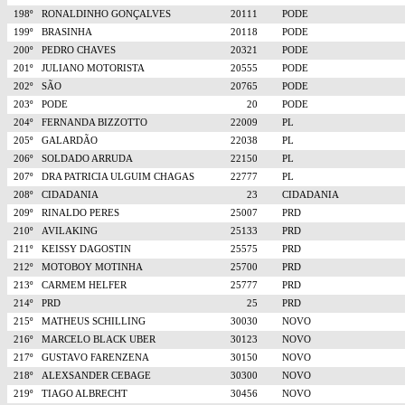
198º
RONALDINHO GONÇALVES
20111
PODE
199º
BRASINHA
20118
PODE
200º
PEDRO CHAVES
20321
PODE
201º
JULIANO MOTORISTA
20555
PODE
202º
SÃO
20765
PODE
203º
PODE
20
PODE
204º
FERNANDA BIZZOTTO
22009
PL
205º
GALARDÃO
22038
PL
206º
SOLDADO ARRUDA
22150
PL
207º
DRA PATRICIA ULGUIM CHAGAS
22777
PL
208º
CIDADANIA
23
CIDADANIA
209º
RINALDO PERES
25007
PRD
210º
AVILAKING
25133
PRD
211º
KEISSY DAGOSTIN
25575
PRD
212º
MOTOBOY MOTINHA
25700
PRD
213º
CARMEM HELFER
25777
PRD
214º
PRD
25
PRD
215º
MATHEUS SCHILLING
30030
NOVO
216º
MARCELO BLACK UBER
30123
NOVO
217º
GUSTAVO FARENZENA
30150
NOVO
218º
ALEXSANDER CEBAGE
30300
NOVO
219º
TIAGO ALBRECHT
30456
NOVO