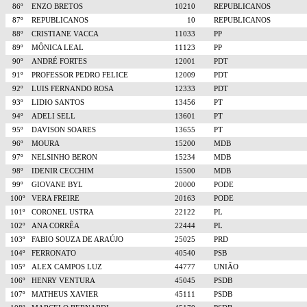
86º
ENZO BRETOS
10210
REPUBLICANOS
87º
REPUBLICANOS
10
REPUBLICANOS
88º
CRISTIANE VACCA
11033
PP
89º
MÔNICA LEAL
11123
PP
90º
ANDRÉ FORTES
12001
PDT
91º
PROFESSOR PEDRO FELICE
12009
PDT
92º
LUIS FERNANDO ROSA
12333
PDT
93º
LIDIO SANTOS
13456
PT
94º
ADELI SELL
13601
PT
95º
DAVISON SOARES
13655
PT
96º
MOURA
15200
MDB
97º
NELSINHO BERON
15234
MDB
98º
IDENIR CECCHIM
15500
MDB
99º
GIOVANE BYL
20000
PODE
100º
VERA FREIRE
20163
PODE
101º
CORONEL USTRA
22122
PL
102º
ANA CORRÊA
22444
PL
103º
FABIO SOUZA DE ARAÚJO
25025
PRD
104º
FERRONATO
40540
PSB
105º
ALEX CAMPOS LUZ
44777
UNIÃO
106º
HENRY VENTURA
45045
PSDB
107º
MATHEUS XAVIER
45111
PSDB