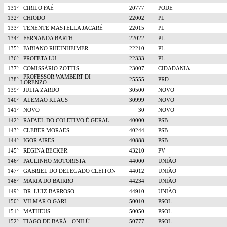
131º
CIRILO FAÉ
20777
PODE
132º
CHIODO
22002
PL
133º
TENENTE MASTELLA JACARÉ
22015
PL
134º
FERNANDA BARTH
22022
PL
135º
FABIANO RHEINHEIMER
22210
PL
136º
PROFETA LU
22333
PL
137º
COMISSÁRIO ZOTTIS
23007
CIDADANIA
PROFESSOR WAMBERT DI
138º
25555
PRD
LORENZO
139º
JULIA ZARDO
30500
NOVO
140º
ALEMAO KLAUS
30999
NOVO
141º
NOVO
30
NOVO
142º
RAFAEL DO COLETIVO É GERAL
40000
PSB
143º
CLEBER MORAES
40244
PSB
144º
IGOR AIRES
40888
PSB
145º
REGINA BECKER
43210
PV
146º
PAULINHO MOTORISTA
44000
UNIÃO
147º
GABRIEL DO DELEGADO CLEITON
44012
UNIÃO
148º
MARIA DO BAIRRO
44234
UNIÃO
149º
DR. LUIZ BARROSO
44910
UNIÃO
150º
VILMAR O GARI
50010
PSOL
151º
MATHEUS
50050
PSOL
152º
TIAGO DE BARÁ - ONILÚ
50777
PSOL