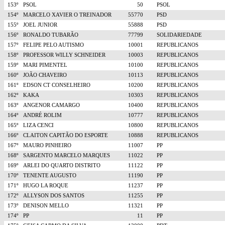
153º
PSOL
50
PSOL
154º
MARCELO XAVIER O TREINADOR
55770
PSD
155º
JOEL JUNIOR
55888
PSD
156º
RONALDO TUBARÃO
77799
SOLIDARIEDADE
157º
FELIPE PELO AUTISMO
10001
REPUBLICANOS
158º
PROFESSOR WILLY SCHNEIDER
10003
REPUBLICANOS
159º
MARI PIMENTEL
10100
REPUBLICANOS
160º
JOÃO CHAVEIRO
10113
REPUBLICANOS
161º
EDSON CT CONSELHEIRO
10200
REPUBLICANOS
162º
KAKA
10303
REPUBLICANOS
163º
ANGENOR CAMARGO
10400
REPUBLICANOS
164º
ANDRÉ ROLIM
10777
REPUBLICANOS
165º
LIZA CENCI
10800
REPUBLICANOS
166º
CLAITON CAPITÃO DO ESPORTE
10888
REPUBLICANOS
167º
MAURO PINHEIRO
11007
PP
168º
SARGENTO MARCELO MARQUES
11022
PP
169º
ARLEI DO QUARTO DISTRITO
11122
PP
170º
TENENTE AUGUSTO
11190
PP
171º
HUGO LA ROQUE
11237
PP
172º
ALLYSON DOS SANTOS
11255
PP
173º
DENISON MELLO
11321
PP
174º
PP
11
PP