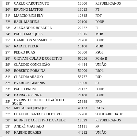
19º
CARLO CAROTENUTO
10300
REPUBLICANOS
20º
BRUNNO MATTOS
13013
PT
21º
MARCIO BINS ELY
12345
PDT
22º
RAUL MARTINS
20109
PODE
23º
ALEXANDRE BOBADRA
22222
PL
24º
PAULO MARQUES
15915
MDB
25º
HAMILTON SOSSMEIER
20200
PODE
26º
RAFAEL FLECK
15180
MDB
27º
PEDRO RUAS
50500
PSOL
28º
GIOVANI CULAU E COLETIVO
65656
PC do B
29º
CLÁUDIO CONCEIÇÃO
44444
UNIÃO
30º
ROBERTO ROBAINA
50000
PSOL
31º
CLAUDIA ARAUJO
55777
PSD
32º
EVERTON GIMENIS
13000
PT
33º
PAULO BRUM
20122
PODE
34º
BARBARA PENNA
20180
PODE
EVARISTO RIGHETTO GAÚCHO
35º
25888
PRD
SOLID
36º
MEL ALBUQUERQUE
45123
PSDB
37º
CLAUDIO JANTA E COLETIVO
77700
SOLIDARIEDADE
38º
RUDNEI E COLETIVO DA SAÚDE
10029
REPUBLICANOS
39º
ANDRÉ MACHADO
11111
PP
40º
KARINE BORGES
44212
UNIÃO