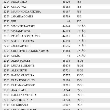
220º
NEGO LELO
40120
PSB
221º
GM DO VAL
40153
PSB
222º
MANINHO DA AZENHA
40167
PSB
223º
JANAINA GOMES
40789
PSB
224º
PSB
40
PSB
225º
WAGNER TAVARES
44044
UNIÃO
226º
VIVIANE ROSA
44123
UNIÃO
227º
PATRÍCIA GONÇALVES
44181
UNIÃO
228º
SGT. RUI FREITAS
44190
UNIÃO
229º
JADER APPELT
44555
UNIÃO
230º
COLETIVO LUCIANO AMMES
44888
UNIÃO
231º
UNIÃO
44
UNIÃO
232º
ALDO BORGES
45118
PSDB
233º
LUCAS ELEFANTE
45678
PSDB
234º
ALEX BUYU
45721
PSDB
235º
RAFÃO OLIVEIRA
45777
PSDB
236º
FRAN RODRIGUES
50180
PSOL
237º
FÁTIMA CARDOSO
50211
PSOL
238º
ANA BLACK
50244
PSOL
239º
HALLANA VITORIA
50321
PSOL
240º
MARCIO CUNHA
50778
PSOL
241º
UH FABIANO
55007
PSD
242º
LUIZ CARLOS TCHE
55008
PSD