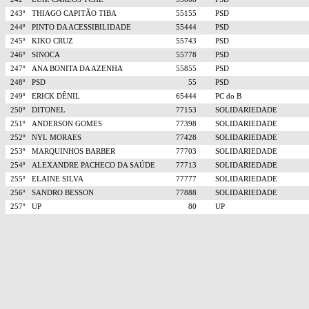
243º
THIAGO CAPITÃO TIBA
55155
PSD
244º
PINTO DA ACESSIBILIDADE
55444
PSD
245º
KIKO CRUZ
55743
PSD
246º
SINOCA
55778
PSD
247º
ANA BONITA DA AZENHA
55855
PSD
248º
PSD
55
PSD
249º
ERICK DÊNIL
65444
PC do B
250º
DITONEL
77153
SOLIDARIEDADE
251º
ANDERSON GOMES
77398
SOLIDARIEDADE
252º
NYL MORAES
77428
SOLIDARIEDADE
253º
MARQUINHOS BARBER
77703
SOLIDARIEDADE
254º
ALEXANDRE PACHECO DA SAÚDE
77713
SOLIDARIEDADE
255º
ELAINE SILVA
77777
SOLIDARIEDADE
256º
SANDRO BESSON
77888
SOLIDARIEDADE
257º
UP
80
UP