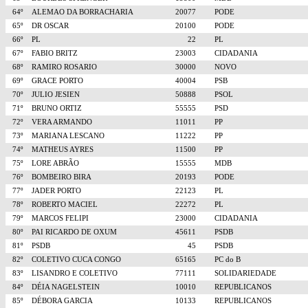
64º
ALEMAO DA BORRACHARIA
20077
PODE
65º
DR OSCAR
20100
PODE
66º
PL
22
PL
67º
FABIO BRITZ
23003
CIDADANIA
68º
RAMIRO ROSARIO
30000
NOVO
69º
GRACE PORTO
40004
PSB
70º
JULIO JESIEN
50888
PSOL
71º
BRUNO ORTIZ
55555
PSD
72º
VERA ARMANDO
11011
PP
73º
MARIANA LESCANO
11222
PP
74º
MATHEUS AYRES
11500
PP
75º
LORE ABRÃO
15555
MDB
76º
BOMBEIRO BIRA
20193
PODE
77º
JADER PORTO
22123
PL
78º
ROBERTO MACIEL
22272
PL
79º
MARCOS FELIPI
23000
CIDADANIA
80º
PAI RICARDO DE OXUM
45611
PSDB
81º
PSDB
45
PSDB
82º
COLETIVO CUCA CONGO
65165
PC do B
83º
LISANDRO E COLETIVO
77111
SOLIDARIEDADE
84º
DÉIA NAGELSTEIN
10010
REPUBLICANOS
85º
DÉBORA GARCIA
10133
REPUBLICANOS