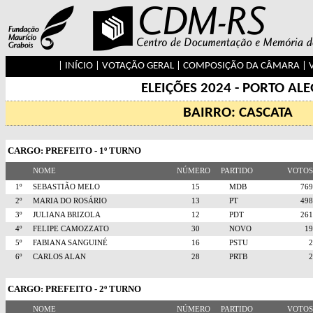
|
INÍCIO
|
VOTAÇÃO GERAL
|
COMPOSIÇÃO DA CÂMARA
|
ELEIÇÕES 2024 - PORTO AL
BAIRRO: CASCATA
CARGO: PREFEITO - 1º TURNO
NOME
NÚMERO
PARTIDO
VOTO
1º
SEBASTIÃO MELO
15
MDB
76
2º
MARIA DO ROSÁRIO
13
PT
49
3º
JULIANA BRIZOLA
12
PDT
26
4º
FELIPE CAMOZZATO
30
NOVO
1
5º
FABIANA SANGUINÉ
16
PSTU
6º
CARLOS ALAN
28
PRTB
CARGO: PREFEITO - 2º TURNO
NOME
NÚMERO
PARTIDO
VOTO