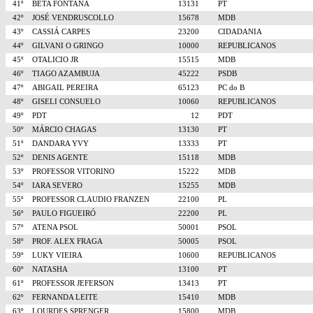
41º
BETA FONTANA
13131
PT
42º
JOSÉ VENDRUSCOLLO
15678
MDB
43º
CASSIÁ CARPES
23200
CIDADANIA
44º
GILVANI O GRINGO
10000
REPUBLICANOS
45º
OTALICIO JR
15515
MDB
46º
TIAGO AZAMBUJA
45222
PSDB
47º
ABIGAIL PEREIRA
65123
PC do B
48º
GISELI CONSUELO
10060
REPUBLICANOS
49º
PDT
12
PDT
50º
MÁRCIO CHAGAS
13130
PT
51º
DANDARA YVY
13333
PT
52º
DENIS AGENTE
15118
MDB
53º
PROFESSOR VITORINO
15222
MDB
54º
IARA SEVERO
15255
MDB
55º
PROFESSOR CLAUDIO FRANZEN
22100
PL
56º
PAULO FIGUEIRÓ
22200
PL
57º
ATENA PSOL
50001
PSOL
58º
PROF. ALEX FRAGA
50005
PSOL
59º
LUKY VIEIRA
10600
REPUBLICANOS
60º
NATASHA
13100
PT
61º
PROFESSOR JEFERSON
13413
PT
62º
FERNANDA LEITE
15410
MDB
63º
LOURDES SPRENGER
15800
MDB