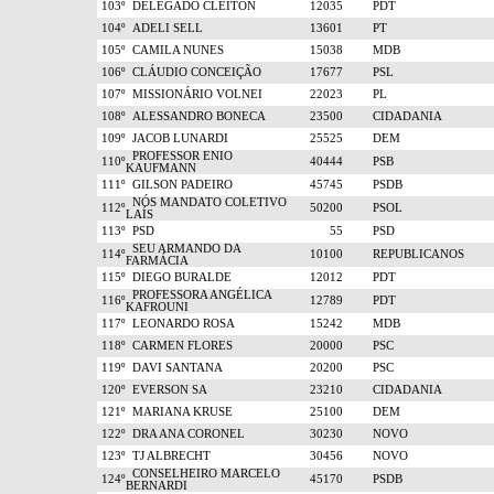
103º
DELEGADO CLEITON
12035
PDT
104º
ADELI SELL
13601
PT
105º
CAMILA NUNES
15038
MDB
106º
CLÁUDIO CONCEIÇÃO
17677
PSL
107º
MISSIONÁRIO VOLNEI
22023
PL
108º
ALESSANDRO BONECA
23500
CIDADANIA
109º
JACOB LUNARDI
25525
DEM
PROFESSOR ENIO
110º
40444
PSB
KAUFMANN
111º
GILSON PADEIRO
45745
PSDB
NÓS MANDATO COLETIVO
112º
50200
PSOL
LAÍS
113º
PSD
55
PSD
SEU ARMANDO DA
114º
10100
REPUBLICANOS
FARMÁCIA
115º
DIEGO BURALDE
12012
PDT
PROFESSORA ANGÉLICA
116º
12789
PDT
KAFROUNI
117º
LEONARDO ROSA
15242
MDB
118º
CARMEN FLORES
20000
PSC
119º
DAVI SANTANA
20200
PSC
120º
EVERSON SA
23210
CIDADANIA
121º
MARIANA KRUSE
25100
DEM
122º
DRA ANA CORONEL
30230
NOVO
123º
TJ ALBRECHT
30456
NOVO
CONSELHEIRO MARCELO
124º
45170
PSDB
BERNARDI