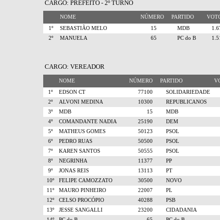
CARGO: PREFEITO - 2º TURNO
NOME
NÚMERO
PARTIDO
VO
1º
SEBASTIÃO MELO
15
MDB
1.
2º
MANUELA
65
PC do B
1.
CARGO: VEREADOR
NOME
NÚMERO
PARTIDO
V
1º
EDSON CT
77100
SOLIDARIEDADE
2º
ALVONI MEDINA
10300
REPUBLICANOS
3º
MDB
15
MDB
4º
COMANDANTE NADIA
25190
DEM
5º
MATHEUS GOMES
50123
PSOL
6º
PEDRO RUAS
50500
PSOL
7º
KAREN SANTOS
50555
PSOL
8º
NEGRINHA
11377
PP
9º
JONAS REIS
13113
PT
10º
FELIPE CAMOZZATO
30500
NOVO
11º
MAURO PINHEIRO
22007
PL
12º
CELSO PROCÓPIO
40288
PSB
13º
JESSE SANGALLI
23200
CIDADANIA
14º
PC do B
65
PC do B