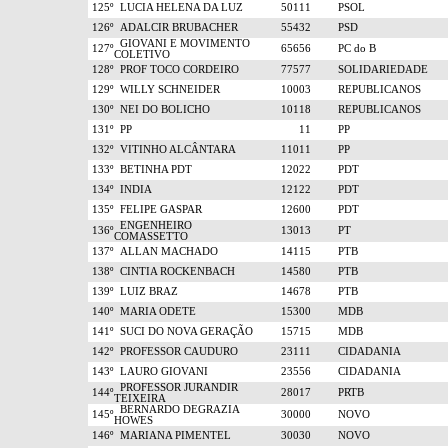
125º
LUCIA HELENA DA LUZ
50111
PSOL
126º
ADALCIR BRUBACHER
55432
PSD
GIOVANI E MOVIMENTO
127º
65656
PC do B
COLETIVO
128º
PROF TOCO CORDEIRO
77577
SOLIDARIEDADE
129º
WILLY SCHNEIDER
10003
REPUBLICANOS
130º
NEI DO BOLICHO
10118
REPUBLICANOS
131º
PP
11
PP
132º
VITINHO ALCÂNTARA
11011
PP
133º
BETINHA PDT
12022
PDT
134º
INDIA
12122
PDT
135º
FELIPE GASPAR
12600
PDT
ENGENHEIRO
136º
13013
PT
COMASSETTO
137º
ALLAN MACHADO
14115
PTB
138º
CINTIA ROCKENBACH
14580
PTB
139º
LUIZ BRAZ
14678
PTB
140º
MARIA ODETE
15300
MDB
141º
SUCI DO NOVA GERAÇÃO
15715
MDB
142º
PROFESSOR CAUDURO
23111
CIDADANIA
143º
LAURO GIOVANI
23556
CIDADANIA
PROFESSOR JURANDIR
144º
28017
PRTB
TEIXEIRA
BERNARDO DEGRAZIA
145º
30000
NOVO
HOWES
146º
MARIANA PIMENTEL
30030
NOVO