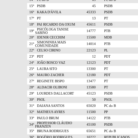
15º
PSDB
45
PSDB
16º
KAKA D'ÁVILA
45333
PSDB
17º
PT
13
PT
18º
PAI RICARDO DA OXUM
45611
PSDB
PSICÓLOGA TANISE
19º
14777
PTB
SABINO
20º
IDENIR CECCHIM
15500
MDB
SIMONINHA MAIS
21º
14014
PTB
COMUNIDADE
22º
CELSO CIRINO
22123
PL
23º
PDT
12
PDT
24º
JOÃO BOSCO VAZ
12123
PDT
25º
LAURA SITO
13300
PT
26º
MAURO ZACHER
12180
PDT
27º
REGINETE BISPO
13477
PT
28º
ALDACIR OLIBONI
13580
PT
29º
LOURDES DALLACORT
45123
PSDB
30º
PSOL
50
PSOL
31º
DAIANA SANTOS
65020
PC do B
32º
MATHEUS AYRES
11500
PP
33º
PAULO BRUM
14122
PTB
PROFESSOR CLÁUDIO
34º
45100
PSDB
FRANZEN
35º
BRUNA RODRIGUES
65651
PC do B
36º
ROGÉRIO RODRIGUES
10222
REPUBLICANOS