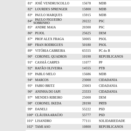
81º
JOSÉ VENDRUSCOLLO
15678
MDB
82º
LOURDES SPRENGER
15800
MDB
83º
PAULO MARQUES
15915
MDB
PAULO FIGUEIRO
84º
20222
PSC
SOBRINHO
85º
ANDRE MAIA
20300
PSC
86º
PUJOL
25625
DEM
87º
PROF ALEX FRAGA
50005
PSOL
88º
FRAN RODRIGUES
50180
PSOL
89º
VITÓRIA CABREIRA
65555
PC do B
90º
CORONEL QUADROS
10190
REPUBLICANOS
91º
CASSIÁ CARPES
11077
PP
92º
RAFÃO OLIVEIRA
14555
PTB
93º
PABLO MELO
15686
MDB
94º
MARCOS
23000
CIDADANIA
95º
FABIO BRITZ
23003
CIDADANIA
96º
ANINHA DO IAPI
23333
CIDADANIA
97º
MENDES RIBEIRO
25000
DEM
98º
CORONEL IKEDA
28190
PRTB
99º
DANELI
55222
PSD
100º
CLÁUDIA ARAÚJO
55777
PSD
101º
LISANDRO
77111
SOLIDARIEDADE
102º
TAMI ASO
10800
REPUBLICANOS