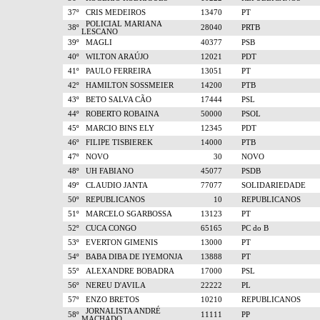
37º
CRIS MEDEIROS
13470
PT
POLICIAL MARIANA
38º
28040
PRTB
LESCANO
39º
MAGLI
40377
PSB
40º
WILTON ARAÚJO
12021
PDT
41º
PAULO FERREIRA
13051
PT
42º
HAMILTON SOSSMEIER
14200
PTB
43º
BETO SALVA CÃO
17444
PSL
44º
ROBERTO ROBAINA
50000
PSOL
45º
MARCIO BINS ELY
12345
PDT
46º
FILIPE TISBIEREK
14000
PTB
47º
NOVO
30
NOVO
48º
UH FABIANO
45077
PSDB
49º
CLAUDIO JANTA
77077
SOLIDARIEDADE
50º
REPUBLICANOS
10
REPUBLICANOS
51º
MARCELO SGARBOSSA
13123
PT
52º
CUCA CONGO
65165
PC do B
53º
EVERTON GIMENIS
13000
PT
54º
BABA DIBA DE IYEMONJA
13888
PT
55º
ALEXANDRE BOBADRA
17000
PSL
56º
NEREU D'AVILA
22222
PL
57º
ENZO BRETOS
10210
REPUBLICANOS
JORNALISTA ANDRÉ
58º
11111
PP
MACHADO