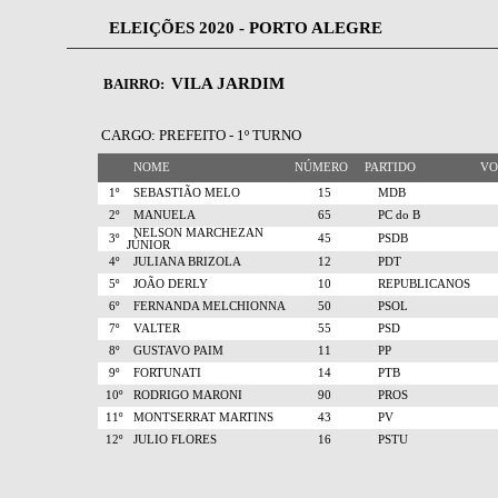
ELEIÇÕES 2020 - PORTO ALEGRE
VILA JARDIM
BAIRRO:
CARGO: PREFEITO - 1º TURNO
NOME
NÚMERO
PARTIDO
V
1º
SEBASTIÃO MELO
15
MDB
2º
MANUELA
65
PC do B
NELSON MARCHEZAN
3º
45
PSDB
JÚNIOR
4º
JULIANA BRIZOLA
12
PDT
5º
JOÃO DERLY
10
REPUBLICANOS
6º
FERNANDA MELCHIONNA
50
PSOL
7º
VALTER
55
PSD
8º
GUSTAVO PAIM
11
PP
9º
FORTUNATI
14
PTB
10º
RODRIGO MARONI
90
PROS
11º
MONTSERRAT MARTINS
43
PV
12º
JULIO FLORES
16
PSTU