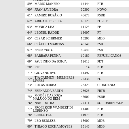
59º
MARIO MANFRO
14444
PTB
60º
JUAN SAVEDRA
30300
NOVO
61º
RAMIRO ROSÁRIO
45678
PSDB
62º
ABIGAIL PEREIRA
65123
PC do B
63º
MÔNICA LEAL
11123
PP
64º
LEONEL RADDE
13007
PT
65º
CEZAR SCHIRMER
15200
MDB
66º
CLÁUDIO MARTINS
40140
PSB
67º
FERRONATO
40540
PSB
68º
BARBARA PENNA
10180
REPUBLICANOS
69º
PAULINHO DA BONJA
12612
PDT
70º
PTB
14
PTB
71º
GIOVANE BYL
14497
PTB
TIA CARMEN - MULHERES
72º
22336
PL
LIVRES
73º
LUCAS BORBA
23323
CIDADANIA
74º
FERNANDA BARTH
28028
PRTB
MOISÉS BARBOZA
75º
45900
PSDB
MALUCO DO BEM
76º
NANI DUTRA
77411
SOLIDARIEDADE
PROFESSOR WAMBERT DI
77º
14400
PTB
LORENZO
78º
CIRILO FAE
14979
PTB
79º
LEO BERLESE
15000
MDB
80º
THIAGO ROCHA MOYSES
15140
MDB