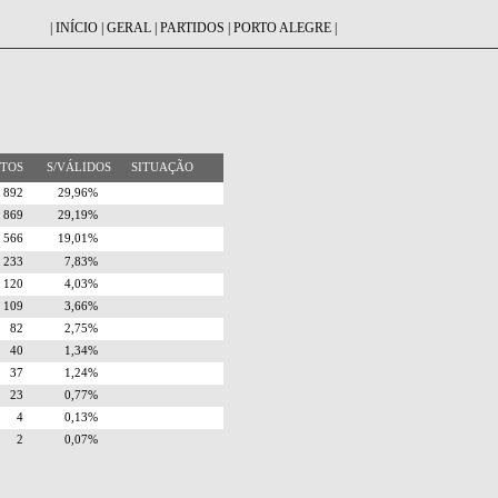
|
INÍCIO
|
GERAL
|
PARTIDOS
|
PORTO ALEGRE
|
OTOS
S/VÁLIDOS
SITUAÇÃO
892
29,96%
869
29,19%
566
19,01%
233
7,83%
120
4,03%
109
3,66%
82
2,75%
40
1,34%
37
1,24%
23
0,77%
4
0,13%
2
0,07%