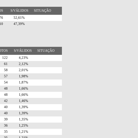
TOS
S/VÁLIDOS
SITUAÇÃO
676
52,61%
510
47,39%
OTOS
S/VÁLIDOS
SITUAÇÃO
122
4,23%
61
2,12%
58
2,01%
57
1,98%
54
1,87%
48
1,66%
48
1,66%
42
1,46%
40
1,39%
40
1,39%
39
1,35%
36
1,25%
35
1,21%
35
1,21%