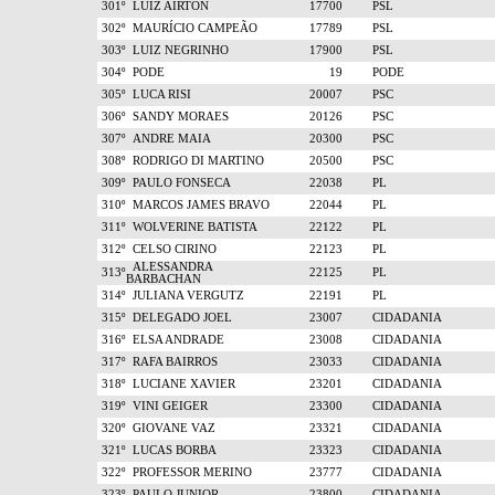
301º
LUIZ AIRTON
17700
PSL
302º
MAURÍCIO CAMPEÃO
17789
PSL
303º
LUIZ NEGRINHO
17900
PSL
304º
PODE
19
PODE
305º
LUCA RISI
20007
PSC
306º
SANDY MORAES
20126
PSC
307º
ANDRE MAIA
20300
PSC
308º
RODRIGO DI MARTINO
20500
PSC
309º
PAULO FONSECA
22038
PL
310º
MARCOS JAMES BRAVO
22044
PL
311º
WOLVERINE BATISTA
22122
PL
312º
CELSO CIRINO
22123
PL
ALESSANDRA
313º
22125
PL
BARBACHAN
314º
JULIANA VERGUTZ
22191
PL
315º
DELEGADO JOEL
23007
CIDADANIA
316º
ELSA ANDRADE
23008
CIDADANIA
317º
RAFA BAIRROS
23033
CIDADANIA
318º
LUCIANE XAVIER
23201
CIDADANIA
319º
VINI GEIGER
23300
CIDADANIA
320º
GIOVANE VAZ
23321
CIDADANIA
321º
LUCAS BORBA
23323
CIDADANIA
322º
PROFESSOR MERINO
23777
CIDADANIA
323º
PAULO JUNIOR
23800
CIDADANIA