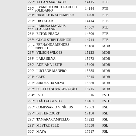
279º
ALLAN MACHADO
14115
PTB
EVARISTO RIGH GAUCHO
280º
14144
PTB
SOLIDARIO
281º
HAMILTON SOSSMEIER
14200
PTB
282º
DR OSCAR
14414
PTB
LARISSA MAGNUS
283º
14567
PTB
KLASSMANN
284º
ELTON FRAGA
14600
PTB
285º
GUGU STREIT JUNIOR
14714
PTB
FERNANDA MENDES
286º
15100
MDB
RIBEIRO
287º
VILSON WILGES
15123
MDB
288º
LARA SILVA
15272
MDB
289º
ADRIANA LEITE
15400
MDB
290º
LUCIANE MANFRO
15555
MDB
291º
CAFÉ
15615
MDB
292º
JURDES DA SILVA
15650
MDB
293º
SUCI DO NOVA GERAÇÃO
15715
MDB
294º
PSTU
16
PSTU
295º
JOÃO AUGUSTO
16161
PSTU
296º
COMISSÁRIO VINÍCIUS
17063
PSL
297º
BITTENCOURT
17150
PSL
298º
TAMARA CAMPELLO
17222
PSL
299º
MESTRE PELÉ
17358
PSL
300º
MAYA
17517
PSL