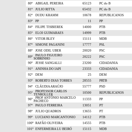
80º
ABIGAIL PEREIRA
65123
PC do B
81º
JULIO RITTA
65432
PC do B
82º
DUDU KRAMM
10678
REPUBLICANOS
83º
PP
11
PP
84º
FILIPE TISBIEREK
14000
PTB
85º
ELOI GUIMARAES
14999
PTB
86º
VITOR BLEY
15111
MDB
87º
SIMONE PAGANINI
17777
PSL
88º
JOSE ODIL UBER
20020
PSC
PAULO FIGUEIRO
89º
20222
PSC
SOBRINHO
90º
JESSE SANGALLI
23200
CIDADANIA
91º
ANINHA DO IAPI
23333
CIDADANIA
92º
DEM
25
DEM
93º
ROBERTO DIAS TORRES
28555
PRTB
94º
CLÁUDIA ARAÚJO
55777
PSD
PROFESSOR CARLOS
95º
10500
REPUBLICANOS
TENROLLER
PROF ANTÔNIO MARCELO
96º
11333
PP
PACHECO
97º
PAULO FERREIRA
13051
PT
98º
JULIO QUADROS
13655
PT
99º
LUCIANO MARCANTONIO
14112
PTB
100º
RAFÃO OLIVEIRA
14555
PTB
101º
ENFERMEIRA LU BEIRÓ
15115
MDB