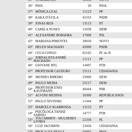
36º
PSOL
50
PSOL
37º
MÔNICA LEAL
11123
PP
38º
KAKA D'ÁVILA
45333
PSDB
39º
JONAS REIS
13113
PT
40º
CAMILA NUNES
15038
MDB
41º
ALEXANDRE BOBADRA
17000
PSL
42º
MARIANA PIMENTEL
30030
NOVO
43º
HELEN MACHADO
45000
PSDB
44º
CUCA CONGO
65165
PC do B
JORNALISTA ANDRÉ
45º
11111
PP
MACHADO
46º
GIOVANE BYL
14497
PTB
47º
PROFESSOR CAUDURO
23111
CIDADANIA
48º
MENDES RIBEIRO
25000
DEM
49º
PAULO MEIRA
25117
DEM
PROFESSOR ENIO
50º
40444
PSB
KAUFMANN
51º
ALVONI MEDINA
10300
REPUBLICANOS
52º
PAULO NIVINSKI
11444
PP
53º
MARCELO SGARBOSSA
13123
PT
PSICÓLOGA TANISE
54º
14777
PTB
SABINO
TIA CARMEN - MULHERES
55º
22336
PL
LIVRES
56º
LUIZ JACOMINI
23456
CIDADANIA
57º
PROF ALEX FRAGA
50005
PSOL