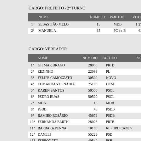
CARGO: PREFEITO - 2º TURNO
NOME
NÚMERO
PARTIDO
VO
1º
SEBASTIÃO MELO
15
MDB
1.
2º
MANUELA
65
PC do B
CARGO: VEREADOR
NOME
NÚMERO
PARTIDO
V
1º
GILMAR DRAGO
28058
PRTB
2º
ZEZINHO
22099
PL
3º
FELIPE CAMOZZATO
30500
NOVO
4º
COMANDANTE NADIA
25190
DEM
5º
KAREN SANTOS
50555
PSOL
6º
PEDRO RUAS
50500
PSOL
7º
MDB
15
MDB
8º
PSDB
45
PSDB
9º
RAMIRO ROSÁRIO
45678
PSDB
10º
FERNANDA BARTH
28028
PRTB
11º
BARBARA PENNA
10180
REPUBLICANOS
12º
DANELI
55222
PSD
13º
FERRONATO
40540
PSB