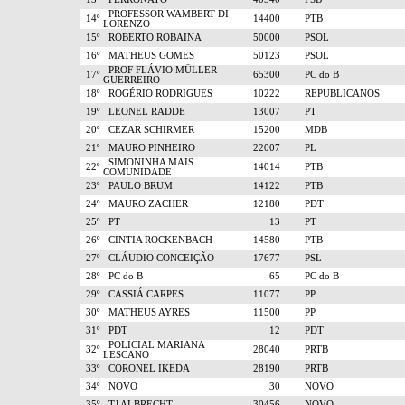
PROFESSOR WAMBERT DI
14º
14400
PTB
LORENZO
15º
ROBERTO ROBAINA
50000
PSOL
16º
MATHEUS GOMES
50123
PSOL
PROF FLÁVIO MÜLLER
17º
65300
PC do B
GUERREIRO
18º
ROGÉRIO RODRIGUES
10222
REPUBLICANOS
19º
LEONEL RADDE
13007
PT
20º
CEZAR SCHIRMER
15200
MDB
21º
MAURO PINHEIRO
22007
PL
SIMONINHA MAIS
22º
14014
PTB
COMUNIDADE
23º
PAULO BRUM
14122
PTB
24º
MAURO ZACHER
12180
PDT
25º
PT
13
PT
26º
CINTIA ROCKENBACH
14580
PTB
27º
CLÁUDIO CONCEIÇÃO
17677
PSL
28º
PC do B
65
PC do B
29º
CASSIÁ CARPES
11077
PP
30º
MATHEUS AYRES
11500
PP
31º
PDT
12
PDT
POLICIAL MARIANA
32º
28040
PRTB
LESCANO
33º
CORONEL IKEDA
28190
PRTB
34º
NOVO
30
NOVO
35º
TJ ALBRECHT
30456
NOVO