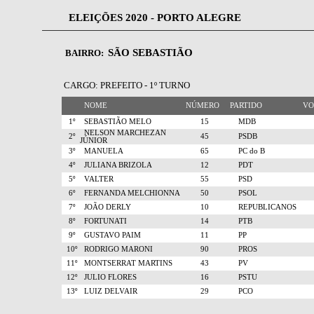
ELEIÇÕES 2020 - PORTO ALEGRE
SÃO SEBASTIÃO
BAIRRO:
CARGO: PREFEITO - 1º TURNO
NOME
NÚMERO
PARTIDO
V
1º
SEBASTIÃO MELO
15
MDB
NELSON MARCHEZAN
2º
45
PSDB
JÚNIOR
3º
MANUELA
65
PC do B
4º
JULIANA BRIZOLA
12
PDT
5º
VALTER
55
PSD
6º
FERNANDA MELCHIONNA
50
PSOL
7º
JOÃO DERLY
10
REPUBLICANOS
8º
FORTUNATI
14
PTB
9º
GUSTAVO PAIM
11
PP
10º
RODRIGO MARONI
90
PROS
11º
MONTSERRAT MARTINS
43
PV
12º
JULIO FLORES
16
PSTU
13º
LUIZ DELVAIR
29
PCO