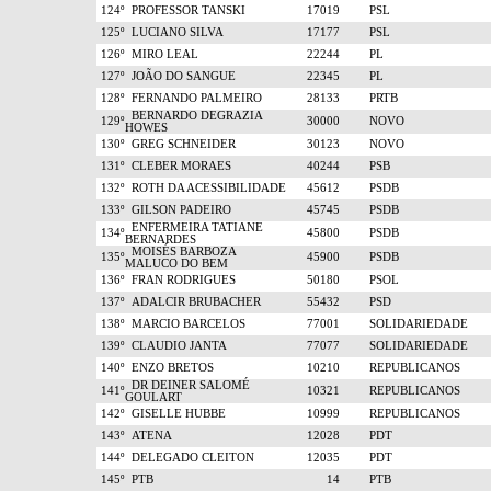
124º
PROFESSOR TANSKI
17019
PSL
125º
LUCIANO SILVA
17177
PSL
126º
MIRO LEAL
22244
PL
127º
JOÃO DO SANGUE
22345
PL
128º
FERNANDO PALMEIRO
28133
PRTB
BERNARDO DEGRAZIA
129º
30000
NOVO
HOWES
130º
GREG SCHNEIDER
30123
NOVO
131º
CLEBER MORAES
40244
PSB
132º
ROTH DA ACESSIBILIDADE
45612
PSDB
133º
GILSON PADEIRO
45745
PSDB
ENFERMEIRA TATIANE
134º
45800
PSDB
BERNARDES
MOISÉS BARBOZA
135º
45900
PSDB
MALUCO DO BEM
136º
FRAN RODRIGUES
50180
PSOL
137º
ADALCIR BRUBACHER
55432
PSD
138º
MARCIO BARCELOS
77001
SOLIDARIEDADE
139º
CLAUDIO JANTA
77077
SOLIDARIEDADE
140º
ENZO BRETOS
10210
REPUBLICANOS
DR DEINER SALOMÉ
141º
10321
REPUBLICANOS
GOULART
142º
GISELLE HUBBE
10999
REPUBLICANOS
143º
ATENA
12028
PDT
144º
DELEGADO CLEITON
12035
PDT
145º
PTB
14
PTB