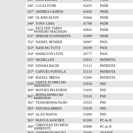
346º
LUCAS FUHR
45455
PSDB
347º
ANDRÉA CAMPOS
45456
PSDB
348º
GLADIS KLEIN
45666
PSDB
349º
TONY LIMA
45788
PSDB
PAULODE TARSO
350º
45845
PSDB
PINHEIRO MACHADO
351º
MIRIAM ECONOMISTA
45999
PSDB
352º
DANIEL BENDER
50007
PSOL
353º
NANI DO TUTTI
50199
PSOL
354º
HAMILTON LEITE
50777
PSOL
355º
NICHELLEN
51013
PATRIOTA
356º
IONARA BACHI
51111
PATRIOTA
357º
CAPITÃO FONTELA
51133
PATRIOTA
358º
RAFAEL BREDA
51999
PATRIOTA
GISELE FLORES DO
359º
55018
PSD
TRÂNSITO
360º
MOYSES PELEGRINI
55455
PSD
RONALDINHO DO
361º
55510
PSD
PARTENON
362º
TEIXEIRINHA FILHO
55533
PSD
363º
TATIANA ARMOS
55538
PSD
364º
ALAN MATOS
55999
PSD
365º
PAXUCA SANCHEZ
65180
PC do B
CHRISTIAN DO MEIO
366º
65888
PC do B
AMBIENTE
367º
ANDERSON MIGÃO
70100
AVANTE