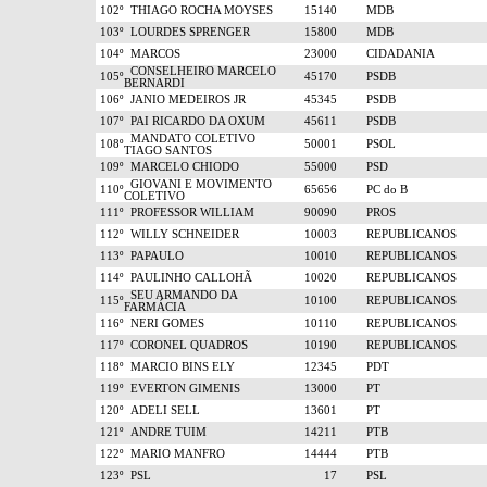
102º
THIAGO ROCHA MOYSES
15140
MDB
103º
LOURDES SPRENGER
15800
MDB
104º
MARCOS
23000
CIDADANIA
CONSELHEIRO MARCELO
105º
45170
PSDB
BERNARDI
106º
JANIO MEDEIROS JR
45345
PSDB
107º
PAI RICARDO DA OXUM
45611
PSDB
MANDATO COLETIVO
108º
50001
PSOL
TIAGO SANTOS
109º
MARCELO CHIODO
55000
PSD
GIOVANI E MOVIMENTO
110º
65656
PC do B
COLETIVO
111º
PROFESSOR WILLIAM
90090
PROS
112º
WILLY SCHNEIDER
10003
REPUBLICANOS
113º
PAPAULO
10010
REPUBLICANOS
114º
PAULINHO CALLOHÃ
10020
REPUBLICANOS
SEU ARMANDO DA
115º
10100
REPUBLICANOS
FARMÁCIA
116º
NERI GOMES
10110
REPUBLICANOS
117º
CORONEL QUADROS
10190
REPUBLICANOS
118º
MARCIO BINS ELY
12345
PDT
119º
EVERTON GIMENIS
13000
PT
120º
ADELI SELL
13601
PT
121º
ANDRE TUIM
14211
PTB
122º
MARIO MANFRO
14444
PTB
123º
PSL
17
PSL