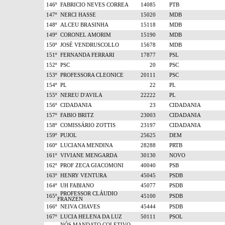
146º
FABRICIO NEVES CORREA
14085
PTB
147º
NERCI HASSE
15020
MDB
148º
ALCEU BRASINHA
15118
MDB
149º
CORONEL AMORIM
15190
MDB
150º
JOSÉ VENDRUSCOLLO
15678
MDB
151º
FERNANDA FERRARI
17877
PSL
152º
PSC
20
PSC
153º
PROFESSORA CLEONICE
20111
PSC
154º
PL
22
PL
155º
NEREU D'AVILA
22222
PL
156º
CIDADANIA
23
CIDADANIA
157º
FABIO BRITZ
23003
CIDADANIA
158º
COMISSÁRIO ZOTTIS
23197
CIDADANIA
159º
PUJOL
25625
DEM
160º
LUCIANA MENDINA
28288
PRTB
161º
VIVIANE MENGARDA
30130
NOVO
162º
PROF ZECA GIACOMONI
40040
PSB
163º
HENRY VENTURA
45045
PSDB
164º
UH FABIANO
45077
PSDB
PROFESSOR CLÁUDIO
165º
45100
PSDB
FRANZEN
166º
NEIVA CHAVES
45444
PSDB
167º
LUCIA HELENA DA LUZ
50111
PSOL
NÓS MANDATO COLETIVO