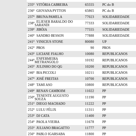
235º
VITÓRIA CABREIRA
65555
PC do B
236º
GIOVANA PYTTON
65865
PC do B
237º
BRUNA PAMELA
77023
SOLIDARIEDADE
ELIESER BARALDO DO
238º
77333
SOLIDARIEDADE
SARANDI
239º
JIBÓIA
77555
SOLIDARIEDADE
240º
SANDRO BESSON
77888
SOLIDARIEDADE
241º
VINICIUS STONE
80080
UP
242º
PROS
90
PROS
243º
LICIANE FIALHO
10080
REPUBLICANOS
ENFERMEIRA
244º
10192
REPUBLICANOS
METRANGOLO
245º
JULINHO DO QG
10200
REPUBLICANOS
246º
BIA PICCOLI
10211
REPUBLICANOS
247º
JOSÉ FREITAS
10700
REPUBLICANOS
248º
TAMI ASO
10800
REPUBLICANOS
249º
RENAN CAMBOIM
11022
PP
TENENTE AUGUSTO
250º
11190
PP
SOUZA
251º
DIEGO MACHADO
11222
PP
252º
LULU FÉLIX
11311
PP
253º
DJ CATA
11400
PP
254º
PAOLA VIEIRA
11678
PP
255º
JULIANO BRAGATTO
11777
PP
256º
PABLO IGARSABA
11800
PP