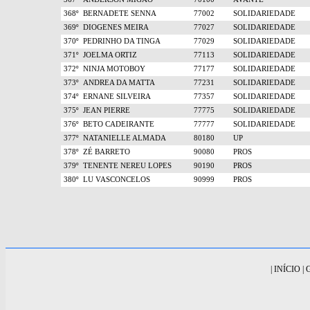
368º
BERNADETE SENNA
77002
SOLIDARIEDADE
369º
DIOGENES MEIRA
77027
SOLIDARIEDADE
370º
PEDRINHO DA TINGA
77029
SOLIDARIEDADE
371º
JOELMA ORTIZ
77113
SOLIDARIEDADE
372º
NINJA MOTOBOY
77177
SOLIDARIEDADE
373º
ANDREA DA MATTA
77231
SOLIDARIEDADE
374º
ERNANE SILVEIRA
77357
SOLIDARIEDADE
375º
JEAN PIERRE
77775
SOLIDARIEDADE
376º
BETO CADEIRANTE
77777
SOLIDARIEDADE
377º
NATANIELLE ALMADA
80180
UP
378º
ZÉ BARRETO
90080
PROS
379º
TENENTE NEREU LOPES
90190
PROS
380º
LU VASCONCELOS
90999
PROS
|
INÍCIO
|