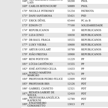
168º
50200
PSOL
LAÍS
169º
CARLOS BITENCOURT
50889
PSOL
170º
NICOLLE PITROSKY
51234
PATRIOTA
171º
DANI SANTAROSA
55421
PSD
172º
ERICK DÊNIL
65444
PC do B
173º
EDSON CT
77100
SOLIDARIEDADE
174º
REPUBLICANOS
10
REPUBLICANOS
175º
LIZA CENCI
10030
REPUBLICANOS
176º
DR RAUL FRAGA
10555
REPUBLICANOS
177º
LUKY VIEIRA
10600
REPUBLICANOS
178º
ARTUR GOULART
10789
REPUBLICANOS
179º
JOÃO FREITAS
10900
REPUBLICANOS
180º
RENI POITEVIN
11229
PP
181º
LÚCIA CASTÊNCIO
11555
PP
182º
JOSÉ ANTONIO CELIA
11633
PP
MARCO MARTINS
183º
11711
PP
MARCÃO
184º
PROFESSOR PEDRO FELICE
12009
PDT
185º
PROFESSOR IRIS
12126
PDT
186º
GABRIEL CIANETO
12321
PDT
RENATA GABERT DE
187º
12410
PDT
SOUZA
PROFESSORA ANGÉLICA
188º
12789
PDT
KAFROUNI
ENGENHEIRO
189º
13013
PT
COMASSETTO