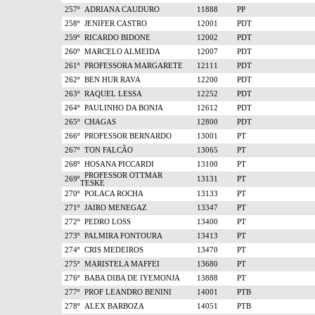
257º
ADRIANA CAUDURO
11888
PP
258º
JENIFER CASTRO
12001
PDT
259º
RICARDO BIDONE
12002
PDT
260º
MARCELO ALMEIDA
12007
PDT
261º
PROFESSORA MARGARETE
12111
PDT
262º
BEN HUR RAVA
12200
PDT
263º
RAQUEL LESSA
12252
PDT
264º
PAULINHO DA BONJA
12612
PDT
265º
CHAGAS
12800
PDT
266º
PROFESSOR BERNARDO
13001
PT
267º
TON FALCÃO
13065
PT
268º
HOSANA PICCARDI
13100
PT
PROFESSOR OTTMAR
269º
13131
PT
TESKE
270º
POLACA ROCHA
13133
PT
271º
JAIRO MENEGAZ
13347
PT
272º
PEDRO LOSS
13400
PT
273º
PALMIRA FONTOURA
13413
PT
274º
CRIS MEDEIROS
13470
PT
275º
MARISTELA MAFFEI
13680
PT
276º
BABA DIBA DE IYEMONJA
13888
PT
277º
PROF LEANDRO BENINI
14001
PTB
278º
ALEX BARBOZA
14051
PTB