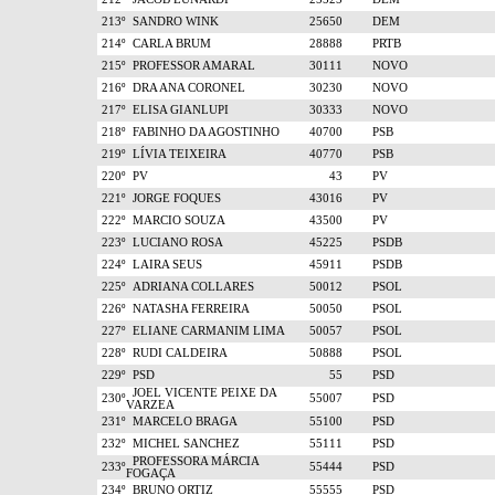
213º
SANDRO WINK
25650
DEM
214º
CARLA BRUM
28888
PRTB
215º
PROFESSOR AMARAL
30111
NOVO
216º
DRA ANA CORONEL
30230
NOVO
217º
ELISA GIANLUPI
30333
NOVO
218º
FABINHO DA AGOSTINHO
40700
PSB
219º
LÍVIA TEIXEIRA
40770
PSB
220º
PV
43
PV
221º
JORGE FOQUES
43016
PV
222º
MARCIO SOUZA
43500
PV
223º
LUCIANO ROSA
45225
PSDB
224º
LAIRA SEUS
45911
PSDB
225º
ADRIANA COLLARES
50012
PSOL
226º
NATASHA FERREIRA
50050
PSOL
227º
ELIANE CARMANIM LIMA
50057
PSOL
228º
RUDI CALDEIRA
50888
PSOL
229º
PSD
55
PSD
JOEL VICENTE PEIXE DA
230º
55007
PSD
VARZEA
231º
MARCELO BRAGA
55100
PSD
232º
MICHEL SANCHEZ
55111
PSD
PROFESSORA MÁRCIA
233º
55444
PSD
FOGAÇA
234º
BRUNO ORTIZ
55555
PSD