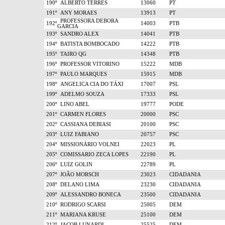
190º
ALBERTO TERRES
13060
PT
191º
ANY MORAES
13913
PT
PROFESSORA DEBORA
192º
14003
PTB
GARCIA
193º
SANDRO ALEX
14041
PTB
194º
BATISTA BOMBOCADO
14222
PTB
195º
TAIRO QG
14348
PTB
196º
PROFESSOR VITORINO
15222
MDB
197º
PAULO MARQUES
15915
MDB
198º
ANGELICA CIA DO TÁXI
17007
PSL
199º
ADELMO SOUZA
17333
PSL
200º
LINO ABEL
19777
PODE
201º
CARMEN FLORES
20000
PSC
202º
CASSIANA DEBIASI
20100
PSC
203º
LUIZ FABIANO
20757
PSC
204º
MISSIONÁRIO VOLNEI
22023
PL
205º
COMISSARIO ZECA LOPES
22190
PL
206º
LUIZ GOLIN
22789
PL
207º
JOÃO MORSCH
23023
CIDADANIA
208º
DELANO LIMA
23230
CIDADANIA
209º
ALESSANDRO BONECA
23500
CIDADANIA
210º
RODRIGO SCARSI
25005
DEM
211º
MARIANA KRUSE
25100
DEM
212º
JACOB LUNARDI
25525
DEM