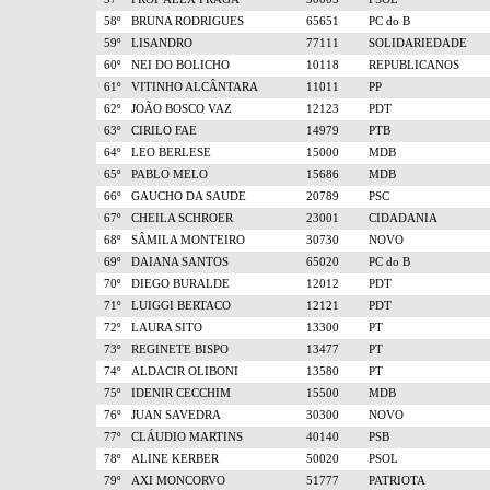
58º
BRUNA RODRIGUES
65651
PC do B
59º
LISANDRO
77111
SOLIDARIEDADE
60º
NEI DO BOLICHO
10118
REPUBLICANOS
61º
VITINHO ALCÂNTARA
11011
PP
62º
JOÃO BOSCO VAZ
12123
PDT
63º
CIRILO FAE
14979
PTB
64º
LEO BERLESE
15000
MDB
65º
PABLO MELO
15686
MDB
66º
GAUCHO DA SAUDE
20789
PSC
67º
CHEILA SCHROER
23001
CIDADANIA
68º
SÂMILA MONTEIRO
30730
NOVO
69º
DAIANA SANTOS
65020
PC do B
70º
DIEGO BURALDE
12012
PDT
71º
LUIGGI BERTACO
12121
PDT
72º
LAURA SITO
13300
PT
73º
REGINETE BISPO
13477
PT
74º
ALDACIR OLIBONI
13580
PT
75º
IDENIR CECCHIM
15500
MDB
76º
JUAN SAVEDRA
30300
NOVO
77º
CLÁUDIO MARTINS
40140
PSB
78º
ALINE KERBER
50020
PSOL
79º
AXI MONCORVO
51777
PATRIOTA