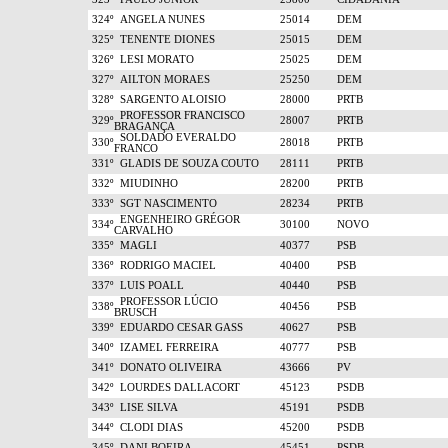
324º
ANGELA NUNES
25014
DEM
325º
TENENTE DIONES
25015
DEM
326º
LESI MORATO
25025
DEM
327º
AILTON MORAES
25250
DEM
328º
SARGENTO ALOISIO
28000
PRTB
PROFESSOR FRANCISCO
329º
28007
PRTB
BRAGANÇA
SOLDADO EVERALDO
330º
28018
PRTB
FRANCO
331º
GLADIS DE SOUZA COUTO
28111
PRTB
332º
MIUDINHO
28200
PRTB
333º
SGT NASCIMENTO
28234
PRTB
ENGENHEIRO GRÉGOR
334º
30100
NOVO
CARVALHO
335º
MAGLI
40377
PSB
336º
RODRIGO MACIEL
40400
PSB
337º
LUIS POALL
40440
PSB
PROFESSOR LÚCIO
338º
40456
PSB
BRUSCH
339º
EDUARDO CESAR GASS
40627
PSB
340º
IZAMEL FERREIRA
40777
PSB
341º
DONATO OLIVEIRA
43666
PV
342º
LOURDES DALLACORT
45123
PSDB
343º
LISE SILVA
45191
PSDB
344º
CLODI DIAS
45200
PSDB
345º
DANI BOEIRA
45451
PSDB