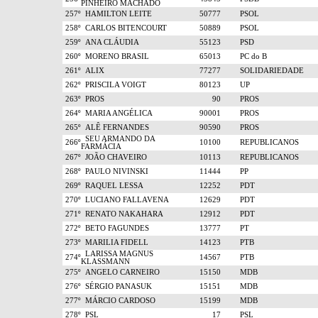
PINHEIRO MACHADO
257º
HAMILTON LEITE
50777
PSOL
258º
CARLOS BITENCOURT
50889
PSOL
259º
ANA CLÁUDIA
55123
PSD
260º
MORENO BRASIL
65013
PC do B
261º
ALIX
77277
SOLIDARIEDADE
262º
PRISCILA VOIGT
80123
UP
263º
PROS
90
PROS
264º
MARIA ANGÉLICA
90001
PROS
265º
ALÊ FERNANDES
90590
PROS
SEU ARMANDO DA
266º
10100
REPUBLICANOS
FARMÁCIA
267º
JOÃO CHAVEIRO
10113
REPUBLICANOS
268º
PAULO NIVINSKI
11444
PP
269º
RAQUEL LESSA
12252
PDT
270º
LUCIANO FALLAVENA
12629
PDT
271º
RENATO NAKAHARA
12912
PDT
272º
BETO FAGUNDES
13777
PT
273º
MARILIA FIDELL
14123
PTB
LARISSA MAGNUS
274º
14567
PTB
KLASSMANN
275º
ANGELO CARNEIRO
15150
MDB
276º
SÉRGIO PANASUK
15151
MDB
277º
MÁRCIO CARDOSO
15199
MDB
278º
PSL
17
PSL