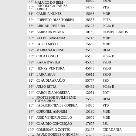
79º
45900
PSDB
MALUCO DO BEM
PSICÓLOGA TANISE
80º
14777
PTB
SABINO
81º
CAMILA NUNES
15038
MDB
82º
ROBERTO DIAS TORRES
28555
PRTB
83º
ABIGAIL PEREIRA
65123
PC do B
84º
BARBARA PENNA
10180
REPUBLICANOS
85º
ALCEU BRASINHA
15118
MDB
86º
PABLO MELO
15686
MDB
87º
MARIANA KRUSE
25100
DEM
88º
CUCA CONGO
65165
PC do B
89º
KAKA D'ÁVILA
45333
PSDB
90º
HENRY VENTURA
45045
PSDB
91º
LAIRA SEUS
45911
PSDB
92º
CLÁUDIA ARAÚJO
55777
PSD
93º
JULIO RITTA
65432
PC do B
94º
CAROLINA MOREIRA
12051
PDT
PROFESSOR GUILHERME
95º
25500
DEM
TODESCHINI
96º
FABRICIO NEVES CORREA
14085
PTB
97º
CORONEL AMORIM
15190
MDB
98º
JOSÉ VENDRUSCOLLO
15678
MDB
99º
CLÁUDIO CONCEIÇÃO
17677
PSL
100º
COMISSÁRIO ZOTTIS
23197
CIDADANIA
PAULO BORGES O HOMEM