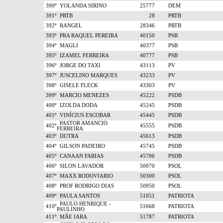
390º
YOLANDA SIRINO
25777
DEM
391º
PRTB
28
PRTB
392º
RANGEL
28346
PRTB
393º
PRA RAQUEL PEREIRA
40150
PSB
394º
MAGLI
40377
PSB
395º
IZAMEL FERREIRA
40777
PSB
396º
JORGE DO TAXI
43113
PV
397º
JUSCELINO MARQUES
43233
PV
398º
GISELE FLECK
43303
PV
399º
MARCIO MENEZES
45222
PSDB
400º
IZOLDA DODA
45245
PSDB
401º
VINÍCIUS ESCOBAR
45445
PSDB
PASTOR AMANCIO
402º
45555
PSDB
FERREIRA
403º
DUTRA
45613
PSDB
404º
GILSON PADEIRO
45745
PSDB
405º
CANAAN FARIAS
45786
PSDB
406º
SILON LAVADOR
50070
PSOL
407º
MAXX RODOVIARIO
50300
PSOL
408º
PROF RODRIGO DIAS
50950
PSOL
409º
PAULA SANTOS
51051
PATRIOTA
PAULO HENRIQUE -
410º
51668
PATRIOTA
PAULINHO
411º
MÃE IARA
51787
PATRIOTA