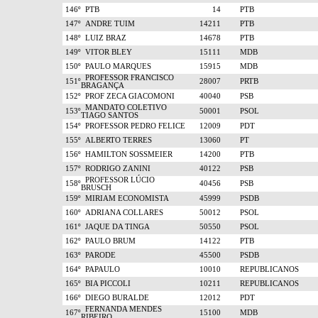
146º
PTB
14
PTB
147º
ANDRE TUIM
14211
PTB
148º
LUIZ BRAZ
14678
PTB
149º
VITOR BLEY
15111
MDB
150º
PAULO MARQUES
15915
MDB
PROFESSOR FRANCISCO
151º
28007
PRTB
BRAGANÇA
152º
PROF ZECA GIACOMONI
40040
PSB
MANDATO COLETIVO
153º
50001
PSOL
TIAGO SANTOS
154º
PROFESSOR PEDRO FELICE
12009
PDT
155º
ALBERTO TERRES
13060
PT
156º
HAMILTON SOSSMEIER
14200
PTB
157º
RODRIGO ZANINI
40122
PSB
PROFESSOR LÚCIO
158º
40456
PSB
BRUSCH
159º
MIRIAM ECONOMISTA
45999
PSDB
160º
ADRIANA COLLARES
50012
PSOL
161º
JAQUE DA TINGA
50550
PSOL
162º
PAULO BRUM
14122
PTB
163º
PARODE
45500
PSDB
164º
PAPAULO
10010
REPUBLICANOS
165º
BIA PICCOLI
10211
REPUBLICANOS
166º
DIEGO BURALDE
12012
PDT
FERNANDA MENDES
167º
15100
MDB
RIBEIRO