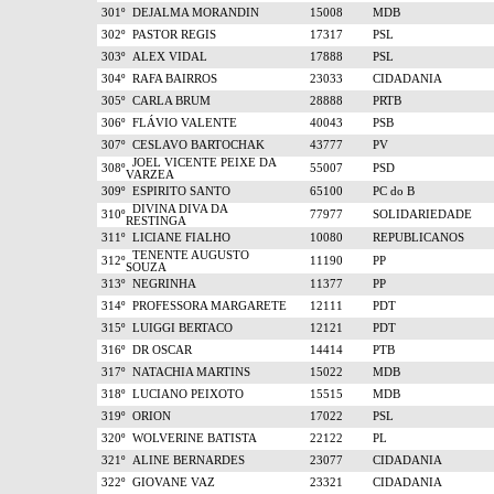
301º
DEJALMA MORANDIN
15008
MDB
302º
PASTOR REGIS
17317
PSL
303º
ALEX VIDAL
17888
PSL
304º
RAFA BAIRROS
23033
CIDADANIA
305º
CARLA BRUM
28888
PRTB
306º
FLÁVIO VALENTE
40043
PSB
307º
CESLAVO BARTOCHAK
43777
PV
JOEL VICENTE PEIXE DA
308º
55007
PSD
VARZEA
309º
ESPIRITO SANTO
65100
PC do B
DIVINA DIVA DA
310º
77977
SOLIDARIEDADE
RESTINGA
311º
LICIANE FIALHO
10080
REPUBLICANOS
TENENTE AUGUSTO
312º
11190
PP
SOUZA
313º
NEGRINHA
11377
PP
314º
PROFESSORA MARGARETE
12111
PDT
315º
LUIGGI BERTACO
12121
PDT
316º
DR OSCAR
14414
PTB
317º
NATACHIA MARTINS
15022
MDB
318º
LUCIANO PEIXOTO
15515
MDB
319º
ORION
17022
PSL
320º
WOLVERINE BATISTA
22122
PL
321º
ALINE BERNARDES
23077
CIDADANIA
322º
GIOVANE VAZ
23321
CIDADANIA