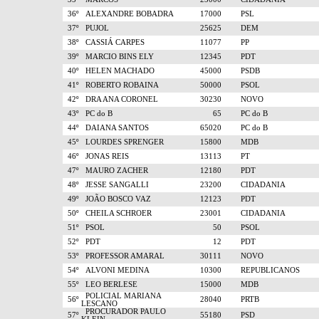
36º
ALEXANDRE BOBADRA
17000
PSL
37º
PUJOL
25625
DEM
38º
CASSIÁ CARPES
11077
PP
39º
MARCIO BINS ELY
12345
PDT
40º
HELEN MACHADO
45000
PSDB
41º
ROBERTO ROBAINA
50000
PSOL
42º
DRA ANA CORONEL
30230
NOVO
43º
PC do B
65
PC do B
44º
DAIANA SANTOS
65020
PC do B
45º
LOURDES SPRENGER
15800
MDB
46º
JONAS REIS
13113
PT
47º
MAURO ZACHER
12180
PDT
48º
JESSE SANGALLI
23200
CIDADANIA
49º
JOÃO BOSCO VAZ
12123
PDT
50º
CHEILA SCHROER
23001
CIDADANIA
51º
PSOL
50
PSOL
52º
PDT
12
PDT
53º
PROFESSOR AMARAL
30111
NOVO
54º
ALVONI MEDINA
10300
REPUBLICANOS
55º
LEO BERLESE
15000
MDB
POLICIAL MARIANA
56º
28040
PRTB
LESCANO
PROCURADOR PAULO
57º
55180
PSD