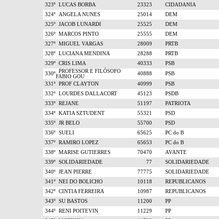
323º
LUCAS BORBA
23323
CIDADANIA
324º
ANGELA NUNES
25014
DEM
325º
JACOB LUNARDI
25525
DEM
326º
MARCOS PINTO
25555
DEM
327º
MIGUEL VARGAS
28009
PRTB
328º
LUCIANA MENDINA
28288
PRTB
329º
CRIS LIMA
40333
PSB
PROFESSOR E FILÓSOFO
330º
40888
PSB
FABIO GOU
331º
PROF CLAYTON
40999
PSB
332º
LOURDES DALLACORT
45123
PSDB
333º
REJANE
51197
PATRIOTA
334º
KATIA SZTUDENT
55321
PSD
335º
JR BELO
55700
PSD
336º
SUELI
65625
PC do B
337º
RAMIRO LOPEZ
65653
PC do B
338º
MARISE GUTIERRES
70470
AVANTE
339º
SOLIDARIEDADE
77
SOLIDARIEDADE
340º
JEAN PIERRE
77775
SOLIDARIEDADE
341º
NEI DO BOLICHO
10118
REPUBLICANOS
342º
CINTIA FERREIRA
10987
REPUBLICANOS
343º
SU BASTOS
11200
PP
344º
RENI POITEVIN
11229
PP