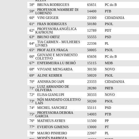
KLEIN
58º
BRUNA RODRIGUES
65651
PC do B
PROFESSOR WAMBERT DI
59º
14400
PTB
LORENZO
60º
VINI GEIGER
23300
CIDADANIA
61º
FRAN RODRIGUES
50180
PSOL
PROFESSORA ANGÉLICA
62º
12789
PDT
KAFROUNI
63º
BRUNO ORTIZ
55555
PSD
TIA CARMEN - MULHERES
64º
22336
PL
LIVRES
65º
PROF ALEX FRAGA
50005
PSOL
GIOVANI E MOVIMENTO
66º
65656
PC do B
COLETIVO
67º
ENFERMEIRA LU BEIRÓ
15115
MDB
68º
VIVIANE MENGARDA
30130
NOVO
69º
ALINE KERBER
50020
PSOL
70º
ANINHA DO IAPI
23333
CIDADANIA
LUIZ ARMANDO DE
71º
28280
PRTB
OLIVEIRA
72º
ELISA GIANLUPI
30333
NOVO
NÓS MANDATO COLETIVO
73º
50200
PSOL
LAÍS
74º
MICHEL SANCHEZ
55111
PSD
PROFESSORA DEBORA
75º
14003
PTB
GARCIA
76º
MATHEUS AYRES
11500
PP
77º
EVERTON GIMENIS
13000
PT
78º
MAURO PINHEIRO
22007
PL
MOISÉS BARBOZA