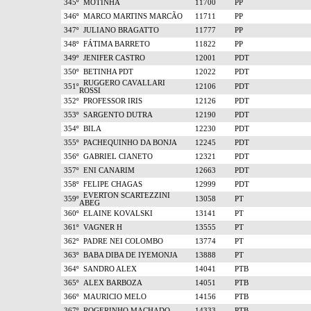
345º
MOTINHA
11700
PP
346º
MARCO MARTINS MARCÃO
11711
PP
347º
JULIANO BRAGATTO
11777
PP
348º
FÁTIMA BARRETO
11822
PP
349º
JENIFER CASTRO
12001
PDT
350º
BETINHA PDT
12022
PDT
RUGGERO CAVALLARI
351º
12106
PDT
ROSSI
352º
PROFESSOR IRIS
12126
PDT
353º
SARGENTO DUTRA
12190
PDT
354º
BILA
12230
PDT
355º
PACHEQUINHO DA BONJA
12245
PDT
356º
GABRIEL CIANETO
12321
PDT
357º
ENI CANARIM
12663
PDT
358º
FELIPE CHAGAS
12999
PDT
EVERTON SCARTEZZINI
359º
13058
PT
ABEG
360º
ELAINE KOVALSKI
13141
PT
361º
VAGNER H
13555
PT
362º
PADRE NEI COLOMBO
13774
PT
363º
BABA DIBA DE IYEMONJA
13888
PT
364º
SANDRO ALEX
14041
PTB
365º
ALEX BARBOZA
14051
PTB
366º
MAURICIO MELO
14156
PTB
367º
ROGERINHO MACHADO
14333
PTB