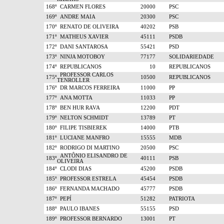
168º
CARMEN FLORES
20000
PSC
169º
ANDRE MAIA
20300
PSC
170º
RENATO DE OLIVEIRA
40202
PSB
171º
MATHEUS XAVIER
45111
PSDB
172º
DANI SANTAROSA
55421
PSD
173º
NINJA MOTOBOY
77177
SOLIDARIEDADE
174º
REPUBLICANOS
10
REPUBLICANOS
PROFESSOR CARLOS
175º
10500
REPUBLICANOS
TENROLLER
176º
DR MARCOS FERREIRA
11000
PP
177º
ANA MOTTA
11033
PP
178º
BEN HUR RAVA
12200
PDT
179º
NELTON SCHMIDT
13789
PT
180º
FILIPE TISBIEREK
14000
PTB
181º
LUCIANE MANFRO
15555
MDB
182º
RODRIGO DI MARTINO
20500
PSC
ANTÔNIO ELISANDRO DE
183º
40111
PSB
OLIVEIRA
184º
CLODI DIAS
45200
PSDB
185º
PROFESSOR ESTRELA
45454
PSDB
186º
FERNANDA MACHADO
45777
PSDB
187º
PEPÍ
51282
PATRIOTA
188º
PAULO IBANES
55155
PSD
189º
PROFESSOR BERNARDO
13001
PT