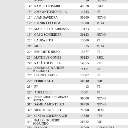
13º
NOVO
30
NOVO
14º
RAMIRO ROSÁRIO
45678
PSDB
15º
JOSÉ ANTONIO CELIA
11633
PP
16º
JUAN SAVEDRA
30300
NOVO
17º
IDENIR CECCHIM
15500
MDB
18º
MARCELO SGARBOSSA
13123
PT
19º
GREG SCHNEIDER
30123
NOVO
20º
LAURA SITO
13300
PT
21º
MDB
15
MDB
22º
REGINETE BISPO
13477
PT
23º
MATHEUS GOMES
50123
PSOL
24º
RAFÃO OLIVEIRA
14555
PTB
JORNALISTA ANDRÉ
25º
11111
PP
MACHADO
26º
LEONEL RADDE
13007
PT
27º
FERRONATO
40540
PSB
28º
PT
13
PT
29º
ADELI SELL
13601
PT
BERNARDO DEGRAZIA
30º
30000
NOVO
HOWES
31º
SÂMILA MONTEIRO
30730
NOVO
32º
MENDES RIBEIRO
25000
DEM
33º
CINTIA ROCKENBACH
14580
PTB
PAULO FIGUEIRO
34º
20222
PSC
SOBRINHO
35º
MARCOS
23000
CIDADANIA