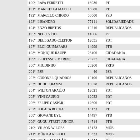
190º
RAFA FERRETTI
13030
PT
191º
MARISTELA MAFFEI
13680
PT
192º
MARCELO CHIODO
55000
PSD
193º
LISANDRO
77111
SOLIDARIEDADE
194º
ENZO BRETOS
10210
REPUBLICANOS
195º
NEGO VÉIO
11666
PP
196º
DELEGADO CLEITON
12035
PDT
197º
ELOI GUIMARAES
14999
PTB
198º
MONIQUE RAUPP
23400
CIDADANIA
199º
PROFESSOR MERINO
23777
CIDADANIA
200º
MIUDINHO
28200
PRTB
201º
PSB
40
PSB
202º
CORONEL QUADROS
10190
REPUBLICANOS
203º
DUDU KRAMM
10678
REPUBLICANOS
204º
WILTON ARAÚJO
12021
PDT
205º
VINI CAURIO
12023
PDT
206º
FELIPE GASPAR
12600
PDT
207º
POLACA ROCHA
13133
PT
208º
GIOVANE BYL
14497
PTB
209º
GUGU STREIT JUNIOR
14714
PTB
210º
VILSON WILGES
15123
MDB
211º
MÔNICA RÍSPOLI
15333
MDB