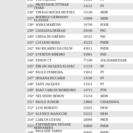
PROFESSOR OTTMAR
235º
13131
PT
TESKE
236º
THIAGO ROCHA MOYSES
15140
MDB
RODRIGO GERMANO
237º
15999
MDB
ULZEFER
238º
SONIA MARTINS
19700
PODE
239º
CASSIANA DEBIASI
20100
PSC
240º
CHINA DO GRÊMIO
20555
PSC
241º
LUCIANO ROSA
45225
PSDB
242º
PAI RICARDO DA OXUM
45611
PSDB
243º
EVERTON RIBEIRO
55001
PSD
244º
EDSON CT
77100
SOLIDARIEDADE
245º
ÉRLON JACQUES ELOJAC
11133
PP
246º
PAULO FERREIRA
13051
PT
247º
HOSANA PICCARDI
13100
PT
248º
SADY JACQUES
13321
PT
249º
JOAO CARLOS MORDOMO
14711
PTB
250º
NELSINHO BERON
15234
MDB
251º
PAULO JUNIOR
23800
CIDADANIA
252º
LESI MORATO
25025
DEM
253º
ELENICE MAIOCCHI
25222
DEM
254º
CARLOS GUESSI
28999
PRTB
ENFERMEIRA TATIANE
255º
45800
PSDB
BERNARDES
PAULODE TARSO
256º
45845
PSDB