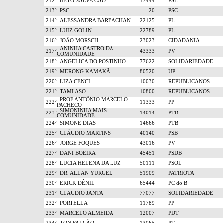
212º
BETO SALVA CÃO
17444
PSL
213º
PSC
20
PSC
214º
ALESSANDRA BARBACHAN
22125
PL
215º
LUIZ GOLIN
22789
PL
216º
JOÃO MORSCH
23023
CIDADANIA
ANINHA CASTRO DA
217º
43333
PV
COMUNIDADE
218º
ANGELICA DO POSTINHO
77622
SOLIDARIEDADE
219º
MERONG KAMAKÃ
80520
UP
220º
LIZA CENCI
10030
REPUBLICANOS
221º
TAMI ASO
10800
REPUBLICANOS
PROF ANTÔNIO MARCELO
222º
11333
PP
PACHECO
SIMONINHA MAIS
223º
14014
PTB
COMUNIDADE
224º
SIMONE DIAS
14666
PTB
225º
CLÁUDIO MARTINS
40140
PSB
226º
JORGE FOQUES
43016
PV
227º
DANI BOEIRA
45451
PSDB
228º
LUCIA HELENA DA LUZ
50111
PSOL
229º
DR. ALLAN YURGEL
51909
PATRIOTA
230º
ERICK DÊNIL
65444
PC do B
231º
CLAUDIO JANTA
77077
SOLIDARIEDADE
232º
PORTELLA
11789
PP
233º
MARCELO ALMEIDA
12007
PDT
234º
TON FALCÃO
13065
PT