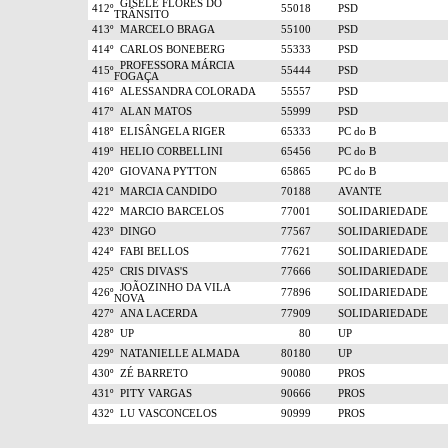
GISELE FLORES DO
412º
55018
PSD
TRÂNSITO
413º
MARCELO BRAGA
55100
PSD
414º
CARLOS BONEBERG
55333
PSD
PROFESSORA MÁRCIA
415º
55444
PSD
FOGAÇA
416º
ALESSANDRA COLORADA
55557
PSD
417º
ALAN MATOS
55999
PSD
418º
ELISÂNGELA RIGER
65333
PC do B
419º
HELIO CORBELLINI
65456
PC do B
420º
GIOVANA PYTTON
65865
PC do B
421º
MARCIA CANDIDO
70188
AVANTE
422º
MARCIO BARCELOS
77001
SOLIDARIEDADE
423º
DINGO
77567
SOLIDARIEDADE
424º
FABI BELLOS
77621
SOLIDARIEDADE
425º
CRIS DIVAS'S
77666
SOLIDARIEDADE
JOÃOZINHO DA VILA
426º
77896
SOLIDARIEDADE
NOVA
427º
ANA LACERDA
77909
SOLIDARIEDADE
428º
UP
80
UP
429º
NATANIELLE ALMADA
80180
UP
430º
ZÉ BARRETO
90080
PROS
431º
PITY VARGAS
90666
PROS
432º
LU VASCONCELOS
90999
PROS