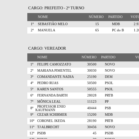
CARGO: PREFEITO - 2º TURNO
NOME
NÚMERO
PARTIDO
VO
1º
SEBASTIÃO MELO
15
MDB
2.
2º
MANUELA
65
PC do B
1.
CARGO: VEREADOR
NOME
NÚMERO
PARTIDO
V
1º
FELIPE CAMOZZATO
30500
NOVO
2º
MARIANA PIMENTEL
30030
NOVO
3º
COMANDANTE NADIA
25190
DEM
4º
PEDRO RUAS
50500
PSOL
5º
KAREN SANTOS
50555
PSOL
6º
FERNANDA BARTH
28028
PRTB
7º
MÔNICA LEAL
11123
PP
PROFESSOR ENIO
8º
40444
PSB
KAUFMANN
9º
CEZAR SCHIRMER
15200
MDB
10º
CORONEL IKEDA
28190
PRTB
11º
TJ ALBRECHT
30456
NOVO
12º
PSDB
45
PSDB