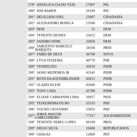
279º
ANGELICA CIA DO TÁXI
17007
PSL
280º
JOSI RAMOS
20190
PSC
281º
DELEGADO JOEL
23007
CIDADANIA
282º
ALESSANDRO BONECA
23500
CIDADANIA
283º
DEM
25
DEM
284º
TENENTE DIONES
25015
DEM
285º
SANDRO WINK
25650
DEM
SARGENTO MARCELO
286º
28100
PRTB
MARQUES
287º
FÁBIO DE DEUS
30700
NOVO
288º
LÍVIA TEIXEIRA
40770
PSB
289º
VENDELINO
45010
PSDB
290º
JANIO MEDEIROS JR
45345
PSDB
291º
ROTH DA ACESSIBILIDADE
45612
PSDB
292º
GLADIS KLEIN
45666
PSDB
293º
TONY LIMA
45788
PSDB
294º
ELIANE CARMANIM LIMA
50057
PSOL
295º
TEIXEIRINHA FILHO
55533
PSD
296º
VOLNEI CEGUINHO
55855
PSD
JORGE MACCHI
297º
77317
SOLIDARIEDADE
CABELEIREIRO
298º
TENENTE NEREU LOPES
90190
PROS
299º
DIEGO SILVA
10400
REPUBLICANOS
300º
CHAGAS
12800
PDT