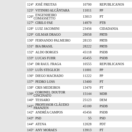
124º
JOSÉ FREITAS
10700
REPUBLICANOS
125º
VITINHO ALCÂNTARA
11011
PP
ENGENHEIRO
126º
13013
PT
COMASSETTO
127º
CIRILO FAE
14979
PTB
128º
LUIZ JACOMINI
23456
CIDADANIA
129º
GILMAR DRAGO
28058
PRTB
130º
FERNANDO PALMEIRO
28133
PRTB
131º
BIA BRASIL
28222
PRTB
132º
ALDO BORGES
45118
PSDB
133º
LUCAS FUHR
45455
PSDB
134º
DR RAUL FRAGA
10555
REPUBLICANOS
135º
LUÍS STEGLICH
11001
PP
136º
DIEGO MACHADO
11222
PP
137º
PEDRO LOSS
13400
PT
138º
CRIS MEDEIROS
13470
PT
CORONEL DOUTOR
139º
15144
MDB
CINCINATO
140º
TESSARO
25123
DEM
PROFESSOR CLÁUDIO
141º
45100
PSDB
FRANZEN
142º
ANDRÉA CAMPOS
45456
PSDB
143º
PSD
55
PSD
144º
ATENA
12028
PDT
145º
ANY MORAES
13913
PT