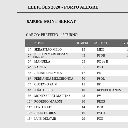
ELEIÇÕES 2020 - PORTO ALEGRE
MONT SERRAT
BAIRRO:
CARGO: PREFEITO - 1º TURNO
NOME
NÚMERO
PARTIDO
V
1º
SEBASTIÃO MELO
15
MDB
NELSON MARCHEZAN
2º
45
PSDB
JÚNIOR
3º
MANUELA
65
PC do B
4º
VALTER
55
PSD
5º
JULIANA BRIZOLA
12
PDT
6º
FERNANDA MELCHIONNA
50
PSOL
7º
GUSTAVO PAIM
11
PP
8º
JOÃO DERLY
10
REPUBLICANOS
9º
MONTSERRAT MARTINS
43
PV
10º
RODRIGO MARONI
90
PROS
11º
FORTUNATI
14
PTB
12º
JULIO FLORES
16
PSTU
13º
LUIZ DELVAIR
29
PCO