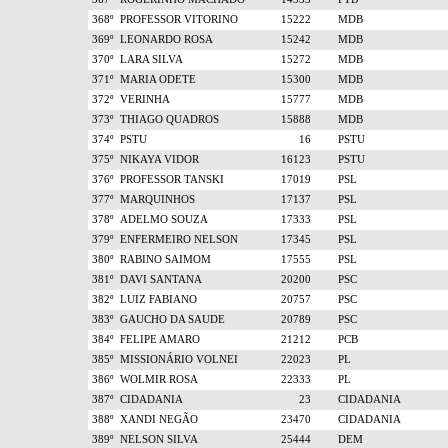
368º
PROFESSOR VITORINO
15222
MDB
369º
LEONARDO ROSA
15242
MDB
370º
LARA SILVA
15272
MDB
371º
MARIA ODETE
15300
MDB
372º
VERINHA
15777
MDB
373º
THIAGO QUADROS
15888
MDB
374º
PSTU
16
PSTU
375º
NIKAYA VIDOR
16123
PSTU
376º
PROFESSOR TANSKI
17019
PSL
377º
MARQUINHOS
17137
PSL
378º
ADELMO SOUZA
17333
PSL
379º
ENFERMEIRO NELSON
17345
PSL
380º
RABINO SAIMOM
17555
PSL
381º
DAVI SANTANA
20200
PSC
382º
LUIZ FABIANO
20757
PSC
383º
GAUCHO DA SAUDE
20789
PSC
384º
FELIPE AMARO
21212
PCB
385º
MISSIONÁRIO VOLNEI
22023
PL
386º
WOLMIR ROSA
22333
PL
387º
CIDADANIA
23
CIDADANIA
388º
XANDI NEGÃO
23470
CIDADANIA
389º
NELSON SILVA
25444
DEM