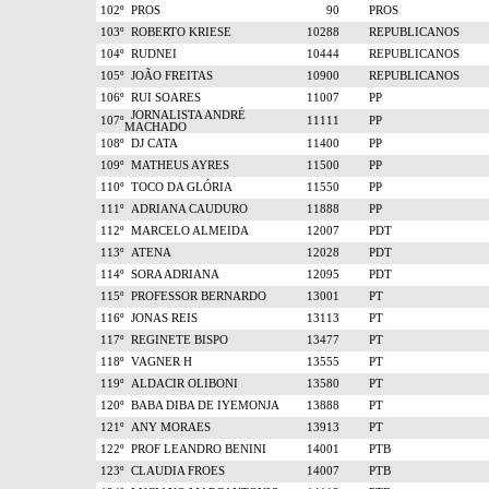
102º
PROS
90
PROS
103º
ROBERTO KRIESE
10288
REPUBLICANOS
104º
RUDNEI
10444
REPUBLICANOS
105º
JOÃO FREITAS
10900
REPUBLICANOS
106º
RUI SOARES
11007
PP
JORNALISTA ANDRÉ
107º
11111
PP
MACHADO
108º
DJ CATA
11400
PP
109º
MATHEUS AYRES
11500
PP
110º
TOCO DA GLÓRIA
11550
PP
111º
ADRIANA CAUDURO
11888
PP
112º
MARCELO ALMEIDA
12007
PDT
113º
ATENA
12028
PDT
114º
SORA ADRIANA
12095
PDT
115º
PROFESSOR BERNARDO
13001
PT
116º
JONAS REIS
13113
PT
117º
REGINETE BISPO
13477
PT
118º
VAGNER H
13555
PT
119º
ALDACIR OLIBONI
13580
PT
120º
BABA DIBA DE IYEMONJA
13888
PT
121º
ANY MORAES
13913
PT
122º
PROF LEANDRO BENINI
14001
PTB
123º
CLAUDIA FROES
14007
PTB