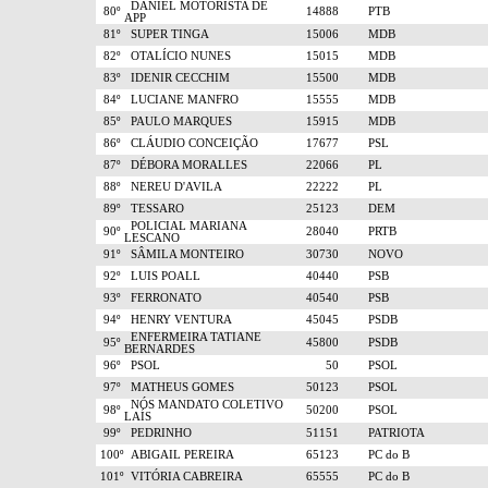
DANIEL MOTORISTA DE
80º
14888
PTB
APP
81º
SUPER TINGA
15006
MDB
82º
OTALÍCIO NUNES
15015
MDB
83º
IDENIR CECCHIM
15500
MDB
84º
LUCIANE MANFRO
15555
MDB
85º
PAULO MARQUES
15915
MDB
86º
CLÁUDIO CONCEIÇÃO
17677
PSL
87º
DÉBORA MORALLES
22066
PL
88º
NEREU D'AVILA
22222
PL
89º
TESSARO
25123
DEM
POLICIAL MARIANA
90º
28040
PRTB
LESCANO
91º
SÂMILA MONTEIRO
30730
NOVO
92º
LUIS POALL
40440
PSB
93º
FERRONATO
40540
PSB
94º
HENRY VENTURA
45045
PSDB
ENFERMEIRA TATIANE
95º
45800
PSDB
BERNARDES
96º
PSOL
50
PSOL
97º
MATHEUS GOMES
50123
PSOL
NÓS MANDATO COLETIVO
98º
50200
PSOL
LAÍS
99º
PEDRINHO
51151
PATRIOTA
100º
ABIGAIL PEREIRA
65123
PC do B
101º
VITÓRIA CABREIRA
65555
PC do B