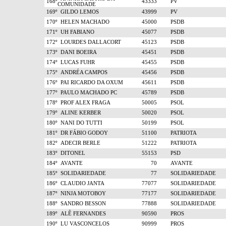
168º
43333
PV
COMUNIDADE
169º
GILDO LEMOS
43999
PV
170º
HELEN MACHADO
45000
PSDB
171º
UH FABIANO
45077
PSDB
172º
LOURDES DALLACORT
45123
PSDB
173º
DANI BOEIRA
45451
PSDB
174º
LUCAS FUHR
45455
PSDB
175º
ANDRÉA CAMPOS
45456
PSDB
176º
PAI RICARDO DA OXUM
45611
PSDB
177º
PAULO MACHADO PC
45789
PSDB
178º
PROF ALEX FRAGA
50005
PSOL
179º
ALINE KERBER
50020
PSOL
180º
NANI DO TUTTI
50199
PSOL
181º
DR FÁBIO GODOY
51100
PATRIOTA
182º
ADECIR BERLE
51222
PATRIOTA
183º
DITONEL
55153
PSD
184º
AVANTE
70
AVANTE
185º
SOLIDARIEDADE
77
SOLIDARIEDADE
186º
CLAUDIO JANTA
77077
SOLIDARIEDADE
187º
NINJA MOTOBOY
77177
SOLIDARIEDADE
188º
SANDRO BESSON
77888
SOLIDARIEDADE
189º
ALÊ FERNANDES
90590
PROS
190º
LU VASCONCELOS
90999
PROS