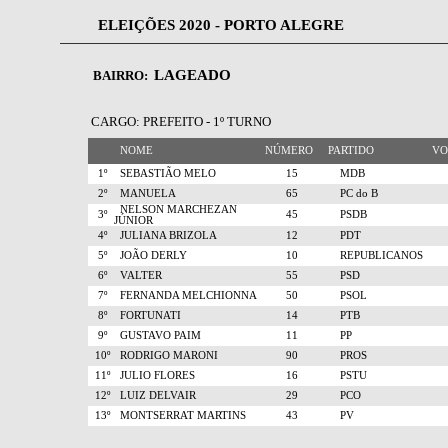
ELEIÇÕES 2020 - PORTO ALEGRE
LAGEADO
BAIRRO:
CARGO: PREFEITO - 1º TURNO
NOME
NÚMERO
PARTIDO
V
1º
SEBASTIÃO MELO
15
MDB
2º
MANUELA
65
PC do B
NELSON MARCHEZAN
3º
45
PSDB
JÚNIOR
4º
JULIANA BRIZOLA
12
PDT
5º
JOÃO DERLY
10
REPUBLICANOS
6º
VALTER
55
PSD
7º
FERNANDA MELCHIONNA
50
PSOL
8º
FORTUNATI
14
PTB
9º
GUSTAVO PAIM
11
PP
10º
RODRIGO MARONI
90
PROS
11º
JULIO FLORES
16
PSTU
12º
LUIZ DELVAIR
29
PCO
13º
MONTSERRAT MARTINS
43
PV