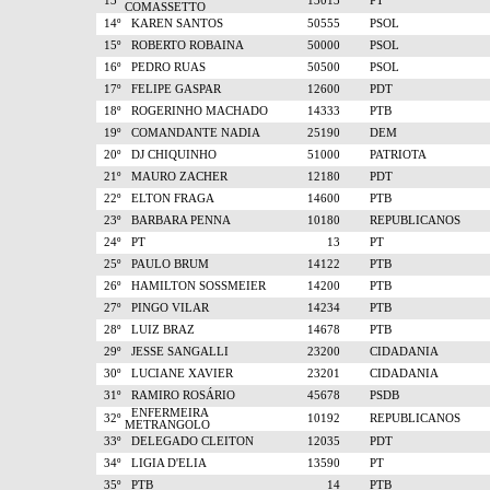
13º
13013
PT
COMASSETTO
14º
KAREN SANTOS
50555
PSOL
15º
ROBERTO ROBAINA
50000
PSOL
16º
PEDRO RUAS
50500
PSOL
17º
FELIPE GASPAR
12600
PDT
18º
ROGERINHO MACHADO
14333
PTB
19º
COMANDANTE NADIA
25190
DEM
20º
DJ CHIQUINHO
51000
PATRIOTA
21º
MAURO ZACHER
12180
PDT
22º
ELTON FRAGA
14600
PTB
23º
BARBARA PENNA
10180
REPUBLICANOS
24º
PT
13
PT
25º
PAULO BRUM
14122
PTB
26º
HAMILTON SOSSMEIER
14200
PTB
27º
PINGO VILAR
14234
PTB
28º
LUIZ BRAZ
14678
PTB
29º
JESSE SANGALLI
23200
CIDADANIA
30º
LUCIANE XAVIER
23201
CIDADANIA
31º
RAMIRO ROSÁRIO
45678
PSDB
ENFERMEIRA
32º
10192
REPUBLICANOS
METRANGOLO
33º
DELEGADO CLEITON
12035
PDT
34º
LIGIA D'ELIA
13590
PT
35º
PTB
14
PTB