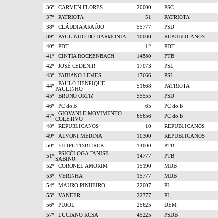
36º
CARMEN FLORES
20000
PSC
37º
PATRIOTA
51
PATRIOTA
38º
CLÁUDIA ARAÚJO
55777
PSD
39º
PAULINHO DO HARMONIA
10008
REPUBLICANOS
40º
PDT
12
PDT
41º
CINTIA ROCKENBACH
14580
PTB
42º
JOSÉ CEDENIR
17073
PSL
43º
FABIANO LEMES
17666
PSL
PAULO HENRIQUE -
44º
51668
PATRIOTA
PAULINHO
45º
BRUNO ORTIZ
55555
PSD
46º
PC do B
65
PC do B
GIOVANI E MOVIMENTO
47º
65656
PC do B
COLETIVO
48º
REPUBLICANOS
10
REPUBLICANOS
49º
ALVONI MEDINA
10300
REPUBLICANOS
50º
FILIPE TISBIEREK
14000
PTB
PSICÓLOGA TANISE
51º
14777
PTB
SABINO
52º
CORONEL AMORIM
15190
MDB
53º
VERINHA
15777
MDB
54º
MAURO PINHEIRO
22007
PL
55º
VANDER
22777
PL
56º
PUJOL
25625
DEM
57º
LUCIANO ROSA
45225
PSDB