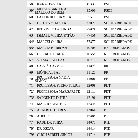
58º
KAKA D'ÁVILA
45333
PSDB
MOISÉS BARBOZA
59º
45900
PSDB
MALUCO DO BEM
60º
CARLINHOS DA VILA
55511
PSD
61º
DIOGENES MEIRA
77027
SOLIDARIEDADE
62º
PEDRINHO DA TINGA
77029
SOLIDARIEDADE
63º
ISMAEL VIEIRA-PATÃO
77456
SOLIDARIEDADE
64º
MARCELO LIRA
77877
SOLIDARIEDADE
65º
MARCIA BARBOZA
10209
REPUBLICANOS
66º
DR RAUL FRAGA
10555
REPUBLICANOS
67º
VILMAR BELEZA
10717
REPUBLICANOS
68º
CASSIÁ CARPES
11077
PP
69º
MÔNICA LEAL
11123
PP
PROFESSORA NADIA
70º
11900
PP
SIMONI
71º
PROFESSOR PEDRO FELICE
12009
PDT
72º
PROFESSORA MARGARETE
12111
PDT
73º
SARGENTO DUTRA
12190
PDT
74º
MARCIO BINS ELY
12345
PDT
75º
ALBERTO TERRES
13060
PT
76º
ADELI SELL
13601
PT
77º
RAUL DA FEIRA
14077
PTB
78º
DR OSCAR
14414
PTB
79º
GUGU STREIT JUNIOR
14714
PTB