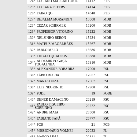
124º
LUCIANO MARCANTONIO
14112
PTB
125º
LUCIANA PETERS
14114
PTB
126º
TAIRO QG
14348
PTB
127º
DEJALMA MORANDIN
15008
MDB
128º
CEZAR SCHIRMER
15200
MDB
129º
PROFESSOR VITORINO
15222
MDB
130º
NELSINHO BERON
15234
MDB
131º
MATEUS MAGALHÃES
15267
MDB
132º
PABLO MELO
15686
MDB
133º
THIAGO QUADROS
15888
MDB
ALDEMIR FOGAÇA
134º
15910
MDB
FOGACINHA
135º
ALEXANDRE BOBADRA
17000
PSL
136º
FÁBIO ROCHA
17057
PSL
137º
MARA SOUZA
17567
PSL
138º
LUIZ NEGRINHO
17900
PSL
139º
PODE
19
PODE
140º
DENER DAMACENO
20219
PSC
PAULO FIGUEIRO
141º
20222
PSC
SOBRINHO
142º
ANDRE MAIA
20300
PSC
143º
FABIANO FAFÁ
20777
PSC
144º
PCB
21
PCB
145º
MISSIONÁRIO VOLNEI
22023
PL
146º
MARCO LIMA
22111
PL