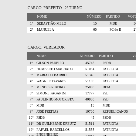
CARGO: PREFEITO - 2º TURNO
NOME
NÚMERO
PARTIDO
VO
1º
SEBASTIÃO MELO
15
MDB
2º
MANUELA
65
PC do B
CARGO: VEREADOR
NOME
NÚMERO
PARTIDO
V
1º
GILSON PADEIRO
45745
PSDB
2º
HUMBERTO MACHADO
51054
PATRIOTA
3º
MARIA DO BAIRRO
51345
PATRIOTA
4º
WAGNER TAVARES
51190
PATRIOTA
5º
MENDES RIBEIRO
25000
DEM
6º
SIMONE PAGANINI
17777
PSL
7º
PAULINHO MOTORISTA
40000
PSB
8º
MDB
15
MDB
9º
JOSÉ FREITAS
10700
REPUBLICANOS
10º
PSDB
45
PSDB
11º
DR GUILHERME KREUTZ
51511
PATRIOTA
12º
RAFAEL BARCELLOS
51555
PATRIOTA
ENGENHEIRO