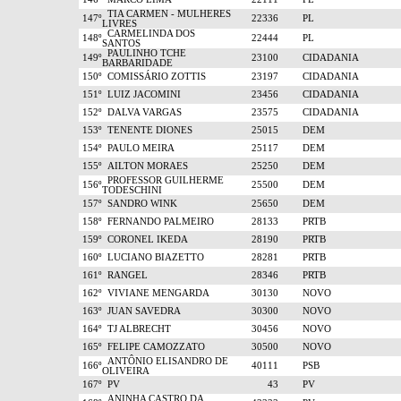
TIA CARMEN - MULHERES
147º
22336
PL
LIVRES
CARMELINDA DOS
148º
22444
PL
SANTOS
PAULINHO TCHE
149º
23100
CIDADANIA
BARBARIDADE
150º
COMISSÁRIO ZOTTIS
23197
CIDADANIA
151º
LUIZ JACOMINI
23456
CIDADANIA
152º
DALVA VARGAS
23575
CIDADANIA
153º
TENENTE DIONES
25015
DEM
154º
PAULO MEIRA
25117
DEM
155º
AILTON MORAES
25250
DEM
PROFESSOR GUILHERME
156º
25500
DEM
TODESCHINI
157º
SANDRO WINK
25650
DEM
158º
FERNANDO PALMEIRO
28133
PRTB
159º
CORONEL IKEDA
28190
PRTB
160º
LUCIANO BIAZETTO
28281
PRTB
161º
RANGEL
28346
PRTB
162º
VIVIANE MENGARDA
30130
NOVO
163º
JUAN SAVEDRA
30300
NOVO
164º
TJ ALBRECHT
30456
NOVO
165º
FELIPE CAMOZZATO
30500
NOVO
ANTÔNIO ELISANDRO DE
166º
40111
PSB
OLIVEIRA
167º
PV
43
PV
ANINHA CASTRO DA