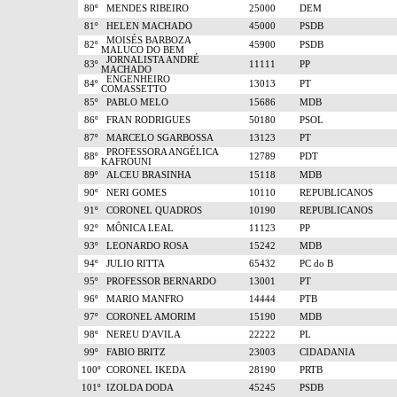
80º
MENDES RIBEIRO
25000
DEM
81º
HELEN MACHADO
45000
PSDB
MOISÉS BARBOZA
82º
45900
PSDB
MALUCO DO BEM
JORNALISTA ANDRÉ
83º
11111
PP
MACHADO
ENGENHEIRO
84º
13013
PT
COMASSETTO
85º
PABLO MELO
15686
MDB
86º
FRAN RODRIGUES
50180
PSOL
87º
MARCELO SGARBOSSA
13123
PT
PROFESSORA ANGÉLICA
88º
12789
PDT
KAFROUNI
89º
ALCEU BRASINHA
15118
MDB
90º
NERI GOMES
10110
REPUBLICANOS
91º
CORONEL QUADROS
10190
REPUBLICANOS
92º
MÔNICA LEAL
11123
PP
93º
LEONARDO ROSA
15242
MDB
94º
JULIO RITTA
65432
PC do B
95º
PROFESSOR BERNARDO
13001
PT
96º
MARIO MANFRO
14444
PTB
97º
CORONEL AMORIM
15190
MDB
98º
NEREU D'AVILA
22222
PL
99º
FABIO BRITZ
23003
CIDADANIA
100º
CORONEL IKEDA
28190
PRTB
101º
IZOLDA DODA
45245
PSDB