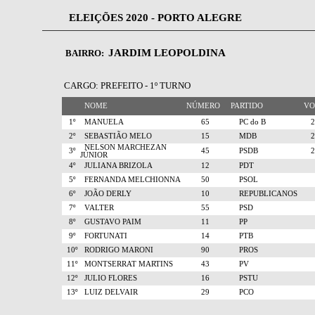
ELEIÇÕES 2020 - PORTO ALEGRE
JARDIM LEOPOLDINA
BAIRRO:
CARGO: PREFEITO - 1º TURNO
NOME
NÚMERO
PARTIDO
V
1º
MANUELA
65
PC do B
2º
SEBASTIÃO MELO
15
MDB
NELSON MARCHEZAN
3º
45
PSDB
JÚNIOR
4º
JULIANA BRIZOLA
12
PDT
5º
FERNANDA MELCHIONNA
50
PSOL
6º
JOÃO DERLY
10
REPUBLICANOS
7º
VALTER
55
PSD
8º
GUSTAVO PAIM
11
PP
9º
FORTUNATI
14
PTB
10º
RODRIGO MARONI
90
PROS
11º
MONTSERRAT MARTINS
43
PV
12º
JULIO FLORES
16
PSTU
13º
LUIZ DELVAIR
29
PCO