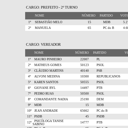
CARGO: PREFEITO - 2º TURNO
NOME
NÚMERO
PARTIDO
VO
1º
SEBASTIÃO MELO
15
MDB
5.
2º
MANUELA
65
PC do B
4.
CARGO: VEREADOR
NOME
NÚMERO
PARTIDO
V
1º
MAURO PINHEIRO
22007
PL
2º
MATHEUS GOMES
50123
PSOL
3º
CLÁUDIO MARTINS
40140
PSB
4º
ALVONI MEDINA
10300
REPUBLICANOS
5º
KAREN SANTOS
50555
PSOL
6º
GIOVANE BYL
14497
PTB
7º
PEDRO RUAS
50500
PSOL
8º
COMANDANTE NADIA
25190
DEM
9º
MDB
15
MDB
10º
JEAN ANDRADE
65662
PC do B
11º
PSDB
45
PSDB
PSICÓLOGA TANISE
12º
14777
PTB
SABINO