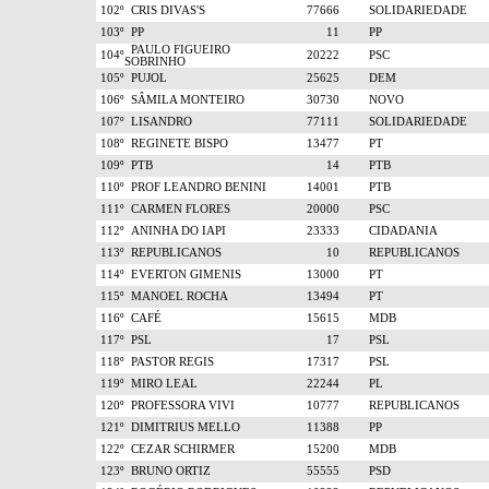
102º
CRIS DIVAS'S
77666
SOLIDARIEDADE
103º
PP
11
PP
PAULO FIGUEIRO
104º
20222
PSC
SOBRINHO
105º
PUJOL
25625
DEM
106º
SÂMILA MONTEIRO
30730
NOVO
107º
LISANDRO
77111
SOLIDARIEDADE
108º
REGINETE BISPO
13477
PT
109º
PTB
14
PTB
110º
PROF LEANDRO BENINI
14001
PTB
111º
CARMEN FLORES
20000
PSC
112º
ANINHA DO IAPI
23333
CIDADANIA
113º
REPUBLICANOS
10
REPUBLICANOS
114º
EVERTON GIMENIS
13000
PT
115º
MANOEL ROCHA
13494
PT
116º
CAFÉ
15615
MDB
117º
PSL
17
PSL
118º
PASTOR REGIS
17317
PSL
119º
MIRO LEAL
22244
PL
120º
PROFESSORA VIVI
10777
REPUBLICANOS
121º
DIMITRIUS MELLO
11388
PP
122º
CEZAR SCHIRMER
15200
MDB
123º
BRUNO ORTIZ
55555
PSD