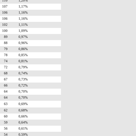
110
1,20%
107
1,17%
106
1,16%
106
1,16%
102
1,11%
100
1,09%
89
0,97%
88
0,96%
79
0,86%
78
0,85%
74
0,81%
72
0,79%
68
0,74%
67
0,73%
66
0,72%
64
0,70%
64
0,70%
63
0,69%
62
0,68%
60
0,66%
59
0,64%
56
0,61%
54
0,59%