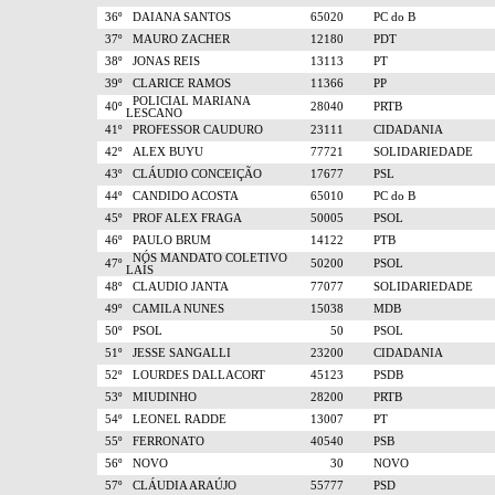
36º
DAIANA SANTOS
65020
PC do B
37º
MAURO ZACHER
12180
PDT
38º
JONAS REIS
13113
PT
39º
CLARICE RAMOS
11366
PP
POLICIAL MARIANA
40º
28040
PRTB
LESCANO
41º
PROFESSOR CAUDURO
23111
CIDADANIA
42º
ALEX BUYU
77721
SOLIDARIEDADE
43º
CLÁUDIO CONCEIÇÃO
17677
PSL
44º
CANDIDO ACOSTA
65010
PC do B
45º
PROF ALEX FRAGA
50005
PSOL
46º
PAULO BRUM
14122
PTB
NÓS MANDATO COLETIVO
47º
50200
PSOL
LAÍS
48º
CLAUDIO JANTA
77077
SOLIDARIEDADE
49º
CAMILA NUNES
15038
MDB
50º
PSOL
50
PSOL
51º
JESSE SANGALLI
23200
CIDADANIA
52º
LOURDES DALLACORT
45123
PSDB
53º
MIUDINHO
28200
PRTB
54º
LEONEL RADDE
13007
PT
55º
FERRONATO
40540
PSB
56º
NOVO
30
NOVO
57º
CLÁUDIA ARAÚJO
55777
PSD