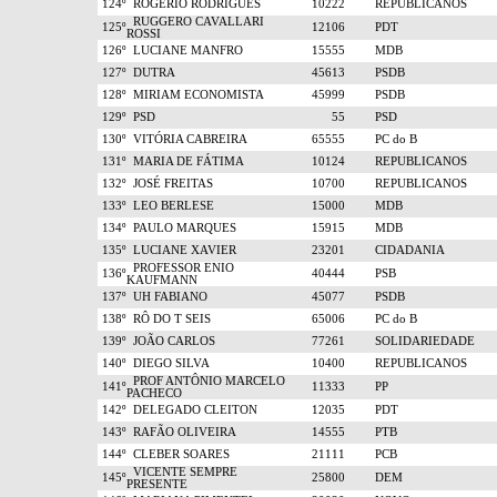
124º
ROGÉRIO RODRIGUES
10222
REPUBLICANOS
RUGGERO CAVALLARI
125º
12106
PDT
ROSSI
126º
LUCIANE MANFRO
15555
MDB
127º
DUTRA
45613
PSDB
128º
MIRIAM ECONOMISTA
45999
PSDB
129º
PSD
55
PSD
130º
VITÓRIA CABREIRA
65555
PC do B
131º
MARIA DE FÁTIMA
10124
REPUBLICANOS
132º
JOSÉ FREITAS
10700
REPUBLICANOS
133º
LEO BERLESE
15000
MDB
134º
PAULO MARQUES
15915
MDB
135º
LUCIANE XAVIER
23201
CIDADANIA
PROFESSOR ENIO
136º
40444
PSB
KAUFMANN
137º
UH FABIANO
45077
PSDB
138º
RÔ DO T SEIS
65006
PC do B
139º
JOÃO CARLOS
77261
SOLIDARIEDADE
140º
DIEGO SILVA
10400
REPUBLICANOS
PROF ANTÔNIO MARCELO
141º
11333
PP
PACHECO
142º
DELEGADO CLEITON
12035
PDT
143º
RAFÃO OLIVEIRA
14555
PTB
144º
CLEBER SOARES
21111
PCB
VICENTE SEMPRE
145º
25800
DEM
PRESENTE