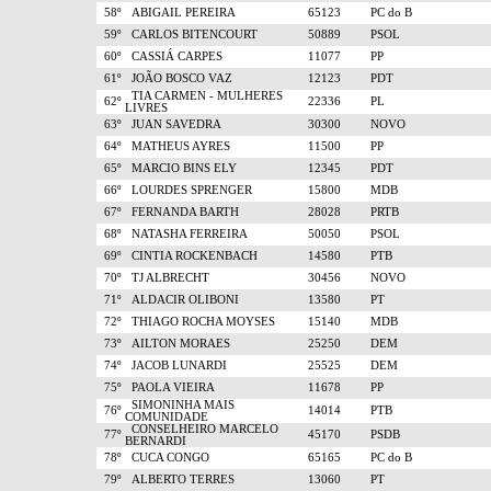
58º
ABIGAIL PEREIRA
65123
PC do B
59º
CARLOS BITENCOURT
50889
PSOL
60º
CASSIÁ CARPES
11077
PP
61º
JOÃO BOSCO VAZ
12123
PDT
TIA CARMEN - MULHERES
62º
22336
PL
LIVRES
63º
JUAN SAVEDRA
30300
NOVO
64º
MATHEUS AYRES
11500
PP
65º
MARCIO BINS ELY
12345
PDT
66º
LOURDES SPRENGER
15800
MDB
67º
FERNANDA BARTH
28028
PRTB
68º
NATASHA FERREIRA
50050
PSOL
69º
CINTIA ROCKENBACH
14580
PTB
70º
TJ ALBRECHT
30456
NOVO
71º
ALDACIR OLIBONI
13580
PT
72º
THIAGO ROCHA MOYSES
15140
MDB
73º
AILTON MORAES
25250
DEM
74º
JACOB LUNARDI
25525
DEM
75º
PAOLA VIEIRA
11678
PP
SIMONINHA MAIS
76º
14014
PTB
COMUNIDADE
CONSELHEIRO MARCELO
77º
45170
PSDB
BERNARDI
78º
CUCA CONGO
65165
PC do B
79º
ALBERTO TERRES
13060
PT