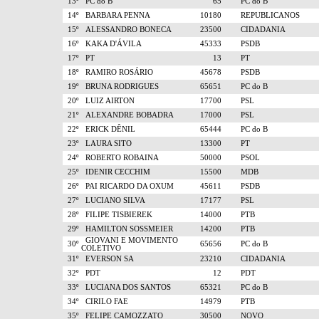
13º
PC do B
65
PC do B
14º
BARBARA PENNA
10180
REPUBLICANOS
15º
ALESSANDRO BONECA
23500
CIDADANIA
16º
KAKA D'ÁVILA
45333
PSDB
17º
PT
13
PT
18º
RAMIRO ROSÁRIO
45678
PSDB
19º
BRUNA RODRIGUES
65651
PC do B
20º
LUIZ AIRTON
17700
PSL
21º
ALEXANDRE BOBADRA
17000
PSL
22º
ERICK DÊNIL
65444
PC do B
23º
LAURA SITO
13300
PT
24º
ROBERTO ROBAINA
50000
PSOL
25º
IDENIR CECCHIM
15500
MDB
26º
PAI RICARDO DA OXUM
45611
PSDB
27º
LUCIANO SILVA
17177
PSL
28º
FILIPE TISBIEREK
14000
PTB
29º
HAMILTON SOSSMEIER
14200
PTB
GIOVANI E MOVIMENTO
30º
65656
PC do B
COLETIVO
31º
EVERSON SA
23210
CIDADANIA
32º
PDT
12
PDT
33º
LUCIANA DOS SANTOS
65321
PC do B
34º
CIRILO FAE
14979
PTB
35º
FELIPE CAMOZZATO
30500
NOVO