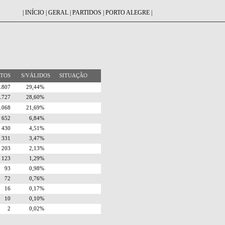
|
INÍCIO
|
GERAL
|
PARTIDOS
|
PORTO ALEGRE
|
OTOS
S/VÁLIDOS
SITUAÇÃO
2.807
29,44%
2.727
28,60%
2.068
21,69%
652
6,84%
430
4,51%
331
3,47%
203
2,13%
123
1,29%
93
0,98%
72
0,76%
16
0,17%
10
0,10%
2
0,02%