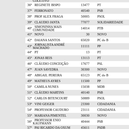
COLETIVO
36º
REGINETE BISPO
13477
PT
37º
FERRONATO
40540
PSB
38º
PROF ALEX FRAGA
50005
PSOL
39º
CLAUDIO JANTA
77077
SOLIDARIEDADE
SIMONINHA MAIS
40º
14014
PTB
COMUNIDADE
41º
NOVO
30
NOVO
42º
DAIANA SANTOS
65020
PC do B
JORNALISTA ANDRÉ
43º
11111
PP
MACHADO
44º
PT
13
PT
45º
JONAS REIS
13113
PT
46º
CLÁUDIO CONCEIÇÃO
17677
PSL
47º
JUAN SAVEDRA
30300
NOVO
48º
ABIGAIL PEREIRA
65123
PC do B
49º
MATHEUS AYRES
11500
PP
50º
CAMILA NUNES
15038
MDB
51º
CLÁUDIO MARTINS
40140
PSB
52º
CARLOS BITENCOURT
50889
PSOL
53º
VINI GEIGER
23300
CIDADANIA
54º
PROFESSOR CAUDURO
23111
CIDADANIA
55º
MARIANA PIMENTEL
30030
NOVO
PROFESSOR ENIO
56º
40444
PSB
KAUFMANN
57º
PAI RICARDO DA OXUM
45611
PSDB