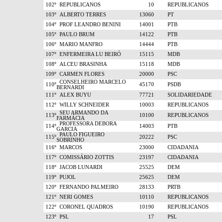
102º
REPUBLICANOS
10
REPUBLICANOS
103º
ALBERTO TERRES
13060
PT
104º
PROF LEANDRO BENINI
14001
PTB
105º
PAULO BRUM
14122
PTB
106º
MARIO MANFRO
14444
PTB
107º
ENFERMEIRA LU BEIRÓ
15115
MDB
108º
ALCEU BRASINHA
15118
MDB
109º
CARMEN FLORES
20000
PSC
CONSELHEIRO MARCELO
110º
45170
PSDB
BERNARDI
111º
ALEX BUYU
77721
SOLIDARIEDADE
112º
WILLY SCHNEIDER
10003
REPUBLICANOS
SEU ARMANDO DA
113º
10100
REPUBLICANOS
FARMÁCIA
PROFESSORA DEBORA
114º
14003
PTB
GARCIA
PAULO FIGUEIRO
115º
20222
PSC
SOBRINHO
116º
MARCOS
23000
CIDADANIA
117º
COMISSÁRIO ZOTTIS
23197
CIDADANIA
118º
JACOB LUNARDI
25525
DEM
119º
PUJOL
25625
DEM
120º
FERNANDO PALMEIRO
28133
PRTB
121º
NERI GOMES
10110
REPUBLICANOS
122º
CORONEL QUADROS
10190
REPUBLICANOS
123º
PSL
17
PSL