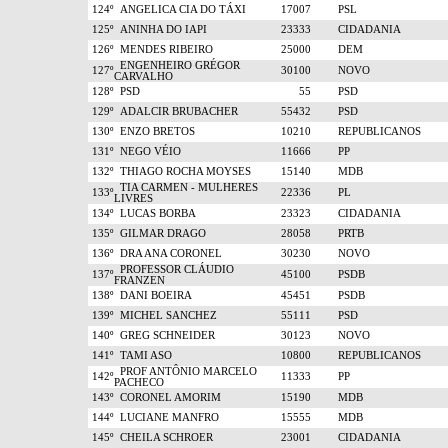
124º
ANGELICA CIA DO TÁXI
17007
PSL
125º
ANINHA DO IAPI
23333
CIDADANIA
126º
MENDES RIBEIRO
25000
DEM
ENGENHEIRO GRÉGOR
127º
30100
NOVO
CARVALHO
128º
PSD
55
PSD
129º
ADALCIR BRUBACHER
55432
PSD
130º
ENZO BRETOS
10210
REPUBLICANOS
131º
NEGO VÉIO
11666
PP
132º
THIAGO ROCHA MOYSES
15140
MDB
TIA CARMEN - MULHERES
133º
22336
PL
LIVRES
134º
LUCAS BORBA
23323
CIDADANIA
135º
GILMAR DRAGO
28058
PRTB
136º
DRA ANA CORONEL
30230
NOVO
PROFESSOR CLÁUDIO
137º
45100
PSDB
FRANZEN
138º
DANI BOEIRA
45451
PSDB
139º
MICHEL SANCHEZ
55111
PSD
140º
GREG SCHNEIDER
30123
NOVO
141º
TAMI ASO
10800
REPUBLICANOS
PROF ANTÔNIO MARCELO
142º
11333
PP
PACHECO
143º
CORONEL AMORIM
15190
MDB
144º
LUCIANE MANFRO
15555
MDB
145º
CHEILA SCHROER
23001
CIDADANIA