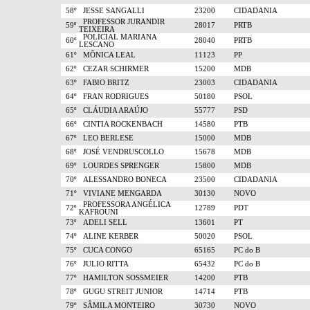
58º
JESSE SANGALLI
23200
CIDADANIA
PROFESSOR JURANDIR
59º
28017
PRTB
TEIXEIRA
POLICIAL MARIANA
60º
28040
PRTB
LESCANO
61º
MÔNICA LEAL
11123
PP
62º
CEZAR SCHIRMER
15200
MDB
63º
FABIO BRITZ
23003
CIDADANIA
64º
FRAN RODRIGUES
50180
PSOL
65º
CLÁUDIA ARAÚJO
55777
PSD
66º
CINTIA ROCKENBACH
14580
PTB
67º
LEO BERLESE
15000
MDB
68º
JOSÉ VENDRUSCOLLO
15678
MDB
69º
LOURDES SPRENGER
15800
MDB
70º
ALESSANDRO BONECA
23500
CIDADANIA
71º
VIVIANE MENGARDA
30130
NOVO
PROFESSORA ANGÉLICA
72º
12789
PDT
KAFROUNI
73º
ADELI SELL
13601
PT
74º
ALINE KERBER
50020
PSOL
75º
CUCA CONGO
65165
PC do B
76º
JULIO RITTA
65432
PC do B
77º
HAMILTON SOSSMEIER
14200
PTB
78º
GUGU STREIT JUNIOR
14714
PTB
79º
SÂMILA MONTEIRO
30730
NOVO