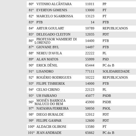
80º
VITINHO ALCÂNTARA
11011
PP
81º
EVERTON GIMENIS
13000
PT
82º
MARCELO SGARBOSSA
13123
PT
83º
PTB
14
PTB
84º
ARTUR GOULART
10789
REPUBLICANOS
85º
DELEGADO CLEITON
12035
PDT
PROFESSOR WAMBERT DI
86º
14400
PTB
LORENZO
87º
GIOVANE BYL
14497
PTB
88º
NEREU D'AVILA
22222
PL
89º
ALAN MATOS
55999
PSD
90º
ERICK DÊNIL
65444
PC do B
91º
LISANDRO
77111
SOLIDARIEDADE
92º
ROGÉRIO RODRIGUES
10222
REPUBLICANOS
93º
FILIPE TISBIEREK
14000
PTB
94º
CELSO CIRINO
22123
PL
95º
UH FABIANO
45077
PSDB
MOISÉS BARBOZA
96º
45900
PSDB
MALUCO DO BEM
97º
NATASHA FERREIRA
50050
PSOL
98º
DIEGO BURALDE
12012
PDT
99º
FELIPE GASPAR
12600
PDT
100º
ALDACIR OLIBONI
13580
PT
101º
JEAN ANDRADE
65662
PC do B