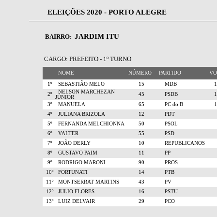
ELEIÇÕES 2020 - PORTO ALEGRE
JARDIM ITU
BAIRRO:
CARGO: PREFEITO - 1º TURNO
NOME
NÚMERO
PARTIDO
V
1º
SEBASTIÃO MELO
15
MDB
NELSON MARCHEZAN
2º
45
PSDB
JÚNIOR
3º
MANUELA
65
PC do B
4º
JULIANA BRIZOLA
12
PDT
5º
FERNANDA MELCHIONNA
50
PSOL
6º
VALTER
55
PSD
7º
JOÃO DERLY
10
REPUBLICANOS
8º
GUSTAVO PAIM
11
PP
9º
RODRIGO MARONI
90
PROS
10º
FORTUNATI
14
PTB
11º
MONTSERRAT MARTINS
43
PV
12º
JULIO FLORES
16
PSTU
13º
LUIZ DELVAIR
29
PCO