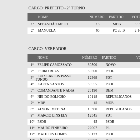
CARGO: PREFEITO - 2º TURNO
NOME
NÚMERO
PARTIDO
VO
1º
SEBASTIÃO MELO
15
MDB
3.
2º
MANUELA
65
PC do B
2.
CARGO: VEREADOR
NOME
NÚMERO
PARTIDO
V
1º
FELIPE CAMOZZATO
30500
NOVO
2º
PEDRO RUAS
50500
PSOL
LUIZ CARLOS PASSO
3º
12369
PDT
FUNDO
4º
KAREN SANTOS
50555
PSOL
5º
COMANDANTE NADIA
25190
DEM
6º
NEI DO BOLICHO
10118
REPUBLICANOS
7º
MDB
15
MDB
8º
ALVONI MEDINA
10300
REPUBLICANOS
9º
MARCIO BINS ELY
12345
PDT
10º
PSDB
45
PSDB
11º
MAURO PINHEIRO
22007
PL
12º
MATHEUS GOMES
50123
PSOL