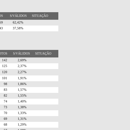
TOS
S/VÁLIDOS
SITUAÇÃO
559
62,42%
143
37,58%
OTOS
S/VÁLIDOS
SITUAÇÃO
142
2,69%
125
2,37%
120
2,27%
101
1,91%
98
1,86%
83
1,57%
82
1,55%
74
1,40%
73
1,38%
70
1,33%
69
1,31%
68
1,29%