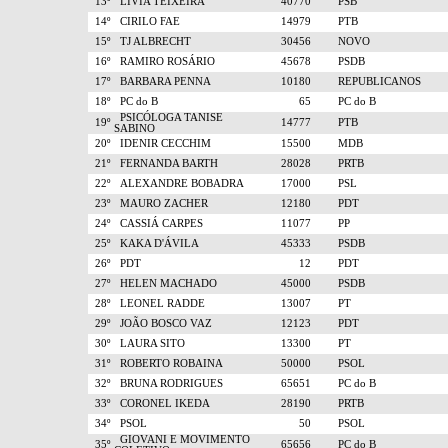
13º
LÍVIA TEIXEIRA
40770
PSB
14º
CIRILO FAE
14979
PTB
15º
TJ ALBRECHT
30456
NOVO
16º
RAMIRO ROSÁRIO
45678
PSDB
17º
BARBARA PENNA
10180
REPUBLICANOS
18º
PC do B
65
PC do B
PSICÓLOGA TANISE
19º
14777
PTB
SABINO
20º
IDENIR CECCHIM
15500
MDB
21º
FERNANDA BARTH
28028
PRTB
22º
ALEXANDRE BOBADRA
17000
PSL
23º
MAURO ZACHER
12180
PDT
24º
CASSIÁ CARPES
11077
PP
25º
KAKA D'ÁVILA
45333
PSDB
26º
PDT
12
PDT
27º
HELEN MACHADO
45000
PSDB
28º
LEONEL RADDE
13007
PT
29º
JOÃO BOSCO VAZ
12123
PDT
30º
LAURA SITO
13300
PT
31º
ROBERTO ROBAINA
50000
PSOL
32º
BRUNA RODRIGUES
65651
PC do B
33º
CORONEL IKEDA
28190
PRTB
34º
PSOL
50
PSOL
GIOVANI E MOVIMENTO
35º
65656
PC do B