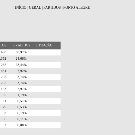
|
INÍCIO
|
GERAL
|
PARTIDOS
|
PORTO ALEGRE
|
OTOS
S/VÁLIDOS
SITUAÇÃO
1.698
30,97%
1.352
24,66%
1.285
23,44%
434
7,92%
205
3,74%
205
3,74%
163
2,97%
65
1,19%
31
0,57%
29
0,53%
8
0,19%
6
0,11%
2
0,08%