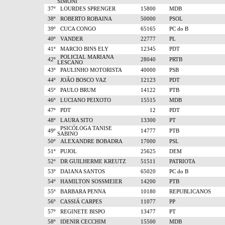
SIMONI
37º
LOURDES SPRENGER
15800
MDB
38º
ROBERTO ROBAINA
50000
PSOL
39º
CUCA CONGO
65165
PC do B
40º
VANDER
22777
PL
41º
MARCIO BINS ELY
12345
PDT
POLICIAL MARIANA
42º
28040
PRTB
LESCANO
43º
PAULINHO MOTORISTA
40000
PSB
44º
JOÃO BOSCO VAZ
12123
PDT
45º
PAULO BRUM
14122
PTB
46º
LUCIANO PEIXOTO
15515
MDB
47º
PDT
12
PDT
48º
LAURA SITO
13300
PT
PSICÓLOGA TANISE
49º
14777
PTB
SABINO
50º
ALEXANDRE BOBADRA
17000
PSL
51º
PUJOL
25625
DEM
52º
DR GUILHERME KREUTZ
51511
PATRIOTA
53º
DAIANA SANTOS
65020
PC do B
54º
HAMILTON SOSSMEIER
14200
PTB
55º
BARBARA PENNA
10180
REPUBLICANOS
56º
CASSIÁ CARPES
11077
PP
57º
REGINETE BISPO
13477
PT
58º
IDENIR CECCHIM
15500
MDB