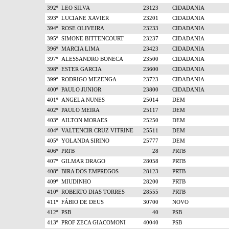
392º
LEO SILVA
23123
CIDADANIA
393º
LUCIANE XAVIER
23201
CIDADANIA
394º
ROSE OLIVEIRA
23233
CIDADANIA
395º
SIMONE BITTENCOURT
23237
CIDADANIA
396º
MARCIA LIMA
23423
CIDADANIA
397º
ALESSANDRO BONECA
23500
CIDADANIA
398º
ESTER GARCIA
23600
CIDADANIA
399º
RODRIGO MEZENGA
23723
CIDADANIA
400º
PAULO JUNIOR
23800
CIDADANIA
401º
ANGELA NUNES
25014
DEM
402º
PAULO MEIRA
25117
DEM
403º
AILTON MORAES
25250
DEM
404º
VALTENCIR CRUZ VITRINE
25511
DEM
405º
YOLANDA SIRINO
25777
DEM
406º
PRTB
28
PRTB
407º
GILMAR DRAGO
28058
PRTB
408º
BIRA DOS EMPREGOS
28123
PRTB
409º
MIUDINHO
28200
PRTB
410º
ROBERTO DIAS TORRES
28555
PRTB
411º
FÁBIO DE DEUS
30700
NOVO
412º
PSB
40
PSB
413º
PROF ZECA GIACOMONI
40040
PSB