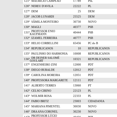
125º
MAURÍCIO CAMPEÃO
17789
PSL
126º
NEREU D'AVILA
22222
PL
127º
DEM
25
DEM
128º
JACOB LUNARDI
25525
DEM
129º
SÂMILA MONTEIRO
30730
NOVO
130º
MAGLI
40377
PSB
PROFESSOR ENIO
131º
40444
PSB
KAUFMANN
132º
IZAMEL FERREIRA
40777
PSB
133º
HELIO CORBELLINI
65456
PC do B
134º
REPUBLICANOS
10
REPUBLICANOS
135º
PAULINHO DO HARMONIA
10008
REPUBLICANOS
DR DEINER SALOMÉ
136º
10321
REPUBLICANOS
GOULART
137º
ENGENHEIRO ZINI
12000
PDT
138º
DIEGO BURALDE
12012
PDT
139º
CAROLINA MOREIRA
12051
PDT
140º
PROFESSORA MARGARETE
12111
PDT
141º
ALBERTO TERRES
13060
PT
142º
CELSO CIRINO
22123
PL
143º
WOLMIR ROSA
22333
PL
144º
FABIO BRITZ
23003
CIDADANIA
145º
MARIANA PIMENTEL
30030
NOVO
146º
DRA ANA CORONEL
30230
NOVO
PROFESSOR LÚCIO