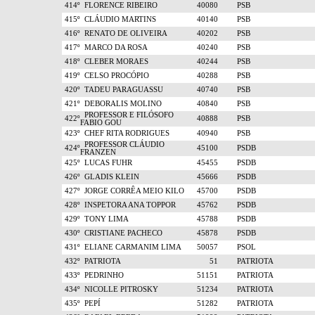
414º
FLORENCE RIBEIRO
40080
PSB
415º
CLÁUDIO MARTINS
40140
PSB
416º
RENATO DE OLIVEIRA
40202
PSB
417º
MARCO DA ROSA
40240
PSB
418º
CLEBER MORAES
40244
PSB
419º
CELSO PROCÓPIO
40288
PSB
420º
TADEU PARAGUASSU
40740
PSB
421º
DEBORALIS MOLINO
40840
PSB
PROFESSOR E FILÓSOFO
422º
40888
PSB
FABIO GOU
423º
CHEF RITA RODRIGUES
40940
PSB
PROFESSOR CLÁUDIO
424º
45100
PSDB
FRANZEN
425º
LUCAS FUHR
45455
PSDB
426º
GLADIS KLEIN
45666
PSDB
427º
JORGE CORRÊA MEIO KILO
45700
PSDB
428º
INSPETORA ANA TOPPOR
45762
PSDB
429º
TONY LIMA
45788
PSDB
430º
CRISTIANE PACHECO
45878
PSDB
431º
ELIANE CARMANIM LIMA
50057
PSOL
432º
PATRIOTA
51
PATRIOTA
433º
PEDRINHO
51151
PATRIOTA
434º
NICOLLE PITROSKY
51234
PATRIOTA
435º
PEPÍ
51282
PATRIOTA