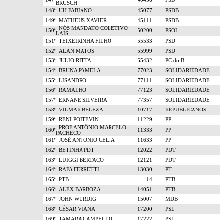
147º
40456
PSB
BRUSCH
148º
UH FABIANO
45077
PSDB
149º
MATHEUS XAVIER
45111
PSDB
NÓS MANDATO COLETIVO
150º
50200
PSOL
LAÍS
151º
TEIXEIRINHA FILHO
55533
PSD
152º
ALAN MATOS
55999
PSD
153º
JULIO RITTA
65432
PC do B
154º
BRUNA PAMELA
77023
SOLIDARIEDADE
155º
LISANDRO
77111
SOLIDARIEDADE
156º
RAMALHO
77123
SOLIDARIEDADE
157º
ERNANE SILVEIRA
77357
SOLIDARIEDADE
158º
VILMAR BELEZA
10717
REPUBLICANOS
159º
RENI POITEVIN
11229
PP
PROF ANTÔNIO MARCELO
160º
11333
PP
PACHECO
161º
JOSÉ ANTONIO CELIA
11633
PP
162º
BETINHA PDT
12022
PDT
163º
LUIGGI BERTACO
12121
PDT
164º
RAFA FERRETTI
13030
PT
165º
PTB
14
PTB
166º
ALEX BARBOZA
14051
PTB
167º
JOHN WURDIG
15007
MDB
168º
CÉSAR VIANA
17200
PSL
169º
TAMARA CAMPELLO
17222
PSL