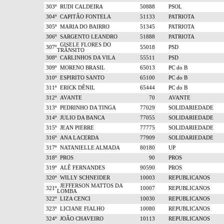
303º
RUDI CALDEIRA
50888
PSOL
304º
CAPITÃO FONTELA
51133
PATRIOTA
305º
MARIA DO BAIRRO
51345
PATRIOTA
306º
SARGENTO LEANDRO
51888
PATRIOTA
GISELE FLORES DO
307º
55018
PSD
TRÂNSITO
308º
CARLINHOS DA VILA
55511
PSD
309º
MORENO BRASIL
65013
PC do B
310º
ESPIRITO SANTO
65100
PC do B
311º
ERICK DÊNIL
65444
PC do B
312º
AVANTE
70
AVANTE
313º
PEDRINHO DA TINGA
77029
SOLIDARIEDADE
314º
JULIO DA BANCA
77055
SOLIDARIEDADE
315º
JEAN PIERRE
77775
SOLIDARIEDADE
316º
ANA LACERDA
77909
SOLIDARIEDADE
317º
NATANIELLE ALMADA
80180
UP
318º
PROS
90
PROS
319º
ALÊ FERNANDES
90590
PROS
320º
WILLY SCHNEIDER
10003
REPUBLICANOS
JEFFERSON MATTOS DA
321º
10007
REPUBLICANOS
LOMBA
322º
LIZA CENCI
10030
REPUBLICANOS
323º
LICIANE FIALHO
10080
REPUBLICANOS
324º
JOÃO CHAVEIRO
10113
REPUBLICANOS