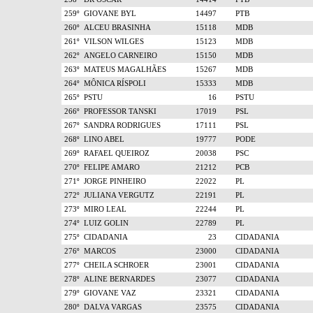
259º
GIOVANE BYL
14497
PTB
260º
ALCEU BRASINHA
15118
MDB
261º
VILSON WILGES
15123
MDB
262º
ANGELO CARNEIRO
15150
MDB
263º
MATEUS MAGALHÃES
15267
MDB
264º
MÔNICA RÍSPOLI
15333
MDB
265º
PSTU
16
PSTU
266º
PROFESSOR TANSKI
17019
PSL
267º
SANDRA RODRIGUES
17111
PSL
268º
LINO ABEL
19777
PODE
269º
RAFAEL QUEIROZ
20038
PSC
270º
FELIPE AMARO
21212
PCB
271º
JORGE PINHEIRO
22022
PL
272º
JULIANA VERGUTZ
22191
PL
273º
MIRO LEAL
22244
PL
274º
LUIZ GOLIN
22789
PL
275º
CIDADANIA
23
CIDADANIA
276º
MARCOS
23000
CIDADANIA
277º
CHEILA SCHROER
23001
CIDADANIA
278º
ALINE BERNARDES
23077
CIDADANIA
279º
GIOVANE VAZ
23321
CIDADANIA
280º
DALVA VARGAS
23575
CIDADANIA