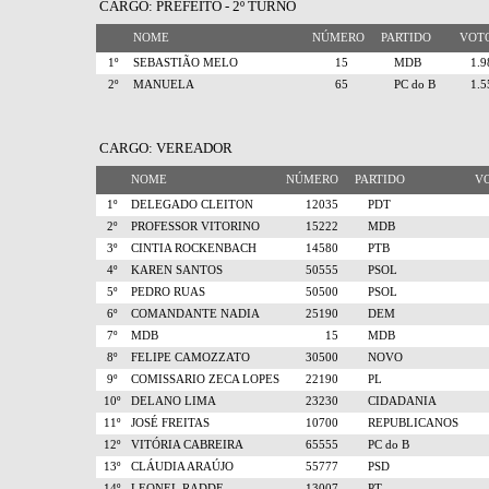
CARGO: PREFEITO - 2º TURNO
NOME
NÚMERO
PARTIDO
VO
1º
SEBASTIÃO MELO
15
MDB
1.
2º
MANUELA
65
PC do B
1.
CARGO: VEREADOR
NOME
NÚMERO
PARTIDO
V
1º
DELEGADO CLEITON
12035
PDT
2º
PROFESSOR VITORINO
15222
MDB
3º
CINTIA ROCKENBACH
14580
PTB
4º
KAREN SANTOS
50555
PSOL
5º
PEDRO RUAS
50500
PSOL
6º
COMANDANTE NADIA
25190
DEM
7º
MDB
15
MDB
8º
FELIPE CAMOZZATO
30500
NOVO
9º
COMISSARIO ZECA LOPES
22190
PL
10º
DELANO LIMA
23230
CIDADANIA
11º
JOSÉ FREITAS
10700
REPUBLICANOS
12º
VITÓRIA CABREIRA
65555
PC do B
13º
CLÁUDIA ARAÚJO
55777
PSD
14º
LEONEL RADDE
13007
PT