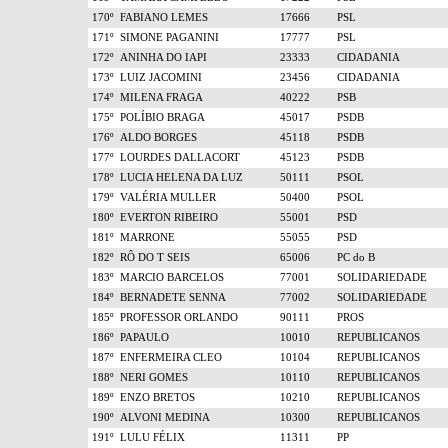
170º
FABIANO LEMES
17666
PSL
171º
SIMONE PAGANINI
17777
PSL
172º
ANINHA DO IAPI
23333
CIDADANIA
173º
LUIZ JACOMINI
23456
CIDADANIA
174º
MILENA FRAGA
40222
PSB
175º
POLÍBIO BRAGA
45017
PSDB
176º
ALDO BORGES
45118
PSDB
177º
LOURDES DALLACORT
45123
PSDB
178º
LUCIA HELENA DA LUZ
50111
PSOL
179º
VALÉRIA MULLER
50400
PSOL
180º
EVERTON RIBEIRO
55001
PSD
181º
MARRONE
55055
PSD
182º
RÔ DO T SEIS
65006
PC do B
183º
MARCIO BARCELOS
77001
SOLIDARIEDADE
184º
BERNADETE SENNA
77002
SOLIDARIEDADE
185º
PROFESSOR ORLANDO
90111
PROS
186º
PAPAULO
10010
REPUBLICANOS
187º
ENFERMEIRA CLEO
10104
REPUBLICANOS
188º
NERI GOMES
10110
REPUBLICANOS
189º
ENZO BRETOS
10210
REPUBLICANOS
190º
ALVONI MEDINA
10300
REPUBLICANOS
191º
LULU FÉLIX
11311
PP