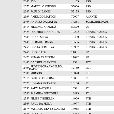
236º
PSD
55
PSD
237º
MARCELO CHIODO
55000
PSD
238º
PAULO IBANES
55155
PSD
239º
AMÉRICO MATTOS
70007
AVANTE
240º
ANDREA DA MATTA
77231
SOLIDARIEDADE
241º
MERONG KAMAKÃ
80520
UP
242º
ROGÉRIO RODRIGUES
10222
REPUBLICANOS
243º
DIEGO SILVA
10400
REPUBLICANOS
244º
DR RAUL FRAGA
10555
REPUBLICANOS
245º
CINTIA FERREIRA
10987
REPUBLICANOS
246º
LUÍS STEGLICH
11001
PP
247º
RENAN CAMBOIM
11022
PP
248º
GABRIEL CIANETO
12321
PDT
PROFESSORA ANGÉLICA
249º
12789
PDT
KAFROUNI
250º
MIRGON
13020
PT
251º
PAULO FERREIRA
13051
PT
252º
HOSANA PICCARDI
13100
PT
253º
SADY JACQUES
13321
PT
254º
PALMIRA FONTOURA
13413
PT
255º
FILIPE TISBIEREK
14000
PTB
256º
RAUL DA FEIRA
14077
PTB
257º
FABRICIO NEVES CORREA
14085
PTB
258º
DR OSCAR
14414
PTB