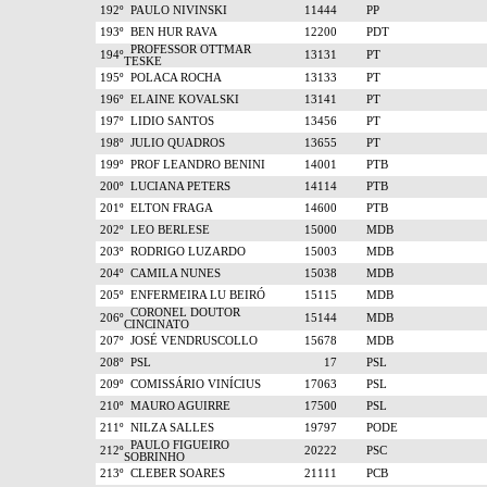
192º
PAULO NIVINSKI
11444
PP
193º
BEN HUR RAVA
12200
PDT
PROFESSOR OTTMAR
194º
13131
PT
TESKE
195º
POLACA ROCHA
13133
PT
196º
ELAINE KOVALSKI
13141
PT
197º
LIDIO SANTOS
13456
PT
198º
JULIO QUADROS
13655
PT
199º
PROF LEANDRO BENINI
14001
PTB
200º
LUCIANA PETERS
14114
PTB
201º
ELTON FRAGA
14600
PTB
202º
LEO BERLESE
15000
MDB
203º
RODRIGO LUZARDO
15003
MDB
204º
CAMILA NUNES
15038
MDB
205º
ENFERMEIRA LU BEIRÓ
15115
MDB
CORONEL DOUTOR
206º
15144
MDB
CINCINATO
207º
JOSÉ VENDRUSCOLLO
15678
MDB
208º
PSL
17
PSL
209º
COMISSÁRIO VINÍCIUS
17063
PSL
210º
MAURO AGUIRRE
17500
PSL
211º
NILZA SALLES
19797
PODE
PAULO FIGUEIRO
212º
20222
PSC
SOBRINHO
213º
CLEBER SOARES
21111
PCB