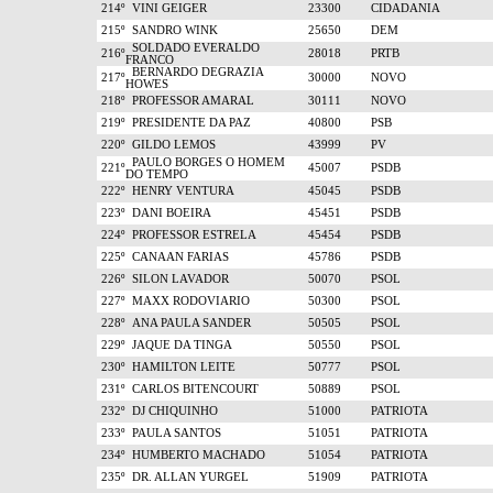
214º
VINI GEIGER
23300
CIDADANIA
215º
SANDRO WINK
25650
DEM
SOLDADO EVERALDO
216º
28018
PRTB
FRANCO
BERNARDO DEGRAZIA
217º
30000
NOVO
HOWES
218º
PROFESSOR AMARAL
30111
NOVO
219º
PRESIDENTE DA PAZ
40800
PSB
220º
GILDO LEMOS
43999
PV
PAULO BORGES O HOMEM
221º
45007
PSDB
DO TEMPO
222º
HENRY VENTURA
45045
PSDB
223º
DANI BOEIRA
45451
PSDB
224º
PROFESSOR ESTRELA
45454
PSDB
225º
CANAAN FARIAS
45786
PSDB
226º
SILON LAVADOR
50070
PSOL
227º
MAXX RODOVIARIO
50300
PSOL
228º
ANA PAULA SANDER
50505
PSOL
229º
JAQUE DA TINGA
50550
PSOL
230º
HAMILTON LEITE
50777
PSOL
231º
CARLOS BITENCOURT
50889
PSOL
232º
DJ CHIQUINHO
51000
PATRIOTA
233º
PAULA SANTOS
51051
PATRIOTA
234º
HUMBERTO MACHADO
51054
PATRIOTA
235º
DR. ALLAN YURGEL
51909
PATRIOTA