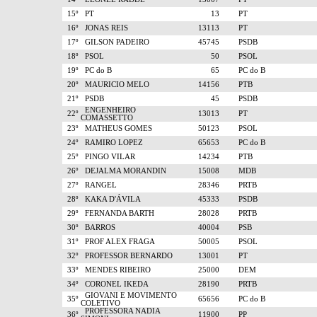
15º
PT
13
PT
16º
JONAS REIS
13113
PT
17º
GILSON PADEIRO
45745
PSDB
18º
PSOL
50
PSOL
19º
PC do B
65
PC do B
20º
MAURICIO MELO
14156
PTB
21º
PSDB
45
PSDB
ENGENHEIRO
22º
13013
PT
COMASSETTO
23º
MATHEUS GOMES
50123
PSOL
24º
RAMIRO LOPEZ
65653
PC do B
25º
PINGO VILAR
14234
PTB
26º
DEJALMA MORANDIN
15008
MDB
27º
RANGEL
28346
PRTB
28º
KAKA D'ÁVILA
45333
PSDB
29º
FERNANDA BARTH
28028
PRTB
30º
BARROS
40004
PSB
31º
PROF ALEX FRAGA
50005
PSOL
32º
PROFESSOR BERNARDO
13001
PT
33º
MENDES RIBEIRO
25000
DEM
34º
CORONEL IKEDA
28190
PRTB
GIOVANI E MOVIMENTO
35º
65656
PC do B
COLETIVO
PROFESSORA NADIA
36º
11900
PP