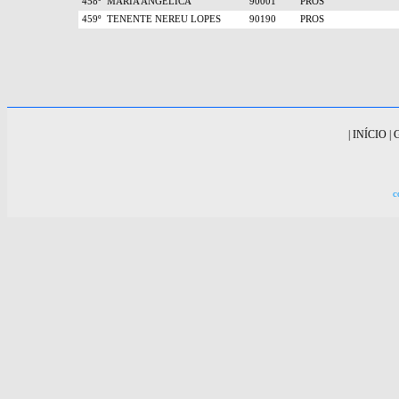
458º
MARIA ANGÉLICA
90001
PROS
459º
TENENTE NEREU LOPES
90190
PROS
|
INÍCIO
|
c