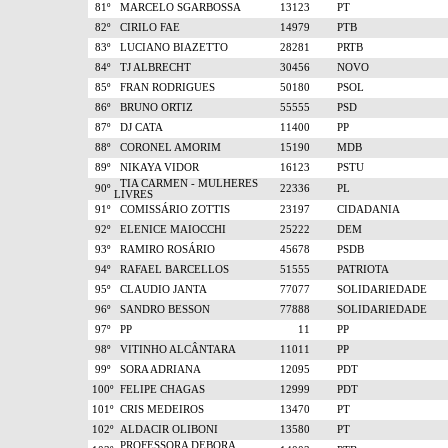
81º
MARCELO SGARBOSSA
13123
PT
82º
CIRILO FAE
14979
PTB
83º
LUCIANO BIAZETTO
28281
PRTB
84º
TJ ALBRECHT
30456
NOVO
85º
FRAN RODRIGUES
50180
PSOL
86º
BRUNO ORTIZ
55555
PSD
87º
DJ CATA
11400
PP
88º
CORONEL AMORIM
15190
MDB
89º
NIKAYA VIDOR
16123
PSTU
TIA CARMEN - MULHERES
90º
22336
PL
LIVRES
91º
COMISSÁRIO ZOTTIS
23197
CIDADANIA
92º
ELENICE MAIOCCHI
25222
DEM
93º
RAMIRO ROSÁRIO
45678
PSDB
94º
RAFAEL BARCELLOS
51555
PATRIOTA
95º
CLAUDIO JANTA
77077
SOLIDARIEDADE
96º
SANDRO BESSON
77888
SOLIDARIEDADE
97º
PP
11
PP
98º
VITINHO ALCÂNTARA
11011
PP
99º
SORA ADRIANA
12095
PDT
100º
FELIPE CHAGAS
12999
PDT
101º
CRIS MEDEIROS
13470
PT
102º
ALDACIR OLIBONI
13580
PT
PROFESSORA DEBORA