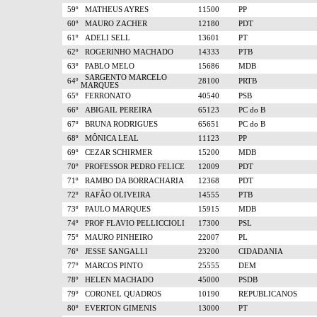
59º
MATHEUS AYRES
11500
PP
60º
MAURO ZACHER
12180
PDT
61º
ADELI SELL
13601
PT
62º
ROGERINHO MACHADO
14333
PTB
63º
PABLO MELO
15686
MDB
SARGENTO MARCELO
64º
28100
PRTB
MARQUES
65º
FERRONATO
40540
PSB
66º
ABIGAIL PEREIRA
65123
PC do B
67º
BRUNA RODRIGUES
65651
PC do B
68º
MÔNICA LEAL
11123
PP
69º
CEZAR SCHIRMER
15200
MDB
70º
PROFESSOR PEDRO FELICE
12009
PDT
71º
RAMBO DA BORRACHARIA
12368
PDT
72º
RAFÃO OLIVEIRA
14555
PTB
73º
PAULO MARQUES
15915
MDB
74º
PROF FLAVIO PELLICCIOLI
17300
PSL
75º
MAURO PINHEIRO
22007
PL
76º
JESSE SANGALLI
23200
CIDADANIA
77º
MARCOS PINTO
25555
DEM
78º
HELEN MACHADO
45000
PSDB
79º
CORONEL QUADROS
10190
REPUBLICANOS
80º
EVERTON GIMENIS
13000
PT