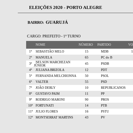
ELEIÇÕES 2020 - PORTO ALEGRE
GUARUJÁ
BAIRRO:
CARGO: PREFEITO - 1º TURNO
NOME
NÚMERO
PARTIDO
V
1º
SEBASTIÃO MELO
15
MDB
2º
MANUELA
65
PC do B
NELSON MARCHEZAN
3º
45
PSDB
JÚNIOR
4º
JULIANA BRIZOLA
12
PDT
5º
FERNANDA MELCHIONNA
50
PSOL
6º
VALTER
55
PSD
7º
JOÃO DERLY
10
REPUBLICANOS
8º
GUSTAVO PAIM
11
PP
9º
RODRIGO MARONI
90
PROS
10º
FORTUNATI
14
PTB
11º
JULIO FLORES
16
PSTU
12º
MONTSERRAT MARTINS
43
PV