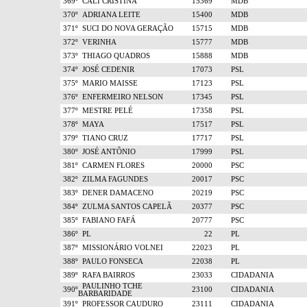
369º
CALI CRISTINA
15369
MDB
370º
ADRIANA LEITE
15400
MDB
371º
SUCI DO NOVA GERAÇÃO
15715
MDB
372º
VERINHA
15777
MDB
373º
THIAGO QUADROS
15888
MDB
374º
JOSÉ CEDENIR
17073
PSL
375º
MARIO MAISSE
17123
PSL
376º
ENFERMEIRO NELSON
17345
PSL
377º
MESTRE PELÉ
17358
PSL
378º
MAYA
17517
PSL
379º
TIANO CRUZ
17717
PSL
380º
JOSÉ ANTÔNIO
17999
PSL
381º
CARMEN FLORES
20000
PSC
382º
ZILMA FAGUNDES
20017
PSC
383º
DENER DAMACENO
20219
PSC
384º
ZULMA SANTOS CAPELÃ
20377
PSC
385º
FABIANO FAFÁ
20777
PSC
386º
PL
22
PL
387º
MISSIONÁRIO VOLNEI
22023
PL
388º
PAULO FONSECA
22038
PL
389º
RAFA BAIRROS
23033
CIDADANIA
PAULINHO TCHE
390º
23100
CIDADANIA
BARBARIDADE
391º
PROFESSOR CAUDURO
23111
CIDADANIA