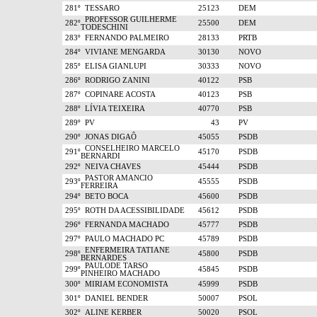
281º
TESSARO
25123
DEM
PROFESSOR GUILHERME
282º
25500
DEM
TODESCHINI
283º
FERNANDO PALMEIRO
28133
PRTB
284º
VIVIANE MENGARDA
30130
NOVO
285º
ELISA GIANLUPI
30333
NOVO
286º
RODRIGO ZANINI
40122
PSB
287º
COPINARE ACOSTA
40123
PSB
288º
LÍVIA TEIXEIRA
40770
PSB
289º
PV
43
PV
290º
JONAS DIGAÔ
45055
PSDB
CONSELHEIRO MARCELO
291º
45170
PSDB
BERNARDI
292º
NEIVA CHAVES
45444
PSDB
PASTOR AMANCIO
293º
45555
PSDB
FERREIRA
294º
BETO BOCA
45600
PSDB
295º
ROTH DA ACESSIBILIDADE
45612
PSDB
296º
FERNANDA MACHADO
45777
PSDB
297º
PAULO MACHADO PC
45789
PSDB
ENFERMEIRA TATIANE
298º
45800
PSDB
BERNARDES
PAULODE TARSO
299º
45845
PSDB
PINHEIRO MACHADO
300º
MIRIAM ECONOMISTA
45999
PSDB
301º
DANIEL BENDER
50007
PSOL
302º
ALINE KERBER
50020
PSOL