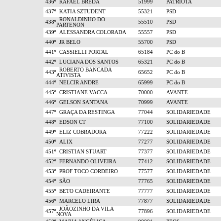
436º
RAFAEL BREDA
51999
PATRIOTA
437º
KATIA SZTUDENT
55321
PSD
RONALDINHO DO
438º
55510
PSD
PARTENON
439º
ALESSANDRA COLORADA
55557
PSD
440º
JR BELO
55700
PSD
441º
CASSIELLI PORTAL
65184
PC do B
442º
LUCIANA DOS SANTOS
65321
PC do B
ROBERTO BANCADA
443º
65652
PC do B
ATIVISTA
444º
NELCIR ANDRE
65999
PC do B
445º
CRISTIANE VACCA
70000
AVANTE
446º
GELSON SANTANA
70999
AVANTE
447º
GRAÇA DA RESTINGA
77044
SOLIDARIEDADE
448º
EDSON CT
77100
SOLIDARIEDADE
449º
ELIZ COBRADORA
77222
SOLIDARIEDADE
450º
ALIX
77277
SOLIDARIEDADE
451º
CRISTIAN STUART
77377
SOLIDARIEDADE
452º
FERNANDO OLIVEIRA
77412
SOLIDARIEDADE
453º
PROF TOCO CORDEIRO
77577
SOLIDARIEDADE
454º
SÃO
77765
SOLIDARIEDADE
455º
BETO CADEIRANTE
77777
SOLIDARIEDADE
456º
MARCELO LIRA
77877
SOLIDARIEDADE
JOÃOZINHO DA VILA
457º
77896
SOLIDARIEDADE
NOVA