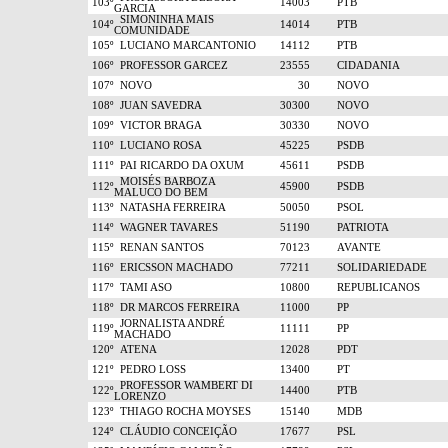
103º
14003
PTB
GARCIA
SIMONINHA MAIS
104º
14014
PTB
COMUNIDADE
105º
LUCIANO MARCANTONIO
14112
PTB
106º
PROFESSOR GARCEZ
23555
CIDADANIA
107º
NOVO
30
NOVO
108º
JUAN SAVEDRA
30300
NOVO
109º
VICTOR BRAGA
30330
NOVO
110º
LUCIANO ROSA
45225
PSDB
111º
PAI RICARDO DA OXUM
45611
PSDB
MOISÉS BARBOZA
112º
45900
PSDB
MALUCO DO BEM
113º
NATASHA FERREIRA
50050
PSOL
114º
WAGNER TAVARES
51190
PATRIOTA
115º
RENAN SANTOS
70123
AVANTE
116º
ERICSSON MACHADO
77211
SOLIDARIEDADE
117º
TAMI ASO
10800
REPUBLICANOS
118º
DR MARCOS FERREIRA
11000
PP
JORNALISTA ANDRÉ
119º
11111
PP
MACHADO
120º
ATENA
12028
PDT
121º
PEDRO LOSS
13400
PT
PROFESSOR WAMBERT DI
122º
14400
PTB
LORENZO
123º
THIAGO ROCHA MOYSES
15140
MDB
124º
CLÁUDIO CONCEIÇÃO
17677
PSL