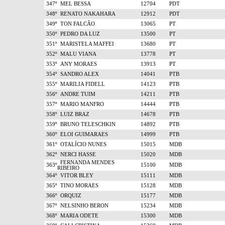
347º
MEL BESSA
12704
PDT
348º
RENATO NAKAHARA
12912
PDT
349º
TON FALCÃO
13065
PT
350º
PEDRO DA LUZ
13500
PT
351º
MARISTELA MAFFEI
13680
PT
352º
MALU VIANA
13778
PT
353º
ANY MORAES
13913
PT
354º
SANDRO ALEX
14041
PTB
355º
MARILIA FIDELL
14123
PTB
356º
ANDRE TUIM
14211
PTB
357º
MARIO MANFRO
14444
PTB
358º
LUIZ BRAZ
14678
PTB
359º
BRUNO TELESCHKIN
14892
PTB
360º
ELOI GUIMARAES
14999
PTB
361º
OTALÍCIO NUNES
15015
MDB
362º
NERCI HASSE
15020
MDB
FERNANDA MENDES
363º
15100
MDB
RIBEIRO
364º
VITOR BLEY
15111
MDB
365º
TINO MORAES
15128
MDB
366º
ORQUIZ
15177
MDB
367º
NELSINHO BERON
15234
MDB
368º
MARIA ODETE
15300
MDB