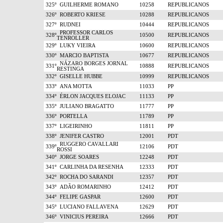
325º
GUILHERME ROMANO
10258
REPUBLICANOS
326º
ROBERTO KRIESE
10288
REPUBLICANOS
327º
RUDNEI
10444
REPUBLICANOS
PROFESSOR CARLOS
328º
10500
REPUBLICANOS
TENROLLER
329º
LUKY VIEIRA
10600
REPUBLICANOS
330º
MARCIO BAPTISTA
10677
REPUBLICANOS
NÁZARO BORGES JORNAL
331º
10888
REPUBLICANOS
RESTINGA
332º
GISELLE HUBBE
10999
REPUBLICANOS
333º
ANA MOTTA
11033
PP
334º
ÉRLON JACQUES ELOJAC
11133
PP
335º
JULIANO BRAGATTO
11777
PP
336º
PORTELLA
11789
PP
337º
LIGEIRINHO
11811
PP
338º
JENIFER CASTRO
12001
PDT
RUGGERO CAVALLARI
339º
12106
PDT
ROSSI
340º
JORGE SOARES
12248
PDT
341º
CARLINHA DA RESENHA
12333
PDT
342º
ROCHA DO SARANDI
12357
PDT
343º
ADÃO ROMARINHO
12412
PDT
344º
FELIPE GASPAR
12600
PDT
345º
LUCIANO FALLAVENA
12629
PDT
346º
VINICIUS PEREIRA
12666
PDT