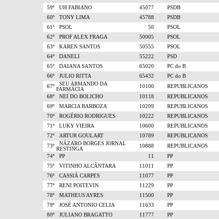
59º
UH FABIANO
45077
PSDB
60º
TONY LIMA
45788
PSDB
61º
PSOL
50
PSOL
62º
PROF ALEX FRAGA
50005
PSOL
63º
KAREN SANTOS
50555
PSOL
64º
DANELI
55222
PSD
65º
DAIANA SANTOS
65020
PC do B
66º
JULIO RITTA
65432
PC do B
SEU ARMANDO DA
67º
10100
REPUBLICANOS
FARMÁCIA
68º
NEI DO BOLICHO
10118
REPUBLICANOS
69º
MARCIA BARBOZA
10209
REPUBLICANOS
70º
ROGÉRIO RODRIGUES
10222
REPUBLICANOS
71º
LUKY VIEIRA
10600
REPUBLICANOS
72º
ARTUR GOULART
10789
REPUBLICANOS
NÁZARO BORGES JORNAL
73º
10888
REPUBLICANOS
RESTINGA
74º
PP
11
PP
75º
VITINHO ALCÂNTARA
11011
PP
76º
CASSIÁ CARPES
11077
PP
77º
RENI POITEVIN
11229
PP
78º
MATHEUS AYRES
11500
PP
79º
JOSÉ ANTONIO CELIA
11633
PP
80º
JULIANO BRAGATTO
11777
PP