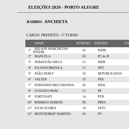
ELEIÇÕES 2020 - PORTO ALEGRE
ANCHIETA
BAIRRO:
CARGO: PREFEITO - 1º TURNO
NOME
NÚMERO
PARTIDO
V
NELSON MARCHEZAN
1º
45
PSDB
JÚNIOR
2º
MANUELA
65
PC do B
3º
SEBASTIÃO MELO
15
MDB
4º
JULIANA BRIZOLA
12
PDT
5º
JOÃO DERLY
10
REPUBLICANOS
6º
VALTER
55
PSD
7º
FERNANDA MELCHIONNA
50
PSOL
8º
GUSTAVO PAIM
11
PP
9º
FORTUNATI
14
PTB
10º
RODRIGO MARONI
90
PROS
11º
JULIO FLORES
16
PSTU
12º
MONTSERRAT MARTINS
43
PV