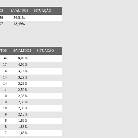
TOS
S/VÁLIDOS
SITUAÇÃO
256
56,51%
197
43,49%
OTOS
S/VÁLIDOS
SITUAÇÃO
34
8,00%
17
4,00%
16
3,76%
14
3,29%
14
3,29%
11
2,59%
10
2,35%
10
2,35%
10
2,35%
9
2,12%
8
1,88%
8
1,88%
7
1,65%