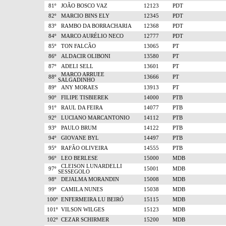
81º
JOÃO BOSCO VAZ
12123
PDT
82º
MARCIO BINS ELY
12345
PDT
83º
RAMBO DA BORRACHARIA
12368
PDT
84º
MARCO AURÉLIO NECO
12777
PDT
85º
TON FALCÃO
13065
PT
86º
ALDACIR OLIBONI
13580
PT
87º
ADELI SELL
13601
PT
MARCO ARRUEE
88º
13666
PT
SALGADINHO
89º
ANY MORAES
13913
PT
90º
FILIPE TISBIEREK
14000
PTB
91º
RAUL DA FEIRA
14077
PTB
92º
LUCIANO MARCANTONIO
14112
PTB
93º
PAULO BRUM
14122
PTB
94º
GIOVANE BYL
14497
PTB
95º
RAFÃO OLIVEIRA
14555
PTB
96º
LEO BERLESE
15000
MDB
CLEISON LUNARDELLI
97º
15001
MDB
SESSEGOLO
98º
DEJALMA MORANDIN
15008
MDB
99º
CAMILA NUNES
15038
MDB
100º
ENFERMEIRA LU BEIRÓ
15115
MDB
101º
VILSON WILGES
15123
MDB
102º
CEZAR SCHIRMER
15200
MDB