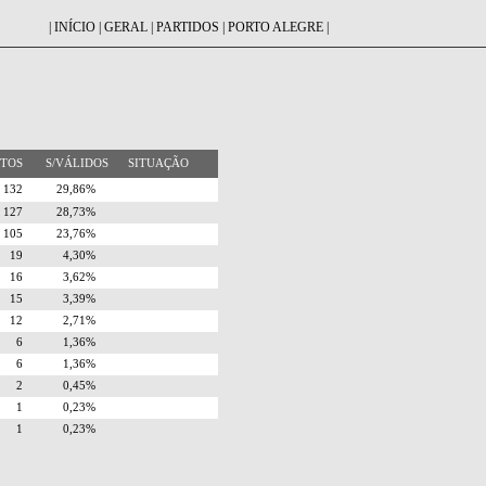
|
INÍCIO
|
GERAL
|
PARTIDOS
|
PORTO ALEGRE
|
OTOS
S/VÁLIDOS
SITUAÇÃO
132
29,86%
127
28,73%
105
23,76%
19
4,30%
16
3,62%
15
3,39%
12
2,71%
6
1,36%
6
1,36%
2
0,45%
1
0,23%
1
0,23%