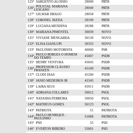
125º
SARGENTO ALOISIO
28000
PRTB
POLICIAL MARIANA
126º
28040
PRTB
LESCANO
127º
GILMAR DRAGO
28058
PRTB
128º
CORONEL IKEDA
28190
PRTB
129º
LUCIANA MENDINA
28288
PRTB
130º
MARIANA PIMENTEL
30030
NOVO
131º
VIVIANE MENGARDA
30130
NOVO
132º
ELISA GIANLUPI
30333
NOVO
133º
PAULINHO MOTORISTA
40000
PSB
PAULO BORGES O HOMEM
134º
45007
PSDB
DO TEMPO
135º
HENRY VENTURA
45045
PSDB
PROFESSOR CLÁUDIO
136º
45100
PSDB
FRANZEN
137º
CLODI DIAS
45200
PSDB
138º
JANIO MEDEIROS JR
45345
PSDB
139º
LAIRA SEUS
45911
PSDB
140º
ADRIANA COLLARES
50012
PSOL
141º
NATASHA FERREIRA
50050
PSOL
142º
MATHEUS GOMES
50123
PSOL
143º
PATRIOTA
51
PATRIOTA
PAULO HENRIQUE -
144º
51668
PATRIOTA
PAULINHO
145º
PSD
55
PSD
146º
EVERTON RIBEIRO
55001
PSD