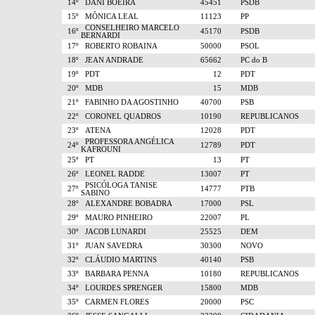
14º
DANI BOEIRA
45451
PSDB
15º
MÔNICA LEAL
11123
PP
CONSELHEIRO MARCELO
16º
45170
PSDB
BERNARDI
17º
ROBERTO ROBAINA
50000
PSOL
18º
JEAN ANDRADE
65662
PC do B
19º
PDT
12
PDT
20º
MDB
15
MDB
21º
FABINHO DA AGOSTINHO
40700
PSB
22º
CORONEL QUADROS
10190
REPUBLICANOS
23º
ATENA
12028
PDT
PROFESSORA ANGÉLICA
24º
12789
PDT
KAFROUNI
25º
PT
13
PT
26º
LEONEL RADDE
13007
PT
PSICÓLOGA TANISE
27º
14777
PTB
SABINO
28º
ALEXANDRE BOBADRA
17000
PSL
29º
MAURO PINHEIRO
22007
PL
30º
JACOB LUNARDI
25525
DEM
31º
JUAN SAVEDRA
30300
NOVO
32º
CLÁUDIO MARTINS
40140
PSB
33º
BARBARA PENNA
10180
REPUBLICANOS
34º
LOURDES SPRENGER
15800
MDB
35º
CARMEN FLORES
20000
PSC