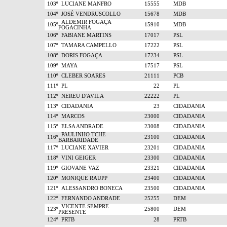
103º
LUCIANE MANFRO
15555
MDB
104º
JOSÉ VENDRUSCOLLO
15678
MDB
ALDEMIR FOGAÇA
105º
15910
MDB
FOGACINHA
106º
FABIANE MARTINS
17017
PSL
107º
TAMARA CAMPELLO
17222
PSL
108º
DORIS FOGAÇA
17234
PSL
109º
MAYA
17517
PSL
110º
CLEBER SOARES
21111
PCB
111º
PL
22
PL
112º
NEREU D'AVILA
22222
PL
113º
CIDADANIA
23
CIDADANIA
114º
MARCOS
23000
CIDADANIA
115º
ELSA ANDRADE
23008
CIDADANIA
PAULINHO TCHE
116º
23100
CIDADANIA
BARBARIDADE
117º
LUCIANE XAVIER
23201
CIDADANIA
118º
VINI GEIGER
23300
CIDADANIA
119º
GIOVANE VAZ
23321
CIDADANIA
120º
MONIQUE RAUPP
23400
CIDADANIA
121º
ALESSANDRO BONECA
23500
CIDADANIA
122º
FERNANDO ANDRADE
25255
DEM
VICENTE SEMPRE
123º
25800
DEM
PRESENTE
124º
PRTB
28
PRTB