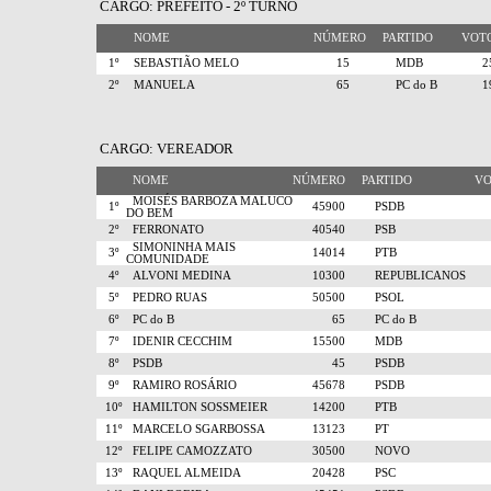
CARGO: PREFEITO - 2º TURNO
NOME
NÚMERO
PARTIDO
VO
1º
SEBASTIÃO MELO
15
MDB
2º
MANUELA
65
PC do B
CARGO: VEREADOR
NOME
NÚMERO
PARTIDO
V
MOISÉS BARBOZA MALUCO
1º
45900
PSDB
DO BEM
2º
FERRONATO
40540
PSB
SIMONINHA MAIS
3º
14014
PTB
COMUNIDADE
4º
ALVONI MEDINA
10300
REPUBLICANOS
5º
PEDRO RUAS
50500
PSOL
6º
PC do B
65
PC do B
7º
IDENIR CECCHIM
15500
MDB
8º
PSDB
45
PSDB
9º
RAMIRO ROSÁRIO
45678
PSDB
10º
HAMILTON SOSSMEIER
14200
PTB
11º
MARCELO SGARBOSSA
13123
PT
12º
FELIPE CAMOZZATO
30500
NOVO
13º
RAQUEL ALMEIDA
20428
PSC