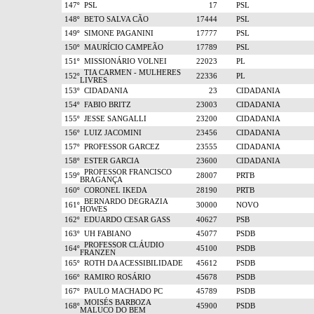
147º
PSL
17
PSL
148º
BETO SALVA CÃO
17444
PSL
149º
SIMONE PAGANINI
17777
PSL
150º
MAURÍCIO CAMPEÃO
17789
PSL
151º
MISSIONÁRIO VOLNEI
22023
PL
TIA CARMEN - MULHERES
152º
22336
PL
LIVRES
153º
CIDADANIA
23
CIDADANIA
154º
FABIO BRITZ
23003
CIDADANIA
155º
JESSE SANGALLI
23200
CIDADANIA
156º
LUIZ JACOMINI
23456
CIDADANIA
157º
PROFESSOR GARCEZ
23555
CIDADANIA
158º
ESTER GARCIA
23600
CIDADANIA
PROFESSOR FRANCISCO
159º
28007
PRTB
BRAGANÇA
160º
CORONEL IKEDA
28190
PRTB
BERNARDO DEGRAZIA
161º
30000
NOVO
HOWES
162º
EDUARDO CESAR GASS
40627
PSB
163º
UH FABIANO
45077
PSDB
PROFESSOR CLÁUDIO
164º
45100
PSDB
FRANZEN
165º
ROTH DA ACESSIBILIDADE
45612
PSDB
166º
RAMIRO ROSÁRIO
45678
PSDB
167º
PAULO MACHADO PC
45789
PSDB
MOISÉS BARBOZA
168º
45900
PSDB
MALUCO DO BEM