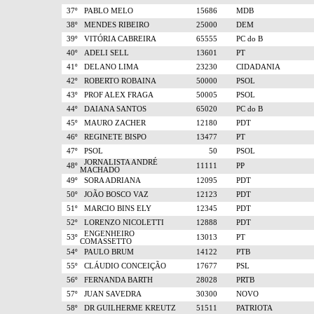
37º
PABLO MELO
15686
MDB
38º
MENDES RIBEIRO
25000
DEM
39º
VITÓRIA CABREIRA
65555
PC do B
40º
ADELI SELL
13601
PT
41º
DELANO LIMA
23230
CIDADANIA
42º
ROBERTO ROBAINA
50000
PSOL
43º
PROF ALEX FRAGA
50005
PSOL
44º
DAIANA SANTOS
65020
PC do B
45º
MAURO ZACHER
12180
PDT
46º
REGINETE BISPO
13477
PT
47º
PSOL
50
PSOL
JORNALISTA ANDRÉ
48º
11111
PP
MACHADO
49º
SORA ADRIANA
12095
PDT
50º
JOÃO BOSCO VAZ
12123
PDT
51º
MARCIO BINS ELY
12345
PDT
52º
LORENZO NICOLETTI
12888
PDT
ENGENHEIRO
53º
13013
PT
COMASSETTO
54º
PAULO BRUM
14122
PTB
55º
CLÁUDIO CONCEIÇÃO
17677
PSL
56º
FERNANDA BARTH
28028
PRTB
57º
JUAN SAVEDRA
30300
NOVO
58º
DR GUILHERME KREUTZ
51511
PATRIOTA