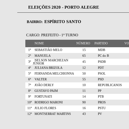
ELEIÇÕES 2020 - PORTO ALEGRE
ESPÍRITO SANTO
BAIRRO:
CARGO: PREFEITO - 1º TURNO
NOME
NÚMERO
PARTIDO
V
1º
SEBASTIÃO MELO
15
MDB
2º
MANUELA
65
PC do B
NELSON MARCHEZAN
3º
45
PSDB
JÚNIOR
4º
JULIANA BRIZOLA
12
PDT
5º
FERNANDA MELCHIONNA
50
PSOL
6º
VALTER
55
PSD
7º
JOÃO DERLY
10
REPUBLICANOS
8º
GUSTAVO PAIM
11
PP
9º
FORTUNATI
14
PTB
10º
RODRIGO MARONI
90
PROS
11º
JULIO FLORES
16
PSTU
12º
MONTSERRAT MARTINS
43
PV