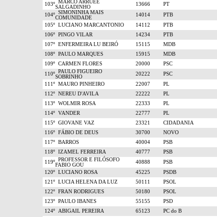
MARCO ARRUEE
103º
13666
PT
SALGADINHO
SIMONINHA MAIS
104º
14014
PTB
COMUNIDADE
105º
LUCIANO MARCANTONIO
14112
PTB
106º
PINGO VILAR
14234
PTB
107º
ENFERMEIRA LU BEIRÓ
15115
MDB
108º
PAULO MARQUES
15915
MDB
109º
CARMEN FLORES
20000
PSC
PAULO FIGUEIRO
110º
20222
PSC
SOBRINHO
111º
MAURO PINHEIRO
22007
PL
112º
NEREU D'AVILA
22222
PL
113º
WOLMIR ROSA
22333
PL
114º
VANDER
22777
PL
115º
GIOVANE VAZ
23321
CIDADANIA
116º
FÁBIO DE DEUS
30700
NOVO
117º
BARROS
40004
PSB
118º
IZAMEL FERREIRA
40777
PSB
PROFESSOR E FILÓSOFO
119º
40888
PSB
FABIO GOU
120º
LUCIANO ROSA
45225
PSDB
121º
LUCIA HELENA DA LUZ
50111
PSOL
122º
FRAN RODRIGUES
50180
PSOL
123º
PAULO IBANES
55155
PSD
124º
ABIGAIL PEREIRA
65123
PC do B