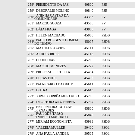
258º
PRESIDENTE DA PAZ
40800
PSB
259º
DEBORALIS MOLINO
40840
PSB
ANINHA CASTRO DA
260º
43333
PV
COMUNIDADE
261º
MARCIO SOUZA
43500
PV
262º
DÁIA FRAGA
43888
PV
263º
HELEN MACHADO
45000
PSDB
PAULO BORGES O HOMEM
264º
45007
PSDB
DO TEMPO
265º
MATHEUS XAVIER
45111
PSDB
266º
ALDO BORGES
45118
PSDB
267º
CLODI DIAS
45200
PSDB
268º
MARCIO MENEZES
45222
PSDB
269º
PROFESSOR ESTRELA
45454
PSDB
270º
LUCAS FUHR
45455
PSDB
271º
PAI RICARDO DA OXUM
45611
PSDB
272º
DUTRA
45613
PSDB
273º
JORGE CORRÊA MEIO KILO
45700
PSDB
274º
INSPETORA ANA TOPPOR
45762
PSDB
ENFERMEIRA TATIANE
275º
45800
PSDB
BERNARDES
PAULODE TARSO
276º
45845
PSDB
PINHEIRO MACHADO
277º
MIRIAM ECONOMISTA
45999
PSDB
278º
VALÉRIA MULLER
50400
PSOL
279º
ANA PAULA SANDER
50505
PSOL