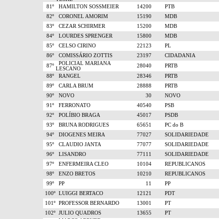
81º
HAMILTON SOSSMEIER
14200
PTB
82º
CORONEL AMORIM
15190
MDB
83º
CEZAR SCHIRMER
15200
MDB
84º
LOURDES SPRENGER
15800
MDB
85º
CELSO CIRINO
22123
PL
86º
COMISSÁRIO ZOTTIS
23197
CIDADANIA
POLICIAL MARIANA
87º
28040
PRTB
LESCANO
88º
RANGEL
28346
PRTB
89º
CARLA BRUM
28888
PRTB
90º
NOVO
30
NOVO
91º
FERRONATO
40540
PSB
92º
POLÍBIO BRAGA
45017
PSDB
93º
BRUNA RODRIGUES
65651
PC do B
94º
DIOGENES MEIRA
77027
SOLIDARIEDADE
95º
CLAUDIO JANTA
77077
SOLIDARIEDADE
96º
LISANDRO
77111
SOLIDARIEDADE
97º
ENFERMEIRA CLEO
10104
REPUBLICANOS
98º
ENZO BRETOS
10210
REPUBLICANOS
99º
PP
11
PP
100º
LUIGGI BERTACO
12121
PDT
101º
PROFESSOR BERNARDO
13001
PT
102º
JULIO QUADROS
13655
PT