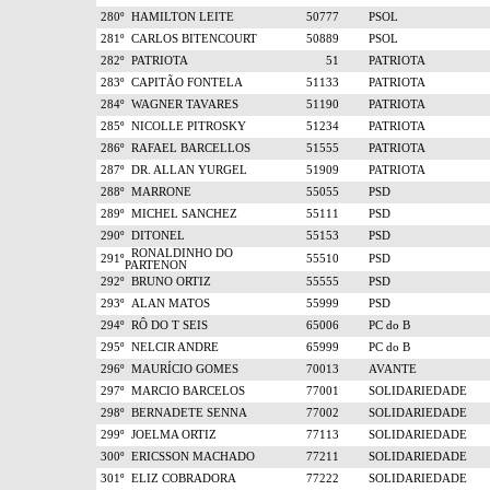
280º
HAMILTON LEITE
50777
PSOL
281º
CARLOS BITENCOURT
50889
PSOL
282º
PATRIOTA
51
PATRIOTA
283º
CAPITÃO FONTELA
51133
PATRIOTA
284º
WAGNER TAVARES
51190
PATRIOTA
285º
NICOLLE PITROSKY
51234
PATRIOTA
286º
RAFAEL BARCELLOS
51555
PATRIOTA
287º
DR. ALLAN YURGEL
51909
PATRIOTA
288º
MARRONE
55055
PSD
289º
MICHEL SANCHEZ
55111
PSD
290º
DITONEL
55153
PSD
RONALDINHO DO
291º
55510
PSD
PARTENON
292º
BRUNO ORTIZ
55555
PSD
293º
ALAN MATOS
55999
PSD
294º
RÔ DO T SEIS
65006
PC do B
295º
NELCIR ANDRE
65999
PC do B
296º
MAURÍCIO GOMES
70013
AVANTE
297º
MARCIO BARCELOS
77001
SOLIDARIEDADE
298º
BERNADETE SENNA
77002
SOLIDARIEDADE
299º
JOELMA ORTIZ
77113
SOLIDARIEDADE
300º
ERICSSON MACHADO
77211
SOLIDARIEDADE
301º
ELIZ COBRADORA
77222
SOLIDARIEDADE