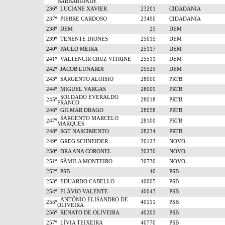
BARBARIDADE
236º
LUCIANE XAVIER
23201
CIDADANIA
237º
PIERRE CARDOSO
23490
CIDADANIA
238º
DEM
25
DEM
239º
TENENTE DIONES
25015
DEM
240º
PAULO MEIRA
25117
DEM
241º
VALTENCIR CRUZ VITRINE
25511
DEM
242º
JACOB LUNARDI
25525
DEM
243º
SARGENTO ALOISIO
28000
PRTB
244º
MIGUEL VARGAS
28009
PRTB
SOLDADO EVERALDO
245º
28018
PRTB
FRANCO
246º
GILMAR DRAGO
28058
PRTB
SARGENTO MARCELO
247º
28100
PRTB
MARQUES
248º
SGT NASCIMENTO
28234
PRTB
249º
GREG SCHNEIDER
30123
NOVO
250º
DRA ANA CORONEL
30230
NOVO
251º
SÂMILA MONTEIRO
30730
NOVO
252º
PSB
40
PSB
253º
EDUARDO CABELLO
40005
PSB
254º
FLÁVIO VALENTE
40043
PSB
ANTÔNIO ELISANDRO DE
255º
40111
PSB
OLIVEIRA
256º
RENATO DE OLIVEIRA
40202
PSB
257º
LÍVIA TEIXEIRA
40770
PSB