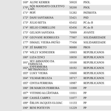
169º
ALINE KERBER
50020
PSOL
NÓS MANDATO COLETIVO
170º
50200
PSOL
LAÍS
171º
PEPÍ
51282
PATRIOTA
172º
DANI SANTAROSA
55421
PSD
173º
JULIO RITTA
65432
PC do B
174º
HELIO CORBELLINI
65456
PC do B
175º
GELSON SANTANA
70999
AVANTE
176º
GEOVANE RODRIGUES
77007
SOLIDARIEDADE
177º
ISMAEL VIEIRA-PATÃO
77456
SOLIDARIEDADE
178º
ZÉ BARRETO
90080
PROS
179º
WILLY SCHNEIDER
10003
REPUBLICANOS
180º
LIZA CENCI
10030
REPUBLICANOS
SEU ARMANDO DA
181º
10100
REPUBLICANOS
FARMÁCIA
ENFERMEIRA
182º
10192
REPUBLICANOS
METRANGOLO
183º
LUKY VIEIRA
10600
REPUBLICANOS
184º
VILMAR BELEZA
10717
REPUBLICANOS
185º
CINTIA FERREIRA
10987
REPUBLICANOS
186º
DR MARCOS FERREIRA
11000
PP
187º
VITINHO ALCÂNTARA
11011
PP
188º
CASSIÁ CARPES
11077
PP
189º
ÉRLON JACQUES ELOJAC
11133
PP
190º
RENI POITEVIN
11229
PP