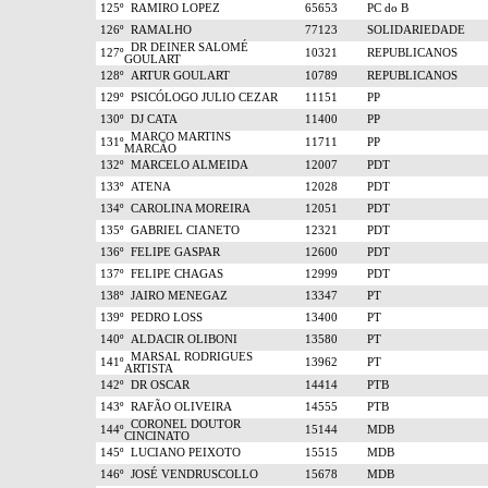
125º
RAMIRO LOPEZ
65653
PC do B
126º
RAMALHO
77123
SOLIDARIEDADE
DR DEINER SALOMÉ
127º
10321
REPUBLICANOS
GOULART
128º
ARTUR GOULART
10789
REPUBLICANOS
129º
PSICÓLOGO JULIO CEZAR
11151
PP
130º
DJ CATA
11400
PP
MARCO MARTINS
131º
11711
PP
MARCÃO
132º
MARCELO ALMEIDA
12007
PDT
133º
ATENA
12028
PDT
134º
CAROLINA MOREIRA
12051
PDT
135º
GABRIEL CIANETO
12321
PDT
136º
FELIPE GASPAR
12600
PDT
137º
FELIPE CHAGAS
12999
PDT
138º
JAIRO MENEGAZ
13347
PT
139º
PEDRO LOSS
13400
PT
140º
ALDACIR OLIBONI
13580
PT
MARSAL RODRIGUES
141º
13962
PT
ARTISTA
142º
DR OSCAR
14414
PTB
143º
RAFÃO OLIVEIRA
14555
PTB
CORONEL DOUTOR
144º
15144
MDB
CINCINATO
145º
LUCIANO PEIXOTO
15515
MDB
146º
JOSÉ VENDRUSCOLLO
15678
MDB