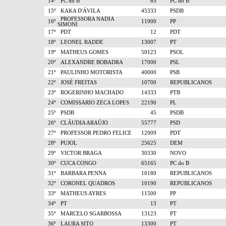
14º
PC do B
65
PC do B
15º
KAKA D'ÁVILA
45333
PSDB
PROFESSORA NADIA
16º
11900
PP
SIMONI
17º
PDT
12
PDT
18º
LEONEL RADDE
13007
PT
19º
MATHEUS GOMES
50123
PSOL
20º
ALEXANDRE BOBADRA
17000
PSL
21º
PAULINHO MOTORISTA
40000
PSB
22º
JOSÉ FREITAS
10700
REPUBLICANOS
23º
ROGERINHO MACHADO
14333
PTB
24º
COMISSARIO ZECA LOPES
22190
PL
25º
PSDB
45
PSDB
26º
CLÁUDIA ARAÚJO
55777
PSD
27º
PROFESSOR PEDRO FELICE
12009
PDT
28º
PUJOL
25625
DEM
29º
VICTOR BRAGA
30330
NOVO
30º
CUCA CONGO
65165
PC do B
31º
BARBARA PENNA
10180
REPUBLICANOS
32º
CORONEL QUADROS
10190
REPUBLICANOS
33º
MATHEUS AYRES
11500
PP
34º
PT
13
PT
35º
MARCELO SGARBOSSA
13123
PT
36º
LAURA SITO
13300
PT