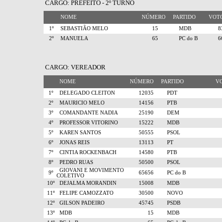
CARGO: PREFEITO - 2º TURNO
NOME
NÚMERO
PARTIDO
VO
1º
SEBASTIÃO MELO
15
MDB
2º
MANUELA
65
PC do B
CARGO: VEREADOR
NOME
NÚMERO
PARTIDO
V
1º
DELEGADO CLEITON
12035
PDT
2º
MAURICIO MELO
14156
PTB
3º
COMANDANTE NADIA
25190
DEM
4º
PROFESSOR VITORINO
15222
MDB
5º
KAREN SANTOS
50555
PSOL
6º
JONAS REIS
13113
PT
7º
CINTIA ROCKENBACH
14580
PTB
8º
PEDRO RUAS
50500
PSOL
GIOVANI E MOVIMENTO
9º
65656
PC do B
COLETIVO
10º
DEJALMA MORANDIN
15008
MDB
11º
FELIPE CAMOZZATO
30500
NOVO
12º
GILSON PADEIRO
45745
PSDB
13º
MDB
15
MDB