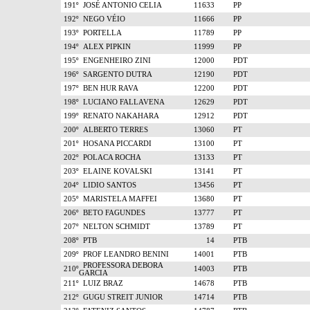
191º
JOSÉ ANTONIO CELIA
11633
PP
192º
NEGO VÉIO
11666
PP
193º
PORTELLA
11789
PP
194º
ALEX PIPKIN
11999
PP
195º
ENGENHEIRO ZINI
12000
PDT
196º
SARGENTO DUTRA
12190
PDT
197º
BEN HUR RAVA
12200
PDT
198º
LUCIANO FALLAVENA
12629
PDT
199º
RENATO NAKAHARA
12912
PDT
200º
ALBERTO TERRES
13060
PT
201º
HOSANA PICCARDI
13100
PT
202º
POLACA ROCHA
13133
PT
203º
ELAINE KOVALSKI
13141
PT
204º
LIDIO SANTOS
13456
PT
205º
MARISTELA MAFFEI
13680
PT
206º
BETO FAGUNDES
13777
PT
207º
NELTON SCHMIDT
13789
PT
208º
PTB
14
PTB
209º
PROF LEANDRO BENINI
14001
PTB
PROFESSORA DEBORA
210º
14003
PTB
GARCIA
211º
LUIZ BRAZ
14678
PTB
212º
GUGU STREIT JUNIOR
14714
PTB