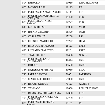
59º
PAPAULO
10010
REPUBLICANOS
60º
MÔNICA LEAL
11123
PP
61º
PROFESSORA MARGARETE
12111
PDT
PROFESSOR WAMBERT DI
62º
14400
PTB
LORENZO
PSICÓLOGA TANISE
63º
14777
PTB
SABINO
64º
LEO BERLESE
15000
MDB
65º
IDENIR CECCHIM
15500
MDB
66º
CÉSAR VIANA
17200
PSL
67º
ELENICE MAIOCCHI
25222
DEM
68º
BIRA DOS EMPREGOS
28123
PRTB
69º
LUCIANO BIAZETTO
28281
PRTB
70º
TJ ALBRECHT
30456
NOVO
PROFESSOR ENIO
71º
40444
PSB
KAUFMANN
72º
PARODE
45500
PSDB
73º
NATASHA FERREIRA
50050
PSOL
74º
PAULA SANTOS
51051
PATRIOTA
75º
MARCELO CHIODO
55000
PSD
76º
RENAN SANTOS
70123
AVANTE
77º
TAMI ASO
10800
REPUBLICANOS
78º
RAMBO DA BORRACHARIA
12368
PDT
PROFESSORA ANGÉLICA
79º
12789
PDT
KAFROUNI
PROFESSOR OTTMAR
80º
13131
PT
TESKE