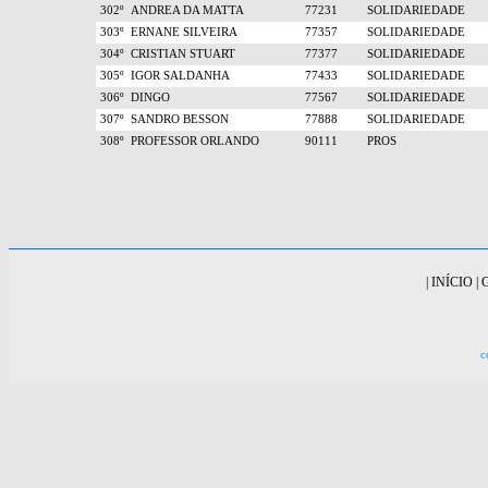
302º
ANDREA DA MATTA
77231
SOLIDARIEDADE
303º
ERNANE SILVEIRA
77357
SOLIDARIEDADE
304º
CRISTIAN STUART
77377
SOLIDARIEDADE
305º
IGOR SALDANHA
77433
SOLIDARIEDADE
306º
DINGO
77567
SOLIDARIEDADE
307º
SANDRO BESSON
77888
SOLIDARIEDADE
308º
PROFESSOR ORLANDO
90111
PROS
|
INÍCIO
|
c