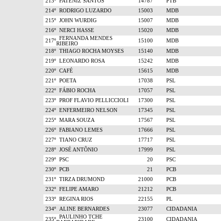
213º
FATENIZ SANTOS
14787
PTB
214º
RODRIGO LUZARDO
15003
MDB
215º
JOHN WURDIG
15007
MDB
216º
NERCI HASSE
15020
MDB
FERNANDA MENDES
217º
15100
MDB
RIBEIRO
218º
THIAGO ROCHA MOYSES
15140
MDB
219º
LEONARDO ROSA
15242
MDB
220º
CAFÉ
15615
MDB
221º
POETA
17038
PSL
222º
FÁBIO ROCHA
17057
PSL
223º
PROF FLAVIO PELLICCIOLI
17300
PSL
224º
ENFERMEIRO NELSON
17345
PSL
225º
MARA SOUZA
17567
PSL
226º
FABIANO LEMES
17666
PSL
227º
TIANO CRUZ
17717
PSL
228º
JOSÉ ANTÔNIO
17999
PSL
229º
PSC
20
PSC
230º
PCB
21
PCB
231º
TIRZA DRUMOND
21000
PCB
232º
FELIPE AMARO
21212
PCB
233º
REGINA RIOS
22155
PL
234º
ALINE BERNARDES
23077
CIDADANIA
PAULINHO TCHE
235º
23100
CIDADANIA