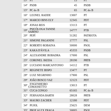
13º
PT
13
PT
14º
PSDB
45
PSDB
15º
PC do B
65
PC do B
16º
LEONEL RADDE
13007
PT
17º
MARCIO BINS ELY
12345
PDT
18º
JONAS REIS
13113
PT
PSICÓLOGA TANISE
19º
14777
PTB
SABINO
20º
PEPÍ
51282
PATRIOTA
21º
SIMONE PAGANINI
17777
PSL
22º
ROBERTO ROBAINA
50000
PSOL
23º
KAKA D'ÁVILA
45333
PSDB
24º
ALEXANDRE BOBADRA
17000
PSL
25º
CORONEL IKEDA
28190
PRTB
26º
LUCIANO MARCANTONIO
14112
PTB
27º
REGINETE BISPO
13477
PT
28º
LUIZ NEGRINHO
17900
PSL
29º
JOÃO BOSCO VAZ
12123
PDT
ENGENHEIRO
30º
13013
PT
COMASSETTO
31º
CUCA CONGO
65165
PC do B
32º
FERNANDA BARTH
28028
PRTB
33º
MAURO ZACHER
12180
PDT
34º
PUJOL
25625
DEM
35º
PROF ALEX FRAGA
50005
PSOL