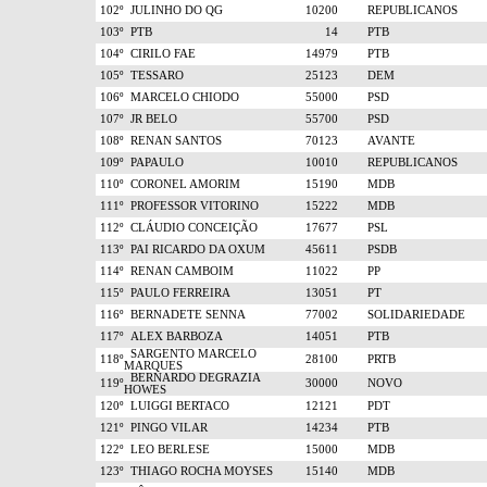
102º
JULINHO DO QG
10200
REPUBLICANOS
103º
PTB
14
PTB
104º
CIRILO FAE
14979
PTB
105º
TESSARO
25123
DEM
106º
MARCELO CHIODO
55000
PSD
107º
JR BELO
55700
PSD
108º
RENAN SANTOS
70123
AVANTE
109º
PAPAULO
10010
REPUBLICANOS
110º
CORONEL AMORIM
15190
MDB
111º
PROFESSOR VITORINO
15222
MDB
112º
CLÁUDIO CONCEIÇÃO
17677
PSL
113º
PAI RICARDO DA OXUM
45611
PSDB
114º
RENAN CAMBOIM
11022
PP
115º
PAULO FERREIRA
13051
PT
116º
BERNADETE SENNA
77002
SOLIDARIEDADE
117º
ALEX BARBOZA
14051
PTB
SARGENTO MARCELO
118º
28100
PRTB
MARQUES
BERNARDO DEGRAZIA
119º
30000
NOVO
HOWES
120º
LUIGGI BERTACO
12121
PDT
121º
PINGO VILAR
14234
PTB
122º
LEO BERLESE
15000
MDB
123º
THIAGO ROCHA MOYSES
15140
MDB