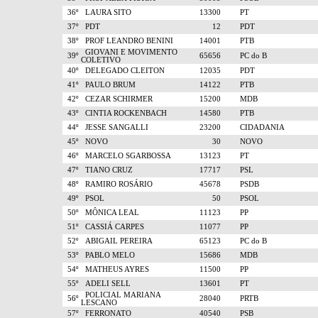
36º
LAURA SITO
13300
PT
37º
PDT
12
PDT
38º
PROF LEANDRO BENINI
14001
PTB
GIOVANI E MOVIMENTO
39º
65656
PC do B
COLETIVO
40º
DELEGADO CLEITON
12035
PDT
41º
PAULO BRUM
14122
PTB
42º
CEZAR SCHIRMER
15200
MDB
43º
CINTIA ROCKENBACH
14580
PTB
44º
JESSE SANGALLI
23200
CIDADANIA
45º
NOVO
30
NOVO
46º
MARCELO SGARBOSSA
13123
PT
47º
TIANO CRUZ
17717
PSL
48º
RAMIRO ROSÁRIO
45678
PSDB
49º
PSOL
50
PSOL
50º
MÔNICA LEAL
11123
PP
51º
CASSIÁ CARPES
11077
PP
52º
ABIGAIL PEREIRA
65123
PC do B
53º
PABLO MELO
15686
MDB
54º
MATHEUS AYRES
11500
PP
55º
ADELI SELL
13601
PT
POLICIAL MARIANA
56º
28040
PRTB
LESCANO
57º
FERRONATO
40540
PSB