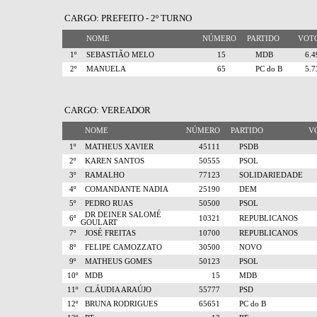
CARGO: PREFEITO - 2º TURNO
NOME
NÚMERO
PARTIDO
VO
1º
SEBASTIÃO MELO
15
MDB
6.
2º
MANUELA
65
PC do B
5.
CARGO: VEREADOR
NOME
NÚMERO
PARTIDO
V
1º
MATHEUS XAVIER
45111
PSDB
2º
KAREN SANTOS
50555
PSOL
3º
RAMALHO
77123
SOLIDARIEDADE
4º
COMANDANTE NADIA
25190
DEM
5º
PEDRO RUAS
50500
PSOL
DR DEINER SALOMÉ
6º
10321
REPUBLICANOS
GOULART
7º
JOSÉ FREITAS
10700
REPUBLICANOS
8º
FELIPE CAMOZZATO
30500
NOVO
9º
MATHEUS GOMES
50123
PSOL
10º
MDB
15
MDB
11º
CLÁUDIA ARAÚJO
55777
PSD
12º
BRUNA RODRIGUES
65651
PC do B