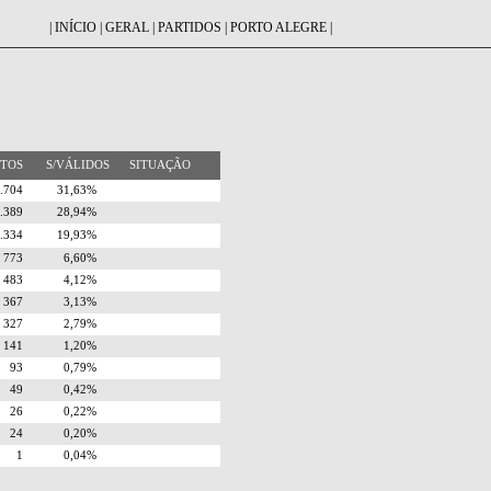
|
INÍCIO
|
GERAL
|
PARTIDOS
|
PORTO ALEGRE
|
OTOS
S/VÁLIDOS
SITUAÇÃO
3.704
31,63%
3.389
28,94%
2.334
19,93%
773
6,60%
483
4,12%
367
3,13%
327
2,79%
141
1,20%
93
0,79%
49
0,42%
26
0,22%
24
0,20%
1
0,04%