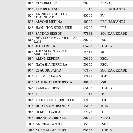
80º
TJ ALBRECHT
30456
NOVO
81º
REPUBLICANOS
10
REPUBLICANOS
ANINHA CASTRO DA
82º
43333
PV
COMUNIDADE
83º
ALVONI MEDINA
10300
REPUBLICANOS
84º
HAMILTON SOSSMEIER
14200
PTB
85º
SANDRO BESSON
77888
SOLIDARIEDADE
NÓS MANDATO COLETIVO
86º
50200
PSOL
LAÍS
87º
JULIO RITTA
65432
PC do B
JORNALISTA ANDRÉ
88º
11111
PP
MACHADO
89º
ALINE KERBER
50020
PSOL
90º
NATASHA FERREIRA
50050
PSOL
91º
CLAUDIO JANTA
77077
SOLIDARIEDADE
92º
FELIPE CHAGAS
12999
PDT
93º
PAULINHO MOTORISTA
40000
PSB
94º
RAMIRO LOPEZ
65653
PC do B
95º
PP
11
PP
96º
PROFESSOR PEDRO FELICE
12009
PDT
97º
DEJALMA MORANDIN
15008
MDB
98º
NEREU D'AVILA
22222
PL
99º
DRA ANA CORONEL
30230
NOVO
100º
ANDRÉA CAMPOS
45456
PSDB
101º
VITÓRIA CABREIRA
65555
PC do B