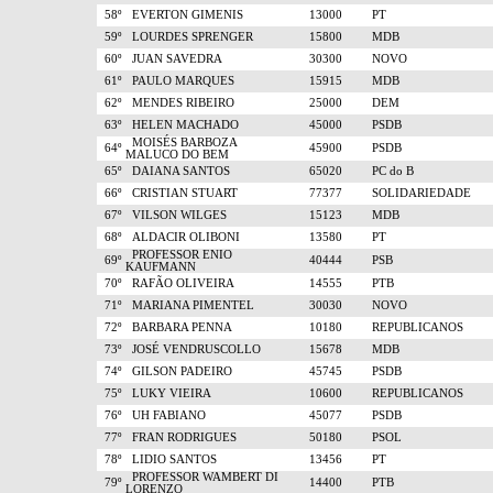
58º
EVERTON GIMENIS
13000
PT
59º
LOURDES SPRENGER
15800
MDB
60º
JUAN SAVEDRA
30300
NOVO
61º
PAULO MARQUES
15915
MDB
62º
MENDES RIBEIRO
25000
DEM
63º
HELEN MACHADO
45000
PSDB
MOISÉS BARBOZA
64º
45900
PSDB
MALUCO DO BEM
65º
DAIANA SANTOS
65020
PC do B
66º
CRISTIAN STUART
77377
SOLIDARIEDADE
67º
VILSON WILGES
15123
MDB
68º
ALDACIR OLIBONI
13580
PT
PROFESSOR ENIO
69º
40444
PSB
KAUFMANN
70º
RAFÃO OLIVEIRA
14555
PTB
71º
MARIANA PIMENTEL
30030
NOVO
72º
BARBARA PENNA
10180
REPUBLICANOS
73º
JOSÉ VENDRUSCOLLO
15678
MDB
74º
GILSON PADEIRO
45745
PSDB
75º
LUKY VIEIRA
10600
REPUBLICANOS
76º
UH FABIANO
45077
PSDB
77º
FRAN RODRIGUES
50180
PSOL
78º
LIDIO SANTOS
13456
PT
PROFESSOR WAMBERT DI
79º
14400
PTB
LORENZO