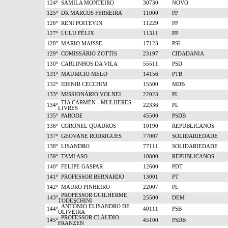
124º
SÂMILA MONTEIRO
30730
NOVO
125º
DR MARCOS FERREIRA
11000
PP
126º
RENI POITEVIN
11229
PP
127º
LULU FÉLIX
11311
PP
128º
MARIO MAISSE
17123
PSL
129º
COMISSÁRIO ZOTTIS
23197
CIDADANIA
130º
CARLINHOS DA VILA
55511
PSD
131º
MAURICIO MELO
14156
PTB
132º
IDENIR CECCHIM
15500
MDB
133º
MISSIONÁRIO VOLNEI
22023
PL
TIA CARMEN - MULHERES
134º
22336
PL
LIVRES
135º
PARODE
45500
PSDB
136º
CORONEL QUADROS
10190
REPUBLICANOS
137º
GEOVANE RODRIGUES
77007
SOLIDARIEDADE
138º
LISANDRO
77111
SOLIDARIEDADE
139º
TAMI ASO
10800
REPUBLICANOS
140º
FELIPE GASPAR
12600
PDT
141º
PROFESSOR BERNARDO
13001
PT
142º
MAURO PINHEIRO
22007
PL
PROFESSOR GUILHERME
143º
25500
DEM
TODESCHINI
ANTÔNIO ELISANDRO DE
144º
40111
PSB
OLIVEIRA
PROFESSOR CLÁUDIO
145º
45100
PSDB
FRANZEN