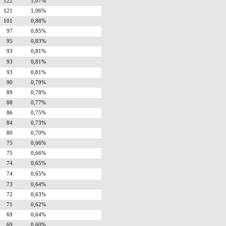
122
1,07%
121
1,06%
101
0,88%
97
0,85%
95
0,83%
93
0,81%
93
0,81%
93
0,81%
90
0,79%
89
0,78%
88
0,77%
86
0,75%
84
0,73%
80
0,70%
75
0,66%
75
0,66%
74
0,65%
74
0,65%
73
0,64%
72
0,63%
71
0,62%
69
0,64%
69
0,60%