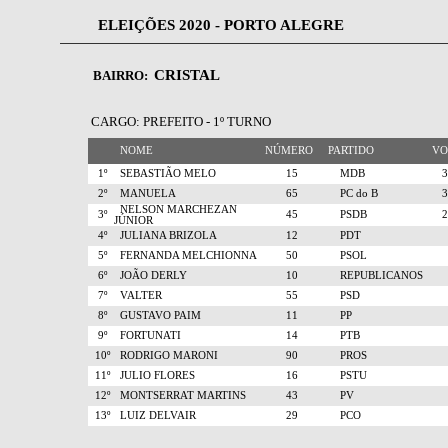
ELEIÇÕES 2020 - PORTO ALEGRE
CRISTAL
BAIRRO:
CARGO: PREFEITO - 1º TURNO
NOME
NÚMERO
PARTIDO
V
1º
SEBASTIÃO MELO
15
MDB
2º
MANUELA
65
PC do B
NELSON MARCHEZAN
3º
45
PSDB
JÚNIOR
4º
JULIANA BRIZOLA
12
PDT
5º
FERNANDA MELCHIONNA
50
PSOL
6º
JOÃO DERLY
10
REPUBLICANOS
7º
VALTER
55
PSD
8º
GUSTAVO PAIM
11
PP
9º
FORTUNATI
14
PTB
10º
RODRIGO MARONI
90
PROS
11º
JULIO FLORES
16
PSTU
12º
MONTSERRAT MARTINS
43
PV
13º
LUIZ DELVAIR
29
PCO