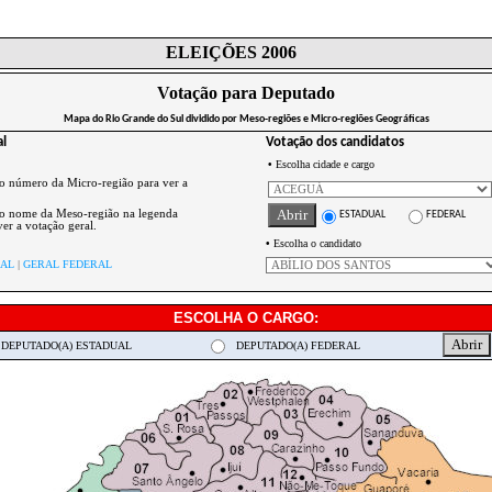
ELEIÇÕES 2006
Votação para Deputado
Mapa do Rio Grande do Sul dividido por Meso-regiões e Micro-regiões Geográficas
al
Votação dos candidatos
•
Escolha cidade e cargo
 o número da Micro-região para ver a
 o nome da Meso-região na legenda
ESTADUAL
FEDERAL
er a votação geral.
•
Escolha o candidato
UAL
|
GERAL FEDERAL
ESCOLHA O CARGO:
DEPUTADO(A) ESTADUAL
DEPUTADO(A) FEDERAL