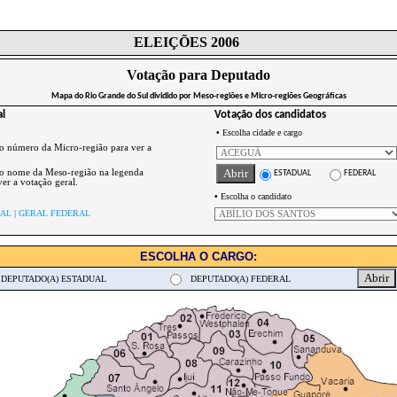
ELEIÇÕES 2006
Votação para Deputado
Mapa do Rio Grande do Sul dividido por Meso-regiões e Micro-regiões Geográficas
al
Votação dos candidatos
•
Escolha cidade e cargo
 o número da Micro-região para ver a
 o nome da Meso-região na legenda
ESTADUAL
FEDERAL
er a votação geral.
•
Escolha o candidato
UAL
|
GERAL FEDERAL
ESCOLHA O CARGO:
DEPUTADO(A) ESTADUAL
DEPUTADO(A) FEDERAL