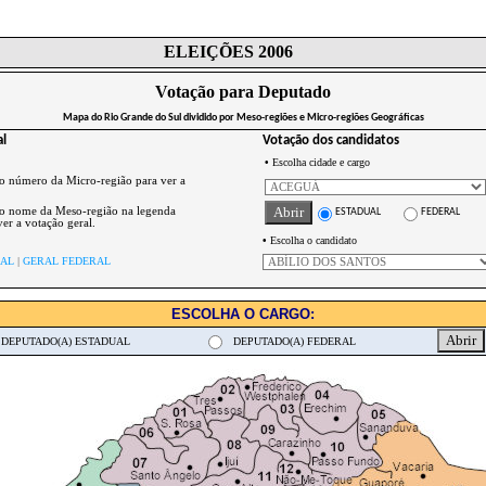
ELEIÇÕES 2006
Votação para Deputado
Mapa do Rio Grande do Sul dividido por Meso-regiões e Micro-regiões Geográficas
al
Votação dos candidatos
•
Escolha cidade e cargo
 o número da Micro-região para ver a
 o nome da Meso-região na legenda
ESTADUAL
FEDERAL
er a votação geral.
•
Escolha o candidato
UAL
|
GERAL FEDERAL
ESCOLHA O CARGO:
DEPUTADO(A) ESTADUAL
DEPUTADO(A) FEDERAL